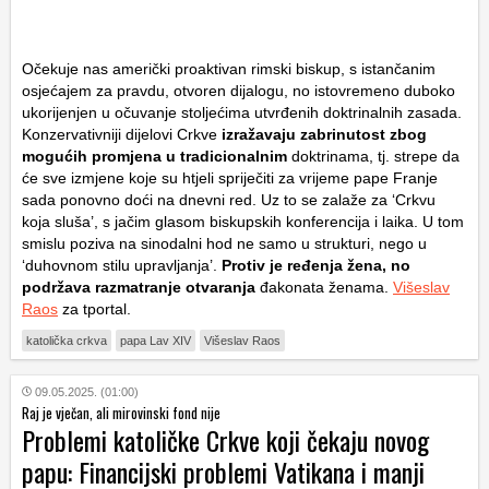
Očekuje nas američki proaktivan rimski biskup, s istančanim
osjećajem za pravdu, otvoren dijalogu, no istovremeno duboko
ukorijenjen u očuvanje stoljećima utvrđenih doktrinalnih zasada.
Konzervativniji dijelovi Crkve
izražavaju zabrinutost zbog
mogućih promjena u tradicionalnim
doktrinama, tj. strepe da
će sve izmjene koje su htjeli spriječiti za vrijeme pape Franje
sada ponovno doći na dnevni red. Uz to se zalaže za ‘Crkvu
koja sluša’, s jačim glasom biskupskih konferencija i laika. U tom
smislu poziva na sinodalni hod ne samo u strukturi, nego u
‘duhovnom stilu upravljanja’.
Protiv je ređenja žena, no
podržava razmatranje otvaranja
đakonata ženama.
Višeslav
Raos
za tportal.
katolička crkva
papa Lav XIV
Višeslav Raos
09.05.2025. (01:00)
Raj je vječan, ali mirovinski fond nije
Problemi katoličke Crkve koji čekaju novog
papu: Financijski problemi Vatikana i manji