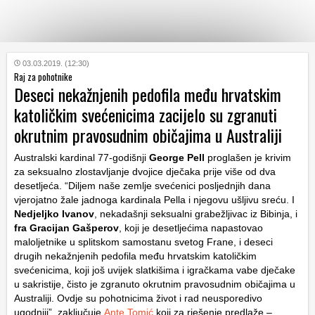
KATEGORIJE
03.03.2019. (12:30)
Raj za pohotnike
Deseci nekažnjenih pedofila među hrvatskim
HRVATSKI
katoličkim svećenicima zacijelo su zgranuti
WEB
okrutnim pravosudnim običajima u Australiji
Australski kardinal 77-godišnji
George Pell
proglašen je krivim
za seksualno zlostavljanje dvojice dječaka prije više od dva
desetljeća. “Diljem naše zemlje svećenici posljednjih dana
vjerojatno žale jadnoga kardinala Pella i njegovu ušljivu sreću. I
Nedjeljko Ivanov
, nekadašnji seksualni grabežljivac iz Bibinja, i
fra Gracijan Gašperov
, koji je desetljećima napastovao
maloljetnike u splitskom samostanu svetog Frane, i deseci
drugih nekažnjenih pedofila među hrvatskim katoličkim
svećenicima, koji još uvijek slatkišima i igračkama vabe dječake
u sakristije, čisto je zgranuto okrutnim pravosudnim običajima u
Australiji. Ovdje su pohotnicima život i rad neusporedivo
ugodniji”, zaključuje
Ante Tomić
koji za rješenje predlaže –