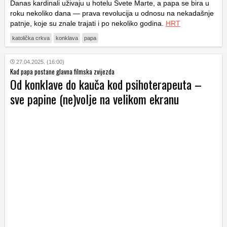
Danas kardinali uživaju u hotelu Svete Marte, a papa se bira u
roku nekoliko dana — prava revolucija u odnosu na nekadašnje
patnje, koje su znale trajati i po nekoliko godina.
HRT
katolička crkva
konklava
papa
27.04.2025. (16:00)
Kad papa postane glavna filmska zvijezda
Od konklave do kauča kod psihoterapeuta –
sve papine (ne)volje na velikom ekranu