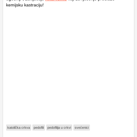
kemijsku kastraciju!
katolička crkva
pedofili
pedofilija u crkvi
svećenici