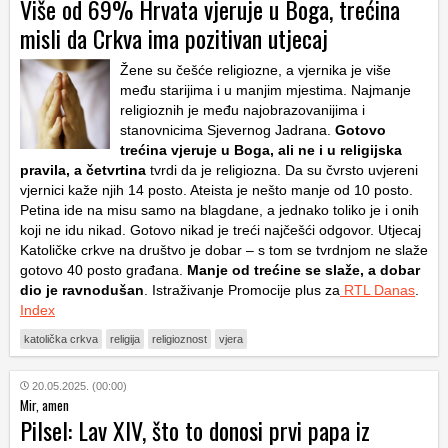
Više od 69% Hrvata vjeruje u Boga, trećina
misli da Crkva ima pozitivan utjecaj
Žene su češće religiozne, a vjernika je više
među starijima i u manjim mjestima. Najmanje
religioznih je među najobrazovanijima i
stanovnicima Sjevernog Jadrana.
Gotovo
trećina vjeruje u Boga, ali ne i u religijska
pravila, a četvrtina
tvrdi da je religiozna. Da su čvrsto uvjereni
vjernici kaže njih 14 posto. Ateista je nešto manje od 10 posto.
Petina ide na misu samo na blagdane, a jednako toliko je i onih
koji ne idu nikad. Gotovo nikad je treći najčešći odgovor. Utjecaj
Katoličke crkve na društvo je dobar – s tom se tvrdnjom ne slaže
gotovo 40 posto građana.
Manje od trećine se slaže, a dobar
dio je ravnodušan
. Istraživanje Promocije plus za
RTL Danas
.
Index
katolička crkva
religija
religioznost
vjera
20.05.2025. (00:00)
Mir, amen
Pilsel: Lav XIV, što to donosi prvi papa iz