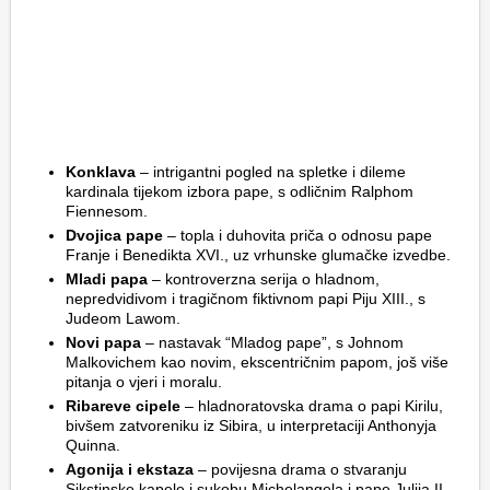
Konklava
– intrigantni pogled na spletke i dileme
kardinala tijekom izbora pape, s odličnim Ralphom
Fiennesom.
Dvojica pape
– topla i duhovita priča o odnosu pape
Franje i Benedikta XVI., uz vrhunske glumačke izvedbe.
Mladi papa
– kontroverzna serija o hladnom,
nepredvidivom i tragičnom fiktivnom papi Piju XIII., s
Judeom Lawom.
Novi papa
– nastavak “Mladog pape”, s Johnom
Malkovichem kao novim, ekscentričnim papom, još više
pitanja o vjeri i moralu.
Ribareve cipele
– hladnoratovska drama o papi Kirilu,
bivšem zatvoreniku iz Sibira, u interpretaciji Anthonyja
Quinna.
Agonija i ekstaza
– povijesna drama o stvaranju
Sikstinske kapele i sukobu Michelangela i pape Julija II.