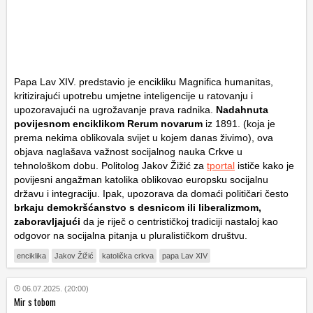
Papa Lav XIV. predstavio je encikliku Magnifica humanitas,
kritizirajući upotrebu umjetne inteligencije u ratovanju i
upozoravajući na ugrožavanje prava radnika.
Nadahnuta
povijesnom enciklikom Rerum novarum
iz 1891. (koja je
prema nekima oblikovala svijet u kojem danas živimo), ova
objava naglašava važnost socijalnog nauka Crkve u
tehnološkom dobu. Politolog Jakov Žižić za
tportal
ističe kako je
povijesni angažman katolika oblikovao europsku socijalnu
državu i integraciju. Ipak, upozorava da domaći političari često
brkaju demokršćanstvo s desnicom ili liberalizmom,
zaboravljajući
da je riječ o centrističkoj tradiciji nastaloj kao
odgovor na socijalna pitanja u pluralističkom društvu.
enciklika
Jakov Žižić
katolička crkva
papa Lav XIV
06.07.2025. (20:00)
Mir s tobom