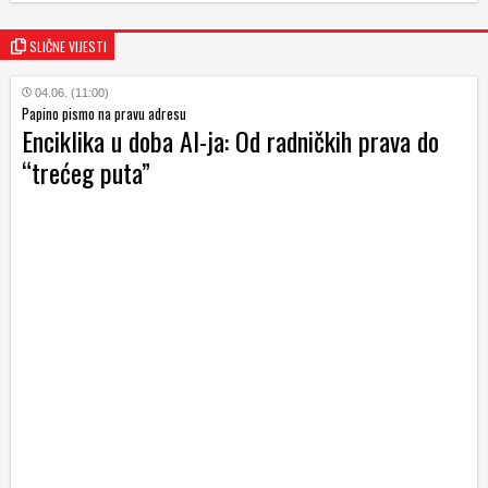
SLIČNE VIJESTI
04.06. (11:00)
Papino pismo na pravu adresu
Enciklika u doba AI-ja: Od radničkih prava do
“trećeg puta”