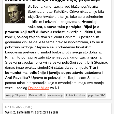
Službena kanonizacija već blaženog Alojzija
Stepinca unutar Katoličke Crkve nikada nije bila
isključivo hrvatsko pitanje, iako se u određenim
političkim i crkvenim krugovima u Hrvatskoj,
nažalost, upravo tako percipira. Riječ je o
procesu koji traži duhovnu zrelost
, eklezijalnu širinu i, na
koncu, osjećaj zajedništva s cijelom Crkvom. U posljednjim
godinama čini se da je ta tema previše ispolitizirana, i to ne iz
pobožnih razloga. Stepinca se u određenim hrvatskim
krugovima pretvara u simbol borbe protiv svega što dolazi iz
Rima, i to ponajprije zato što je njegova kanonizacija sporna
Srpskoj pravoslavnoj crkvi i srpskoj političkoj sceni. Bi li Stepinac
danas imao ovakav simbolički status da se, umjesto
Titu i
komunistima, odlučnije i javnije suprotstavio ustašama i
Anti Paveliću?
Upravo to pokazuje koliko je i sam Stepinac
postao talac interpretacija koje s evanđeljem imaju sve manje
veze… teolog
Dalibor Milas
za N1.
Alojzije Stepinac
Dalibor Milas
kanonizacija
katolička crkva
papa Lav XIV
11.05.2025. (15:00)
Sve isto, samo malo više prostora za žene