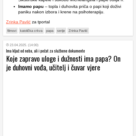
Imamo papu
– topla i duhovita priča o papi koji doživi
paniku nakon izbora i krene na psihoterapiju.
Zrinka Pavlić
za tportal
filmovi
katolička crkva
papa
serije
Zrinka Pavlić
23.04.2025. (14:00)
Ima ključ od neba, ali i pečat za službene dokumente
Koje zapravo uloge i dužnosti ima papa? On
je duhovni vođa, učitelj i čuvar vjere