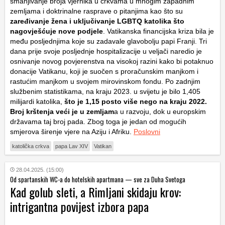
smanjivanje broja vjernika u crkvama u mnogim zapadnim
zemljama i doktrinalne rasprave o pitanjima kao što su
zaređivanje žena i uključivanje LGBTQ katolika što
nagovješćuje nove podjele
. Vatikanska financijska kriza bila je
među posljednjima koje su zadavale glavobolju papi Franji. Tri
dana prije svoje posljednje hospitalizacije u veljači naredio je
osnivanje novog povjerenstva na visokoj razini kako bi potaknuo
donacije Vatikanu, koji je suočen s proračunskim manjkom i
rastućim manjkom u svojem mirovinskom fondu. Po zadnjim
službenim statistikama, na kraju 2023. u svijetu je bilo 1,405
milijardi katolika,
što je 1,15 posto više nego na kraju 2022.
Broj krštenja veći je u zemljam
a u razvoju, dok u europskim
državama taj broj pada. Zbog toga je jedan od mogućih
smjerova širenje vjere na Aziju i Afriku.
Poslovni
katolička crkva
papa Lav XIV
Vatikan
28.04.2025. (15:00)
Od spartanskih WC-a do hotelskih apartmana — sve za Duha Svetoga
Kad golub sleti, a Rimljani skidaju krov:
intrigantna povijest izbora papa