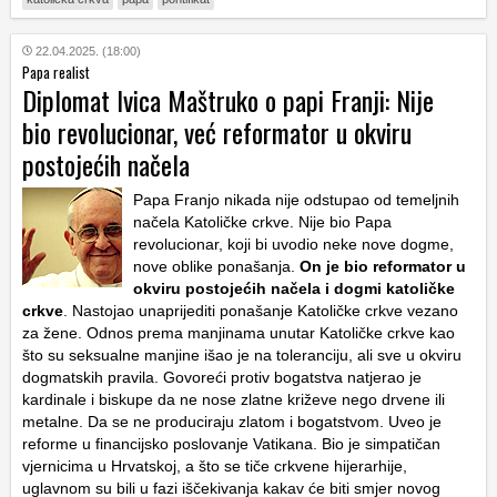
22.04.2025. (18:00)
Papa realist
Diplomat Ivica Maštruko o papi Franji: Nije
bio revolucionar, već reformator u okviru
postojećih načela
Papa Franjo nikada nije odstupao od temeljnih
načela Katoličke crkve. Nije bio Papa
revolucionar, koji bi uvodio neke nove dogme,
nove oblike ponašanja.
On je bio reformator u
okviru postojećih načela i dogmi katoličke
crkve
. Nastojao unaprijediti ponašanje Katoličke crkve vezano
za žene. Odnos prema manjinama unutar Katoličke crkve kao
što su seksualne manjine išao je na toleranciju, ali sve u okviru
dogmatskih pravila. Govoreći protiv bogatstva natjerao je
kardinale i biskupe da ne nose zlatne križeve nego drvene ili
metalne. Da se ne produciraju zlatom i bogatstvom. Uveo je
reforme u financijsko poslovanje Vatikana. Bio je simpatičan
vjernicima u Hrvatskoj, a što se tiče crkvene hijerarhije,
uglavnom su bili u fazi iščekivanja kakav će biti smjer novog