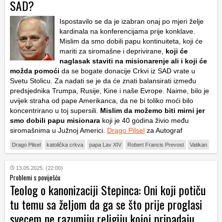
SAD?
Ispostavilo se da je izabran onaj po mjeri želje
kardinala na konferencijama prije konklave.
Mislim da smo dobili papu kontinuiteta, koji će
mariti za siromašne i deprivirane,
koji će
naglasak staviti na misionarenje ali i koji će
možda pomoći
da se bogate donacije Crkvi iz SAD vrate u
Svetu Stolicu. Za nadati se je da će znati balansirati između
predsjednika Trumpa, Rusije, Kine i naše Evrope. Naime, bilo je
uvijek straha od pape Amerikanca, da ne bi toliko moći bilo
koncentrirano u toj supersili.
Mislim da možemo biti mirni jer
smo dobili papu misionara
koji je 40 godina živio među
siromašnima u Južnoj Americi.
Drago Pilsel
za Autograf
Drago Pilsel
katolička crkva
papa Lav XIV
Robert Francis Prevost
Vatikan
13.05.2025. (22:00)
Problemi s poviješću
Teolog o kanonizaciji Stepinca: Oni koji potiču
tu temu sa željom da ga se što prije proglasi
svecem ne razumiju religiju kojoj pripadaju