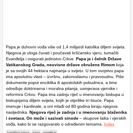
Papa je duhovni vođa više od 1,4 milijardi katolika diljem svijeta.
Njegova je uloga čuvati i poučavati kršćansku vjeru, tumačiti
Evanđelja i osigurati jedinstvo Crkve.
Papa je i čelnik Države
Vatikanskog Grada, neovisne države okružene Rimom
koja
je sa svojih 44 hektara najmanja u svijetu. U tom svojstvu papa
ima apsolutnu vlast – izvršnu, zakonodavnu i pravosudnu. Piše
dokumente poput enciklika ili apostolskih pobudnica, a time
određuje doktrinarna i moralna pitanja, usmjerava vjernike i
reformira Crkvu. Papa ima zadnju riječ u imenovanju biskupa u
biskupijama diljem svijeta, kojih je otprilike tri tisuće. Papa
imenuje i kardinale, a oni mlađi od 80 godina biraju njegova
nasljednika.
Njegova riječ je zadnja i u imenovanju blaženika
i svetaca. On može i sazivati sinode
– skupove laika i vjerskih
vođa, kako bi se razgovaralo o određenim temama.
Index
katolička crkva
papa
pontifikat