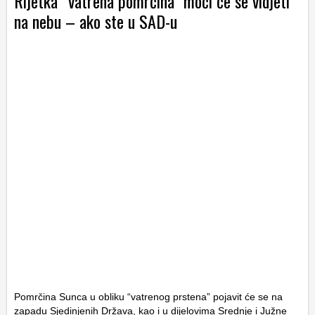
Rijetka “vatrena pomrčina” moći će se vidjeti
na nebu – ako ste u SAD-u
Pomrčina Sunca u obliku “vatrenog prstena” pojavit će se na
zapadu Sjedinjenih Država, kao i u dijelovima Srednje i Južne