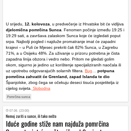
U srijedu,
12. kolovoza
, u predvečerje iz Hrvatske bit će vidljiva
djelomična pomrčina Sunca
. Fenomen počinje između 19:25 i
19:29 sati, a završava zalaskom Sunca koje će izgledati poput
srpa. Najbolji pogled i najduže promatranje imat će zapadni
krajevi – u Puli će Mjesec prekriti čak 82% Sunca, u Zagrebu
71%, a u Osijeku 48%. Za uživanje u prizoru potrebna je čista
zapadna linija obzora i vedro nebo. Pritom ne gledati golim
okom, sigurno je jedino uz korištenje specijaliziranih naočala ili
uz upotrebu odgovarajućih solarnih filtera.
Bug
…
potpuna
pomrčina zahvatit će Grenland, zapad Islanda te dio
Španjolske, zbog čega se očekuju deseci tisuća posjetitelja iz
cijelog svijeta.
Slobodna
Pomrčina sunca
07.06. (23:00)
Nemoj zuriti u sunce, ili tako nešto
Iduće godine stiže nam najduža pomrčina