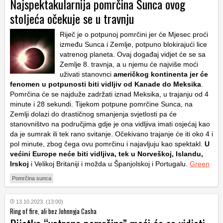
Najspektakularnija pomrčina Sunca ovog
stoljeća očekuje se u travnju
Riječ je o potpunoj pomrčini jer će Mjesec proći
između Sunca i Zemlje, potpuno blokirajući lice
vatrenog planeta. Ovaj događaj vidjet će se sa
Zemlje 8. travnja, a u njemu će najviše moći
uživati stanovnci
američkog kontinenta jer će
fenomen u potpunosti biti vidljiv od Kanade do Meksika
.
Pomrčina će se najduže zadržati iznad Meksika, u trajanju od 4
minute i 28 sekundi. Tijekom potpune pomrčine Sunca, na
Zemlji dolazi do drastičnog smanjenja svjetlosti pa će
stanovništvo na područjima gdje je ona vidljiva imati osjećaj kao
da je sumrak ili tek rano svitanje. Očekivano trajanje će iti oko 4 i
pol minute, zbog čega ovu pomrčinu i najavljuju kao spektakl.
U
većini Europe neće biti vidljiva, tek u Norveškoj, Islandu,
Irskoj
i Velikoj Britaniji i možda u Španjolskoj i Portugalu.
Green
Pomrčina sunca
13.10.2023. (13:00)
Ring of fire, ali bez Johnnyja Casha