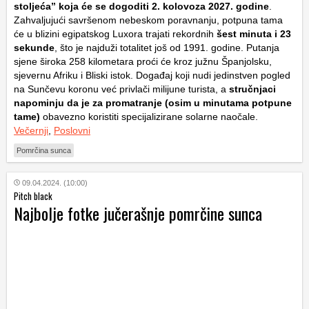
stoljeća” koja će se dogoditi
2. kolovoza 2027. godine
.
Zahvaljujući savršenom nebeskom poravnanju, potpuna tama
će u blizini egipatskog Luxora trajati rekordnih
šest minuta i 23
sekunde
, što je najduži totalitet još od 1991. godine. Putanja
sjene široka 258 kilometara proći će kroz južnu Španjolsku,
sjevernu Afriku i Bliski istok. Događaj koji nudi jedinstven pogled
na Sunčevu koronu već privlači milijune turista, a
stručnjaci
napominju da je za promatranje (osim u minutama potpune
tame)
obavezno koristiti specijalizirane solarne naočale.
Večernji
,
Poslovni
Pomrčina sunca
09.04.2024. (10:00)
Pitch black
Najbolje fotke jučerašnje pomrčine sunca