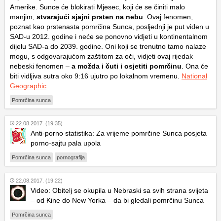
Amerike. Sunce će blokirati Mjesec, koji će se činiti malo
manjim,
stvarajući sjajni prsten na nebu
. Ovaj fenomen,
poznat kao prstenasta pomrčina Sunca, posljednji je put viđen u
SAD-u 2012. godine i neće se ponovno vidjeti u kontinentalnom
dijelu SAD-a do 2039. godine. Oni koji se trenutno tamo nalaze
mogu, s odgovarajućom zaštitom za oči, vidjeti ovaj rijedak
nebeski fenomen –
a možda i čuti i osjetiti pomrčinu
. Ona će
biti vidljiva sutra oko 9:16 ujutro po lokalnom vremenu.
National
Geographic
Pomrčina sunca
22.08.2017. (19:35)
Anti-porno statistika: Za vrijeme pomrčine Sunca posjeta
porno-sajtu pala upola
Pomrčina sunca
pornografija
22.08.2017. (19:22)
Video: Obitelj se okupila u Nebraski sa svih strana svijeta
– od Kine do New Yorka – da bi gledali pomrčinu Sunca
Pomrčina sunca