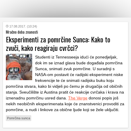
KATEGORIJE
17.08.2017. (10:24)
Mračno doba znanosti
Eksperimenti za pomrčine Sunca: Kako to
HRVATSKI
zvuči, kako reagiraju cvrčci?
WEB
Studenti iz Tennesseeja idući će ponedjeljak,
dok im se iznad glava bude događala pomrčina
Sunca, snimati zvuk pomrčine. U suradnji s
NASA-om postavit će radijski eksperiment niske
frekvencije te će snimati radijsku buku koju
pomrčina stvara, kako bi vidjeli po čemu je drugačija od običnih
stanja. Sveučilište iz Austina pratit će reakcije cvrčaka i krava na
iznenadnu pomrčinu usred dana.
The Verge
donosi popis još
nekih neobičnih eksperimenata koje će znanstvenici provoditi za
pomrčine, a nudi i linkove za obične ljude koji se žele uključiti.
Pomrčina sunca