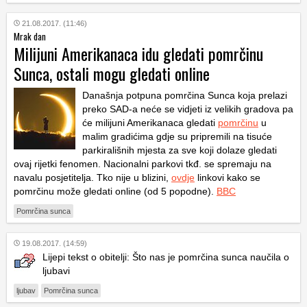
21.08.2017. (11:46)
Mrak dan
Milijuni Amerikanaca idu gledati pomrčinu
Sunca, ostali mogu gledati online
Današnja potpuna pomrčina Sunca koja prelazi
preko SAD-a neće se vidjeti iz velikih gradova pa
će milijuni Amerikanaca gledati
pomrčinu
u
malim gradićima gdje su pripremili na tisuće
parkirališnih mjesta za sve koji dolaze gledati
ovaj rijetki fenomen. Nacionalni parkovi tkđ. se spremaju na
navalu posjetitelja. Tko nije u blizini,
ovdje
linkovi kako se
pomrčinu može gledati online (od 5 popodne).
BBC
Pomrčina sunca
19.08.2017. (14:59)
Lijepi tekst o obitelji: Što nas je pomrčina sunca naučila o
ljubavi
ljubav
Pomrčina sunca