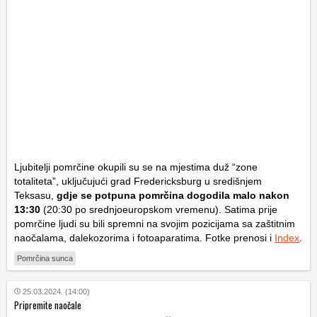
Ljubitelji pomrčine okupili su se na mjestima duž “zone
totaliteta”, uključujući grad Fredericksburg u središnjem
Teksasu,
gdje se potpuna pomrčina dogodila malo nakon
13:30
(20:30 po srednjoeuropskom vremenu). Satima prije
pomrčine ljudi su bili spremni na svojim pozicijama sa zaštitnim
naočalama, dalekozorima i fotoaparatima. Fotke prenosi i
Index
.
Pomrčina sunca
25.03.2024. (14:00)
Pripremite naočale