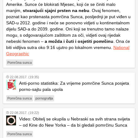
Amerike. Sunce će blokirati Mjesec, koji će se činiti malo
manjim,
stvarajući sjajni prsten na nebu
. Ovaj fenomen,
poznat kao prstenasta pomrčina Sunca, posljednji je put viđen u
SAD-u 2012. godine i neće se ponovno vidjeti u kontinentalnom
dijelu SAD-a do 2039. godine. Oni koji se trenutno tamo nalaze
mogu, s odgovarajućom zaštitom za oči, vidjeti ovaj rijedak
nebeski fenomen –
a možda i čuti i osjetiti pomrčinu
. Ona će
biti vidljiva sutra oko 9:16 ujutro po lokalnom vremenu.
National
Geographic
Pomrčina sunca
22.08.2017. (19:35)
Anti-porno statistika: Za vrijeme pomrčine Sunca posjeta
porno-sajtu pala upola
Pomrčina sunca
pornografija
22.08.2017. (19:22)
Video: Obitelj se okupila u Nebraski sa svih strana svijeta
– od Kine do New Yorka – da bi gledali pomrčinu Sunca
Pomrčina sunca