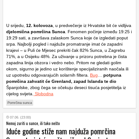
U srijedu,
12. kolovoza
, u predvečerje iz Hrvatske bit će vidljiva
djelomična pomrčina Sunca
. Fenomen počinje između 19:25 i
19:29 sati, a završava zalaskom Sunca koje će izgledati poput
srpa. Najbolji pogled i najduže promatranje imat će zapadni
krajevi – u Puli će Mjesec prekriti čak 82% Sunca, u Zagrebu
71%, a u Osijeku 48%. Za uživanje u prizoru potrebna je čista
zapadna linija obzora i vedro nebo. Pritom ne gledati golim
okom, sigurno je jedino uz korištenje specijaliziranih naočala ili
uz upotrebu odgovarajućih solarnih filtera.
Bug
…
potpuna
pomrčina zahvatit će Grenland, zapad Islanda te dio
Španjolske, zbog čega se očekuju deseci tisuća posjetitelja iz
cijelog svijeta.
Slobodna
Pomrčina sunca
07.06. (23:00)
Nemoj zuriti u sunce, ili tako nešto
Iduće godine stiže nam najduža pomrčina