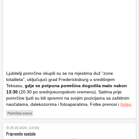
Ljubitelji pomrčine okupili su se na mjestima duž “zone
totaliteta”, uključujući grad Fredericksburg u središnjem
Teksasu,
gdje se potpuna pomrčina dogodila malo nakon
13:30
(20:30 po srednjoeuropskom vremenu). Satima prije
pomrčine ljudi su bili spremni na svojim pozicijama sa zaštitnim
naočalama, dalekozorima i fotoaparatima. Fotke prenosi i
Index
.
Pomrčina sunca
25.03.2024. (14:00)
Pripremite naočale