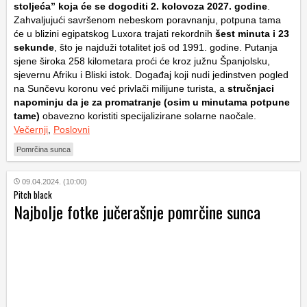
stoljeća” koja će se dogoditi
2. kolovoza 2027. godine
.
Zahvaljujući savršenom nebeskom poravnanju, potpuna tama
će u blizini egipatskog Luxora trajati rekordnih
šest minuta i 23
sekunde
, što je najduži totalitet još od 1991. godine. Putanja
sjene široka 258 kilometara proći će kroz južnu Španjolsku,
sjevernu Afriku i Bliski istok. Događaj koji nudi jedinstven pogled
na Sunčevu koronu već privlači milijune turista, a
stručnjaci
napominju da je za promatranje (osim u minutama potpune
tame)
obavezno koristiti specijalizirane solarne naočale.
Večernji
,
Poslovni
Pomrčina sunca
09.04.2024. (10:00)
Pitch black
Najbolje fotke jučerašnje pomrčine sunca