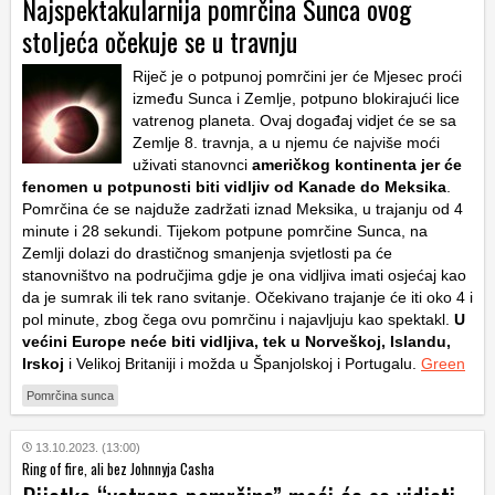
Najspektakularnija pomrčina Sunca ovog
stoljeća očekuje se u travnju
Riječ je o potpunoj pomrčini jer će Mjesec proći
između Sunca i Zemlje, potpuno blokirajući lice
vatrenog planeta. Ovaj događaj vidjet će se sa
Zemlje 8. travnja, a u njemu će najviše moći
uživati stanovnci
američkog kontinenta jer će
fenomen u potpunosti biti vidljiv od Kanade do Meksika
.
Pomrčina će se najduže zadržati iznad Meksika, u trajanju od 4
minute i 28 sekundi. Tijekom potpune pomrčine Sunca, na
Zemlji dolazi do drastičnog smanjenja svjetlosti pa će
stanovništvo na područjima gdje je ona vidljiva imati osjećaj kao
da je sumrak ili tek rano svitanje. Očekivano trajanje će iti oko 4 i
pol minute, zbog čega ovu pomrčinu i najavljuju kao spektakl.
U
većini Europe neće biti vidljiva, tek u Norveškoj, Islandu,
Irskoj
i Velikoj Britaniji i možda u Španjolskoj i Portugalu.
Green
Pomrčina sunca
13.10.2023. (13:00)
Ring of fire, ali bez Johnnyja Casha