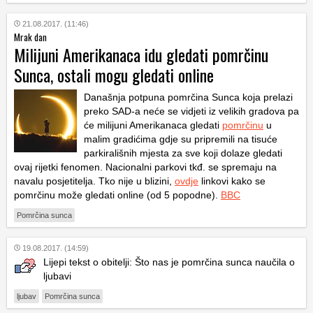
21.08.2017. (11:46)
Mrak dan
Milijuni Amerikanaca idu gledati pomrčinu
Sunca, ostali mogu gledati online
Današnja potpuna pomrčina Sunca koja prelazi
preko SAD-a neće se vidjeti iz velikih gradova pa
će milijuni Amerikanaca gledati
pomrčinu
u
malim gradićima gdje su pripremili na tisuće
parkirališnih mjesta za sve koji dolaze gledati
ovaj rijetki fenomen. Nacionalni parkovi tkđ. se spremaju na
navalu posjetitelja. Tko nije u blizini,
ovdje
linkovi kako se
pomrčinu može gledati online (od 5 popodne).
BBC
Pomrčina sunca
19.08.2017. (14:59)
Lijepi tekst o obitelji: Što nas je pomrčina sunca naučila o
ljubavi
ljubav
Pomrčina sunca