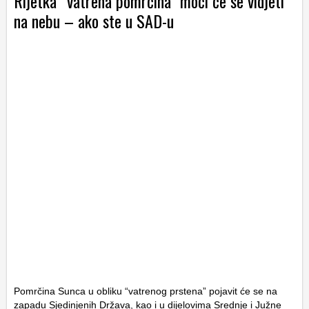
Rijetka “vatrena pomrčina” moći će se vidjeti
na nebu – ako ste u SAD-u
Pomrčina Sunca u obliku “vatrenog prstena” pojavit će se na
zapadu Sjedinjenih Država, kao i u dijelovima Srednje i Južne