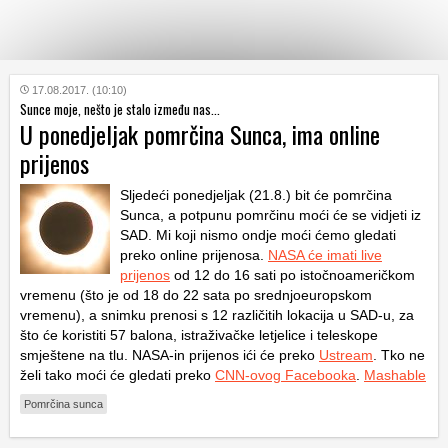
KATEGORIJE
17.08.2017. (10:10)
Sunce moje, nešto je stalo između nas...
U ponedjeljak pomrčina Sunca, ima online
HRVATSKI
prijenos
WEB
Sljedeći ponedjeljak (21.8.) bit će pomrčina
Sunca, a potpunu pomrčinu moći će se vidjeti iz
SAD. Mi koji nismo ondje moći ćemo gledati
preko online prijenosa.
NASA će imati live
prijenos
od 12 do 16 sati po istočnoameričkom
vremenu (što je od 18 do 22 sata po srednjoeuropskom
vremenu), a snimku prenosi s 12 različitih lokacija u SAD-u, za
što će koristiti 57 balona, istraživačke letjelice i teleskope
smještene na tlu. NASA-in prijenos ići će preko
Ustream
. Tko ne
želi tako moći će gledati preko
CNN-ovog Facebooka
.
Mashable
Pomrčina sunca