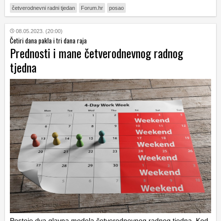
četverodnevni radni tjedan
Forum.hr
posao
08.05.2023. (20:00)
Četiri dana pakla i tri dana raja
Prednosti i mane četverodnevnog radnog
tjedna
Postoje dva glavna modela četverodnevnog radnog tjedna. Kod