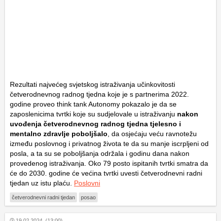
Rezultati najvećeg svjetskog istraživanja učinkovitosti
četverodnevnog radnog tjedna koje je s partnerima 2022.
godine proveo think tank Autonomy pokazalo je da se
zaposlenicima tvrtki koje su sudjelovale u istraživanju
nakon
uvođenja četverodnevnog radnog tjedna tjelesno i
mentalno zdravlje poboljšalo
, da osjećaju veću ravnotežu
između poslovnog i privatnog života te da su manje iscrpljeni od
posla, a ta su se poboljšanja održala i godinu dana nakon
provedenog istraživanja. Oko 79 posto ispitanih tvrtki smatra da
će do 2030. godine će većina tvrtki uvesti četverodnevni radni
tjedan uz istu plaću.
Poslovni
četverodnevni radni tjedan
posao
19.02.2024. (13:00)