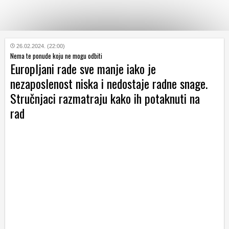
KATEGORIJE
26.02.2024. (22:00)
Nema te ponude koju ne mogu odbiti
Europljani rade sve manje iako je
HRVATSKI
nezaposlenost niska i nedostaje radne snage.
WEB
Stručnjaci razmatraju kako ih potaknuti na
rad