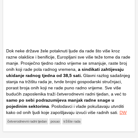
Dok neke države žele potaknuti ljude da rade što više kroz
razne olakšice i benificije, Europljani sve više teže tome da rade
manje. Prosječno tjedno radno vrijeme se smanjuje, raste broj
onih koji rade pola radnog vremena,
a sindikati zahtijevaju
ukidanje radnog tjedna od 38,5 sati.
Glavni razlog sadašnjeg
stanja na tržištu rada je, tvrde brojni gospodarski stručnjaci,
porast broja onih koji ne rade puno radno vrijeme. Sve više
budućih zaposlenika traži četverodnevni radni tjedan, a već to
samo po sebi podrazumijeva manjak radne snage u
pojedinim sektorima
. Poslodavci i vlade pokušavaju utvrditi
kako od onih ljudi koje zapošljavaju izvući više radnih sati.
DW
četverodnevni radni tjedan
posao
tržište rada