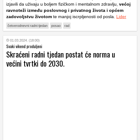
izjavili da uživaju u boljem fizičkom i mentalnom zdravlju,
većoj
ravnoteži između poslovnog i privatnog života i općem
zadovoljstvu životom
te manjoj iscrpljenosti od posla.
Lider
četverodnevni radni tjedan
posao
rad
01.03.2024. (18:00)
Svaki vikend produljeni
Skraćeni radni tjedan postat će norma u
većini tvrtki do 2030.