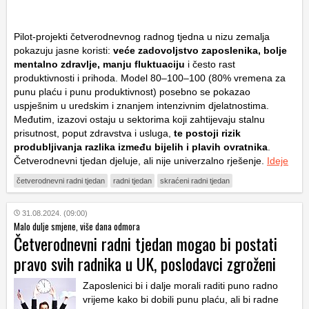
Pilot-projekti četverodnevnog radnog tjedna u nizu zemalja
pokazuju jasne koristi:
veće zadovoljstvo zaposlenika, bolje
mentalno zdravlje, manju fluktuaciju
i često rast
produktivnosti i prihoda. Model 80–100–100 (80% vremena za
punu plaću i punu produktivnost) posebno se pokazao
uspješnim u uredskim i znanjem intenzivnim djelatnostima.
Međutim, izazovi ostaju u sektorima koji zahtijevaju stalnu
prisutnost, poput zdravstva i usluga,
te postoji rizik
produbljivanja razlika između bijelih i plavih ovratnika
.
Četverodnevni tjedan djeluje, ali nije univerzalno rješenje.
Ideje
četverodnevni radni tjedan
radni tjedan
skraćeni radni tjedan
31.08.2024. (09:00)
Malo dulje smjene, više dana odmora
Četverodnevni radni tjedan mogao bi postati
pravo svih radnika u UK, poslodavci zgroženi
Zaposlenici bi i dalje morali raditi puno radno
vrijeme kako bi dobili punu plaću, ali bi radne