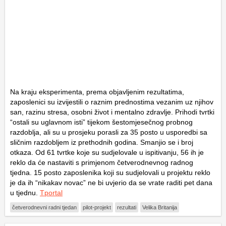
Na kraju eksperimenta, prema objavljenim rezultatima,
zaposlenici su izvijestili o raznim prednostima vezanim uz njihov
san, razinu stresa, osobni život i mentalno zdravlje. Prihodi tvrtki
“ostali su uglavnom isti” tijekom šestomjesečnog probnog
razdoblja, ali su u prosjeku porasli za 35 posto u usporedbi sa
sličnim razdobljem iz prethodnih godina. Smanjio se i broj
otkaza. Od 61 tvrtke koje su sudjelovale u ispitivanju, 56 ih je
reklo da će nastaviti s primjenom četverodnevnog radnog
tjedna. 15 posto zaposlenika koji su sudjelovali u projektu reklo
je da ih “nikakav novac” ne bi uvjerio da se vrate raditi pet dana
u tjednu.
Tportal
četverodnevni radni tjedan
pilot-projekt
rezultati
Velika Britanija