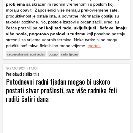
problema
sa skraćenim radnim vremenom i s poslom koji
moraju obaviti. Zaposlenici više nemaju prekovremene sate,
produktivnost je ostala ista, a povratne informacije gostiju su
također pozitivne. No, postoje izazovi u organizaciji, uredi su
češće prazniji pa o
ni koji tad rade, uključujući i šefove, imaju
više posla, pogotovo poslovi u turizmu
koji posebno postaju
stresniji za vrijeme udarnih termina. Neke tvrtke si ne mogu
priuštiti baš takvo fleksibilno radno vrijeme.
tportal
četverodnevni radni tjedan
posao
radni tjedan
27.03.2024. (17:00)
Poslodavci dislike this
Petodnevni radni tjedan mogao bi uskoro
postati stvar prošlosti, sve više radnika želi
raditi četiri dana