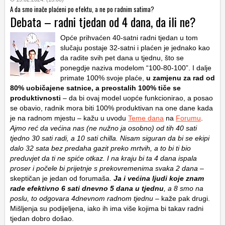
A da smo inače plaćeni po efektu, a ne po radnim satima?
Debata – radni tjedan od 4 dana, da ili ne?
Opće prihvaćen 40-satni radni tjedan u tom
slučaju postaje 32-satni i plaćen je jednako kao
da radite svih pet dana u tjednu, što se
ponegdje naziva modelom “100-80-100”. I dalje
primate 100% svoje plaće,
u zamjenu za rad od
80% uobičajene satnice, a preostalih 100% tiče se
produktivnosti
– da bi ovaj model uopće funkcionirao, a posao
se obavio, radnik mora biti 100% produktivan na one dane kada
je na radnom mjestu – kažu u uvodu
Teme dana
na
Forumu
.
Ajmo reć da većina nas (ne nužno ja osobno) od tih 40 sati
tjedno 30 sati radi, a 10 sati chilla. Nisam siguran da bi se ekipi
dalo 32 sata bez predaha gazit preko mrtvih, a to bi ti bio
preduvjet da ti ne spiće otkaz. I na kraju bi ta 4 dana ispala
proser i počele bi prijetnje s prekovremenima svaka 2 dana
–
skeptičan je jedan od forumaša.
Ja i većina ljudi koje znam
rade efektivno 6 sati dnevno 5 dana u tjednu
, a 8 smo na
poslu, to odgovara 4dnevnom radnom tjednu
– kaže pak drugi.
Mišljenja su podijeljena, iako ih ima više kojima bi takav radni
tjedan dobro došao.