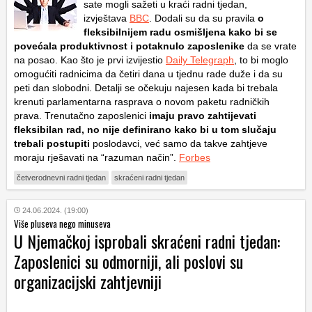
sate mogli sažeti u kraći radni tjedan,
izvještava
BBC
. Dodali su da su pravila
o
fleksibilnijem radu osmišljena kako bi se
povećala produktivnost i potaknulo zaposlenike
da se vrate
na posao. Kao što je prvi izvijestio
Daily Telegraph
, to bi moglo
omogućiti radnicima da četiri dana u tjednu rade duže i da su
peti dan slobodni. Detalji se očekuju najesen kada bi trebala
krenuti parlamentarna rasprava o novom paketu radničkih
prava. Trenutačno zaposlenici
imaju pravo zahtijevati
fleksibilan rad, no nije definirano kako bi u tom slučaju
trebali postupiti
poslodavci, već samo da takve zahtjeve
moraju rješavati na “razuman način”.
Forbes
četverodnevni radni tjedan
skraćeni radni tjedan
24.06.2024. (19:00)
Više pluseva nego minuseva
U Njemačkoj isprobali skraćeni radni tjedan:
Zaposlenici su odmorniji, ali poslovi su
organizacijski zahtjevniji