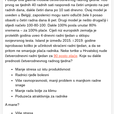
prvog se tjednih 40 radnih sati rasporedi na četiri umjesto na pet
radnih dana, dakle četiri dana po 10 sati dnevno. Ovaj model je
uveden u Belgiji; zaposlenici mogu sami odlučiti žele li posao
obaviti u četiri radna dana ili pet. Drugi model je nešto drugačiji i
slijedi načelo 100-80-100. Dakle 100% posla unutar 80%
vremena – za 100% plaće. Cijeli niz europskih zemalja je
proteklih godina uveo 4-dnevni radni tjedan u sklopu
svojevrsnog testa. Island je između 2015. i 2019. godine
isprobavao koliko je učinkovit skraćeni radni tjedan, a da se
pritom ne smanjuje plaća radnika. Neke tvrtke u Hrvatskoj nude
četverodnevni radni tjedan za
90 posto plaće
. Koje su dakle
prednosti četverodnevnog radnog tjedna?
Manje stresa uz istu produktivnost
Radnici rjeđe bolesni
Više ravnopravnosti, manji problem s manjkom radne
snage
Manje rada bolje za klimu
Poduzeća atraktivnija za radnike
A mane?
Više stresa