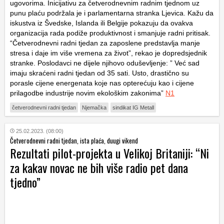
ugovorima. Inicijativu za četverodnevnim radnim tjednom uz
punu plaću podržala je i parlamentarna stranka Ljevica. Kažu da
iskustva iz Švedske, Islanda ili Belgije pokazuju da ovakva
organizacija rada podiže produktivnost i smanjuje radni pritisak.
“Četverodnevni radni tjedan za zaposlene predstavlja manje
stresa i daje im više vremena za život”, rekao je dopredsjednik
stranke. Poslodavci ne dijele njihovo oduševljenje: ” Već sad
imaju skraćeni radni tjedan od 35 sati. Usto, drastično su
porasle cijene energenata koje nas opterećuju kao i cijene
prilagodbe industrije novim ekološkim zakonima”
N1
četverodnevni radni tjedan
Njemačka
sindikat IG Metall
25.02.2023. (08:00)
Četverodnevni radni tjedan, ista plaća, duugi vikend
Rezultati pilot-projekta u Velikoj Britaniji: “Ni
za kakav novac ne bih više radio pet dana
tjedno”