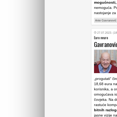
mogućnosti, i
nemoguća. Post
nastojanje z
Ante Gavranović
27.07.2023. (18
Euro neuro
Gavranović
„progutati“ či
18,68 eura na
korisnika, a 
omogućava iol
čovjeka. Na dr
rastuće kompan
bitnih razlo
jasne vizije n