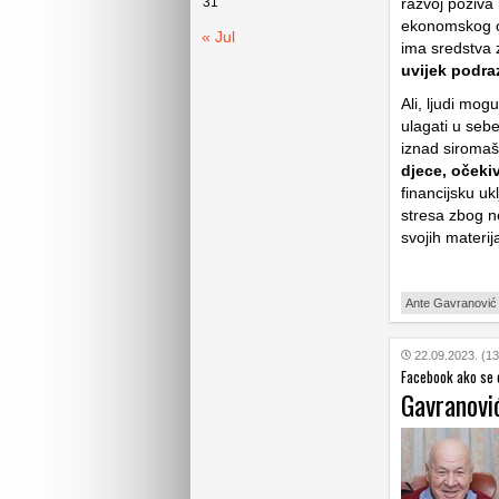
31
razvoj poziva 
ekonomskog os
« Jul
ima sredstva z
uvijek podra
Ali, ljudi mog
ulagati u sebe
iznad siromaš
djece, očeki
financijsku uk
stresa zbog ne
svojih materij
Ante Gavranović
22.09.2023. (13
Facebook ako se o
Gavranovi