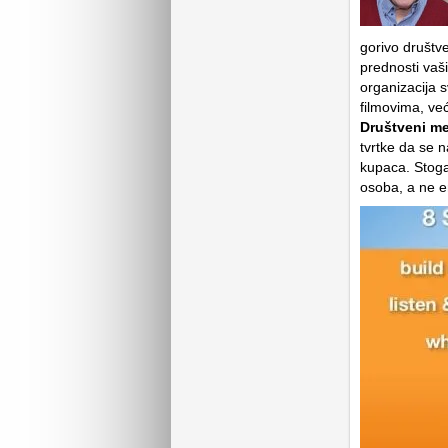
gorivo društve
prednosti vaš
organizacija s
filmovima, već
Društveni med
tvrtke da se n
kupaca. Stoga
osoba, a ne e