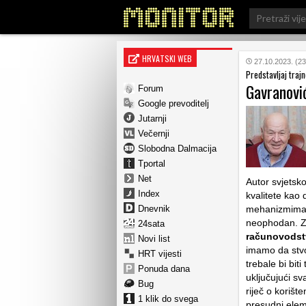
Search
for:
HRVATSKI WEB
27.10.2023. (23
Predstavljaj trajn
Gavranović
Forum
Google prevoditelj
Jutarnji
Večernji
Slobodna Dalmacija
Tportal
Net
Autor svjetsko
Index
kvalitete kao 
Dnevnik
mehanizmima i 
neophodan. Z
24sata
računovodst
Novi list
imamo da stvo
HRT vijesti
trebale bi bit
Ponuda dana
uključujući sv
Bug
riječ o korišt
1 klik do svega
presudni eleme