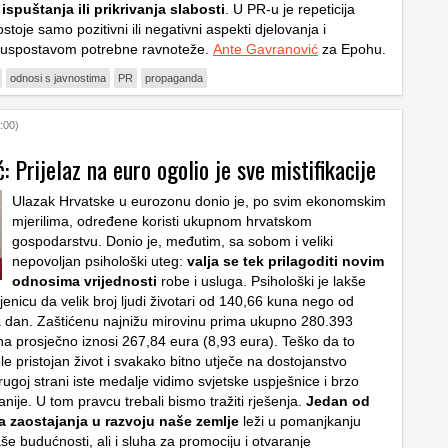
spuštanja ili prikrivanja slabosti
. U PR-u je repeticija
oje samo pozitivni ili negativni aspekti djelovanja i
a uspostavom potrebne ravnoteže.
Ante Gavranović
za Epohu.
odnosi s javnostima
PR
propaganda
:00)
: Prijelaz na euro ogolio je sve mistifikacije
Ulazak Hrvatske u eurozonu donio je, po svim ekonomskim
mjerilima, određene koristi ukupnom hrvatskom
gospodarstvu. Donio je, međutim, sa sobom i veliki
nepovoljan psihološki uteg:
valja se tek prilagoditi novim
odnosima vrijednosti
robe i usluga. Psihološki je lakše
njenicu da velik broj ljudi životari od 140,66 kuna nego od
 dan. Zaštićenu najnižu mirovinu prima ukupno 280.393
ona prosječno iznosi 267,84 eura (8,93 eura). Teško da to
e pristojan život i svakako bitno utječe na dostojanstvo
ugoj strani iste medalje vidimo svjetske uspješnice i brzo
ije. U tom pravcu trebali bismo tražiti rješenja.
Jedan od
ga zaostajanja u razvoju naše zemlje
leži u pomanjkanju
aše budućnosti, ali i sluha za promociju i otvaranje