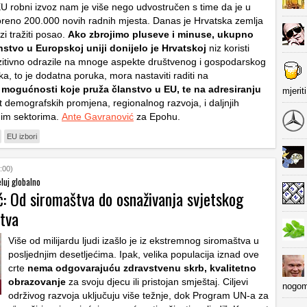
U robni izvoz nam je više nego udvostručen s time da je u
oreno 200.000 novih radnih mjesta. Danas je Hrvatska zemlja
zi tražiti posao.
Ako zbrojimo pluseve i minuse, ukupno
nstvo u Europskoj uniji donijelo je Hrvatskoj
niz koristi
zitivno odrazile na mnoge aspekte društvenog i gospodarskog
ka, to je dodatna poruka, mora nastaviti raditi na
u
mogućnosti koje pruža članstvo u EU, te na adresiranju
mjerit
 demografskih promjena, regionalnog razvoja, i daljnjih
nim sektorima.
Ante Gavranović
za Epohu.
EU izbori
:00)
eluj globalno
ć: Od siromaštva do osnaživanja svjetskog
tva
Više od milijardu ljudi izašlo je iz ekstremnog siromaštva u
posljednjim desetljećima. Ipak, velika populacija iznad ove
crte
nema odgovarajuću zdravstvenu skrb, kvalitetno
obrazovanje
za svoju djecu ili pristojan smještaj. Ciljevi
nogom
održivog razvoja uključuju više težnje, dok Program UN-a za