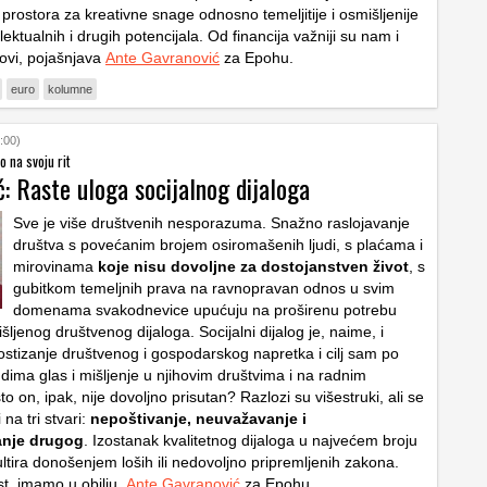
rostora za kreativne snage odnosno temeljitije i osmišljenije
elektualnih i drugih potencijala. Od financija važniji su nam i
rovi, pojašnjava
Ante Gavranović
za Epohu.
euro
kolumne
:00)
 na svoju rit
: Raste uloga socijalnog dijaloga
Sve je više društvenih nesporazuma. Snažno raslojavanje
društva s povećanim brojem osiromašenih ljudi, s plaćama i
mirovinama
koje nisu dovoljne za dostojanstven život
, s
gubitkom temeljnih prava na ravnopravan odnos u svim
domenama svakodnevice upućuju na proširenu potrebu
šljenog društvenog dijaloga. Socijalni dijalog je, naime, i
ostizanje društvenog i gospodarskog napretka i cilj sam po
judima glas i mišljenje u njihovim društvima i na radnim
o on, ipak, nije dovoljno prisutan? Razlozi su višestruki, ali se
 na tri stvari:
nepoštivanje, neuvažavanje i
anje drugog
. Izostanak kvalitetnog dijaloga u najvećem broju
ltira donošenjem loših ili nedovoljno pripremljenih zakona.
st, imamo u obilju.
Ante Gavranović
za Epohu.