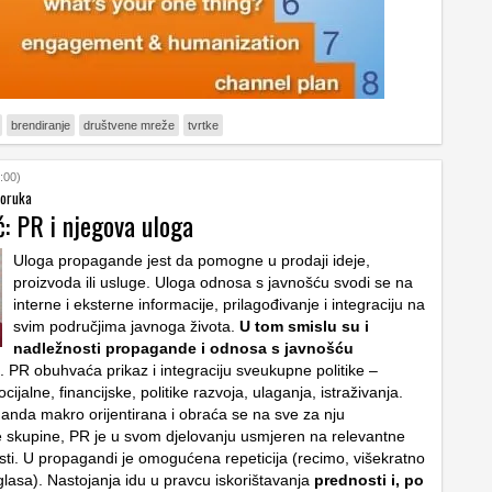
brendiranje
društvene mreže
tvrtke
:00)
poruka
: PR i njegova uloga
Uloga propagande jest da pomogne u prodaji ideje,
proizvoda ili usluge. Uloga odnosa s javnošću svodi se na
interne i eksterne informacije, prilagođivanje i integraciju na
svim područjima javnoga života.
U tom smislu su i
nadležnosti propagande i odnosa s javnošću
. PR obuhvaća prikaz i integraciju sveukupne politike –
cijalne, financijske, politike razvoja, ulaganja, istraživanja.
anda makro orijentirana i obraća se na sve za nju
e skupine, PR je u svom djelovanju usmjeren na relevantne
sti. U propagandi je omogućena repeticija (recimo, višekratno
lasa). Nastojanja idu u pravcu iskorištavanja
prednosti i, po