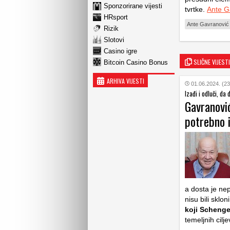
Sponzorirane vijesti
tvrtke.
Ante G
HRsport
Ante Gavranović
Rizik
Slotovi
Casino igre
SLIČNE VIJESTI
Bitcoin Casino Bonus
ARHIVA VIJESTI
01.06.2024. (23
Izađi i odluči, da
Gavranovi
potrebno 
a dosta je nep
nisu bili sklo
koji Schenge
temeljnih cilje