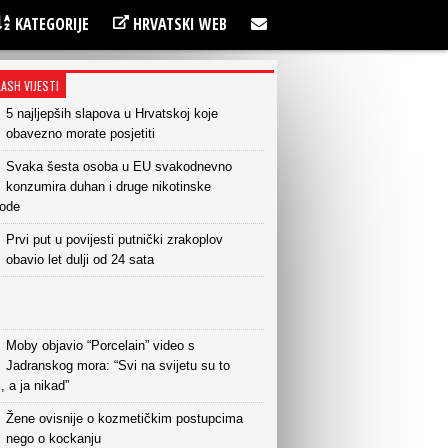
KATEGORIJE
HRVATSKI WEB
LASH VIJESTI
5 najljepših slapova u Hrvatskoj koje
obavezno morate posjetiti
Svaka šesta osoba u EU svakodnevno
konzumira duhan i druge nikotinske
vode
Prvi put u povijesti putnički zrakoplov
obavio let dulji od 24 sata
Moby objavio “Porcelain” video s
Jadranskog mora: “Svi na svijetu su to
i, a ja nikad”
Žene ovisnije o kozmetičkim postupcima
nego o kockanju