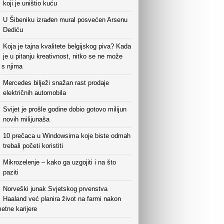
koji je uništio kuću
U Šibeniku izrađen mural posvećen Arsenu
Dediću
Koja je tajna kvalitete belgijskog piva? Kada
je u pitanju kreativnost, nitko se ne može
i s njima
Mercedes bilježi snažan rast prodaje
električnih automobila
Svijet je prošle godine dobio gotovo milijun
novih milijunaša
10 prečaca u Windowsima koje biste odmah
trebali početi koristiti
Mikrozelenje – kako ga uzgojiti i na što
paziti
Norveški junak Svjetskog prvenstva
Haaland već planira život na farmi nakon
etne karijere