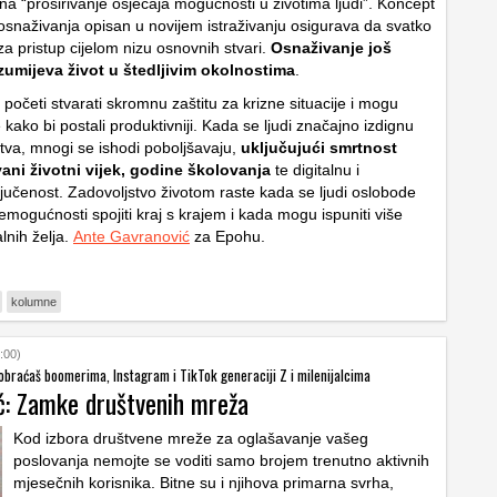
na “proširivanje osjećaja mogućnosti u životima ljudi”. Koncept
naživanja opisan u novijem istraživanju osigurava da svatko
a pristup cijelom nizu osnovnih stvari.
Osnaživanje još
zumijeva život u štedljivim okolnostima
.
u početi stvarati skromnu zaštitu za krizne situacije i mogu
 kako bi postali produktivniji. Kada se ljudi značajno izdignu
tva, mnogi se ishodi poboljšavaju,
uključujući smrtnost
vani životni vijek, godine školovanja
te digitalnu i
ljučenost. Zadovoljstvo životom raste kada se ljudi oslobode
mogućnosti spojiti kraj s krajem i kada mogu ispuniti više
alnih želja.
Ante Gavranović
za Epohu.
kolumne
:00)
braćaš boomerima, Instagram i TikTok generaciji Z i milenijalcima
ć: Zamke društvenih mreža
Kod izbora društvene mreže za oglašavanje vašeg
poslovanja nemojte se voditi samo brojem trenutno aktivnih
mjesečnih korisnika. Bitne su i njihova primarna svrha,