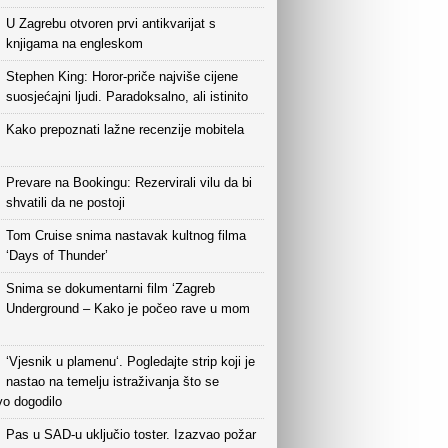
U Zagrebu otvoren prvi antikvarijat s
knjigama na engleskom
Stephen King: Horor-priče najviše cijene
suosjećajni ljudi. Paradoksalno, ali istinito
Kako prepoznati lažne recenzije mobitela
Prevare na Bookingu: Rezervirali vilu da bi
shvatili da ne postoji
Tom Cruise snima nastavak kultnog filma
‘Days of Thunder’
Snima se dokumentarni film ‘Zagreb
Underground – Kako je počeo rave u mom
‘Vjesnik u plamenu‘. Pogledajte strip koji je
nastao na temelju istraživanja što se
vo dogodilo
Pas u SAD-u uključio toster. Izazvao požar