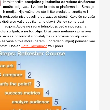
karakteristike
prosječnog korisnika određene društvene
mreže
, odgovara li vašem brendu ta platforma itd. Strast je
nih medija. Nije važno tko ste ili što prodajete, značajke i
ih proizvoda nisu dovoljne da izazovu strasti. Kako će se vaša
vidjeti srcu vaše publike, a ne glavi? Disney se ne bavi
 magijom. Apple ne radi o tehnologiji, već o inovacijama.
iji su ljudi, a ne logotipi
. Društvena mehanika prisiljava
atječu za pozornost s prijateljima i članovima obitelji vaših
 se vaša tvrtka mora (barem u određenoj mjeri) ponašati kao
ntitet. Doajen
Ante Gavranović
za Epohu.