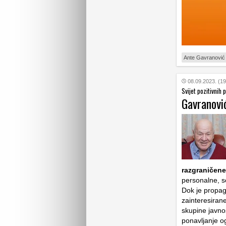
Ante Gavranović
08.09.2023. (19
Svijet pozitivnih 
Gavranović
razgraničene
personalne, so
Dok je propag
zainteresiran
skupine javno
ponavljanje og