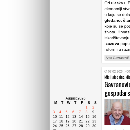
Od ulaska u E
ekonomiji stv
u koju se dola
gledano, čla
koje su se po
života. Hrvats
iskorištavanj
izazova
poput
reformi u raz
Ante Gavranović
07.02.2024. (00
Misli globalno, dj
Gavranovi
gospodars
August 2026
M
T
W
T
F
S
S
1
2
3
4
5
6
7
8
9
10
11
12
13
14
15
16
17
18
19
20
21
22
23
24
25
26
27
28
29
30