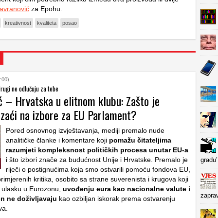
avranović
za Epohu.
kreativnost
kvaliteta
posao
:00)
 drugi ne odlučuju za tebe
ć – Hrvatska u elitnom klubu: Zašto je
izaći na izbore za EU Parlament?
Pored osnovnog izvještavanja, mediji premalo nude
analitičke članke i komentare koji
pomažu čitateljima
razumjeti kompleksnost političkih procesa unutar EU-a
i što izbori znače za budućnost Unije i Hrvatske. Premalo je
gradu’
riječi o postignućima koja smo ostvarili pomoću fondova EU,
rimjerenih kritika, osobito sa strane suverenista i krugova koji
ni ulasku u Eurozonu,
uvođenju eura kao nacionalne valute i
zapra
n ne doživljavaju
kao ozbiljan iskorak prema ostvarenju
va.