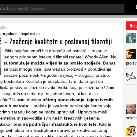
F
:00)
e vrijednosti i kupit ćeš me
 – Značenje kvalitete u poslovnoj filozofiji
„Biti uspješan znači biti drugačiji od ostalih“ – rekao je
jednom prigodom istaknuti filmski redatelj Woody Allen. No,
ta formula je možda vrijedila za prošlo stoljeće
. Danas
proiz
se traži mnogo više: izvanredan proizvod + pobuđivanje
snažne pozornosti + ugodan osjećaj + drugačiji pristup.
g bestselera Kvaliteta je besplatna, tvrdi da je „put do
dijela poslovne filozofije svake tvrtke koja je izložena tržišnim
koja drži do sebe nije ni jednostavan, ni lak, ali je
ašto? U ovim danima
oštrog oporezivanja, tajanstvenih
venih metoda
… možda je kvaliteta posljednja šansa koju
rimo zaradu kojom se može upravljati“. Upravo te misli
i temeljna misao-vodilja svih naših kreativnih rješenja,
snimil
akako i
ona na području infrastrukture kvalitete
. Kad je
enju svih alata te infrastrukture upravo je kreativnost onaj
nt koji čini potrebnu razliku između dva proizvoda ili dvije