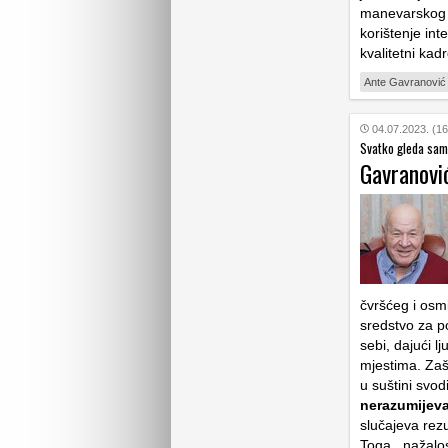
manevarskog p
korištenje int
kvalitetni kad
Ante Gavranović
04.07.2023. (16
Svatko gleda samo
Gavranović
čvršćeg i osmi
sredstvo za p
sebi, dajući l
mjestima. Zašt
u suštini svodi
nerazumijev
slučajeva rezu
Toga , nažalo