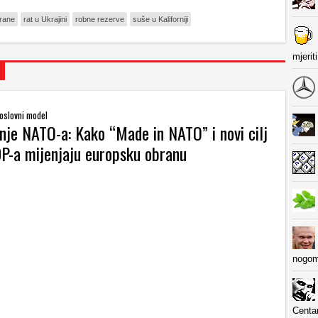
hrane
rat u Ukrajini
robne rezerve
suše u Kaliforniji
mjerit
oslovni model
nje NATO-a: Kako “Made in NATO” i novi cilj
-a mijenjaju europsku obranu
nogom
Centa