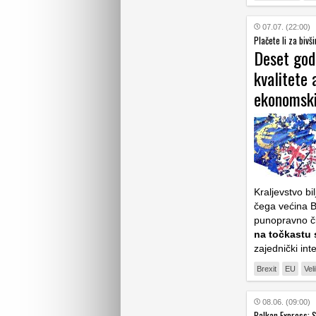
07.07. (22:00)
Plačete li za bivš
Deset god
kvalitete 
ekonomsk
Kraljevstvo bi
čega većina B
punopravno čl
na točkastu 
zajednički int
Brexit
EU
Vel
08.06. (09:00)
Balkan Express: S