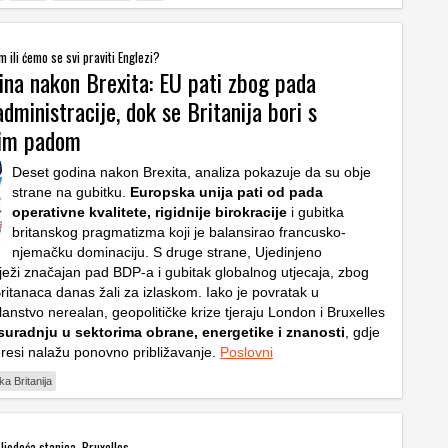
im ili ćemo se svi praviti Englezi?
ina nakon Brexita: EU pati zbog pada
administracije, dok se Britanija bori s
im padom
Deset godina nakon Brexita, analiza pokazuje da su obje
strane na gubitku.
Europska unija pati od pada
operativne kvalitete, rigidnije birokracije
i gubitka
britanskog pragmatizma koji je balansirao francusko-
njemačku dominaciju. S druge strane, Ujedinjeno
lježi značajan pad BDP-a i gubitak globalnog utjecaja, zbog
ritanaca danas žali za izlaskom. Iako je povratak u
anstvo nerealan, geopolitičke krize tjeraju London i Bruxelles
suradnju u sektorima obrane, energetike i znanosti
, gdje
eresi nalažu ponovno približavanje.
Poslovni
ika Britanija
ljedeća stanica, Bruxelles