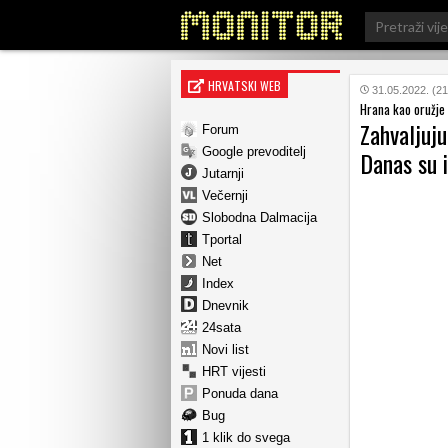
Search
for:
HRVATSKI WEB
31.05.2022. (21
Hrana kao oružje
Zahvaljuju
Forum
Google prevoditelj
Danas su i
Jutarnji
Večernji
Slobodna Dalmacija
Tportal
Net
Index
Dnevnik
24sata
Novi list
HRT vijesti
Ponuda dana
Bug
1 klik do svega