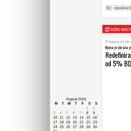
EU
nestašica 
SLIČNE VIJESTI
Subota (23:00)
Njima je obrana p
Redefinira
od 5% BDP
August 2026
M
T
W
T
F
S
S
1
2
3
4
5
6
7
8
9
10
11
12
13
14
15
16
17
18
19
20
21
22
23
24
25
26
27
28
29
30