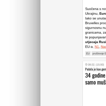
Suočena s nov
Ukrajinu,
Eur
Iako se unutar
Bruxelles proc
sigurnosnu nuž
granicama, za
te popunjavan
utjecaja Rusi
EU-a.
N1
,
Nac
EU
proširenje 
08.02. (15:00)
Počela je kao gen
34 godine 
samo muš