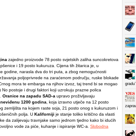
jina
zajedno proizvode 78 posto svjetskih zaliha suncokretova
 pšenice i 19 posto kukuruza. Cijena tih žitarica je, u
ije godine, narasla dva do tri puta, a zbog nemogućnosti
žavanja poljoprivrede na zaraćenom području, ruske blokade
gradu’
 Crnog mora te embarga na njihov izvoz, taj trend bi se mogao
…) No postoje i drugi faktori koji uzrokuju prazne polica
a.
Oranice na zapadu SAD-a
upravo proživljavaju
,
neviđenu 1200 godina
, koja izravno utječe na 12 posto
zapra
og zemljišta na kojem raste soja, 21 posto onog s kukuruzom i
pšeničnih polja. U
Kaliforniji
je stanje toliko kritično da vlasti
ke da zalijevaju travnjake samo jednom tjedno kako bi idućih
dovoljno vode za piće, kuhanje i ispiranje WC-a.
Slobodna