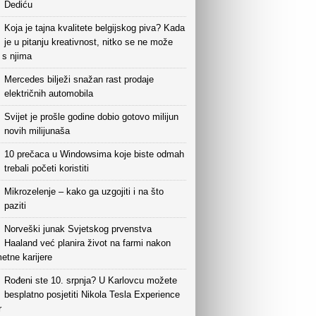
Dediću
Koja je tajna kvalitete belgijskog piva? Kada
je u pitanju kreativnost, nitko se ne može
i s njima
Mercedes bilježi snažan rast prodaje
električnih automobila
Svijet je prošle godine dobio gotovo milijun
novih milijunaša
10 prečaca u Windowsima koje biste odmah
trebali početi koristiti
Mikrozelenje – kako ga uzgojiti i na što
paziti
Norveški junak Svjetskog prvenstva
Haaland već planira život na farmi nakon
etne karijere
Rođeni ste 10. srpnja? U Karlovcu možete
besplatno posjetiti Nikola Tesla Experience
r