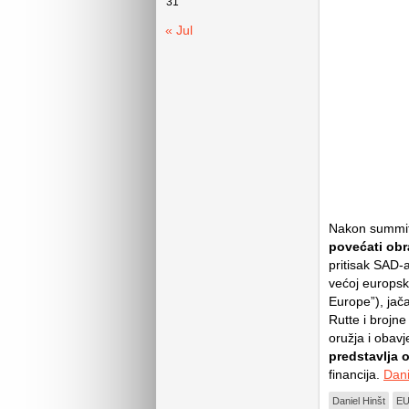
31
« Jul
Nakon summita
povećati ob
pritisak SAD-
većoj europsk
Europe”), jača
Rutte i brojn
oružja i obavj
predstavlja o
financija.
Dani
Daniel Hinšt
E