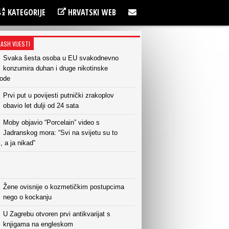
KATEGORIJE
HRVATSKI WEB
LASH VIJESTI
Svaka šesta osoba u EU svakodnevno
konzumira duhan i druge nikotinske
vode
Prvi put u povijesti putnički zrakoplov
obavio let dulji od 24 sata
Moby objavio “Porcelain” video s
Jadranskog mora: “Svi na svijetu su to
i, a ja nikad”
Žene ovisnije o kozmetičkim postupcima
nego o kockanju
U Zagrebu otvoren prvi antikvarijat s
knjigama na engleskom