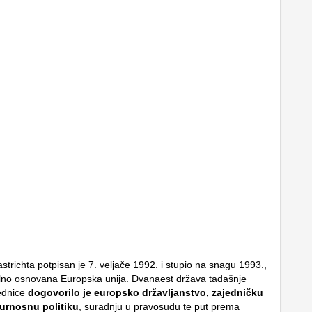
trichta potpisan je 7. veljače 1992. i stupio na snagu 1993.,
lno osnovana Europska unija. Dvanaest država tadašnje
ednice
dogovorilo je europsko državljanstvo, zajedničku
gurnosnu politiku
, suradnju u pravosuđu te put prema