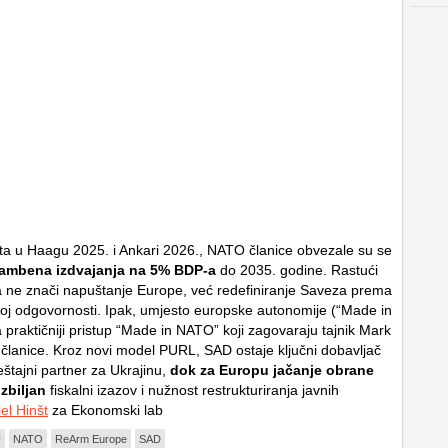
 u Haagu 2025. i Ankari 2026., NATO članice obvezale su se
rambena izdvajanja na 5% BDP-a
do 2035. godine. Rastući
a ne znači napuštanje Europe, već redefiniranje Saveza prema
oj odgovornosti. Ipak, umjesto europske autonomije (“Made in
 praktičniji pristup “Made in NATO” koji zagovaraju tajnik Mark
e članice. Kroz novi model PURL, SAD ostaje ključni dobavljač
eštajni partner za Ukrajinu,
dok za Europu jačanje obrane
zbiljan
fiskalni izazov i nužnost restrukturiranja javnih
el Hinšt
za Ekonomski lab
U
NATO
ReArm Europe
SAD