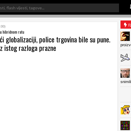
F
:00)
 u hibridnom ratu
ći globalizaciji, police trgovina bile su pune.
z istog razloga prazne
proiz
snimil