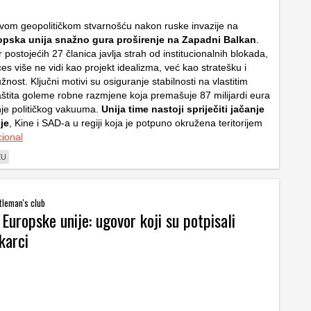
om geopolitičkom stvarnošću nakon ruske invazije na
opska unija snažno gura proširenje na Zapadni Balkan
.
 postojećih 27 članica javlja strah od institucionalnih blokada,
es više ne vidi kao projekt idealizma, već kao stratešku i
nost. Ključni motivi su osiguranje stabilnosti na vlastitim
štita goleme robne razmjene koja premašuje 87 milijardi eura
je političkog vakuuma.
Unija time nastoji spriječiti jačanje
je
, Kine i SAD-a u regiji koja je potpuno okružena teritorijem
ional
EU
tleman's club
Europske unije: ugovor koji su potpisali
karci