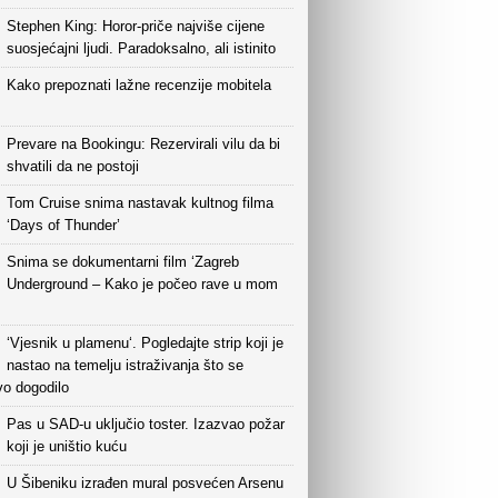
Stephen King: Horor-priče najviše cijene
suosjećajni ljudi. Paradoksalno, ali istinito
Kako prepoznati lažne recenzije mobitela
Prevare na Bookingu: Rezervirali vilu da bi
shvatili da ne postoji
Tom Cruise snima nastavak kultnog filma
‘Days of Thunder’
Snima se dokumentarni film ‘Zagreb
Underground – Kako je počeo rave u mom
‘Vjesnik u plamenu‘. Pogledajte strip koji je
nastao na temelju istraživanja što se
vo dogodilo
Pas u SAD-u uključio toster. Izazvao požar
koji je uništio kuću
U Šibeniku izrađen mural posvećen Arsenu