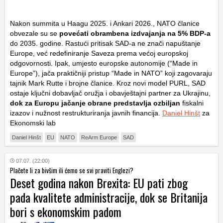
Nakon summita u Haagu 2025. i Ankari 2026., NATO članice
obvezale su se
povećati obrambena izdvajanja na 5% BDP-a
do 2035. godine. Rastući pritisak SAD-a ne znači napuštanje
Europe, već redefiniranje Saveza prema većoj europskoj
odgovornosti. Ipak, umjesto europske autonomije (“Made in
Europe”), jača praktičniji pristup “Made in NATO” koji zagovaraju
tajnik Mark Rutte i brojne članice. Kroz novi model PURL, SAD
ostaje ključni dobavljač oružja i obavještajni partner za Ukrajinu,
dok za Europu jačanje obrane predstavlja ozbiljan
fiskalni
izazov i nužnost restrukturiranja javnih financija.
Daniel Hinšt
za
Ekonomski lab
Daniel Hinšt
EU
NATO
ReArm Europe
SAD
07.07. (22:00)
Plačete li za bivšim ili ćemo se svi praviti Englezi?
Deset godina nakon Brexita: EU pati zbog
pada kvalitete administracije, dok se Britanija
bori s ekonomskim padom