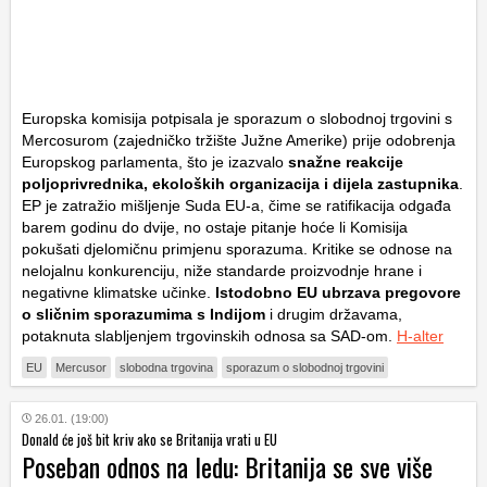
Europska komisija potpisala je sporazum o slobodnoj trgovini s
Mercosurom (zajedničko tržište Južne Amerike) prije odobrenja
Europskog parlamenta, što je izazvalo
snažne reakcije
poljoprivrednika, ekoloških organizacija i dijela zastupnika
.
EP je zatražio mišljenje Suda EU-a, čime se ratifikacija odgađa
barem godinu do dvije, no ostaje pitanje hoće li Komisija
pokušati djelomičnu primjenu sporazuma. Kritike se odnose na
nelojalnu konkurenciju, niže standarde proizvodnje hrane i
negativne klimatske učinke.
Istodobno EU ubrzava pregovore
o sličnim sporazumima s Indijom
i drugim državama,
potaknuta slabljenjem trgovinskih odnosa sa SAD-om.
H-alter
EU
Mercusor
slobodna trgovina
sporazum o slobodnoj trgovini
26.01. (19:00)
Donald će još bit kriv ako se Britanija vrati u EU
Poseban odnos na ledu: Britanija se sve više