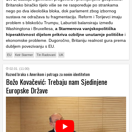
Britansko biračko tijelo više se ne raspoređuje po strankama
nego po dva ideološka bloka, dok parlament zbog izbornog
sustava ne odražava tu fragmentaciju. Reform i Torijevci imaju
problem s bliskošću Trumpu, Laburisti balansiraju između
Washingtona i Bruxellesa,
a Starmerova vanjskopolitička
hiperaktivnost dijelom prikriva ozbiljne unutarnje političke
i
ekonomske probleme. Dugoročno, Britaniju realnost gura prema
dubljem povezivanju s EU.
EU
Keir Starmer
Tin Radovani
UK
02.01. (11:00)
Razvod braka s Amerikom i potraga za novim identitetom
Božo Kovačević: Trebaju nam Sjedinjene
Europske Države