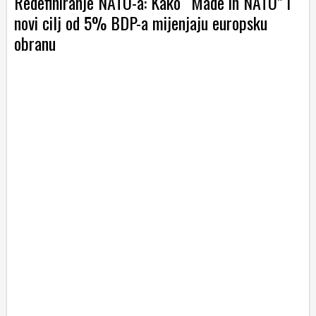
Redefiniranje NATO-a: Kako “Made in NATO” i
novi cilj od 5% BDP-a mijenjaju europsku
obranu