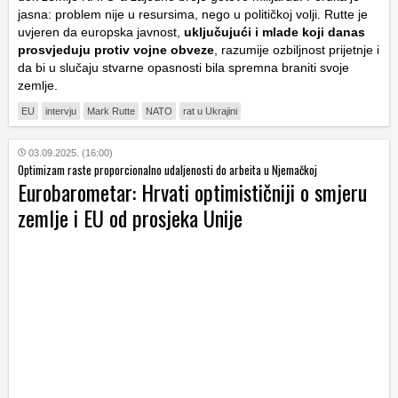
jasna: problem nije u resursima, nego u političkoj volji. Rutte je
uvjeren da europska javnost,
uključujući i mlade koji danas
prosvjeduju protiv vojne obveze
, razumije ozbiljnost prijetnje i
da bi u slučaju stvarne opasnosti bila spremna braniti svoje
zemlje.
EU
intervju
Mark Rutte
NATO
rat u Ukrajini
03.09.2025. (16:00)
Optimizam raste proporcionalno udaljenosti do arbeita u Njemačkoj
Eurobarometar: Hrvati optimističniji o smjeru
zemlje i EU od prosjeka Unije