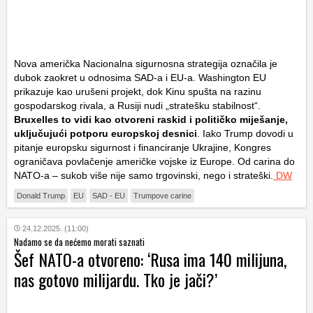
Nova američka Nacionalna sigurnosna strategija označila je
dubok zaokret u odnosima SAD-a i EU-a. Washington EU
prikazuje kao urušeni projekt, dok Kinu spušta na razinu
gospodarskog rivala, a Rusiji nudi „stratešku stabilnost“.
Bruxelles to vidi kao otvoreni raskid i političko miješanje,
uključujući potporu europskoj desnici
. Iako Trump dovodi u
pitanje europsku sigurnost i financiranje Ukrajine, Kongres
ograničava povlačenje američke vojske iz Europe. Od carina do
NATO-a – sukob više nije samo trgovinski, nego i strateški.
DW
Donald Trump
EU
SAD - EU
Trumpove carine
24.12.2025. (11:00)
Nadamo se da nećemo morati saznati
Šef NATO-a otvoreno: ‘Rusa ima 140 milijuna,
nas gotovo milijardu. Tko je jači?’