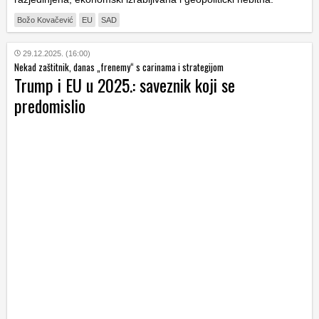
Božo Kovačević
EU
SAD
29.12.2025. (16:00)
Nekad zaštitnik, danas „frenemy“ s carinama i strategijom
Trump i EU u 2025.: saveznik koji se
predomislio