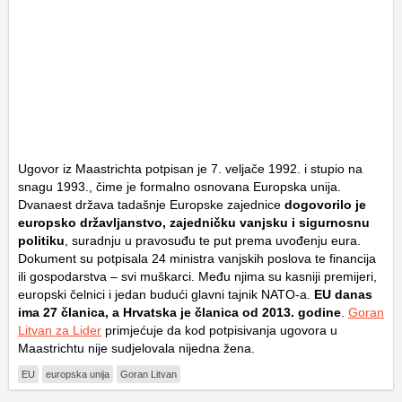
Ugovor iz Maastrichta potpisan je 7. veljače 1992. i stupio na
snagu 1993., čime je formalno osnovana Europska unija.
Dvanaest država tadašnje Europske zajednice
dogovorilo je
europsko državljanstvo, zajedničku vanjsku i sigurnosnu
politiku
, suradnju u pravosuđu te put prema uvođenju eura.
Dokument su potpisala 24 ministra vanjskih poslova te financija
ili gospodarstva – svi muškarci. Među njima su kasniji premijeri,
europski čelnici i jedan budući glavni tajnik NATO-a.
EU danas
ima 27 članica, a Hrvatska je članica od 2013. godine
.
Goran
Litvan za Lider
primjećuje da kod potpisivanja ugovora u
Maastrichtu nije sudjelovala nijedna žena.
EU
europska unija
Goran Litvan