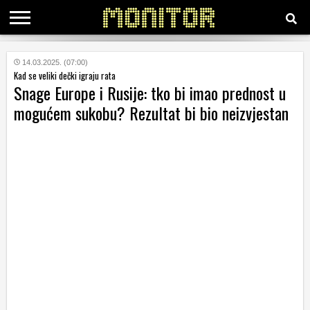
KATEGORIJE
14.03.2025. (07:00)
Kad se veliki dečki igraju rata
Snage Europe i Rusije: tko bi imao prednost u
HRVATSKI
mogućem sukobu? Rezultat bi bio neizvjestan
WEB