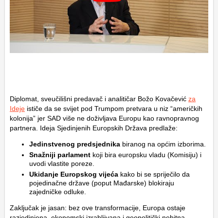
Diplomat, sveučilišni predavač i analitičar Božo Kovačević
za
Ideje
ističe da se svijet pod Trumpom pretvara u niz “američkih
kolonija” jer SAD više ne doživljava Europu kao ravnopravnog
partnera. Ideja Sjedinjenih Europskih Država predlaže:
Jedinstvenog predsjednika
biranog na općim izborima.
Snažniji parlament
koji bira europsku vladu (Komisiju) i
uvodi vlastite poreze.
Ukidanje Europskog vijeća
kako bi se spriječilo da
pojedinačne države (poput Mađarske) blokiraju
zajedničke odluke.
Zaključak je jasan: bez ove transformacije, Europa ostaje
razjedinjena, ekonomski izrabljivana i geopolitički nebitna.