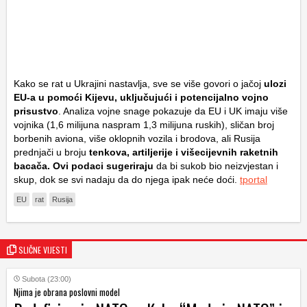
Kako se rat u Ukrajini nastavlja, sve se više govori o jačoj
ulozi
EU-a u pomoći Kijevu, uključujući i potencijalno vojno
prisustvo
. Analiza vojne snage pokazuje da EU i UK imaju više
vojnika (1,6 milijuna naspram 1,3 milijuna ruskih), sličan broj
borbenih aviona, više oklopnih vozila i brodova, ali Rusija
prednjači u broju
tenkova, artiljerije i višecijevnih raketnih
bacača. Ovi podaci sugeriraju
da bi sukob bio neizvjestan i
skup, dok se svi nadaju da do njega ipak neće doći.
tportal
EU
rat
Rusija
SLIČNE VIJESTI
Subota (23:00)
Njima je obrana poslovni model