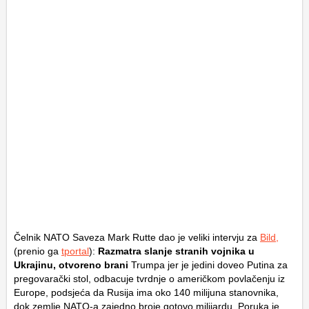
Čelnik NATO Saveza Mark Rutte dao je veliki intervju za
Bild,
(prenio ga
tportal
):
Razmatra slanje stranih vojnika u
Ukrajinu, otvoreno brani
Trumpa jer je jedini doveo Putina za
pregovarački stol, odbacuje tvrdnje o američkom povlačenju iz
Europe, podsjeća da Rusija ima oko 140 milijuna stanovnika,
dok zemlje NATO-a zajedno broje gotovo milijardu. Poruka je