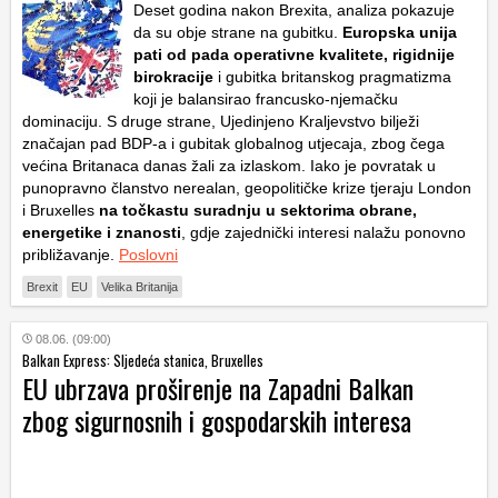
Deset godina nakon Brexita, analiza pokazuje
da su obje strane na gubitku.
Europska unija
pati od pada operativne kvalitete, rigidnije
birokracije
i gubitka britanskog pragmatizma
koji je balansirao francusko-njemačku
dominaciju. S druge strane, Ujedinjeno Kraljevstvo bilježi
značajan pad BDP-a i gubitak globalnog utjecaja, zbog čega
većina Britanaca danas žali za izlaskom. Iako je povratak u
punopravno članstvo nerealan, geopolitičke krize tjeraju London
i Bruxelles
na točkastu suradnju u sektorima obrane,
energetike i znanosti
, gdje zajednički interesi nalažu ponovno
približavanje.
Poslovni
Brexit
EU
Velika Britanija
08.06. (09:00)
Balkan Express: Sljedeća stanica, Bruxelles
EU ubrzava proširenje na Zapadni Balkan
zbog sigurnosnih i gospodarskih interesa