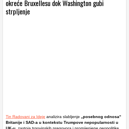
okreće Bruxellesu dok Washington gubi
strpljenje
Tin Radovani za Ideje
analizira slabljenje
„posebnog odnosa“
Britanije i SAD-a u kontekstu Trumpove nepopularnosti u
UK-u
, zastoja trgovinskih pregovora i promijenjene geopolitike.