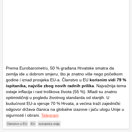
Prema Eurobarometru, 50 % građana Hrvatske smatra da
zemlja ide u dobrom smjeru, što je znatno više nego početkom
godine i iznad prosjeka EU-a. Članstvo u EU
korisnim vidi 79 %
ispitanika, najviše zbog novih radnih prilika
. Najvažnija tema
ostaje inflacija i rast troškova života (55 %). Mladi su znatno
optimističniji u pogledu životnog standarda od starijih. U
budućnost EU-a vjeruje 70 % Hrvata, a većina traži zajednički
odgovor država članica na globalne izazove i jaču ulogu Unije u
sigurnosti i obrani.
Telegram
članstvo u EU
EU
europska unija