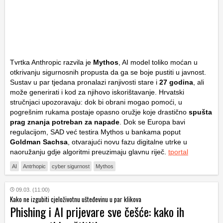
Tvrtka Anthropic razvila je
Mythos
, AI model toliko moćan u
otkrivanju sigurnosnih propusta da ga se boje pustiti u javnost.
Sustav u par tjedana pronalazi ranjivosti stare i
27 godina
, ali
može generirati i kod za njihovo iskorištavanje. Hrvatski
stručnjaci upozoravaju: dok bi obrani mogao pomoći, u
pogrešnim rukama postaje opasno oružje koje drastično
spušta
prag znanja potreban za napade
. Dok se Europa bavi
regulacijom, SAD već testira Mythos u bankama poput
Goldman Sachsa
, otvarajući novu fazu digitalne utrke u
naoružanju gdje algoritmi preuzimaju glavnu riječ.
tportal
AI
Antrhopic
cyber sigurnost
Mythos
09.03. (11:00)
Kako ne izgubiti cjeloživotnu ušteđevinu u par klikova
Phishing i AI prijevare sve češće: kako ih