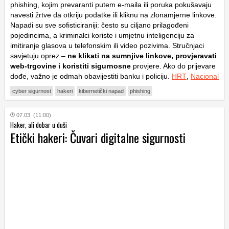
phishing, kojim prevaranti putem e-maila ili poruka pokušavaju
navesti žrtve da otkriju podatke ili kliknu na zlonamjerne linkove.
Napadi su sve sofisticiraniji: često su ciljano prilagođeni
pojedincima, a kriminalci koriste i umjetnu inteligenciju za
imitiranje glasova u telefonskim ili video pozivima. Stručnjaci
savjetuju oprez –
ne klikati na sumnjive linkove, provjeravati
web-trgovine i koristiti sigurnosne
provjere. Ako do prijevare
dođe, važno je odmah obavijestiti banku i policiju.
HRT
,
Nacional
cyber sigurnost
hakeri
kibernetički napad
phishing
07.03. (11:00)
Haker, ali dobar u duši
Etički hakeri: Čuvari digitalne sigurnosti