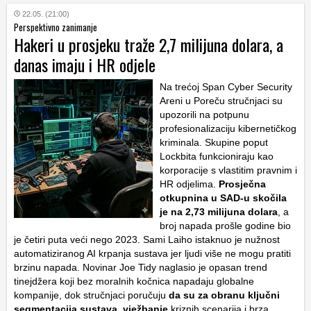
22.05. (21:00)
Perspektivno zanimanje
Hakeri u prosjeku traže 2,7 milijuna dolara, a
danas imaju i HR odjele
Na trećoj Span Cyber Security
Areni u Poreču stručnjaci su
upozorili na potpunu
profesionalizaciju kibernetičkog
kriminala. Skupine poput
Lockbita funkcioniraju kao
korporacije s vlastitim pravnim i
HR odjelima.
Prosječna
otkupnina u SAD-u skočila
je na 2,73 milijuna dolara
, a
broj napada prošle godine bio
je četiri puta veći nego 2023. Sami Laiho istaknuo je nužnost
automatiziranog AI krpanja sustava jer ljudi više ne mogu pratiti
brzinu napada. Novinar Joe Tidy naglasio je opasan trend
tinejdžera koji bez moralnih kočnica napadaju globalne
kompanije, dok stručnjaci poručuju
da su za obranu ključni
segmentacija sustava, vježbanje
kriznih scenarija i brza