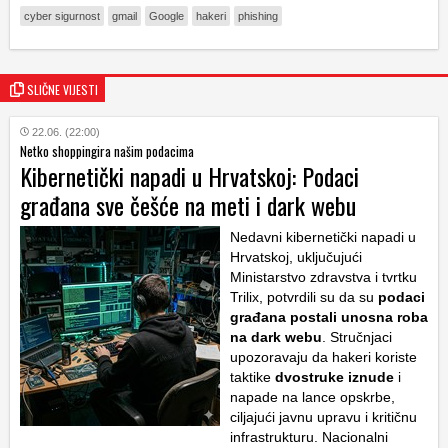
cyber sigurnost
gmail
Google
hakeri
phishing
SLIČNE VIJESTI
22.06. (22:00)
Netko shoppingira našim podacima
Kibernetički napadi u Hrvatskoj: Podaci
građana sve češće na meti i dark webu
Nedavni kibernetički napadi u
Hrvatskoj, uključujući
Ministarstvo zdravstva i tvrtku
Trilix, potvrdili su da su
podaci
građana postali unosna roba
na
dark webu
. Stručnjaci
upozoravaju da hakeri koriste
taktike
dvostruke iznude
i
napade na lance opskrbe,
ciljajući javnu upravu i kritičnu
infrastrukturu. Nacionalni