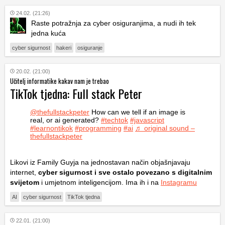
24.02. (21:26)
Raste potražnja za cyber osiguranjima, a nudi ih tek
jedna kuća
cyber sigurnost
hakeri
osiguranje
20.02. (21:00)
Učitelj informatike kakav nam je trebao
TikTok tjedna: Full stack Peter
@thefullstackpeter
How can we tell if an image is
real, or ai generated?
#techtok
#javascript
#learnontikok
#programming
#ai
♬ original sound –
thefullstackpeter
Likovi iz Family Guyja na jednostavan način objašnjavaju
internet,
cyber sigurnost i sve ostalo povezano s digitalnim
svijetom
i umjetnom inteligencijom. Ima ih i na
Instagramu
AI
cyber sigurnost
TikTok tjedna
22.01. (21:00)