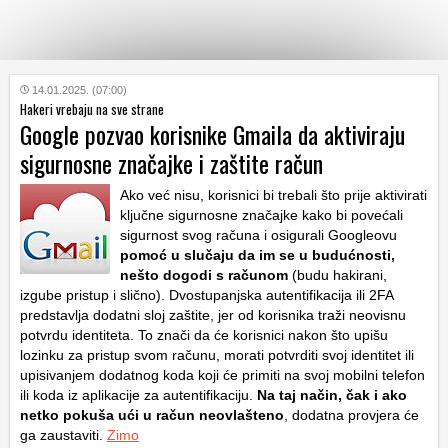
KATEGORIJE
14.01.2025. (07:00)
Hakeri vrebaju na sve strane
Google pozvao korisnike Gmaila da aktiviraju
HRVATSKI
sigurnosne značajke i zaštite račun
WEB
Ako već nisu, korisnici bi trebali što prije aktivirati
ključne sigurnosne značajke kako bi povećali
sigurnost svog računa i osigurali Googleovu
pomoć u slučaju da im se u budućnosti,
nešto dogodi s računom
(budu hakirani,
izgube pristup i slično). Dvostupanjska autentifikacija ili 2FA
predstavlja dodatni sloj zaštite, jer od korisnika traži neovisnu
potvrdu identiteta. To znači da će korisnici nakon što upišu
lozinku za pristup svom računu, morati potvrditi svoj identitet ili
upisivanjem dodatnog koda koji će primiti na svoj mobilni telefon
ili koda iz aplikacije za autentifikaciju.
Na taj način, čak i ako
netko pokuša ući u račun neovlašteno
, dodatna provjera će
ga zaustaviti.
Zimo