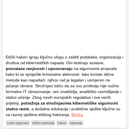
Etički hakeri igraju ključnu ulogu u zaštiti podataka, organizacija i
društva od kibernetičkih napada. Oni testiraju sustave,
pronalaze ranjivosti i upozoravaju
na sigurnosne propuste
kako bi se spriječile kriminalne aktivnosti. Iako koriste slične
metode kao napadači, njihov rad je legalan i usmjeren na
jačanje obrane. Stručnjaci ističu da za ovu profesiju nije nužno
formalno IT obrazovanje, već znatiželja, analitičko razmišljanje i
stalno učenje. Zbog novih europskih regulativa i sve većih
prijetnji,
potražnja za stručnjacima kibernetičke sigurnosti
stalno raste
, a dodatne edukacije i praktične vježbe ključne su
za razvoj vještina etičkog hakiranja.
Mreža
cyber sigurnost
etičko hakiranje
hakeri
hakiranje