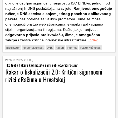
otkrio je ozbiljnu sigurnosnu ranjivost u ISC BIND-u, jednom od
najraširenijih DNS poslužitelja na svijetu.
Ranjivost omogućuje
rušenje DNS servisa slanjem jednog posebno oblikovanog
paketa
, bez potrebe za velikim prometom. Time se može
onemogućiti pristup web stranicama, e-mailu i aplikacijama
cijelim organizacijama ili regijama. Košturjak je ranjivost
o
dgovorno prijavio proizvođaču, čime je omogućena
zakrpa
i zaštita kritične internetske infrastrukture.
Index
bijeli hakeri
cyber sigurnost
DNS
hakeri
Internet
Vlatko Košturjak
26.11.2025. (11:00)
Tko treba hakere kad možete sami sebi otvoriti račun?
Rakar o fiskalizaciji 2.0: Kritični sigurnosni
rizici eRačuna u Hrvatskoj