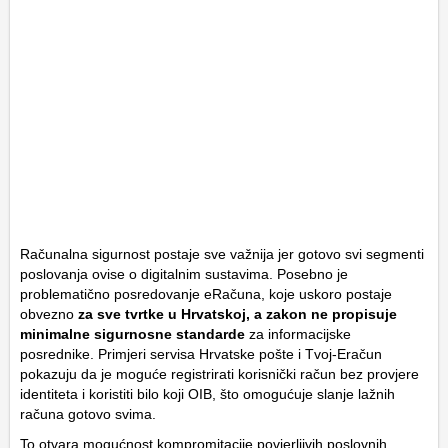
Računalna sigurnost postaje sve važnija jer gotovo svi segmenti
poslovanja ovise o digitalnim sustavima. Posebno je
problematično posredovanje eRačuna, koje uskoro postaje
obvezno
za sve tvrtke u Hrvatskoj, a zakon ne propisuje
minimalne sigurnosne standarde
za informacijske
posrednike. Primjeri servisa Hrvatske pošte i Tvoj-Eračun
pokazuju da je moguće registrirati korisnički račun bez provjere
identiteta i koristiti bilo koji OIB, što omogućuje slanje lažnih
računa gotovo svima.
To otvara mogućnost kompromitacije povjerljivih poslovnih