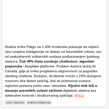
Analiza tvrtke Paligo na 1.406 incidenata pokazuje da najveći
rizici umjetne inteligencije ne dolaze od futurističkih robota, već
od svakodnevnih softverskih sustava podbacivanjem ljudskog
nadzora.
Čak 49% šteta uzrokuju chatbotovi, algoritmi
preporuka
i deepfake platforme. Problem ilustrira slučaj
Air
Canada
, gdje je tvrtka proglašena odgovornom za pogreške
vlastitog chatbota. Dodatno, društvene mreže u 19% slučajeva
masovno šire štetan sadržaj, dok se pristranost sustava
najčešće prelama preko rase i etniciteta.
Ključni rizik leži u
davanju prevelikih ovlasti običnim
digitalnim alatima bez
adekvatne kontrole i strukturiranog sadržaja.
Mreža
cyber sigurnost
umjetna inteligencija