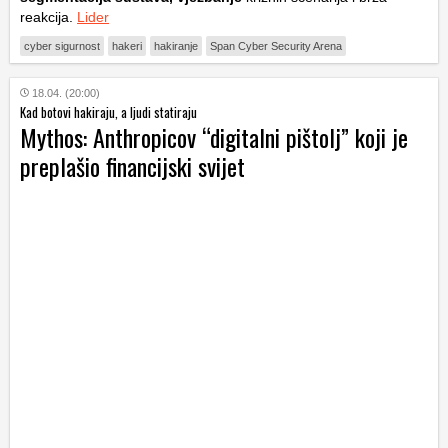
reakcija.
Lider
cyber sigurnost
hakeri
hakiranje
Span Cyber Security Arena
18.04. (20:00)
Kad botovi hakiraju, a ljudi statiraju
Mythos: Anthropicov “digitalni pištolj” koji je
preplašio financijski svijet