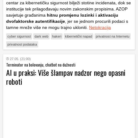
centar za kibernetičku sigurnost bilježi stotine incidenata, dok se
institucije tek prilagođavaju novim zakonskim propisima. AZOP
savjetuje građanima
hitnu promjenu lozinki
i aktivaciju
dvofaktorske autentifikacije
, jer se jednom procurili podaci s
tamne mreže više ne mogu trajno ukloniti.
Netokracija
cyber sigurnost
dark web
hakeri
kibernetički napad
privatnost na Internetu
privatnost podataka
27.05. (21:00)
Terminator na bolovanju, chatbot na dužnosti
AI u praksi: Više šlampav nadzor nego opasni
roboti