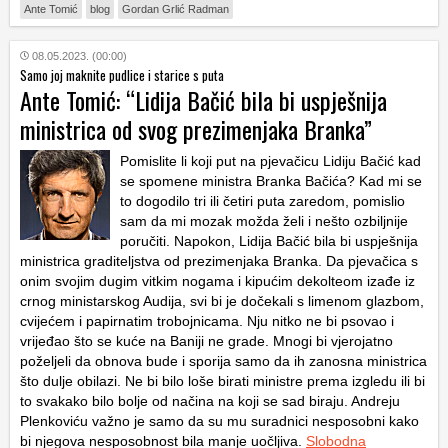
Ante Tomić
blog
Gordan Grlić Radman
08.05.2023. (00:00)
Samo joj maknite pudlice i starice s puta
Ante Tomić: “Lidija Bačić bila bi uspješnija
ministrica od svog prezimenjaka Branka”
Pomislite li koji put na pjevačicu Lidiju Bačić kad
se spomene ministra Branka Bačića? Kad mi se
to dogodilo tri ili četiri puta zaredom, pomislio
sam da mi mozak možda želi i nešto ozbiljnije
poručiti. Napokon, Lidija Bačić bila bi uspješnija
ministrica graditeljstva od prezimenjaka Branka. Da pjevačica s
onim svojim dugim vitkim nogama i kipućim dekolteom izađe iz
crnog ministarskog Audija, svi bi je dočekali s limenom glazbom,
cvijećem i papirnatim trobojnicama. Nju nitko ne bi psovao i
vrijeđao što se kuće na Baniji ne grade. Mnogi bi vjerojatno
poželjeli da obnova bude i sporija samo da ih zanosna ministrica
što dulje obilazi. Ne bi bilo loše birati ministre prema izgledu ili bi
to svakako bilo bolje od načina na koji se sad biraju. Andreju
Plenkoviću važno je samo da su mu suradnici nesposobni kako
bi njegova nesposobnost bila manje uočljiva.
Slobodna