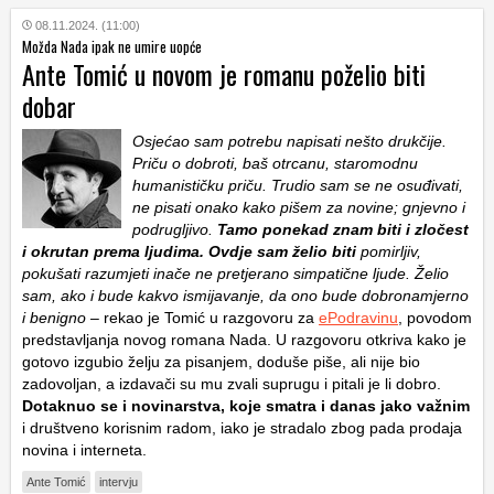
08.11.2024. (11:00)
Možda Nada ipak ne umire uopće
Ante Tomić u novom je romanu poželio biti
dobar
Osjećao sam potrebu napisati nešto drukčije.
Priču o dobroti, baš otrcanu, staromodnu
humanističku priču. Trudio sam se ne osuđivati,
ne pisati onako kako pišem za novine; gnjevno i
podrugljivo.
Tamo ponekad znam biti i zločest
i okrutan prema ljudima. Ovdje sam želio biti
pomirljiv,
pokušati razumjeti inače ne pretjerano simpatične ljude. Želio
sam, ako i bude kakvo ismijavanje, da ono bude dobronamjerno
i benigno
– rekao je Tomić u razgovoru za
ePodravinu
, povodom
predstavljanja novog romana Nada. U razgovoru otkriva kako je
gotovo izgubio želju za pisanjem, doduše piše, ali nije bio
zadovoljan, a izdavači su mu zvali suprugu i pitali je li dobro.
Dotaknuo se i novinarstva, koje smatra i danas jako važnim
i društveno korisnim radom, iako je stradalo zbog pada prodaja
novina i interneta.
Ante Tomić
intervju