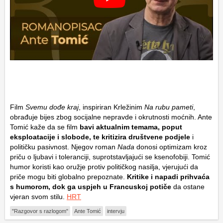
Film
Svemu dođe kraj
, inspiriran Krležinim
Na rubu pameti
,
obrađuje bijes zbog socijalne nepravde i okrutnosti moćnih. Ante
Tomić kaže da se film
bavi aktualnim temama, poput
eksploatacije i slobode, te kritizira društvene podjele
i
političku pasivnost. Njegov roman
Nada
donosi optimizam kroz
priču o ljubavi i toleranciji, suprotstavljajući se ksenofobiji. Tomić
humor koristi kao oružje protiv političkog nasilja, vjerujući da
priče mogu biti globalno prepoznate.
Kritike i napadi prihvaća
s humorom, dok ga uspjeh u Francuskoj potiče
da ostane
vjeran svom stilu.
HRT
"Razgovor s razlogom"
Ante Tomić
intervju