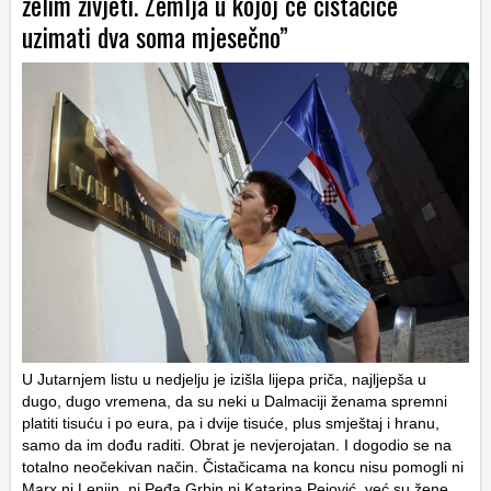
želim živjeti. Zemlja u kojoj će čistačice
uzimati dva soma mjesečno”
U Jutarnjem listu u nedjelju je izišla lijepa priča, najljepša u
dugo, dugo vremena, da su neki u Dalmaciji ženama spremni
platiti tisuću i po eura, pa i dvije tisuće, plus smještaj i hranu,
samo da im dođu raditi. Obrat je nevjerojatan. I dogodio se na
totalno neočekivan način. Čistačicama na koncu nisu pomogli ni
Marx ni Lenjin, ni Peđa Grbin ni Katarina Pejović, već su žene