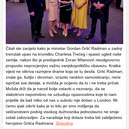
Čitali ste zacijelo kako je ministar Gordan Grlić Radman u zadnji
trenutak upao na krunidbu Charlesa Trećeg i spasio ugled naše
zemlje, nakon što je predsjednik Zoran Milanović neodgovorno
propustio neprocjenjivo važnu vanjskopolitičku obavezu. Kratka
vijest ne otkriva razmjere drame koja se tu desila. Grlić Radman,
znate ga, šutljiv i skroman, izrazito nesklon samoisticanju, neće
ispričati sve detalje, a možda je ocijenio da to i ne treba pričati.
Možda drži da je narod bolje ostaviti u neznanju, da se
slabokrvni nepotrebno ne uzbuđuju opasnostima koje bi nam
prijetile da baš nitko od nas u subotu nije došao u London. Mi
ćemo ipak otkriti kako je to bilo jer smo mišljenja da
veličanstveni podvig visokog dužnosnika jednostavno ne smije
ostati zaboravljen. Za naraštaje koji dolaze treba biti zabilježeno
herojstvo Grlića Radmana.
Slobodna