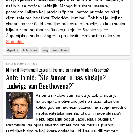
mogao jednako beskorisno vještačiti “Agrokor” za tri milijuna, a
našlo bi se možda i jeftinijih. Mnogo bi zubara, mesara,
postolara i piljara koji prodaju špinat i batate pristalo po nižoj
cijeni zakurac istraživati Todorićev kriminal. Čak bih i ja, koji ne
vladam sa sve četiri temeljne računske operacije, za koju stotinu
hiljada znao napisati vještačenje koje će Sudsko vijeće
Županijskog suda u Zagrebu proglasiti nezakonitim dokazom.
Slobodna
Agrokor
Ante Tomić
blog
Ismet Kamal
26.03.2023. (21:00)
Bi li se ti likovi usudili zatvoriti dvoranu za nastup Mladena Grdovića?
Ante Tomić: “Šta šumari u nas slušaju?
Ludwiga van Beethovena?”
A nema nikakve sumnje da je zabranjivanje
narodnjaka motivirano jedino nacionalizmom,
koliko god se nadležni pozivali na svoja navodno
visoka estetska mjerila. Šta oni inače slušaju?
Neku pizdariju poput Jacquesa Houdeka?
Razmislite, da njima stvarno smeta očajna muzika pijanih i
razdrljenih tipova koji kvare omladinu, bi li se usudili zatvoriti