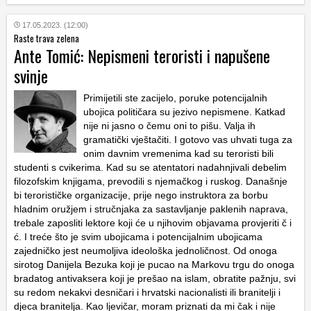
17.05.2023. (12:00)
Raste trava zelena
Ante Tomić: Nepismeni teroristi i napušene
svinje
Primijetili ste zacijelo, poruke potencijalnih
ubojica političara su jezivo nepismene. Katkad
nije ni jasno o čemu oni to pišu. Valja ih
gramatički vještačiti. I gotovo vas uhvati tuga za
onim davnim vremenima kad su teroristi bili
studenti s cvikerima. Kad su se atentatori nadahnjivali debelim
filozofskim knjigama, prevodili s njemačkog i ruskog. Današnje
bi terorističke organizacije, prije nego instruktora za borbu
hladnim oružjem i stručnjaka za sastavljanje paklenih naprava,
trebale zaposliti lektore koji će u njihovim objavama provjeriti č i
ć. I treće što je svim ubojicama i potencijalnim ubojicama
zajedničko jest neumoljiva ideološka jednoličnost. Od onoga
sirotog Danijela Bezuka koji je pucao na Markovu trgu do onoga
bradatog antivaksera koji je prešao na islam, obratite pažnju, svi
su redom nekakvi desničari i hrvatski nacionalisti ili branitelji i
djeca branitelja. Kao ljevičar, moram priznati da mi čak i nije