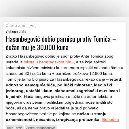
KATEGORIJE
10.03.2018. (07:45)
Zlatkovo zlato
Hasanbegović dobio parnicu protiv Tomića –
HRVATSKI
dužan mu je 30.000 kuna
WEB
Zlatko Hasanbegović dobio je spor protiv Ante Tomića zbog
uvreda iz
teksta u beogradskom Ninu
, a za koje splitski
kolumnista bivšem ministru kulture mora isplatiti naknadu štete u
iznosu od 30 tisuća kuna + parnične troškove 12.800 kuna.
Tomić je tamo bio pisao za Hasanbegovića rekao da je –
retard,
odnosno nemoguće biće, politički minotaur, ideološki
jednorog, ustaški klaun, slaboumni zagrebački musliman i
bijednik
. Hasanbegović je isticao u tužbi da autor teksta o
njegovim društvenim i političkim pogledima može misliti što
hoće, ali ga nema pravo vrijeđati te je sud prihvatio
Hasanbegovićeve tvrdnje po kojima se
našao u stanju
uznemirenosti, nesanice, izrugivanja prolaznika
.
Slobodna
Ante Tomić
Zlatko Hasanbegović