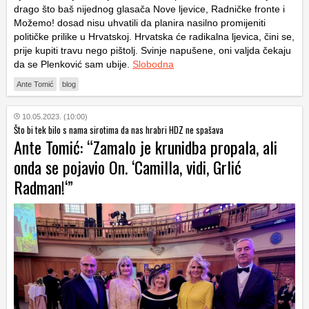
drago što baš nijednog glasača Nove ljevice, Radničke fronte i
Možemo! dosad nisu uhvatili da planira nasilno promijeniti
političke prilike u Hrvatskoj. Hrvatska će radikalna ljevica, čini se,
prije kupiti travu nego pištolj. Svinje napušene, oni valjda čekaju
da se Plenković sam ubije.
Slobodna
Ante Tomić
blog
10.05.2023. (10:00)
Što bi tek bilo s nama sirotima da nas hrabri HDZ ne spašava
Ante Tomić: “Zamalo je krunidba propala, ali
onda se pojavio On. ‘Camilla, vidi, Grlić
Radman!‘”