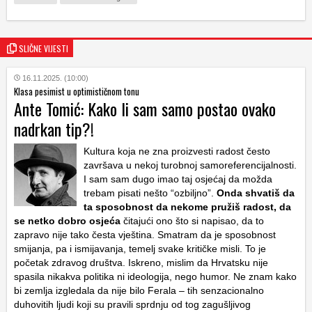
SLIČNE VIJESTI
16.11.2025. (10:00)
Klasa pesimist u optimističnom tonu
Ante Tomić: Kako li sam samo postao ovako
nadrkan tip?!
Kultura koja ne zna proizvesti radost često
završava u nekoj turobnoj samoreferencijalnosti.
I sam sam dugo imao taj osjećaj da možda
trebam pisati nešto “ozbiljno”.
Onda shvatiš da
ta sposobnost da nekome pružiš radost, da
se netko dobro osjeća
čitajući ono što si napisao, da to
zapravo nije tako česta vještina. Smatram da je sposobnost
smijanja, pa i ismijavanja, temelj svake kritičke misli. To je
početak zdravog društva. Iskreno, mislim da Hrvatsku nije
spasila nikakva politika ni ideologija, nego humor. Ne znam kako
bi zemlja izgledala da nije bilo Ferala – tih senzacionalno
duhovitih ljudi koji su pravili sprdnju od tog zagušljivog