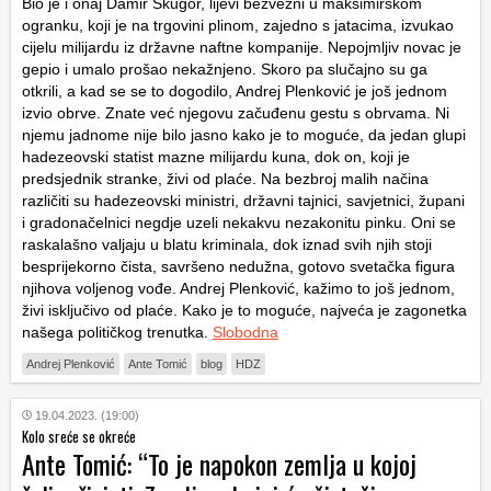
Bio je i onaj Damir Škugor, lijevi bezvezni u maksimirskom
ogranku, koji je na trgovini plinom, zajedno s jatacima, izvukao
cijelu milijardu iz državne naftne kompanije. Nepojmljiv novac je
gepio i umalo prošao nekažnjeno. Skoro pa slučajno su ga
otkrili, a kad se se to dogodilo, Andrej Plenković je još jednom
izvio obrve. Znate već njegovu začuđenu gestu s obrvama. Ni
njemu jadnome nije bilo jasno kako je to moguće, da jedan glupi
hadezeovski statist mazne milijardu kuna, dok on, koji je
predsjednik stranke, živi od plaće. Na bezbroj malih načina
različiti su hadezeovski ministri, državni tajnici, savjetnici, župani
i gradonačelnici negdje uzeli nekakvu nezakonitu pinku. Oni se
raskalašno valjaju u blatu kriminala, dok iznad svih njih stoji
besprijekorno čista, savršeno nedužna, gotovo svetačka figura
njihova voljenog vođe. Andrej Plenković, kažimo to još jednom,
živi isključivo od plaće. Kako je to moguće, najveća je zagonetka
našega političkog trenutka.
Slobodna
Andrej Plenković
Ante Tomić
blog
HDZ
19.04.2023. (19:00)
Kolo sreće se okreće
Ante Tomić: “To je napokon zemlja u kojoj