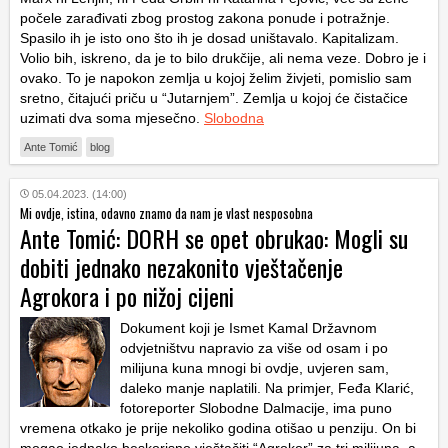
počele zarađivati zbog prostog zakona ponude i potražnje.
Spasilo ih je isto ono što ih je dosad uništavalo. Kapitalizam.
Volio bih, iskreno, da je to bilo drukčije, ali nema veze. Dobro je i
ovako. To je napokon zemlja u kojoj želim živjeti, pomislio sam
sretno, čitajući priču u “Jutarnjem”. Zemlja u kojoj će čistačice
uzimati dva soma mjesečno.
Slobodna
Ante Tomić
blog
05.04.2023. (14:00)
Mi ovdje, istina, odavno znamo da nam je vlast nesposobna
Ante Tomić: DORH se opet obrukao: Mogli su
dobiti jednako nezakonito vještačenje
Agrokora i po nižoj cijeni
Dokument koji je Ismet Kamal Državnom
odvjetništvu napravio za više od osam i po
milijuna kuna mnogi bi ovdje, uvjeren sam,
daleko manje naplatili. Na primjer, Feđa Klarić,
fotoreporter Slobodne Dalmacije, ima puno
vremena otkako je prije nekoliko godina otišao u penziju. On bi