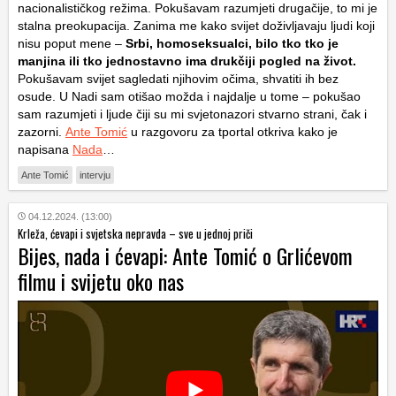
nacionalističkog režima. Pokušavam razumjeti drugačije, to mi je
stalna preokupacija. Zanima me kako svijet doživljavaju ljudi koji
nisu poput mene –
Srbi, homoseksualci, bilo tko tko je
manjina ili tko jednostavno ima drukčiji pogled na život.
Pokušavam svijet sagledati njihovim očima, shvatiti ih bez
osude. U Nadi sam otišao možda i najdalje u tome – pokušao
sam razumjeti i ljude čiji su mi svjetonazori stvarno strani, čak i
zazorni.
Ante Tomić
u razgovoru za tportal otkriva kako je
napisana
Nada
…
Ante Tomić
intervju
04.12.2024. (13:00)
Krleža, ćevapi i svjetska nepravda – sve u jednoj priči
Bijes, nada i ćevapi: Ante Tomić o Grlićevom
filmu i svijetu oko nas