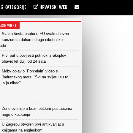
KATEGORIJE
HRVATSKI WEB
LASH VIJESTI
Svaka šesta osoba u EU svakodnevno
konzumira duhan i druge nikotinske
vode
Prvi put u povijesti putnički zrakoplov
obavio let dulji od 24 sata
Moby objavio “Porcelain” video s
Jadranskog mora: “Svi na svijetu su to
i, a ja nikad”
Žene ovisnije o kozmetičkim postupcima
nego o kockanju
U Zagrebu otvoren prvi antikvarijat s
knjigama na engleskom