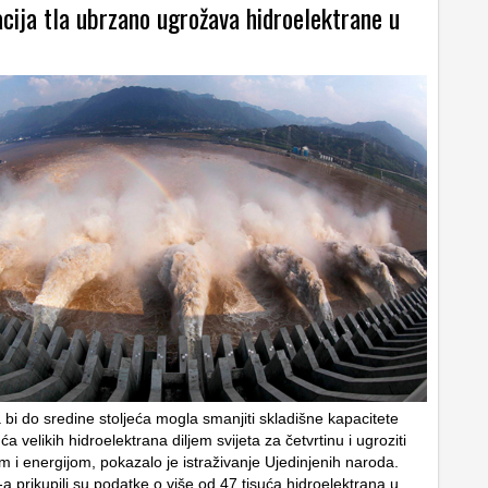
cija tla ubrzano ugrožava hidroelektrane u
 bi do sredine stoljeća mogla smanjiti skladišne kapacitete
ća velikih hidroelektrana diljem svijeta za četvrtinu i ugroziti
 i energijom, pokazalo je istraživanje Ujedinjenih naroda.
a prikupili su podatke o više od 47 tisuća hidroelektrana u