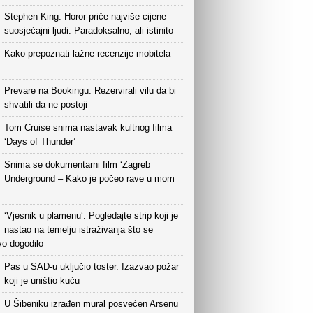
Stephen King: Horor-priče najviše cijene
suosjećajni ljudi. Paradoksalno, ali istinito
Kako prepoznati lažne recenzije mobitela
Prevare na Bookingu: Rezervirali vilu da bi
shvatili da ne postoji
Tom Cruise snima nastavak kultnog filma
‘Days of Thunder’
Snima se dokumentarni film ‘Zagreb
Underground – Kako je počeo rave u mom
‘Vjesnik u plamenu‘. Pogledajte strip koji je
nastao na temelju istraživanja što se
vo dogodilo
Pas u SAD-u uključio toster. Izazvao požar
koji je uništio kuću
U Šibeniku izrađen mural posvećen Arsenu