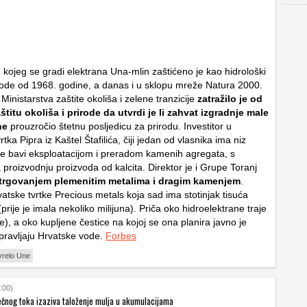
 kojeg se gradi elektrana Una-mlin zaštićeno je kao hidrološki
ode od 1968. godine, a danas i u sklopu mreže Natura 2000.
 Ministarstva zaštite okoliša i zelene tranzicije
zatražilo je od
titu okoliša i prirode da utvrdi je li zahvat izgradnje male
ne
prouzročio štetnu posljedicu za prirodu. Investitor u
rtka Pipra iz Kaštel Štafilića, čiji jedan od vlasnika ima niz
 se bavi eksploatacijom i preradom kamenih agregata, s
proizvodnju proizvoda od kalcita. Direktor je i Grupe Toranj
 trgovanjem plemenitim metalima i dragim kamenjem
.
rvatske tvrtke Precious metals koja sad ima stotinjak tisuća
prije je imala nekoliko milijuna). Priča oko hidroelektrane traje
je), a oko kupljene čestice na kojoj se ona planira javno je
pravljaju Hrvatske vode.
Forbes
vrelo Une
:00)
ečnog toka izaziva taloženje mulja u akumulacijama