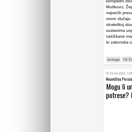
kompletni oto
Muškovci, Žeg
najvećih prev
ovom slučaju 
strateškoj stu
sustavima uop
načičkane ma
to zakonska o
ekologija
HE Že
24.04.2022. (19
Neuništiva Peruć
Mogu li u
potrese? 