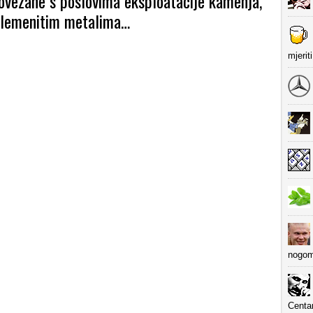
povezane s poslovima eksploatacije kamenja,
plemenitim metalima…
mjerit
nogom
Centa