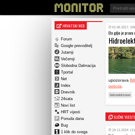
Search
for:
HRVATSKI WEB
02.06.2017. (09
Eto gdje je prava
Hidroelek
Forum
Google prevoditelj
Jutarnji
Večernji
Slobodna Dalmacija
Tportal
Net
upozorava
Bi
Index
peticija
.
Dnevnik
hidroelektrane
24sata
Novi list
HRT vijesti
SLIČNE VIJESTI
Ponuda dana
Bug
18.11.2024. (11
1 klik do svega