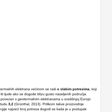
termalnih elektrana većinom se radi
o slabim potresima
, koji
ti ljude ako se dogode blizu gusto naseljenih područja.
s povezan s geotermalnim elektranama u središnjoj Europi
itudu
3,2
(Grünthal, 2013). Prilikom takve proizvodnje
ergije najveći broj potresa dogodi se kada je u postupak