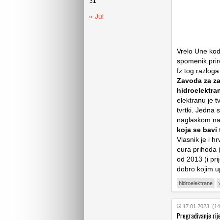
31
« Jul
Vrelo Une kod
spomenik prir
Iz tog razloga
Zavoda za zaš
hidroelektra
elektranu je tv
tvrtki. Jedna
naglaskom na 
koja se bavi
Vlasnik je i h
eura prihoda (
od 2013 (i pri
dobro kojim u
hidroelektrane
17.01.2023. (14
Pregrađivanje rij