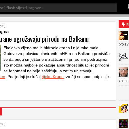
F
:03)
 ugroza
trane ugrožavaju prirodu na Balkanu
proiz
Ekološka cijena malih hidroelektrana i nije tako mala.
Gotovo za polovicu planiranih mHE-a na Balkanu predviđa
se da budu smještene u zaštićenim prirodnim područjima,
što možda najbolje pokazuje apsurdnost situacije: prirodni
se fenomeni najprije zaštićuju, a zatim uništavaju,
lten
. Posljednji je slučaj
rijeke Krupe
, za čiji se spas potpisuje
snimil
:00)