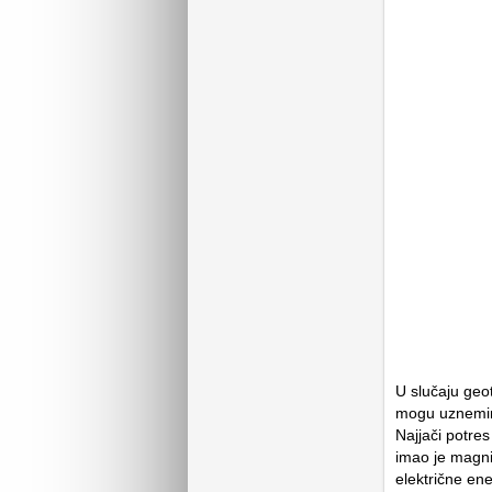
U slučaju geo
mogu uznemiri
Najjači potre
imao je magn
električne en