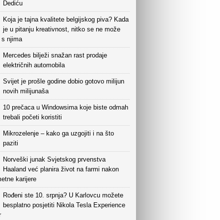
Dediću
Koja je tajna kvalitete belgijskog piva? Kada
je u pitanju kreativnost, nitko se ne može
i s njima
Mercedes bilježi snažan rast prodaje
električnih automobila
Svijet je prošle godine dobio gotovo milijun
novih milijunaša
10 prečaca u Windowsima koje biste odmah
trebali početi koristiti
Mikrozelenje – kako ga uzgojiti i na što
paziti
Norveški junak Svjetskog prvenstva
Haaland već planira život na farmi nakon
etne karijere
Rođeni ste 10. srpnja? U Karlovcu možete
besplatno posjetiti Nikola Tesla Experience
r