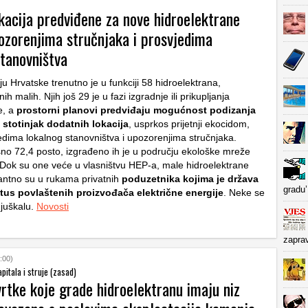
kacija predviđene za nove hidroelektrane
ozorenjima stručnjaka i prosvjedima
stanovništva
iju Hrvatske trenutno je u funkciji 58 hidroelektrana,
h malih. Njih još 29 je u fazi izgradnje ili prikupljanja
e, a
prostorni planovi predviđaju mogućnost podizanja
 stotinjak dodatnih lokacija
, usprkos prijetnji ekocidom,
edima lokalnog stanovništva i upozorenjima stručnjaka.
no 72,4 posto, izgrađeno ih je u području ekološke mreže
Dok su one veće u vlasništvu HEP-a, male hidroelektrane
ntno su u rukama privatnih
poduzetnika kojima je država
gradu’
tatus povlaštenih proizvođača električne energije
. Neke se
Njuškalu.
Novosti
zapra
:00)
pitala i struje (zasad)
vrtke koje grade hidroelektranu imaju niz