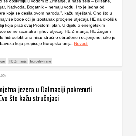
ci se opskrbljuju vodom iz Zrmanje, a naša sela – Bilišane,
ar, Nadvoda, Bogatnik – nemaju vodu. I to je jedna od
ara koja se desila ovom narodu.”, kažu mještani. Ono što u
najviše bode oči je izostanak procjene utjecaja HE na okoliš u
diji koja prati ovaj Prostorni plan. U dijelu o energetskim
će se ne razmatra njihov utjecaj. HE Zrmanja, HE Žegar i
le hidroelektrane
nisu
stručno obrađene i ocijenjene, iako je
baveza koju propisuje Europska unija.
Novosti
gar
HE Zrmanja
hidroelektrane
:00)
a
mjetna jezera u Dalmaciji pokrenuti
Evo što kažu stručnjaci