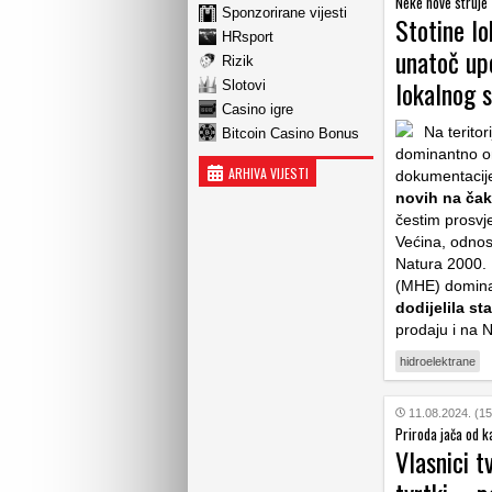
Neke nove struje
Sponzorirane vijesti
Stotine lo
HRsport
unatoč up
Rizik
lokalnog 
Slotovi
Casino igre
Na teritor
Bitcoin Casino Bonus
dominantno oni
ARHIVA VIJESTI
dokumentacij
novih na čak
čestim prosvj
Većina, odnos
Natura 2000. 
(MHE) domina
dodijelila s
prodaju i na 
hidroelektrane
11.08.2024. (15
Priroda jača od ka
Vlasnici t