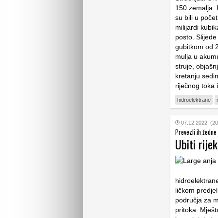
150 zemalja. U
su bili u poče
milijardi kubi
posto. Slijede
gubitkom od 2
mulja u akumul
struje, objaš
kretanju sedi
riječnog toka 
hidroelektrane
07.12.2022. (20
Prevezli ih žedne
Ubiti rije
hidroelektran
ličkom predje
područja za ma
pritoka. Mješt