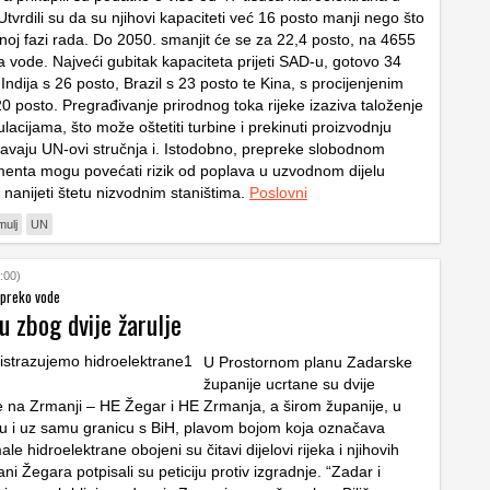
tvrdili su da su njihovi kapaciteti već 16 posto manji nego što
tnoj fazi rada. Do 2050. smanjit će se za 22,4 posto, na 4655
ka vode. Najveći gubitak kapaciteta prijeti SAD-u, gotovo 34
 Indija s 26 posto, Brazil s 23 posto te Kina, s procijenjenim
0 posto. Pregrađivanje prirodnog toka rijeke izaziva taloženje
acijama, što može oštetiti turbine i prekinuti proizvodnju
njavaju UN-ovi stručnja i. Istodobno, prepreke slobodnom
menta mogu povećati rizik od poplava u uzvodnom dijelu
i nanijeti štetu nizvodnim staništima.
Poslovni
mulj
UN
:00)
 preko vode
ku zbog dvije žarulje
U Prostornom planu Zadarske
županije ucrtane su dvije
e na Zrmanji – HE Žegar i HE Zrmanja, a širom županije, u
lu i uz samu granicu s BiH, plavom bojom koja označava
le hidroelektrane obojeni su čitavi dijelovi rijeka i njihovih
ani Žegara potpisali su peticiju protiv izgradnje. “Zadar i