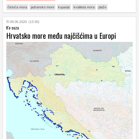
čistoća mora
jadransko more
kupanje
kvaliteta mora
plaže
09.06.2020. (13:30)
K'o suza
Hrvatsko more među najčišćima u Europi