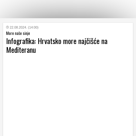
KATEGORIJE
22.08.2024. (14:00)
More naše sinje
Infografika: Hrvatsko more najčišće na
HRVATSKI
Mediteranu
WEB