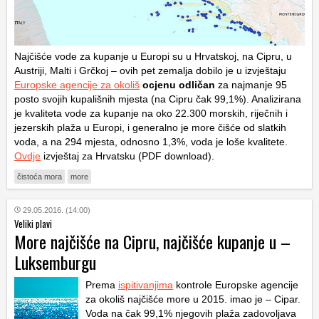
Najčišće vode za kupanje u Europi su u Hrvatskoj, na Cipru, u
Austriji, Malti i Grčkoj – ovih pet zemalja dobilo je u izvještaju
Europske agencije za okoliš
ocjenu
odličan
za najmanje 95
posto svojih kupališnih mjesta (na Cipru čak 99,1%). Analizirana
je kvaliteta vode za kupanje na oko 22.300 morskih, riječnih i
jezerskih plaža u Europi, i generalno je more čišće od slatkih
voda, a na 294 mjesta, odnosno 1,3%, voda je loše kvalitete.
Ovdje
izvještaj za Hrvatsku (PDF download).
čistoća mora
more
29.05.2016. (14:00)
Veliki plavi
More najčišće na Cipru, najčišće kupanje u –
Luksemburgu
Prema
ispitivanjima
kontrole Europske agencije
za okoliš najčišće more u 2015. imao je – Cipar.
Voda na čak 99,1% njegovih plaža zadovoljava