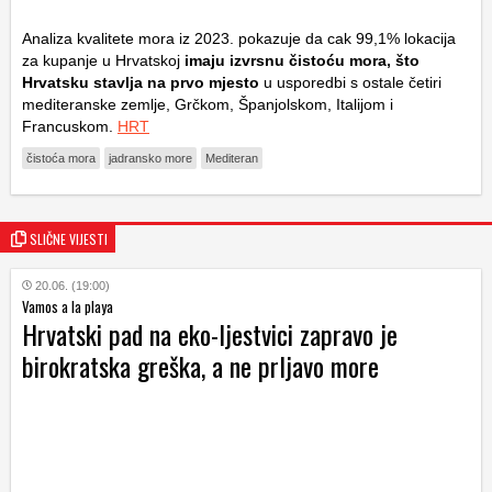
Analiza kvalitete mora iz 2023. pokazuje da cak 99,1% lokacija
za kupanje u Hrvatskoj
imaju izvrsnu čistoću mora, što
Hrvatsku stavlja na prvo mjesto
u usporedbi s ostale četiri
mediteranske zemlje, Grčkom, Španjolskom, Italijom i
Francuskom.
HRT
čistoća mora
jadransko more
Mediteran
SLIČNE VIJESTI
20.06. (19:00)
Vamos a la playa
Hrvatski pad na eko-ljestvici zapravo je
birokratska greška, a ne prljavo more