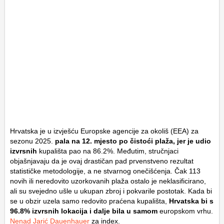
Hrvatska je u izvješću Europske agencije za okoliš (EEA) za
sezonu 2025.
pala na 12. mjesto po čistoći plaža, jer je udio
izvrsnih
kupališta pao na 86.2%. Međutim, stručnjaci
objašnjavaju da je ovaj drastičan pad prvenstveno rezultat
statističke metodologije, a ne stvarnog onečišćenja. Čak 113
novih ili neredovito uzorkovanih plaža ostalo je neklasificirano,
ali su svejedno ušle u ukupan zbroj i pokvarile postotak. Kada bi
se u obzir uzela samo redovito praćena kupališta,
Hrvatska bi s
96.8% izvrsnih lokacija i dalje bila u samom
europskom vrhu.
Nenad Jarić Dauenhauer
za index.