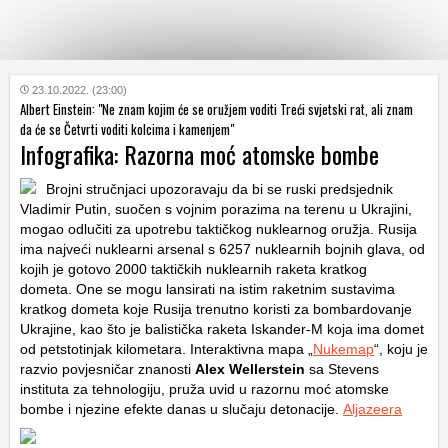
KATEGORIJE
23.10.2022. (23:00)
Albert Einstein: "Ne znam kojim će se oružjem voditi Treći svjetski rat, ali znam
da će se Četvrti voditi kolcima i kamenjem"
Infografika: Razorna moć atomske bombe
HRVATSKI
WEB
Brojni stručnjaci upozoravaju da bi se ruski predsjednik
Vladimir Putin, suočen s vojnim porazima na terenu u Ukrajini,
mogao odlučiti za upotrebu taktičkog nuklearnog oružja. Rusija
ima najveći nuklearni arsenal s 6257 nuklearnih bojnih glava, od
kojih je gotovo 2000 taktičkih nuklearnih raketa kratkog
dometa. One se mogu lansirati na istim raketnim sustavima
kratkog dometa koje Rusija trenutno koristi za bombardovanje
Ukrajine, kao što je balistička raketa Iskander-M koja ima domet
od petstotinjak kilometara. Interaktivna mapa „
Nukemap
“, koju je
razvio povjesničar znanosti
Alex Wellerstein
sa Stevens
instituta za tehnologiju, pruža uvid u razornu moć atomske
bombe i njezine efekte danas u slučaju detonacije.
Aljazeera