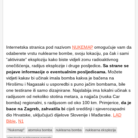
Internetska stranica pod nazivom
NUKEMAP
omogućuje vam da
odaberete vrstu nuklearne bombe, svoju lokaciju, pa čak i sami
“aktivirate“ eksploziju kako biste vidjeli zonu radioaktivnog
onečišćenja, radijus eksplozije i druge posljedice
. Sa strane se
pojave informacije o eventualnim posljedicama.
Možete
vidjeti kakav bi učinak imala bomba kakva je bačena na
Hirošimu i Nagasaki u usporedbi s puno jačim bombama, bile
one testirane ili samo dizajnirane. Najslabija ima lokalni učinak s
radijusom od nekoliko stotina metara, a najjača (ruska Car
bomba) regionalni, s radijusom od oko 100 km. Primjerice,
da je
bace na Zagreb, zahvatila bi
cijeli središnji i sjeverozapadni
dio Hrvatske, uključujući dijelove Slovenije i Mađarske.
LAD
Bible
,
N1
"Nukemap"
atomska bomba
nuklearna bomba
nuklearna eksplozija
simulacija nuklearnog napada