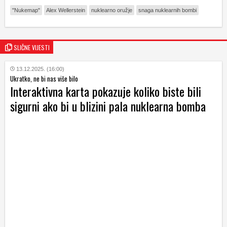
"Nukemap"
Alex Wellerstein
nuklearno oružje
snaga nuklearnih bombi
SLIČNE VIJESTI
13.12.2025. (16:00)
Ukratko, ne bi nas više bilo
Interaktivna karta pokazuje koliko biste bili
sigurni ako bi u blizini pala nuklearna bomba