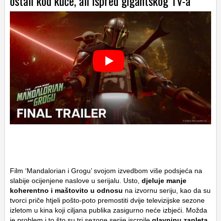
ostali kod kuće, ali ispred gigantskog TV-a
Film ‘Mandalorian i Grogu’ svojom izvedbom više podsjeća na
slabije ocijenjene naslove u serijalu. Usto,
djeluje manje
koherentno i maštovito u odnosu
na izvornu seriju, kao da su
tvorci priče htjeli pošto-poto premostiti dvije televizijske sezone
izletom u kina koji ciljana publika zasigurno neće izbjeći. Možda
je problem i to što su tri sezone serije iscrpile
glavninu zapleta,