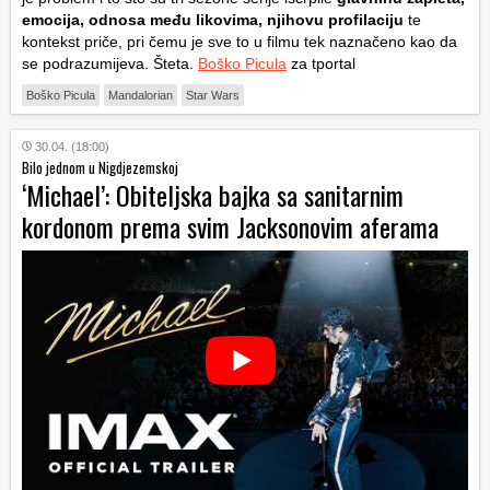
emocija, odnosa među likovima, njihovu profilaciju
te
kontekst priče, pri čemu je sve to u filmu tek naznačeno kao da
se podrazumijeva. Šteta.
Boško Picula
za tportal
Boško Picula
Mandalorian
Star Wars
30.04. (18:00)
Bilo jednom u Nigdjezemskoj
‘Michael’: Obiteljska bajka sa sanitarnim
kordonom prema svim Jacksonovim aferama