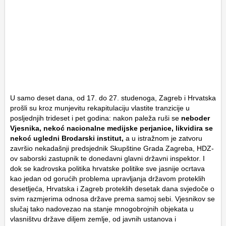
U samo deset dana, od 17. do 27. studenoga, Zagreb i Hrvatska
prošli su kroz munjevitu rekapitulaciju vlastite tranzicije u
posljednjih trideset i pet godina: nakon paleža ruši se
neboder
Vjesnika, nekoć nacionalne medijske perjanice, likvidira se
nekoć ugledni Brodarski institut,
a u istražnom je zatvoru
završio nekadašnji predsjednik Skupštine Grada Zagreba, HDZ-
ov saborski zastupnik te donedavni glavni državni inspektor. I
dok se kadrovska politika hrvatske politike sve jasnije ocrtava
kao jedan od gorućih problema upravljanja državom proteklih
desetljeća, Hrvatska i Zagreb proteklih desetak dana svjedoče o
svim razmjerima odnosa države prema samoj sebi. Vjesnikov se
slučaj tako nadovezao na stanje mnogobrojnih objekata u
vlasništvu države diljem zemlje, od javnih ustanova i