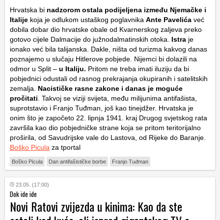
Hrvatska bi
nadzorom ostala podijeljena između Njemačke i
Italije
koja je odlukom ustaškog poglavnika
Ante Pavelića
već
dobila dobar dio hrvatske obale od Kvarnerskog zaljeva preko
gotovo cijele Dalmacije do južnodalmatinskih otoka.
Istra
je
ionako već bila talijanska. Dakle, ništa od turizma kakvog danas
poznajemo u slučaju Hitlerove pobjede. Nijemci bi dolazili na
odmor u Split –
u Italiju.
Pritom ne treba imati iluziju da bi
pobjednici odustali od rasnog prekrajanja okupiranih i satelitskih
zemalja.
Nacističke rasne zakone i danas je moguće
pročitati
. Takvoj se viziji svijeta, među milijunima antifašista,
suprotstavio i Franjo Tuđman, još kao tinejdžer. Hrvatska je
onim što je započeto 22. lipnja 1941. kraj Drugog svjetskog rata
završila kao dio pobjedničke strane koja se pritom teritorijalno
proširila, od Savudrijske vale do Lastova, od Rijeke do Baranje.
Boško Picula
za tportal
Boško Picula
Dan antifašističke borbe
Franjo Tuđman
23.05. (17:00)
Dok ide ide
Novi Ratovi zvijezda u kinima: Kao da ste