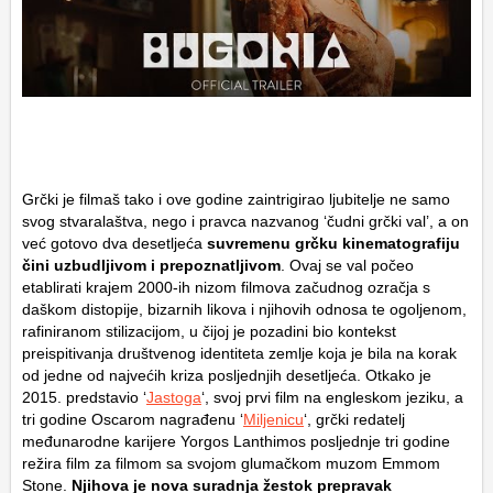
Grčki je filmaš tako i ove godine zaintrigirao ljubitelje ne samo
svog stvaralaštva, nego i pravca nazvanog ‘čudni grčki val’, a on
već gotovo dva desetljeća
suvremenu grčku kinematografiju
čini uzbudljivom i prepoznatljivom
. Ovaj se val počeo
etablirati krajem 2000-ih nizom filmova začudnog ozračja s
daškom distopije, bizarnih likova i njihovih odnosa te ogoljenom,
rafiniranom stilizacijom, u čijoj je pozadini bio kontekst
preispitivanja društvenog identiteta zemlje koja je bila na korak
od jedne od najvećih kriza posljednjih desetljeća. Otkako je
2015. predstavio ‘
Jastoga
‘, svoj prvi film na engleskom jeziku, a
tri godine Oscarom nagrađenu ‘
Miljenicu
‘, grčki redatelj
međunarodne karijere Yorgos Lanthimos posljednje tri godine
režira film za filmom sa svojom glumačkom muzom Emmom
Stone.
Njihova je nova suradnja žestok prepravak