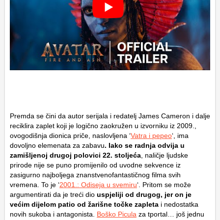
Premda se čini da autor serijala i redatelj James Cameron i dalje
reciklira zaplet koji je logično zaokružen u izvorniku iz 2009.,
ovogodišnja dionica priče, naslovljena ‘
Vatra i pepeo
‘, ima
dovoljno elemenata za zabavu
. Iako se radnja odvija u
zamišljenoj drugoj polovici 22. stoljeća
, naličje ljudske
prirode nije se puno promijenilo od uvodne sekvence iz
zasigurno najboljega znanstvenofantastičnog filma svih
vremena. To je ‘
2001.: Odiseja u svemiru
‘. Pritom se može
argumentirati da je treći dio
uspjeliji od drugog, jer on je
većim dijelom patio od žarišne točke zapleta
i nedostatka
novih sukoba i antagonista.
Boško Picula
za tportal… još jednu