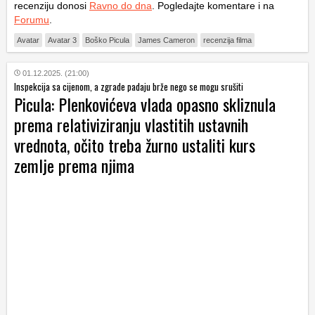
recenziju donosi
Ravno do dna
. Pogledajte komentare i na
Forumu
.
Avatar
Avatar 3
Boško Picula
James Cameron
recenzija filma
01.12.2025. (21:00)
Inspekcija sa cijenom, a zgrade padaju brže nego se mogu srušiti
Picula: Plenkovićeva vlada opasno skliznula
prema relativiziranju vlastitih ustavnih
vrednota, očito treba žurno ustaliti kurs
zemlje prema njima