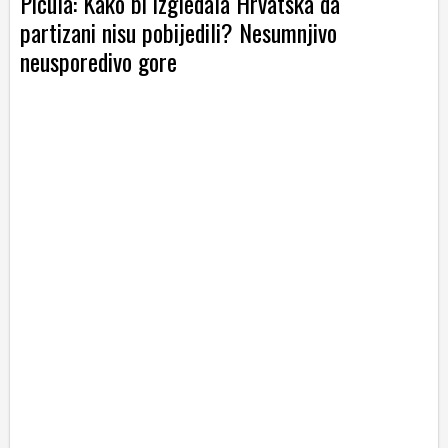
Picula: Kako bi izgledala Hrvatska da
partizani nisu pobijedili? Nesumnjivo
neusporedivo gore