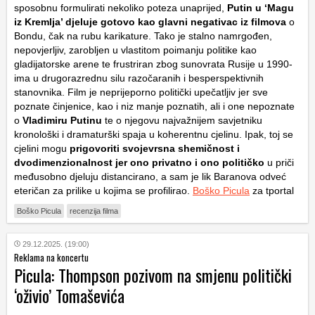
sposobnu formulirati nekoliko poteza unaprijed,
Putin u ‘Magu
iz Kremlja’ djeluje gotovo kao glavni negativac iz filmova
o
Bondu, čak na rubu karikature. Tako je stalno namrgođen,
nepovjerljiv, zarobljen u vlastitom poimanju politike kao
gladijatorske arene te frustriran zbog sunovrata Rusije u 1990-
ima u drugorazrednu silu razočaranih i besperspektivnih
stanovnika. Film je neprijeporno politički upečatljiv jer sve
poznate činjenice, kao i niz manje poznatih, ali i one nepoznate
o
Vladimiru Putinu
te o njegovu najvažnijem savjetniku
kronološki i dramaturški spaja u koherentnu cjelinu. Ipak, toj se
cjelini mogu
prigovoriti svojevrsna shemičnost i
dvodimenzionalnost jer ono privatno i ono političko
u priči
međusobno djeluju distancirano, a sam je lik Baranova odveć
eteričan za prilike u kojima se profilirao.
Boško Picula
za tportal
Boško Picula
recenzija filma
29.12.2025. (19:00)
Reklama na koncertu
Picula: Thompson pozivom na smjenu politički
‘oživio’ Tomaševića