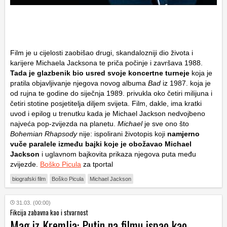
Film je u cijelosti zaobišao drugi, skandalozniji dio života i
karijere Michaela Jacksona te priča počinje i završava 1988.
Tada je glazbenik bio usred svoje koncertne turneje
koja je
pratila objavljivanje njegova novog albuma
Bad
iz 1987. koja je
od rujna te godine do siječnja 1989. privukla oko četiri milijuna i
četiri stotine posjetitelja diljem svijeta. Film, dakle, ima kratki
uvod i epilog u trenutku kada je Michael Jackson nedvojbeno
najveća pop-zvijezda na planetu.
Michael
je sve ono što
Bohemian Rhapsody
nije: ispolirani životopis koji
namjerno
vuče paralele između bajki koje je obožavao Michael
Jackson
i uglavnom bajkovita prikaza njegova puta među
zvijezde.
Boško Picula
za tportal
biografski film
Boško Picula
Michael Jackson
31.03. (00:00)
Fikcija zabavna kao i stvarnost
Mag iz Kremlja: Putin na filmu ispao kao