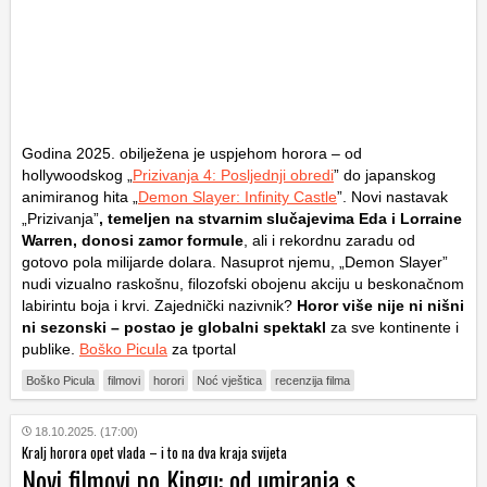
Godina 2025. obilježena je uspjehom horora – od
hollywoodskog „
Prizivanja 4: Posljednji obredi
” do japanskog
animiranog hita „
Demon Slayer: Infinity Castle
”. Novi nastavak
„Prizivanja”
, temeljen na stvarnim slučajevima Eda i Lorraine
Warren, donosi zamor formule
, ali i rekordnu zaradu od
gotovo pola milijarde dolara. Nasuprot njemu, „Demon Slayer”
nudi vizualno raskošnu, filozofski obojenu akciju u beskonačnom
labirintu boja i krvi. Zajednički nazivnik?
Horor više nije ni nišni
ni sezonski – postao je globalni spektakl
za sve kontinente i
publike.
Boško Picula
za tportal
Boško Picula
filmovi
horori
Noć vještica
recenzija filma
18.10.2025. (17:00)
Kralj horora opet vlada – i to na dva kraja svijeta
Novi filmovi po Kingu: od umiranja s