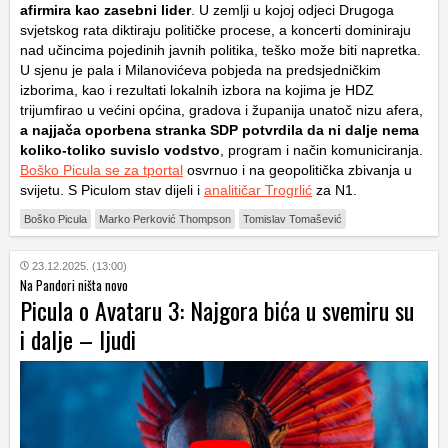
afirmira kao zasebni lider
. U zemlji u kojoj odjeci Drugoga
svjetskog rata diktiraju političke procese, a koncerti dominiraju
nad učincima pojedinih javnih politika, teško može biti napretka.
U sjenu je pala i Milanovićeva pobjeda na predsjedničkim
izborima, kao i rezultati lokalnih izbora na kojima je HDZ
trijumfirao u većini općina, gradova i županija unatoč nizu afera,
a najjača oporbena stranka SDP potvrdila da ni dalje nema
koliko-toliko suvislo vodstvo
, program i način komuniciranja.
Boško Picula se za tportal
osvrnuo i na geopolitička zbivanja u
svijetu. S Piculom stav dijeli i
analitičar Trogrlić
za N1.
Boško Picula
Marko Perković Thompson
Tomislav Tomašević
23.12.2025. (13:00)
Na Pandori ništa novo
Picula o Avataru 3: Najgora bića u svemiru su
i dalje – ljudi