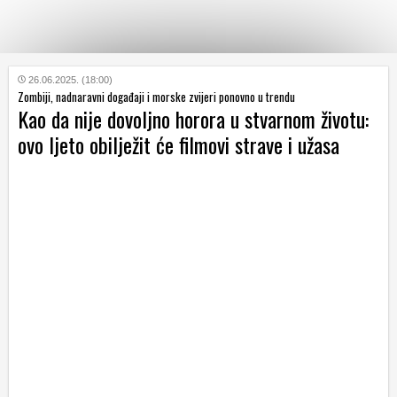
KATEGORIJE
26.06.2025. (18:00)
Zombiji, nadnaravni događaji i morske zvijeri ponovno u trendu
Kao da nije dovoljno horora u stvarnom životu:
HRVATSKI
ovo ljeto obilježit će filmovi strave i užasa
WEB