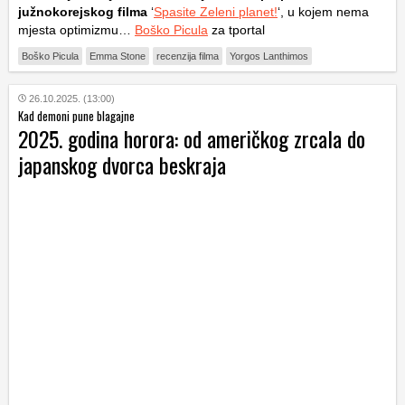
južnokorejskog filma
‘
Spasite Zeleni planet!
‘, u kojem nema
mjesta optimizmu…
Boško Picula
za tportal
Boško Picula
Emma Stone
recenzija filma
Yorgos Lanthimos
26.10.2025. (13:00)
Kad demoni pune blagajne
2025. godina horora: od američkog zrcala do
japanskog dvorca beskraja