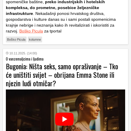
spomeničke baštine,
preko industrijskih i hotelskih
kompleksa, do prometne, posebice željezničke
infrastrukture
. Nekadašnji ponosi hrvatskog društva,
gospodarstva i kulture danas su i sami postali spomenicima
krajnje nebrige i neznanja kako ih revitalizirati i iskoristiti za
razvoj.
Boško Picula
za tportal
Boško Picula
kolumne
10.11.2025. (14:00)
O vanzemaljcima i ljudima
Bugonia: Ništa seks, samo oprašivanje – Tko
će uništiti svijet – obrijana Emma Stone ili
njezin ludi otmičar?