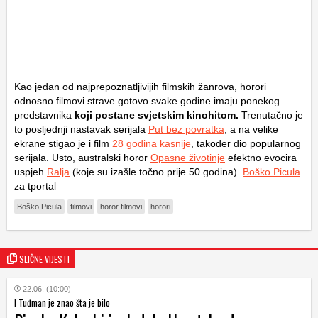
Kao jedan od najprepoznatljivijih filmskih žanrova, horori
odnosno filmovi strave gotovo svake godine imaju ponekog
predstavnika
koji postane svjetskim kinohitom.
Trenutačno je
to posljednji nastavak serijala
Put bez povratka
, a na velike
ekrane stigao je i film
28 godina kasnije
, također dio popularnog
serijala. Usto, australski horor
Opasne životinje
efektno evocira
uspjeh
Ralja
(koje su izašle točno prije 50 godina).
Boško Picula
za tportal
Boško Picula
filmovi
horor filmovi
horori
SLIČNE VIJESTI
22.06. (10:00)
I Tuđman je znao šta je bilo