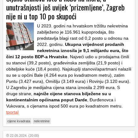
unutrašnjosti još uvijek ‘prizemljene’, Zagreb
nije ni u top 10 po skupoći
U 2023. godini na hrvatskom tržištu nekretnina
zabilježeno je 116.961 kupoprodaja, što
predstavlja blagi rast od 0,2 posto u odnosu na
2022. godinu.
Ukupna vrijednost prodanih
nekretnina iznosila je 9,1 milijardu eura, što
čini 12 posto BDP-a Hrvatske
. Najveći udio u prodajama činili
su stanovi (39,2 posto), građevinska zemljišta (21,9 posto) i
obiteljske kuće (18,4 posto). Najskuplji stanovi/apartmani nalazili
su se u općini Bale (4.264 eura po kvadratnom metru), zatim
Puntu (3.427 eura), Omišlju (3.149 eura) i Rovinju (3.120 eura).
U Zagrebu je medijalna cijena stana iznosila 2.299 eura. S
druge strane,
najniže cijene stanova bilježene su u
kontinentalnim općinama poput Darde
, Đurđenovca i
Vukovara, s cijenama ispod 500 eura po kvadratnom metru.
tportal
cijene kvadrata
nekretnine
22.05.2024. (20:00)