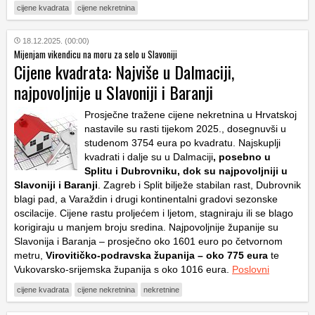
cijene kvadrata
cijene nekretnina
18.12.2025. (00:00)
Mijenjam vikendicu na moru za selo u Slavoniji
Cijene kvadrata: Najviše u Dalmaciji,
najpovoljnije u Slavoniji i Baranji
Prosječne tražene cijene nekretnina u Hrvatskoj
nastavile su rasti tijekom 2025., dosegnuvši u
studenom 3754 eura po kvadratu. Najskuplji
kvadrati i dalje su u Dalmaciji
, posebno u
Splitu i Dubrovniku, dok su najpovoljniji u
Slavoniji i Baranji
. Zagreb i Split bilježe stabilan rast, Dubrovnik
blagi pad, a Varaždin i drugi kontinentalni gradovi sezonske
oscilacije. Cijene rastu proljećem i ljetom, stagniraju ili se blago
korigiraju u manjem broju sredina. Najpovoljnije županije su
Slavonija i Baranja – prosječno oko 1601 euro po četvornom
metru,
Virovitičko-podravska županija – oko 775 eura
te
Vukovarsko-srijemska županija s oko 1016 eura.
Poslovni
cijene kvadrata
cijene nekretnina
nekretnine