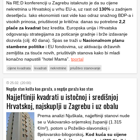
Na RE:D konferenciji u Zagrebu istaknuto je da su cijene
nekretnina u Hrvatskoj u vrhu EU-a, uz rast od
130%
u zadnjem
desetljeću. Iako ekonomisti rast vide kao odraz snažnog BDP-a i
visokih prinosa, priuštivost je kritična: danas su potrebne
2,2
plaće za kvadrat
bez kredita. Europska unija i Hrvatska
odgovaraju strategijama za poticanje gradnje i brže izdavanje
dozvola (cilj: 40 dana). Spas se traži u
Nacionalnom planu
stambene politike
i EU fondovima, uz aktivaciju državnih
zemljišta za tisuće novih, priuštivijih stanova kako bi mladi
konačno napustili “hotel Mama”.
tportal
cijene kvadrata
kvadrati
nekretnine
priuštivo stanovanje
25.02. (20:00)
Negdje stan košta kao garaža, a negdje garaža kao stan
Najjeftiniji kvadrati u istočnoj i središnjoj
Hrvatskoj, najskuplji u Zagrebu i uz obalu
Prema analizi Njuškala, najjeftiniji stanovi nude
se u Vukovarsko-srijemskoj županiji (1.315
€/m²), potom u Požeško-slavonskoj i
Bjelovarsko-bilogorskoj
. Kod kuća su cijene