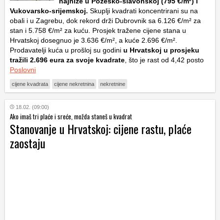
najniže u Požeško-slavonskoj (795 €/m²) i
Vukovarsko-srijemskoj.
Skuplji kvadrati koncentrirani su na
obali i u Zagrebu, dok rekord drži Dubrovnik sa 6.126 €/m² za
stan i 5.758 €/m² za kuću. Prosjek tražene cijene stana u
Hrvatskoj dosegnuo je 3.636 €/m², a kuće 2.696 €/m².
Prodavatelji kuća u prošloj su godini
u Hrvatskoj u prosjeku
tražili 2.696 eura za svoje kvadrate
, što je rast od 4,42 posto
Poslovni
cijene kvadrata
cijene nekretnina
nekretnine
18.02. (09:00)
Ako imaš tri plaće i sreće, možda staneš u kvadrat
Stanovanje u Hrvatskoj: cijene rastu, plaće
zaostaju