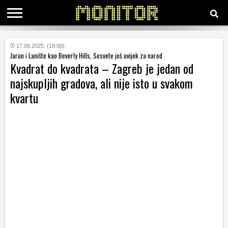
KATEGORIJE
17.06.2025. (18:00)
Jarun i Lanište kao Beverly Hills, Sesvete još uvijek za narod
Kvadrat do kvadrata – Zagreb je jedan od
HRVATSKI
najskupljih gradova, ali nije isto u svakom
WEB
kvartu