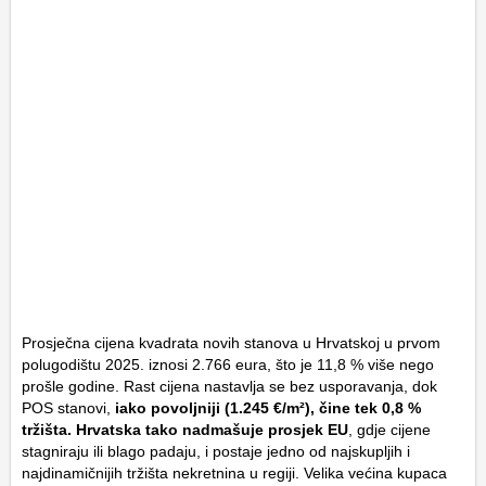
Prosječna cijena kvadrata novih stanova u Hrvatskoj u prvom
polugodištu 2025. iznosi 2.766 eura, što je 11,8 % više nego
prošle godine. Rast cijena nastavlja se bez usporavanja, dok
POS stanovi,
iako povoljniji (1.245 €/m²), čine tek 0,8 %
tržišta. Hrvatska tako nadmašuje prosjek EU
, gdje cijene
stagniraju ili blago padaju, i postaje jedno od najskupljih i
najdinamičnijih tržišta nekretnina u regiji. Velika većina kupaca