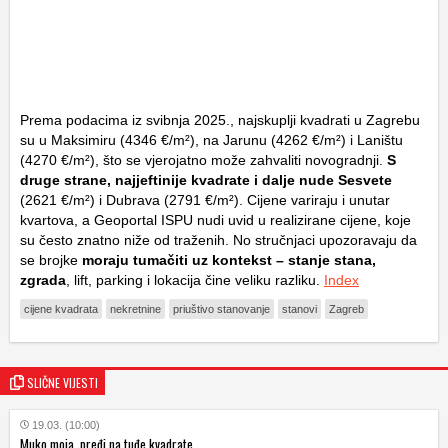
Prema podacima iz svibnja 2025., najskuplji kvadrati u Zagrebu
su u Maksimiru (4346 €/m²), na Jarunu (4262 €/m²) i Laništu
(4270 €/m²), što se vjerojatno može zahvaliti novogradnji.
S
druge strane, najjeftinije kvadrate i dalje nude Sesvete
(2621 €/m²) i Dubrava (2791 €/m²). Cijene variraju i unutar
kvartova, a Geoportal ISPU nudi uvid u realizirane cijene, koje
su često znatno niže od traženih. No stručnjaci upozoravaju da
se brojke
moraju tumačiti uz kontekst – stanje stana,
zgrada
, lift, parking i lokacija čine veliku razliku.
Index
cijene kvadrata
nekretnine
priuštivo stanovanje
stanovi
Zagreb
SLIČNE VIJESTI
19.03. (10:00)
Muko moja, pređi na tuđe kvadrate