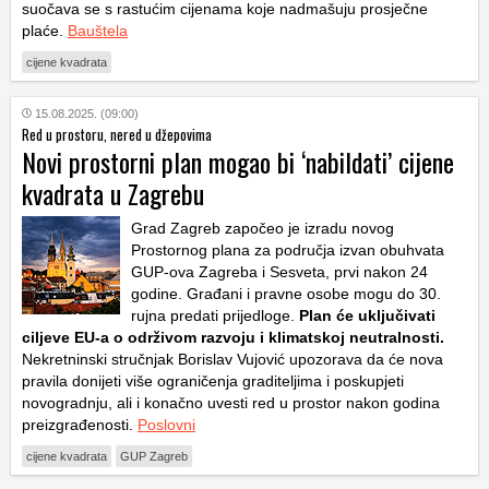
suočava se s rastućim cijenama koje nadmašuju prosječne
plaće.
Bauštela
cijene kvadrata
15.08.2025. (09:00)
Red u prostoru, nered u džepovima
Novi prostorni plan mogao bi ‘nabildati’ cijene
kvadrata u Zagrebu
Grad Zagreb započeo je izradu novog
Prostornog plana za područja izvan obuhvata
GUP-ova Zagreba i Sesveta, prvi nakon 24
godine. Građani i pravne osobe mogu do 30.
rujna predati prijedloge.
Plan će uključivati
ciljeve EU-a o održivom razvoju i klimatskoj neutralnosti.
Nekretninski stručnjak Borislav Vujović upozorava da će nova
pravila donijeti više ograničenja graditeljima i poskupjeti
novogradnju, ali i konačno uvesti red u prostor nakon godina
preizgrađenosti.
Poslovni
cijene kvadrata
GUP Zagreb