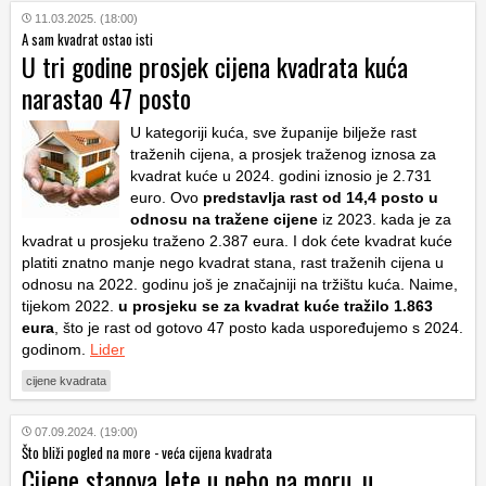
11.03.2025. (18:00)
A sam kvadrat ostao isti
U tri godine prosjek cijena kvadrata kuća
narastao 47 posto
U kategoriji kuća, sve županije bilježe rast
traženih cijena, a prosjek traženog iznosa za
kvadrat kuće u 2024. godini iznosio je 2.731
euro. Ovo
predstavlja rast od 14,4 posto u
odnosu na tražene cijene
iz 2023. kada je za
kvadrat u prosjeku traženo 2.387 eura. I dok ćete kvadrat kuće
platiti znatno manje nego kvadrat stana, rast traženih cijena u
odnosu na 2022. godinu još je značajniji na tržištu kuća. Naime,
tijekom 2022.
u prosjeku se za kvadrat kuće tražilo 1.863
eura
, što je rast od gotovo 47 posto kada uspoređujemo s 2024.
godinom.
Lider
cijene kvadrata
07.09.2024. (19:00)
Što bliži pogled na more - veća cijena kvadrata
Cijene stanova lete u nebo na moru, u