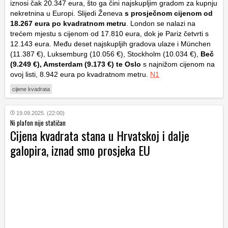
iznosi čak 20.347 eura, što ga čini najskupljim gradom za kupnju
nekretnina u Europi. Slijedi Ženeva
s prosječnom cijenom od
18.267 eura po kvadratnom metru
. London se nalazi na
trećem mjestu s cijenom od 17.810 eura, dok je Pariz četvrti s
12.143 eura. Među deset najskupljih gradova ulaze i München
(11.387 €), Luksemburg (10.056 €), Stockholm (10.034 €),
Beč
(9.249 €), Amsterdam (9.173 €) te Oslo
s najnižom cijenom na
ovoj listi, 8.942 eura po kvadratnom metru.
N1
cijene kvadrata
19.09.2025. (22:00)
Ni plafon nije statičan
Cijena kvadrata stana u Hrvatskoj i dalje
galopira, iznad smo prosjeka EU