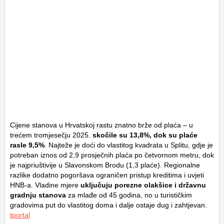
Cijene stanova u Hrvatskoj rastu znatno brže od plaća – u
trećem tromjesečju 2025.
skočile su 13,8%, dok su plaće
rasle 9,5%
. Najteže je doći do vlastitog kvadrata u Splitu, gdje je
potreban iznos od 2,9 prosječnih plaća po četvornom metru, dok
je najpriuštivije u Slavonskom Brodu (1,3 plaće). Regionalne
razlike dodatno pogoršava ograničen pristup kreditima i uvjeti
HNB-a. Vladine mjere
uključuju porezne olakšice i državnu
gradnju stanova
za mlađe od 45 godina, no u turističkim
gradovima put do vlastitog doma i dalje ostaje dug i zahtjevan.
tportal