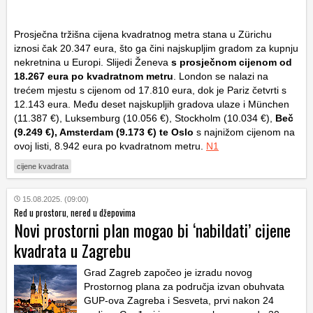
Prosječna tržišna cijena kvadratnog metra stana u Zürichu
iznosi čak 20.347 eura, što ga čini najskupljim gradom za kupnju
nekretnina u Europi. Slijedi Ženeva
s prosječnom cijenom od
18.267 eura po kvadratnom metru
. London se nalazi na
trećem mjestu s cijenom od 17.810 eura, dok je Pariz četvrti s
12.143 eura. Među deset najskupljih gradova ulaze i München
(11.387 €), Luksemburg (10.056 €), Stockholm (10.034 €),
Beč
(9.249 €), Amsterdam (9.173 €) te Oslo
s najnižom cijenom na
ovoj listi, 8.942 eura po kvadratnom metru.
N1
cijene kvadrata
15.08.2025. (09:00)
Red u prostoru, nered u džepovima
Novi prostorni plan mogao bi ‘nabildati’ cijene
kvadrata u Zagrebu
Grad Zagreb započeo je izradu novog
Prostornog plana za područja izvan obuhvata
GUP-ova Zagreba i Sesveta, prvi nakon 24