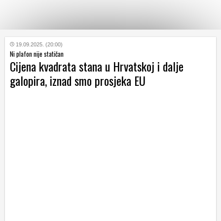
KATEGORIJE
19.09.2025. (20:00)
Ni plafon nije statičan
Cijena kvadrata stana u Hrvatskoj i dalje
HRVATSKI
galopira, iznad smo prosjeka EU
WEB