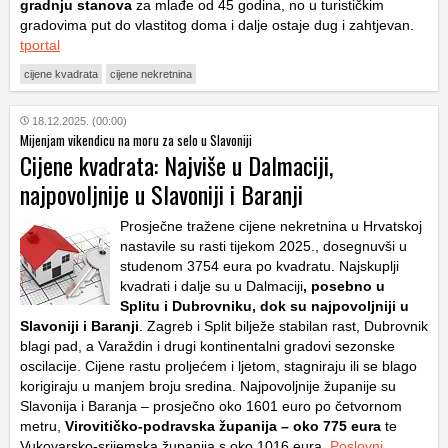
gradnju stanova
za mlađe od 45 godina, no u turističkim
gradovima put do vlastitog doma i dalje ostaje dug i zahtjevan.
tportal
cijene kvadrata
cijene nekretnina
18.12.2025. (00:00)
Mijenjam vikendicu na moru za selo u Slavoniji
Cijene kvadrata: Najviše u Dalmaciji,
najpovoljnije u Slavoniji i Baranji
Prosječne tražene cijene nekretnina u Hrvatskoj
nastavile su rasti tijekom 2025., dosegnuvši u
studenom 3754 eura po kvadratu. Najskuplji
kvadrati i dalje su u Dalmaciji
, posebno u
Splitu i Dubrovniku, dok su najpovoljniji u
Slavoniji i Baranji
. Zagreb i Split bilježe stabilan rast, Dubrovnik
blagi pad, a Varaždin i drugi kontinentalni gradovi sezonske
oscilacije. Cijene rastu proljećem i ljetom, stagniraju ili se blago
korigiraju u manjem broju sredina. Najpovoljnije županije su
Slavonija i Baranja – prosječno oko 1601 euro po četvornom
metru,
Virovitičko-podravska županija – oko 775 eura
te
Vukovarsko-srijemska županija s oko 1016 eura.
Poslovni