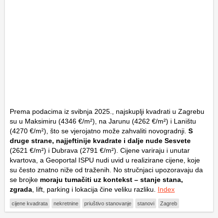
Prema podacima iz svibnja 2025., najskuplji kvadrati u Zagrebu
su u Maksimiru (4346 €/m²), na Jarunu (4262 €/m²) i Laništu
(4270 €/m²), što se vjerojatno može zahvaliti novogradnji.
S
druge strane, najjeftinije kvadrate i dalje nude Sesvete
(2621 €/m²) i Dubrava (2791 €/m²). Cijene variraju i unutar
kvartova, a Geoportal ISPU nudi uvid u realizirane cijene, koje
su često znatno niže od traženih. No stručnjaci upozoravaju da
se brojke
moraju tumačiti uz kontekst – stanje stana,
zgrada
, lift, parking i lokacija čine veliku razliku.
Index
cijene kvadrata
nekretnine
priuštivo stanovanje
stanovi
Zagreb