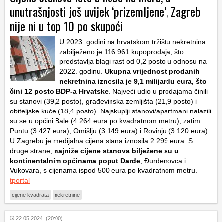
unutrašnjosti još uvijek ‘prizemljene’, Zagreb
nije ni u top 10 po skupoći
U 2023. godini na hrvatskom tržištu nekretnina
zabilježeno je 116.961 kupoprodaja, što
predstavlja blagi rast od 0,2 posto u odnosu na
2022. godinu.
Ukupna vrijednost prodanih
nekretnina iznosila je 9,1 milijardu eura, što
čini 12 posto BDP-a Hrvatske
. Najveći udio u prodajama činili
su stanovi (39,2 posto), građevinska zemljišta (21,9 posto) i
obiteljske kuće (18,4 posto). Najskuplji stanovi/apartmani nalazili
su se u općini Bale (4.264 eura po kvadratnom metru), zatim
Puntu (3.427 eura), Omišlju (3.149 eura) i Rovinju (3.120 eura).
U Zagrebu je medijalna cijena stana iznosila 2.299 eura. S
druge strane,
najniže cijene stanova bilježene su u
kontinentalnim općinama poput Darde
, Đurđenovca i
Vukovara, s cijenama ispod 500 eura po kvadratnom metru.
tportal
cijene kvadrata
nekretnine
22.05.2024. (20:00)