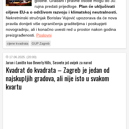
godine. Građani i pravne osobe mogu do 30.
rujna predati prijedloge.
Plan će uključivati
ciljeve EU-a o održivom razvoju i klimatskoj neutralnosti.
Nekretninski stručnjak Borislav Vujović upozorava da će nova
pravila donijeti više ograničenja graditeljima i poskupjeti
novogradnju, ali i konačno uvesti red u prostor nakon godina
preizgrađenosti.
Poslovni
cijene kvadrata
GUP Zagreb
17.06.2025. (20:00)
Jarun i Lanište kao Beverly Hills, Sesvete još uvijek za narod
Kvadrat do kvadrata – Zagreb je jedan od
najskupljih gradova, ali nije isto u svakom
kvartu