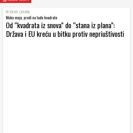
19.03. (10:00)
Muko moja, pređi na tuđe kvadrate
Od “kvadrata iz snova” do “stana iz plana”:
Država i EU kreću u bitku protiv nepriuštivosti