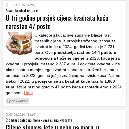
11.03.2025. (18:00)
A sam kvadrat ostao isti
U tri godine prosjek cijena kvadrata kuća
narastao 47 posto
U kategoriji kuća, sve županije bilježe rast
traženih cijena, a prosjek traženog iznosa za
kvadrat kuće u 2024. godini iznosio je 2.731
euro. Ovo
predstavlja rast od 14,4 posto u
odnosu na tražene cijene
iz 2023. kada je za
kvadrat u prosjeku traženo 2.387 eura. I dok ćete kvadrat kuće
platiti znatno manje nego kvadrat stana, rast traženih cijena u
odnosu na 2022. godinu još je značajniji na tržištu kuća. Naime,
tijekom 2022.
u prosjeku se za kvadrat kuće tražilo 1.863
eura
, što je rast od gotovo 47 posto kada uspoređujemo s 2024.
godinom.
Lider
cijene kvadrata
07.09.2024. (19:00)
Što bliži pogled na more - veća cijena kvadrata
Cijene stanova lete u nebo na moru, u