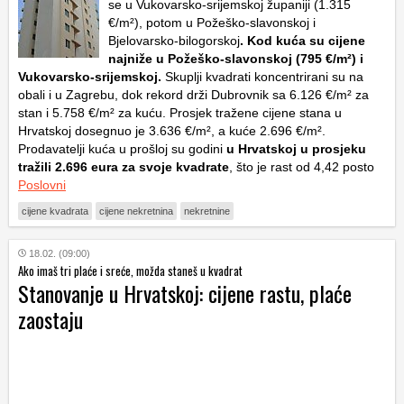
se u Vukovarsko-srijemskoj županiji (1.315
€/m²), potom u Požeško-slavonskoj i
Bjelovarsko-bilogorskoj
. Kod kuća su cijene
najniže u Požeško-slavonskoj (795 €/m²) i
Vukovarsko-srijemskoj.
Skuplji kvadrati koncentrirani su na
obali i u Zagrebu, dok rekord drži Dubrovnik sa 6.126 €/m² za
stan i 5.758 €/m² za kuću. Prosjek tražene cijene stana u
Hrvatskoj dosegnuo je 3.636 €/m², a kuće 2.696 €/m².
Prodavatelji kuća u prošloj su godini
u Hrvatskoj u prosjeku
tražili 2.696 eura za svoje kvadrate
, što je rast od 4,42 posto
Poslovni
cijene kvadrata
cijene nekretnina
nekretnine
18.02. (09:00)
Ako imaš tri plaće i sreće, možda staneš u kvadrat
Stanovanje u Hrvatskoj: cijene rastu, plaće
zaostaju