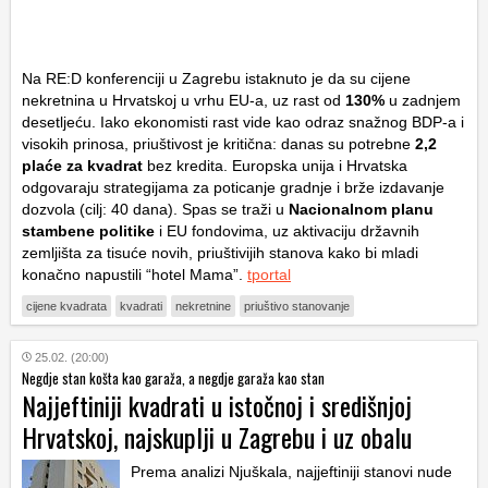
Na RE:D konferenciji u Zagrebu istaknuto je da su cijene
nekretnina u Hrvatskoj u vrhu EU-a, uz rast od
130%
u zadnjem
desetljeću. Iako ekonomisti rast vide kao odraz snažnog BDP-a i
visokih prinosa, priuštivost je kritična: danas su potrebne
2,2
plaće za kvadrat
bez kredita. Europska unija i Hrvatska
odgovaraju strategijama za poticanje gradnje i brže izdavanje
dozvola (cilj: 40 dana). Spas se traži u
Nacionalnom planu
stambene politike
i EU fondovima, uz aktivaciju državnih
zemljišta za tisuće novih, priuštivijih stanova kako bi mladi
konačno napustili “hotel Mama”.
tportal
cijene kvadrata
kvadrati
nekretnine
priuštivo stanovanje
25.02. (20:00)
Negdje stan košta kao garaža, a negdje garaža kao stan
Najjeftiniji kvadrati u istočnoj i središnjoj
Hrvatskoj, najskuplji u Zagrebu i uz obalu
Prema analizi Njuškala, najjeftiniji stanovi nude