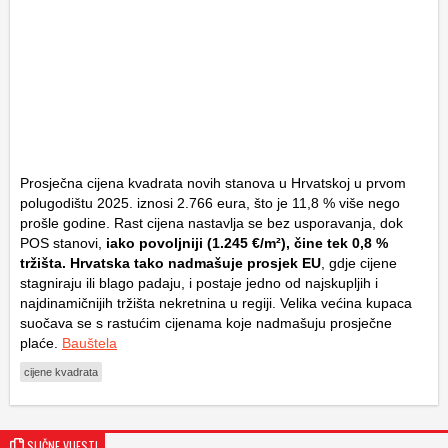
Prosječna cijena kvadrata novih stanova u Hrvatskoj u prvom
polugodištu 2025. iznosi 2.766 eura, što je 11,8 % više nego
prošle godine. Rast cijena nastavlja se bez usporavanja, dok
POS stanovi,
iako povoljniji (1.245 €/m²), čine tek 0,8 %
tržišta. Hrvatska tako nadmašuje prosjek EU
, gdje cijene
stagniraju ili blago padaju, i postaje jedno od najskupljih i
najdinamičnijih tržišta nekretnina u regiji. Velika većina kupaca
suočava se s rastućim cijenama koje nadmašuju prosječne
plaće.
Bauštela
cijene kvadrata
SLIČNE VIJESTI