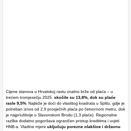
Cijene stanova u Hrvatskoj rastu znatno brže od plaća – u
trećem tromjesečju 2025.
skočile su 13,8%, dok su plaće
rasle 9,5%
. Najteže je doći do vlastitog kvadrata u Splitu, gdje je
potreban iznos od 2,9 prosječnih plaća po četvornom metru, dok
je najpriuštivije u Slavonskom Brodu (1,3 plaće). Regionalne
razlike dodatno pogoršava ograničen pristup kreditima i uvjeti
HNB-a. Vladine mjere
uključuju porezne olakšice i državnu