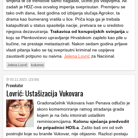
smjena te će trendove samo naglasiti, učiniti još vidljivijima. Ali
zadah je
HDZ
-ova ocvalog imperija sveprisutan. Premijeru se
tako ovih dana, šest godina od izbijanja slučaja Agrokor, ta
drama kao bumerang vratila u lice. Priča koja ga je trebala
katapultirati u status spasitelja nacije, pretvara se u sredstvo
njegova dezavuiranja.
Trakavica od korupcijskih svinjarija
u
koju se Plenkovićevo upravljanje Hrvatskom zaplelo kao pile u
kučine, ne prestaje metastazirati. Nakon sedam godina prljave
vlasti pitanja kako se taj sveprisutni kriminal ne uspijeva
zaustaviti potpuno su naivna.
Jelena Lovrić
za Nacional.
Jelena Lovrić
kolumne
03.11.2023. (23:00)
Provokator
Lovrić: Ustašizacija Vukovara
Gradonačelnik Vukovara Ivan Penava odlučio je
skoro komemoriranje ratnog stradanja grada
kojem je na čelu intonirati ustaškim
reminiscencijama.
Kolonu sjećanja predvodit
će pripadnici HOS-a
. Zašto baš oni od svih
postrojbi koje su branile Vukovar, nije objasnio. Razlozi postaju