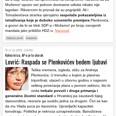
Možemo! opoziv već jednom donesene odluke nikako nije
lagodan. Rikvercom bi priznali da su pogriješili. Ali i
Tomaševićeva stranka vjerojatno
raspolaže pokazateljima iz
istraživanja koje je duboko uznemirilo premijera
Plenkovića,
a govori da bi se blok SDP-a i Možemo! po broju osvojenih
mandata jako približio HDZ-u.
Nacional
Jelena Lovrić
kolumne
17.11.2023. (19:00)
Kakva kriza, AP-u je to utorak
Lovrić: Raspada se Plenkovićev bedem ljubavi
Teška vremena, izgleda, stižu za Andreja
Plenkovića. U trenutku u kojem je planirao
trijumfirati, ulazeći u izbornu godinu s najavom
velikog povećanja plaća u javnom sektoru, što bi
onda
trebalo povući i druga primanja i
generalno životni standard
u Hrvatskoj pa zaustaviti bijeg
stanovništva, nesreće ga sustižu jedna za drugom.
Čini se kao
da mu Vlada puca po šavovima. Upravljački kapaciteti
korodiraju. Politička je nekroza uznapredovala. Banožićeva