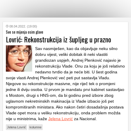
KATEGORIJE
08.04.2022. (19:00)
Sve se mijenja osim glave
Lovrić: Rekonstrukcija iz šupljeg u prazno
HRVATSKI
WEB
S
av nasmiješen, kao da objavljuje neku silno
dobru vijest, veliki dobitak ili neki vlastiti
grandiozan uspjeh, Andrej Plenković najavio je
rekonstrukciju Vlade. Onu za koju je još relativno
nedavno tvrdio da je neće biti.
U šest godina
svoje vlasti Andrej Plenković već peti put sastavlja Vladu.
Njegove su rekonstrukcije masivne, nije riječ tek o promjeni
jedne ili dviju osoba. U prvom je mandatu prvi kabinet sastavljao
s Mostom, drugi s
HNS
-om, da bi godinu pred izbore zbog
uglavnom nekretninskih makinacija iz Vlade izbacio još pet
kompromitiranih ministara
.
Ako nakon četiri dosadašnja postava
Vlade opet mora u veliku rekonstrukciju, onda problem možda
nije u ministrima, kaže
Jelena Lovrić
za Nacional.
Jelena Lovrić
kolumne