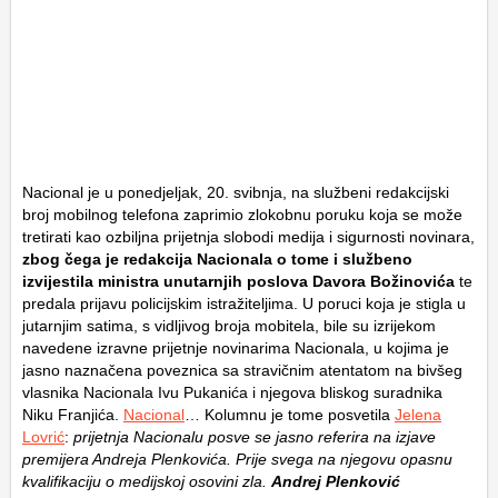
Nacional je u ponedjeljak, 20. svibnja, na službeni redakcijski
broj mobilnog telefona zaprimio zlokobnu poruku koja se može
tretirati kao ozbiljna prijetnja slobodi medija i sigurnosti novinara,
zbog čega je redakcija Nacionala o tome i službeno
izvijestila ministra unutarnjih poslova Davora Božinovića
te
predala prijavu policijskim istražiteljima. U poruci koja je stigla u
jutarnjim satima, s vidljivog broja mobitela, bile su izrijekom
navedene izravne prijetnje novinarima Nacionala, u kojima je
jasno naznačena poveznica sa stravičnim atentatom na bivšeg
vlasnika Nacionala Ivu Pukanića i njegova bliskog suradnika
Niku Franjića.
Nacional
… Kolumnu je tome posvetila
Jelena
Lovrić
:
prijetnja Nacionalu posve se jasno referira na izjave
premijera Andreja Plenkovića. Prije svega na njegovu opasnu
kvalifikaciju o medijskoj osovini zla.
Andrej Plenković