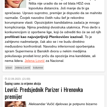
Ništa nije uradio da se od blata HDZ-ova
lopovluka distancira. Još manje da bi ga
sprečavao. Upravo suprotno, premijer je dopustio da se mahnito
razmaše. Čovjek navodno čistih ruku šef je rekordno
korumpirane vlasti. Opozicijskim kandidatima zadaća je mnogo
kompliciranija. Njima predstoji dvostruka utakmica. Prvo derbi s
konkurencijom iz oporbene lige, koji će odrediti tko će se od njih
profilirati kao najuvjerljiviji Plenkovićev izazivač
. To je
zahtjevno nadmetanje, čak ako se i ne budu direktno
međusobno konfrontirali.
Navodnu inferiornost oporbenjaka
spram Supermena iz Banskih dvora u nekim medijima
pokušavaju prodati kroz priču da opozicija ima kandidate, ali
nema lidera.
Jelena Lovrić
za Nacional.
izbori
Jelena Lovrić
kolumne
22.09.2023. (21:00)
Šoping samo za vrijeme akcija
Lovrić: Predsjednik Parizer i Hrenovka
premijer
Aleksandar Vučić djelovao je potpuno bizarno