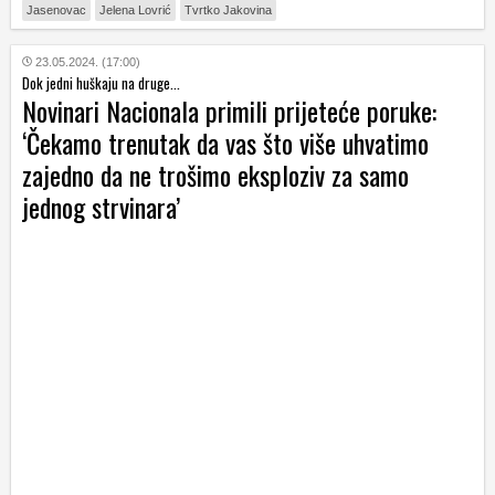
Jasenovac
Jelena Lovrić
Tvrtko Jakovina
23.05.2024. (17:00)
Dok jedni huškaju na druge...
Novinari Nacionala primili prijeteće poruke:
‘Čekamo trenutak da vas što više uhvatimo
zajedno da ne trošimo eksploziv za samo
jednog strvinara’