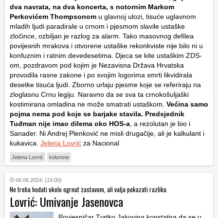
dva navrata, na dva koncerta, s notornim Markom
Perkovićem Thompsonom
u glavnoj ulozi, tisuće uglavnom
mladih ljudi paradirale u crnom i pjesmom slavile ustaške
zločince, ozbiljan je razlog za alarm. Tako masovnog defilea
povijesnih mrakova i otvorene ustaške rekonkviste nije bilo ni u
konfuznim i ratnim devedesetima. Djeca se kite ustaškim
ZDS
-
om, pozdravom pod kojim je Nezavisna Država Hrvatska
provodila rasne zakone i po svojim logorima smrti likvidirala
desetke tisuća ljudi. Zborno urlaju pjesme koje se referiraju na
zloglasnu Crnu legiju. Naravno da se sva ta crnokošuljaški
kostimirana omladina ne može smatrati ustaškom.
Većina samo
pojma nema pod koje se barjake stavila.
Predsjednik
Tuđman nije imao dilema oko
HOS
-a
, a rezolutan je bio i
Sanader.
Ni Andrej Plenković ne misli drugačije, ali je kalkulant i
kukavica.
Jelena Lovrić
za Nacional
Jelena Lovrić
kolumne
06.06.2024. (19:00)
Ne treba hodati okolo ogrnut zastavom, ali valja pokazati razliku
Lovrić: Umivanje Jasenovca
Povjesničar Tvrtko Jakovina konstatira da se u