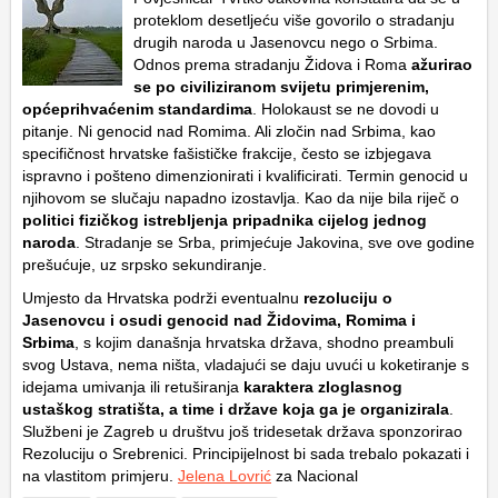
proteklom desetljeću više govorilo o stradanju
drugih naroda u Jasenovcu nego o Srbima.
Odnos prema stradanju Židova i Roma
ažurirao
se po civiliziranom svijetu primjerenim,
općeprihvaćenim standardima
. Holokaust se ne dovodi u
pitanje. Ni genocid nad Romima. Ali zločin nad Srbima, kao
specifičnost hrvatske fašističke frakcije, često se izbjegava
ispravno i pošteno dimenzionirati i kvalificirati. Termin genocid u
njihovom se slučaju napadno izostavlja. Kao da nije bila riječ o
politici fizičkog istrebljenja pripadnika cijelog jednog
naroda
. Stradanje se Srba, primjećuje Jakovina, sve ove godine
prešućuje, uz srpsko sekundiranje.
Umjesto da Hrvatska podrži eventualnu
rezoluciju o
Jasenovcu i osudi genocid nad
Židovima, Romima i
Srbima
, s kojim današnja hrvatska država, shodno preambuli
svog Ustava, nema ništa, vladajući se daju uvući u koketiranje s
idejama umivanja ili retuširanja
karaktera zloglasnog
ustaškog stratišta, a time i države koja ga je organizirala
.
Službeni je Zagreb u društvu još tridesetak država sponzorirao
Rezoluciju o Srebrenici. Principijelnost bi sada trebalo pokazati i
na vlastitom primjeru.
Jelena Lovrić
za Nacional