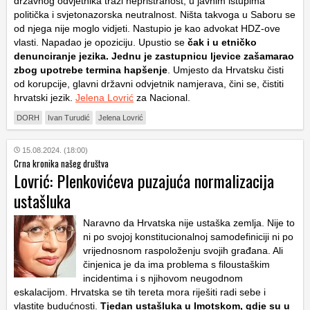
državnog odvjetnika traži nepristranost, u javnim istupima
politička i svjetonazorska neutralnost. Ništa takvoga u Saboru se
od njega nije moglo vidjeti. Nastupio je kao advokat HDZ-ove
vlasti. Napadao je opoziciju. Upustio se
čak i u etničko
denunciranje jezika. Jednu je zastupnicu ljevice zašamarao
zbog upotrebe termina hapšenje
. Umjesto da Hrvatsku čisti
od korupcije, glavni državni odvjetnik namjerava, čini se, čistiti
hrvatski jezik.
Jelena Lovrić
za Nacional.
DORH
Ivan Turudić
Jelena Lovrić
15.08.2024. (18:00)
Crna kronika našeg društva
Lovrić: Plenkovićeva puzajuća normalizacija
ustašluka
Naravno da Hrvatska nije ustaška zemlja. Nije to
ni po svojoj konstitucionalnoj samodefiniciji ni po
vrijednosnom raspoloženju svojih građana. Ali
činjenica je da ima problema s filoustaškim
incidentima i s njihovom neugodnom
eskalacijom. Hrvatska se tih tereta mora riješiti radi sebe i
vlastite budućnosti.
Tjedan ustašluka u Imotskom, gdje su u