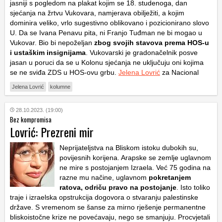
jasniji s pogledom na plakat kojim se 18. studenoga, dan
sjećanja na žrtvu Vukovara, namjerava obilježiti, a kojim
dominira veliko, vrlo sugestivno oblikovano i pozicionirano slovo
U.
Da se Ivana Penavu pita, ni Franjo Tuđman ne bi mogao u
Vukovar. Bio bi nepoželjan
zbog svojih stavova prema
HOS
-u
i ustaškim insignijama
. Vukovarski je gradonačelnik posve
jasan u poruci da se u Kolonu sjećanja ne uključuju oni kojima
se ne sviđa
ZDS
u
HOS
-ovu grbu.
Jelena Lovrić
za Nacional
Jelena Lovrić
kolumne
28.10.2023. (19:00)
Bez kompromisa
Lovrić: Prezreni mir
Neprijateljstva na Bliskom istoku dubokih su,
povijesnih korijena. Arapske se zemlje uglavnom
ne mire s postojanjem Izraela. Već 75 godina na
razne mu načine, uglavnom
pokretanjem
ratova, odriču pravo na postojanje
. Isto toliko
traje i izraelska opstrukcija dogovora o stvaranju palestinske
države. S
vremenom se šanse za mirno rješenje permanentne
bliskoistočne krize ne povećavaju, nego se smanjuju. Procvjetali