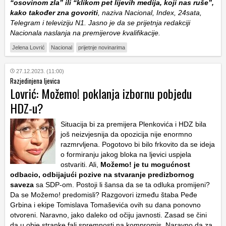
“osovinom zla” ili “klikom pet lijevih medija, koji nas ruše”,
kako također zna govoriti
, naziva Nacional, Index, 24sata,
Telegram i televiziju N1. Jasno je da se prijetnja redakciji
Nacionala naslanja na premijerove kvalifikacije.
Jelena Lovrić
Nacional
prijetnje novinarima
27.12.2023. (11:00)
Razjedinjena ljevica
Lovrić: Možemo! poklanja izbornu pobjedu
HDZ-u?
Situacija bi za premijera Plenkovića i HDZ bila
još neizvjesnija da opozicija nije enormno
razmrvljena. Pogotovo bi bilo frkovito da se ideja
o formiranju jakog bloka na ljevici uspjela
ostvariti. Ali,
Možemo! je tu mogućnost
odbacio, odbijajući pozive na stvaranje predizbornog
saveza
sa SDP-om. Postoji li šansa da se ta odluka promijeni?
Da se Možemo! predomisli? Razgovori između štaba Peđe
Grbina i ekipe Tomislava Tomaševića ovih su dana ponovno
otvoreni. Naravno, jako daleko od očiju javnosti. Zasad se čini
da u obje stranke fali spremnosti na kompromis. Naravno da za