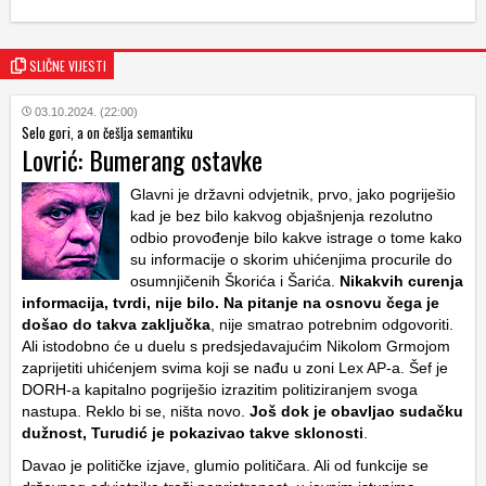
SLIČNE VIJESTI
03.10.2024. (22:00)
Selo gori, a on češlja semantiku
Lovrić: Bumerang ostavke
Glavni je državni odvjetnik, prvo, jako pogriješio
kad je bez bilo kakvog objašnjenja rezolutno
odbio provođenje bilo kakve istrage o tome kako
su informacije o skorim uhićenjima procurile do
osumnjičenih Škorića i Šarića.
Nikakvih curenja
informacija, tvrdi, nije bilo. Na pitanje na osnovu čega je
došao do takva zaključka
, nije smatrao potrebnim odgovoriti.
Ali istodobno će u duelu s predsjedavajućim Nikolom Grmojom
zaprijetiti uhićenjem svima koji se nađu u zoni Lex AP-a. Šef je
DORH-a kapitalno pogriješio izrazitim politiziranjem svoga
nastupa. Reklo bi se, ništa novo.
Još dok je obavljao sudačku
dužnost, Turudić je pokazivao takve sklonosti
.
Davao je političke izjave, glumio političara. Ali od funkcije se