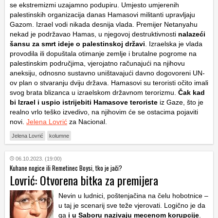
se ekstremizmi uzajamno podupiru. Umjesto umjerenih
palestinskih organizacija danas Hamasovi militanti upravljaju
Gazom. Izrael vodi nikada desnija vlada. Premijer Netanyahu
nekad je podržavao Hamas, u njegovoj destruktivnosti
nalazeći
šansu za smrt ideje o palestinskoj državi
. Izraelska je vlada
provodila ili dopuštala otimanje zemlje i brutalne pogrome na
palestinskim područjima, vjerojatno računajući na njihovu
aneksiju, odnosno sustavno uništavajući davno dogovoreni UN-
ov plan o stvaranju dviju država. Hamasovi su teroristi očito imali
svog brata blizanca u izraelskom državnom terorizmu.
Čak kad
bi Izrael i uspio istrijebiti Hamasove teroriste
iz Gaze, što je
realno vrlo teško izvedivo, na njihovim će se ostacima pojaviti
novi.
Jelena Lovrić
za Nacional.
Jelena Lovrić
kolumne
06.10.2023. (19:00)
Kuhane nogice ili Remetinec Boysi, tko je jači?
Lovrić: Otvorena bitka za premijera
Nevin u ludnici, poštenjačina na čelu hobotnice –
u taj je scenarij sve teže vjerovati. Logično je da
ga
i u Saboru nazivaju mecenom korupcije
.