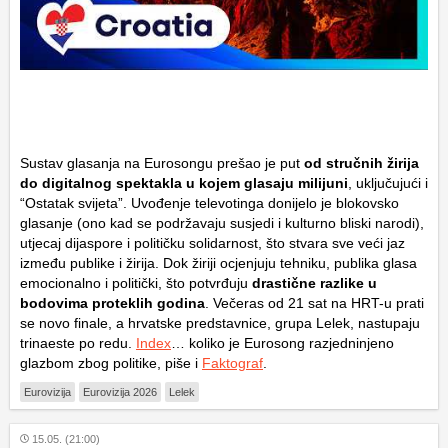
Sustav glasanja na Eurosongu prešao je put
od stručnih žirija
do digitalnog spektakla u kojem glasaju milijuni
, uključujući i
“Ostatak svijeta”. Uvođenje televotinga donijelo je blokovsko
glasanje (ono kad se podržavaju susjedi i kulturno bliski narodi),
utjecaj dijaspore i političku solidarnost, što stvara sve veći jaz
između publike i žirija. Dok žiriji ocjenjuju tehniku, publika glasa
emocionalno i politički, što potvrđuju
drastične razlike u
bodovima proteklih godina
. Večeras od 21 sat na HRT-u prati
se novo finale, a hrvatske predstavnice, grupa Lelek, nastupaju
trinaeste po redu.
Index
… koliko je Eurosong razjedninjeno
glazbom zbog politike, piše i
Faktograf
.
Eurovizija
Eurovizija 2026
Lelek
15.05. (21:00)