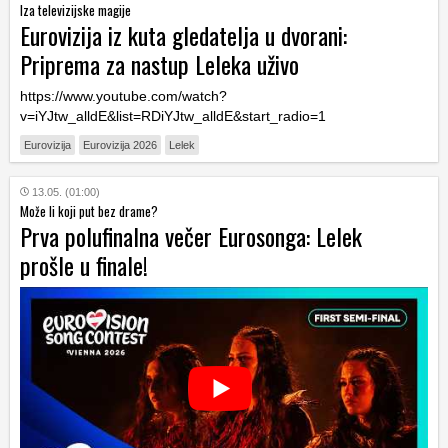
Iza televizijske magije
Eurovizija iz kuta gledatelja u dvorani:
Priprema za nastup Leleka uživo
https://www.youtube.com/watch?
v=iYJtw_alldE&list=RDiYJtw_alldE&start_radio=1
Eurovizija
Eurovizija 2026
Lelek
13.05. (01:00)
Može li koji put bez drame?
Prva polufinalna večer Eurosonga: Lelek
prošle u finale!