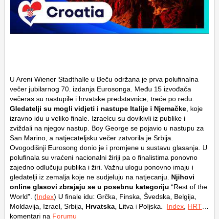
U Areni Wiener Stadthalle u Beču održana je prva polufinalna
večer jubilarnog 70. izdanja Eurosonga. Među 15 izvođača
večeras su nastupile i hrvatske predstavnice, treće po redu.
Gledatelji su mogli vidjeti i nastupe Italije i Njemačke
, koje
izravno idu u veliko finale. Izraelcu su dovikivli iz publike i
zviždali na njegov nastup. Boy George se pojavio u nastupu za
San Marino, a natjecateljsku večer zatvorila je Srbija.
Ovogodišnji Eurosong donio je i promjene u sustavu glasanja. U
polufinala su vraćeni nacionalni žiriji pa o finalistima ponovno
zajedno odlučuju publika i žiri. Važnu ulogu ponovno imaju i
gledatelji iz zemalja koje ne sudjeluju na natjecanju.
Njihovi
online glasovi zbrajaju se u posebnu kategoriju
“Rest of the
World”. (
Index
) U finale idu: Grčka, Finska, Švedska, Belgija,
Moldavija, Izrael, Srbija,
Hrvatska
, Litva i Poljska.
Index
,
HRT
…
komentari na
Forumu