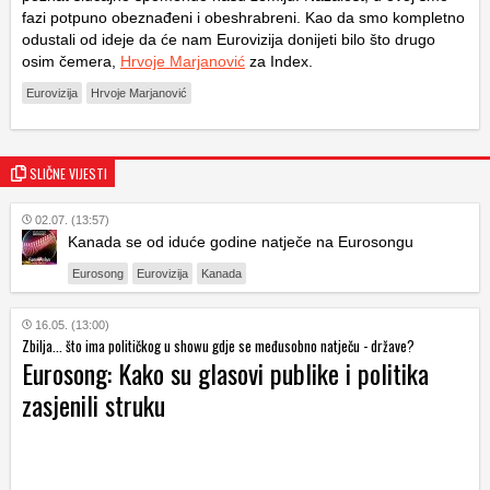
fazi potpuno obeznađeni i obeshrabreni. Kao da smo kompletno
odustali od ideje da će nam Eurovizija donijeti bilo što drugo
osim čemera,
Hrvoje Marjanović
za Index.
Eurovizija
Hrvoje Marjanović
SLIČNE VIJESTI
02.07. (13:57)
Kanada se od iduće godine natječe na Eurosongu
Eurosong
Eurovizija
Kanada
16.05. (13:00)
Zbilja... što ima političkog u showu gdje se međusobno natječu - države?
Eurosong: Kako su glasovi publike i politika
zasjenili struku