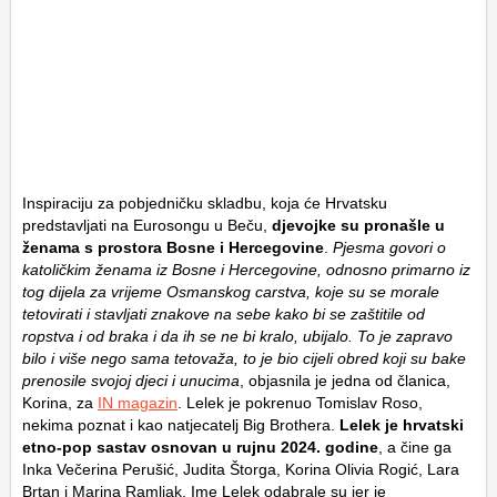
Inspiraciju za pobjedničku skladbu, koja će Hrvatsku
predstavljati na Eurosongu u Beču,
djevojke su pronašle u
ženama s prostora Bosne i Hercegovine
.
Pjesma govori o
katoličkim ženama iz Bosne i Hercegovine, odnosno primarno iz
tog dijela za vrijeme Osmanskog carstva, koje su se morale
tetovirati i stavljati znakove na sebe kako bi se zaštitile od
ropstva i od braka i da ih se ne bi kralo, ubijalo. To je zapravo
bilo i više nego sama tetovaža, to je bio cijeli obred koji su bake
prenosile svojoj djeci i unucima
, objasnila je jedna od članica,
Korina, za
IN magazin
. Lelek je pokrenuo Tomislav Roso,
nekima poznat i kao natjecatelj Big Brothera.
Lelek je hrvatski
etno-pop sastav osnovan u rujnu 2024. godine
, a čine ga
Inka Večerina Perušić, Judita Štorga, Korina Olivia Rogić, Lara
Brtan i Marina Ramljak. Ime Lelek odabrale su jer je