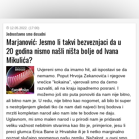
KATEGORIJE
12.05.2022. (17:00)
Jednostavno smo dosadni
Marjanović: Jesmo li takvi bezveznjaci da u
HRVATSKI
20 godina nismo našli ništa bolje od Ivana
WEB
Mikulića?
Uvjereni smo da imamo hit, ali ispostavi se da
nemamo. Poput Hrvoja Zekanovića i njegove
vrećice “kokaina”, vjerovali smo da ćemo
razvaliti, ali na kraju ispadnemo posrani. I
možemo još sto puta ponoviti da nam nije bitno,
ali bitno nam je. U redu, nije bitno kao nogomet, ali bilo bi super
s nestrpljenjem gledati tko će nam dati najveći broj bodova i
mrziti kompletan narod ako nam iste te bodove ne daju.
Uglavnom, mi smo malen narod i u prirodi nam je pridavati
veliku važnost nebitnim stvarima kao što je, primjerice, jesu li
preci glumca Erica Bane iz Hrvatske ili je li netko marginalno
poznat slučajno spomenuo našu zemlju. Nažalost, u ovoj smo