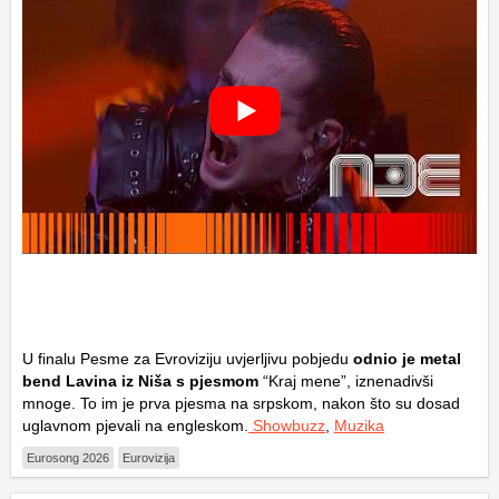
U finalu Pesme za Evroviziju uvjerljivu pobjedu
odnio je metal
bend Lavina iz Niša s pjesmom
“Kraj mene”, iznenadivši
mnoge. To im je prva pjesma na srpskom, nakon što su dosad
uglavnom pjevali na engleskom.
Showbuzz
,
Muzika
Eurosong 2026
Eurovizija