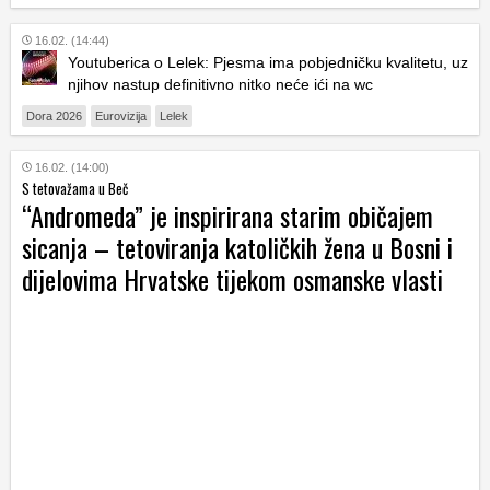
16.02. (14:44)
Youtuberica o Lelek: Pjesma ima pobjedničku kvalitetu, uz
njihov nastup definitivno nitko neće ići na wc
Dora 2026
Eurovizija
Lelek
16.02. (14:00)
S tetovažama u Beč
“Andromeda” je inspirirana starim običajem
sicanja – tetoviranja katoličkih žena u Bosni i
dijelovima Hrvatske tijekom osmanske vlasti