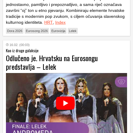
jednostavno, pamtljivo i prepoznatljivo, a sama riječ označava
završni “oj” ton u etno pjevanju. Kombiniraju elemente hrvatske
tradicije s modernim pop zvukom, s ciljem očuvanja slavenskog
kulturnog identiteta.
HRT
,
Index
Dora 2026
Eurosong 2026
Eurovizija
Lelek
16.02. (00:03)
Kao iz druge galaksije
Odlučeno je. Hrvatsku na Eurosongu
predstavlja – Lelek