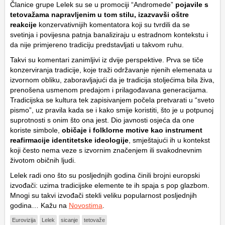
Članice grupe Lelek su se u promociji “Andromede”
pojavile s
tetovažama napravljenim u tom stilu, izazvavši oštre
reakcije
konzervativnijih komentatora koji su tvrdili da se
svetinja i povijesna patnja banaliziraju u estradnom kontekstu i
da nije primjereno tradiciju predstavljati u takvom ruhu.
Takvi su komentari zanimljivi iz dvije perspektive. Prva se tiče
konzerviranja tradicije, koje traži održavanje njenih elemenata u
izvornom obliku, zaboravljajući da je tradicija stoljećima bila živa,
prenošena usmenom predajom i prilagođavana generacijama.
Tradicijska se kultura tek zapisivanjem počela pretvarati u “sveto
pismo”, uz pravila kada se i kako smije koristiti, što je u potpunoj
suprotnosti s onim što ona jest. Dio javnosti osjeća da one
koriste simbole,
običaje i folklorne motive kao instrument
reafirmacije identitetske ideologije
, smještajući ih u kontekst
koji često nema veze s izvornim značenjem ili svakodnevnim
životom običnih ljudi.
Lelek radi ono što su posljednjih godina činili brojni europski
izvođači: uzima tradicijske elemente te ih spaja s pop glazbom.
Mnogi su takvi izvođači stekli veliku popularnost posljednjih
godina… Kažu na
Novostima
.
Eurovizija
Lelek
sicanje
tetovaže