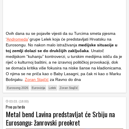
Ovih dana su se pojavile vijesti da su Turcima smeta pjesma
‘
Andromeda
’ grupe Lelek koja će predstavljati Hrvatsku na
Eurosongu. No nakon malo istraživanja
medijske situacije u
toj zemlji dolazi se do drukčijih zaključaka
. Unatoč
medijskom “kuhanju” kontroverzi, u turskim medijima ističu da je
riječ o kulturnoj baštini, a ne izravnoj političkoj provokaciji, dok
se domaća kritika više fokusira na niske šanse na kladionicama.
O njima se ne priča kao o Baby Lasagni, pa čak ni kao o Marku
Bošnjaku.
Zoran Stajčić
za Ravno do dna
Eurosong 2026
Eurovizija
Lelek
Zoran Stajčić
03.03. (18:00)
Prvo pa tvrdo
Metal bend Lavina predstavljat će Srbiju na
Eurosongu: žanrovski preokret