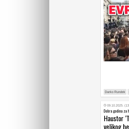
Darko Rundek
09.10.2025. (13
Dobra godina za 
Haustor ‘T
velikog b