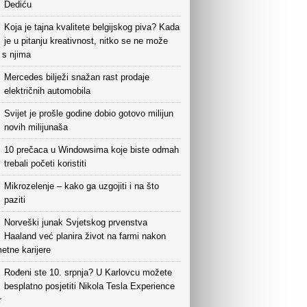
Dediću
Koja je tajna kvalitete belgijskog piva? Kada
je u pitanju kreativnost, nitko se ne može
i s njima
Mercedes bilježi snažan rast prodaje
električnih automobila
Svijet je prošle godine dobio gotovo milijun
novih milijunaša
10 prečaca u Windowsima koje biste odmah
trebali početi koristiti
Mikrozelenje – kako ga uzgojiti i na što
paziti
Norveški junak Svjetskog prvenstva
Haaland već planira život na farmi nakon
etne karijere
Rođeni ste 10. srpnja? U Karlovcu možete
besplatno posjetiti Nikola Tesla Experience
r