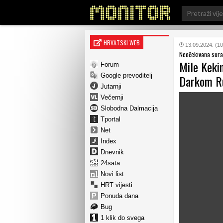
Search
for:
HRVATSKI WEB
13.09.2024. (10
Neočekivana sura
Mile Kekin
Forum
Google prevoditelj
Darkom R
Jutarnji
Večernji
Slobodna Dalmacija
Tportal
Net
Index
Dnevnik
24sata
Novi list
HRT vijesti
Ponuda dana
Bug
1 klik do svega