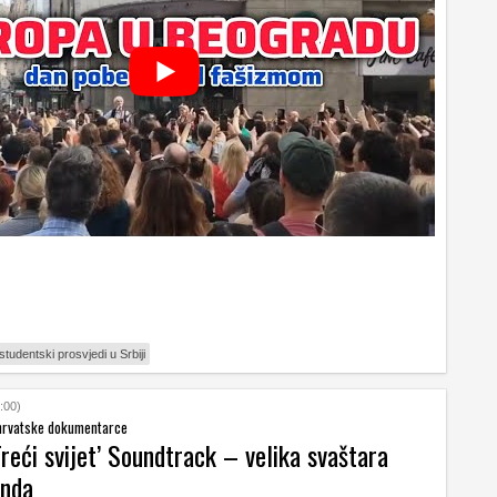
studentski prosvjedi u Srbiji
:00)
hrvatske dokumentarce
reći svijet’ Soundtrack – velika svaštara
enda