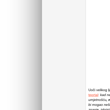
Uoči velikog 
tportal
:
kad ne
umjetnošću
, 
bi mogao nešto
znanje, iskris