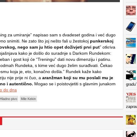
ing za umiranje” napisao sam s dvadeset godina i već dugo
no snimiti. Ne zato što joj nešto fali u žestokoj
punkerskoj
novskog, nego sam ju htio opet doživjeti prvi put
” otkriva
objašnjava kako je došlo do suradnje s Darkom Rundekom:
reban i gost koji će “Treningu” dati novu dimenziju i patinu.
 odmah Rundeka, s kime već dugo želim surađivati. Čekao
smu koja je, eto, konačno došla.” Rundek kaže kako
iju nije prije ni čuo, a
aranžman koji su mu poslali mu je
no i autentično.
Mogao se i poistovjetiti s glavnim junakom
gradu’
o do dna
Hladno pivo
Mile Kekin
zapra