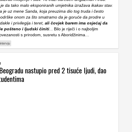
je da tako malo eksponiranih umjetnika izražava ikakav stav.
 je uz mene Sanda, koja preuzima dio tog truda i često
e podrške onom za što smatramo da je goruće da prodre u
dakle i privilegija i teret,
ali čovjek barem ima osjećaj da
je pošteno i ljudski činiti
.
.. Bilo je riječi i o najboljim
ovezanosti s prirodom, susretu s Aboridžinima…
intervju
u
Beogradu nastupio pred 2 tisuće ljudi, dao
tudentima