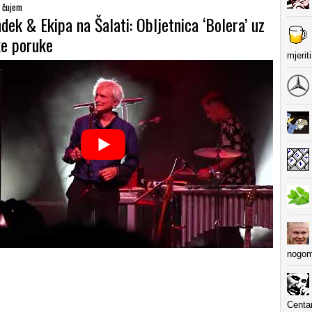
e čujem
ek & Ekipa na Šalati: Obljetnica ‘Bolera’ uz
ke poruke
mjerit
nogom
Centa