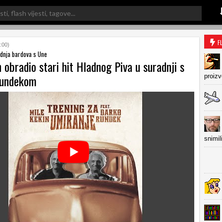
F
:00)
dnja bardova s Une
 obradio stari hit Hladnog Piva u suradnji s
undekom
proiz
snimil