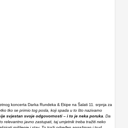
ljetnog koncerta Darka Rundeka & Ekipe na Šalati 11. srpnja za
tko tko se primio tog posla, koji spada u to što nazivamo
nije svjestan svoje odgovornosti – i to je neka poruka
. Da
 relevantno javno zastupati, taj umjetnik treba tražiti neko
talizirati mišljenje i stav. To traži određen angažman i trud.