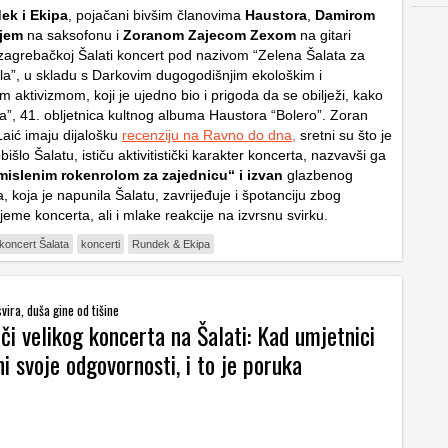
ek i Ekipa
, pojačani bivšim članovima
Haustora
,
Damirom
ijem
na saksofonu i
Zoranom Zajecom Zexom
na gitari
 zagrebačkoj Šalati koncert pod nazivom “Zelena Šalata za
icla”, u skladu s Darkovim dugogodišnjim ekološkim i
m aktivizmom, koji je ujedno bio i prigoda da se obilježi, kako
ta”, 41. obljetnica kultnog albuma Haustora “Bolero”. Zoran
 Laić imaju dijalošku
recenziju na Ravno do dna,
sretni su što je
išlo Šalatu, ističu aktivitistički karakter koncerta, nazvavši ga
islenim rokenrolom za zajednicu“ i izvan
glazbenog
a, koja je napunila Šalatu, zavrijeđuje i špotanciju zbog
ijeme koncerta, ali i mlake reakcije na izvrsnu svirku.
koncert Šalata
koncerti
Rundek & Ekipa
vira, duša gine od tišine
i velikog koncerta na Šalati: Kad umjetnici
ni svoje odgovornosti, i to je poruka