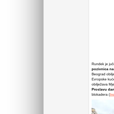
Rundek je juč
pozivnica na
Beograd obilj
Evropske kuće
obilježava M
Proslavu da
blokadera (
In