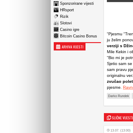
Sponzorirane vijesti
HRsport
Rizik
Slotovi
Casino igre
“Pjesmu “Tren
Bitcoin Casino Bonus
ju želim ponov
verziji s Dži
ARHIVA VIJESTI
Mile Kekin i 
“Bio mi je pot
Sjetio sam se
sam pravu pje
originalnu verz
zvučao polet
pjesme.
Ravn
Darko Rundek
SLIČNE VIJESTI
13.07. (13:00)