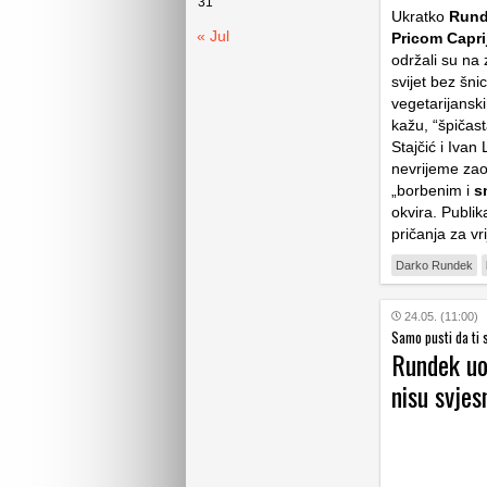
31
Ukratko
Rund
« Jul
Pricom Capr
održali su na
svijet bez šn
vegetarijanski
kažu, “špičas
Stajčić i Ivan
nevrijeme zaob
„borbenim i
sm
okvira. Publik
pričanja za vr
Darko Rundek
24.05. (11:00)
Samo pusti da ti s
Rundek uoč
nisu svjes