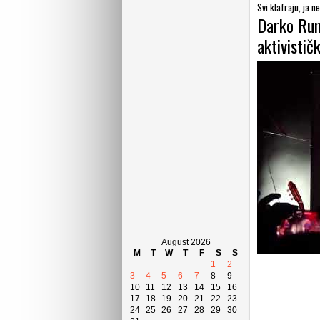
Svi klafraju, ja n
Darko Rund
aktivistič
August 2026
M
T
W
T
F
S
S
1
2
3
4
5
6
7
8
9
10
11
12
13
14
15
16
17
18
19
20
21
22
23
24
25
26
27
28
29
30