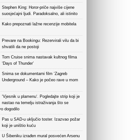
Stephen King: Horor-priče najviše cijene
suosjećajni ljudi. Paradoksalno, ali istinito
Kako prepoznati lažne recenzije mobitela
Prevare na Bookingu: Rezervirali vilu da bi
shvatili da ne postoji
Tom Cruise snima nastavak kultnog filma
‘Days of Thunder’
Snima se dokumentarni film ‘Zagreb
Underground – Kako je počeo rave u mom
‘Vjesnik u plamenu‘. Pogledajte strip koji je
nastao na temelju istraživanja što se
vo dogodilo
Pas u SAD-u uključio toster. Izazvao požar
koji je uništio kuću
U Šibeniku izrađen mural posvećen Arsenu