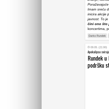
Poražavajuće 
Imam sreću da
inicira akcij
javnost. To je 
čini ono što 
koncertima, p
Darko Rundek
09.05. (21:00)
Apokalipso sviraj
Rundek u 
podršku s