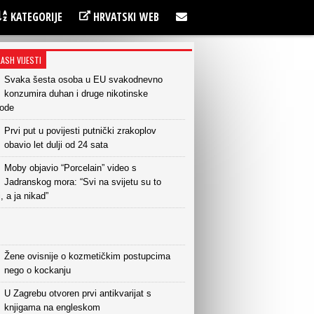
KATEGORIJE
HRVATSKI WEB
LASH VIJESTI
Svaka šesta osoba u EU svakodnevno
konzumira duhan i druge nikotinske
vode
Prvi put u povijesti putnički zrakoplov
obavio let dulji od 24 sata
Moby objavio “Porcelain” video s
Jadranskog mora: “Svi na svijetu su to
i, a ja nikad”
Žene ovisnije o kozmetičkim postupcima
nego o kockanju
U Zagrebu otvoren prvi antikvarijat s
knjigama na engleskom