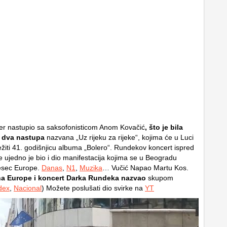
er nastupio sa saksofonisticom Anom Kovačić
, što je bila
 dva nastupa
nazvana „Uz rijeku za rijeke“, kojima će u Luci
ežiti 41. godišnjicu albuma „Bolero“. Rundekov koncert ispred
 ujedno je bio i dio manifestacija kojima se u Beogradu
jesec Europe.
Danas
,
N1
,
Muzika
… Vučić Napao Martu Kos.
na Europe i koncert Darka Rundeka nazvao
skupom
dex
,
Nacional
) Možete poslušati dio svirke na
YT