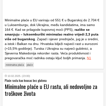
Minimalne plaće u EU variraju od 551 € u Bugarskoj do 2.704 €
u Luksemburgu, dok Ukrajina, među kandidatima, ima samo
164 €. Kad se prilagode kupovnoj moći (PPS),
razlike se
smanjuju – luksemburški minimalac realno vrijedi 2,3 puta
više od bugarskog
. Zapad i sjever prednjače, jug je u sredini,
a istok i Balkan na dnu. Hrvatska bilježi najveći rast u eurozoni
(+15,5% godišnje). Turska i Ukrajina su najveći gubitnici, a
Sjeverna Makedonija rekorder rasta. Veća produktivnost i
pregovaračka moć radnika ostaju ključ boljih primanja.
N1
minimalna plaća
plaće
10.02.2025. (23:00)
Plaće rastu kao kvasac bez glutena
Minimalne plaće u EU rastu, ali nedovoljno za
troškove života