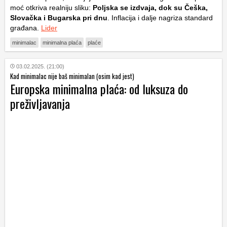
moć otkriva realniju sliku:
Poljska se izdvaja, dok su Češka,
Slovačka i Bugarska pri dnu
. Inflacija i dalje nagriza standard
građana.
Lider
minimalac
minimalna plaća
plaće
03.02.2025. (21:00)
Kad minimalac nije baš minimalan (osim kad jest)
Europska minimalna plaća: od luksuza do
preživljavanja