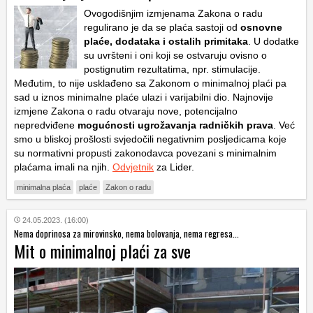
Ovogodišnjim izmjenama Zakona o radu
regulirano je da se plaća sastoji od
osnovne
plaće, dodataka i ostalih primitaka
. U dodatke
su uvršteni i oni koji se ostvaruju ovisno o
postignutim rezultatima, npr. stimulacije.
Međutim, to nije usklađeno sa Zakonom o minimalnoj plaći pa
sad u iznos minimalne plaće ulazi i varijabilni dio. Najnovije
izmjene Zakona o radu otvaraju nove, potencijalno
nepredviđene
mogućnosti ugrožavanja radničkih prava
. Već
smo u bliskoj prošlosti svjedočili negativnim posljedicama koje
su normativni propusti zakonodavca povezani s minimalnim
plaćama imali na njih.
Odvjetnik
za Lider.
minimalna plaća
plaće
Zakon o radu
24.05.2023. (16:00)
Nema doprinosa za mirovinsko, nema bolovanja, nema regresa...
Mit o minimalnoj plaći za sve