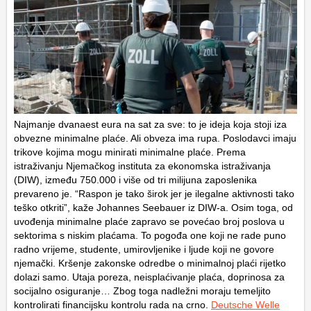
Najmanje dvanaest eura na sat za sve: to je ideja koja stoji iza
obvezne minimalne plaće. Ali obveza ima rupa. Poslodavci imaju
trikove kojima mogu minirati minimalne plaće. Prema
istraživanju Njemačkog instituta za ekonomska istraživanja
(DIW), između 750.000 i više od tri milijuna zaposlenika
prevareno je. “Raspon je tako širok jer je ilegalne aktivnosti tako
teško otkriti”, kaže Johannes Seebauer iz DIW-a. Osim toga, od
uvođenja minimalne plaće zapravo se povećao broj poslova u
sektorima s niskim plaćama. To pogođa one koji ne rade puno
radno vrijeme, studente, umirovljenike i ljude koji ne govore
njemački. Kršenje zakonske odredbe o minimalnoj plaći rijetko
dolazi samo. Utaja poreza, neisplaćivanje plaća, doprinosa za
socijalno osiguranje… Zbog toga nadležni moraju temeljito
kontrolirati financijsku kontrolu rada na crno.
Deutsche Welle