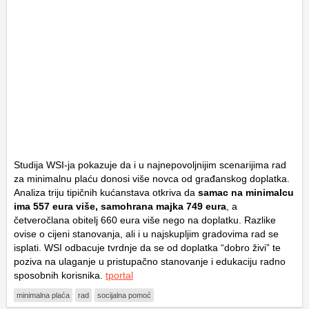
Studija WSI-ja pokazuje da i u najnepovoljnijim scenarijima rad
za minimalnu plaću donosi više novca od građanskog doplatka.
Analiza triju tipičnih kućanstava otkriva da
samac na minimalcu
ima 557 eura više, samohrana majka 749 eura
, a
četveročlana obitelj 660 eura više nego na doplatku. Razlike
ovise o cijeni stanovanja, ali i u najskupljim gradovima rad se
isplati. WSI odbacuje tvrdnje da se od doplatka “dobro živi” te
poziva na ulaganje u pristupačno stanovanje i edukaciju radno
sposobnih korisnika.
tportal
minimalna plaća
rad
socijalna pomoć