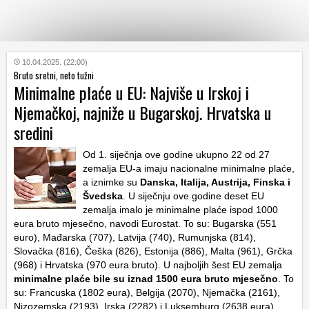
KATEGORIJE
10.04.2025. (22:00)
Bruto sretni, neto tužni
Minimalne plaće u EU: Najviše u Irskoj i
HRVATSKI
Njemačkoj, najniže u Bugarskoj. Hrvatska u
WEB
sredini
Od 1. siječnja ove godine ukupno 22 od 27
zemalja EU-a imaju nacionalne minimalne plaće,
a iznimke su
Danska, Italija, Austrija, Finska i
Švedska
. U siječnju ove godine deset EU
zemalja imalo je minimalne plaće ispod 1000
eura bruto mjesečno, navodi Eurostat. To su: Bugarska (551
euro), Mađarska (707), Latvija (740), Rumunjska (814),
Slovačka (816), Češka (826), Estonija (886), Malta (961), Grčka
(968) i Hrvatska (970 eura bruto). U najboljih šest EU zemalja
minimalne plaće bile su iznad 1500 eura bruto mjesečno
. To
su: Francuska (1802 eura), Belgija (2070), Njemačka (2161),
Nizozemska (2193), Irska (2282) i Luksemburg (2638 eura).