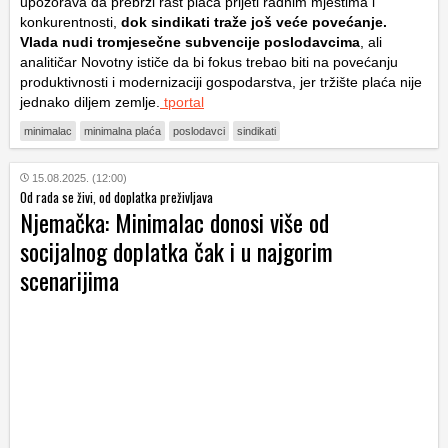
upozorava da prebrzi rast plaća prijeti radnim mjestima i
konkurentnosti,
dok sindikati traže još veće povećanje.
Vlada nudi tromjesečne subvencije poslodavcima
, ali
analitičar Novotny ističe da bi fokus trebao biti na povećanju
produktivnosti i modernizaciji gospodarstva, jer tržište plaća nije
jednako diljem zemlje.
tportal
minimalac
minimalna plaća
poslodavci
sindikati
15.08.2025. (12:00)
Od rada se živi, od doplatka preživljava
Njemačka: Minimalac donosi više od
socijalnog doplatka čak i u najgorim
scenarijima