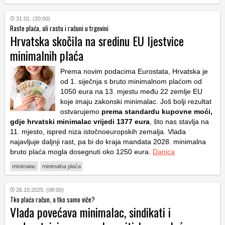
31.01. (20:00)
Raste plaća, ali rastu i računi u trgovini
Hrvatska skočila na sredinu EU ljestvice
minimalnih plaća
Prema novim podacima Eurostata, Hrvatska je
od 1. siječnja s bruto minimalnom plaćom od
1050 eura na 13. mjestu među 22 zemlje EU
koje imaju zakonski minimalac. Još bolji rezultat
ostvarujemo
prema standardu kupovne moći,
gdje hrvatski minimalac vrijedi 1377 eura
, što nas stavlja na
11. mjesto, ispred niza istočnoeuropskih zemalja. Vlada
najavljuje daljnji rast, pa bi do kraja mandata 2028. minimalna
bruto plaća mogla dosegnuti oko 1250 eura.
Danica
minimalac
minimalna plaća
26.10.2025. (08:00)
Tko plaća račun, a tko samo viče?
Vlada povećava minimalac, sindikati i