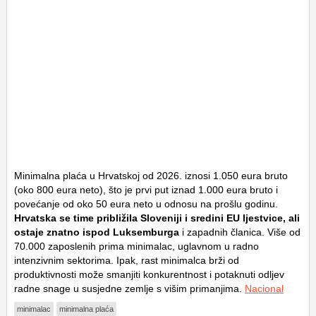
Minimalna plaća u Hrvatskoj od 2026. iznosi 1.050 eura bruto
(oko 800 eura neto), što je prvi put iznad 1.000 eura bruto i
povećanje od oko 50 eura neto u odnosu na prošlu godinu.
Hrvatska se time približila Sloveniji i sredini EU ljestvice, ali
ostaje znatno ispod Luksemburga
i zapadnih članica. Više od
70.000 zaposlenih prima minimalac, uglavnom u radno
intenzivnim sektorima. Ipak, rast minimalca brži od
produktivnosti može smanjiti konkurentnost i potaknuti odljev
radne snage u susjedne zemlje s višim primanjima.
Nacional
minimalac
minimalna plaća