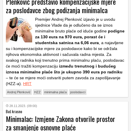
Plenković predstavio kompenzacijske mjere
za poslodavce zbog podizanja minimalca
Premijer Andrej Plenković izjavio je u uvodu
sjednice Vlade da je odlučeno da se iznos
minimalne bruto plaće od iduće godine
podigne
za 130 eura na 970 eura, porast će i
studentska satnica na 6,06 eura
, a najavljene
su i kompenzacijske mjere za poslodavce kako bi se održala
njihova ekonomska aktivnost i sačuvala radna mjesta. Za
svakog radnika koji trenutno prima minimalnu plaću, poslodavac
će moći tražiti kompenzaciju
između trenutnog i budućeg
iznosa minimalne plaće što je ukupno 390 eura po radniku
– te će se mjere moći ostvariti putem zavoda za zapošljavanje
(HZZ-a).
HRT
Andrej Plenković
HZZ
minimalna plaća
poslodavci
28.11.2023. (09:00)
Baš krasno
Minimalac: Izmjene Zakona otvorile prostor
za smanjenje osnovne plaće