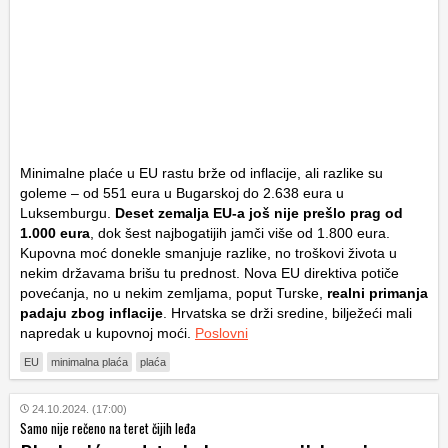
Minimalne plaće u EU rastu brže od inflacije, ali razlike su
goleme – od 551 eura u Bugarskoj do 2.638 eura u
Luksemburgu.
Deset zemalja EU-a još nije prešlo prag od
1.000 eura
, dok šest najbogatijih jamči više od 1.800 eura.
Kupovna moć donekle smanjuje razlike, no troškovi života u
nekim državama brišu tu prednost. Nova EU direktiva potiče
povećanja, no u nekim zemljama, poput Turske,
realni primanja
padaju zbog inflacije
. Hrvatska se drži sredine, bilježeći mali
napredak u kupovnoj moći.
Poslovni
EU
minimalna plaća
plaća
24.10.2024. (17:00)
Samo nije rečeno na teret čijih leđa