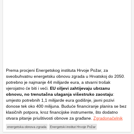
Prema procjeni Energetskog instituta Hrvoje Požar, za
sveobuhvatnu energetsku obnovu zgrada u Hrvatskoj do 2050.
potrebno je najmanje 44 milijarde eura, a stvarni trošak
vjerojatno će biti i veći.
EU ciljevi zahtijevaju ubrzanu
obnovu, no trenutačna ulaganja višestruko zaostaju
:
umjesto potrebnih 1,1 milijarde eura godišnje, javni pozivi
donose tek oko 400 milijuna. Buduće financiranje planira se bez
klasičnih potpora, kroz financijske instrumente, što dodatno
otvara pitanje priuštivosti obnove za građane.
Zgradonačelnik
energetska obnova zgrada
Energetski institut Hrvoje Požar