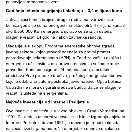
postavljeni termostatski ventili.
Godišnja ušteda na grijanju i hlađenju – 3,4 milijuna kuna
Zahvaljujući tome i brojnim drugim radovima, varaždinska
bolnica godišnje će na energentima uštedjeti 3,4 milijuna kuna ili
oko 8.650.000 Kwh energije, a upravo će se iz tih ušteda
ulaganje vraćati 14 godina nakon završetka radova.
Ulaganje je u sklopu Programa energetske obnove zgrada
javnog sektora, kojeg provodi Agencija za pravni promet i
posredovanje nekretninama (APN), a Fond za zaštitu okoliša i
energetsku učinkovitost osigurava sredstva za sufinanciranje
provedbe. Fond će osigurati 24 milijuna kuna, a ostatak
sredstava Prvo plinarsko društvo, pružatelj energetske obnove
koje je odabrano putem postupka javne nabave. Opća bolnica
Varaždin ne mora osigurati sredstva budući da će se ulaganje
vraćati iz ušteda na energentima.
Najveća investicija od Interne i Pedijatrije
Ova investicija najveća je u javne objekte u Gradu Varaždinu od
1991. Posljednja usporediva investicija bila je izgradnja objekata
Interne i Pedijatrije davne 1991., a u ovom je trenutku četvrta
najveća investicija na području energetske obnove objekata u