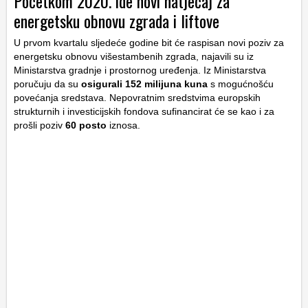
Početkom 2020. ide novi natječaj za
energetsku obnovu zgrada i liftove
U prvom kvartalu sljedeće godine bit će raspisan novi poziv za
energetsku obnovu višestambenih zgrada, najavili su iz
Ministarstva gradnje i prostornog uređenja. Iz Ministarstva
poručuju da su
osigurali 152 milijuna kuna
s mogućnošću
povećanja sredstava. Nepovratnim sredstvima europskih
strukturnih i investicijskih fondova sufinancirat će se kao i za
prošli poziv
60 posto
iznosa.