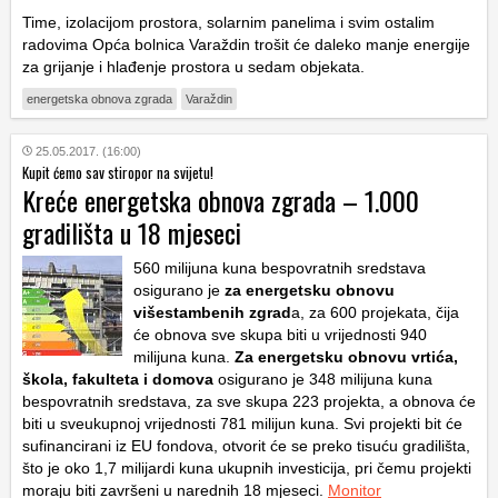
Time, izolacijom prostora, solarnim panelima i svim ostalim
radovima Opća bolnica Varaždin trošit će daleko manje energije
za grijanje i hlađenje prostora u sedam objekata.
energetska obnova zgrada
Varaždin
25.05.2017. (16:00)
Kupit ćemo sav stiropor na svijetu!
Kreće energetska obnova zgrada – 1.000
gradilišta u 18 mjeseci
560 milijuna kuna bespovratnih sredstava
osigurano je
za energetsku obnovu
višestambenih zgrad
a, za 600 projekata, čija
će obnova sve skupa biti u vrijednosti 940
milijuna kuna.
Za energetsku obnovu vrtića,
škola, fakulteta i domova
osigurano je 348 milijuna kuna
bespovratnih sredstava, za sve skupa 223 projekta, a obnova će
biti u sveukupnoj vrijednosti 781 milijun kuna. Svi projekti bit će
sufinancirani iz EU fondova, otvorit će se preko tisuću gradilišta,
što je oko 1,7 milijardi kuna ukupnih investicija, pri čemu projekti
moraju biti završeni u narednih 18 mjeseci.
Monitor