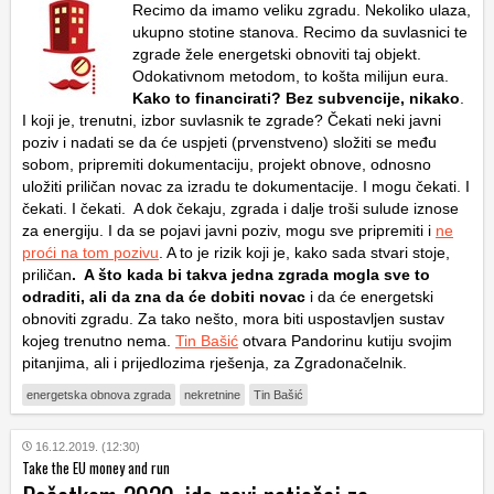
Recimo da imamo veliku zgradu. Nekoliko ulaza,
ukupno stotine stanova. Recimo da suvlasnici te
zgrade žele energetski obnoviti taj objekt.
Odokativnom metodom, to košta milijun eura.
Kako to financirati? Bez subvencije, nikako
.
I koji je, trenutni, izbor suvlasnik te zgrade? Čekati neki javni
poziv i nadati se da će uspjeti (prvenstveno) složiti se među
sobom, pripremiti dokumentaciju, projekt obnove, odnosno
uložiti priličan novac za izradu te dokumentacije. I mogu čekati. I
čekati. I čekati. A dok čekaju, zgrada i dalje troši sulude iznose
za energiju. I da se pojavi javni poziv, mogu sve pripremiti i
ne
proći na tom pozivu
. A to je rizik koji je, kako sada stvari stoje,
priličan
. A što kada bi takva jedna zgrada mogla sve to
odraditi, ali da zna da će dobiti novac
i da će energetski
obnoviti zgradu. Za tako nešto, mora biti uspostavljen sustav
kojeg trenutno nema.
Tin Bašić
otvara Pandorinu kutiju svojim
pitanjima, ali i prijedlozima rješenja, za Zgradonačelnik.
energetska obnova zgrada
nekretnine
Tin Bašić
16.12.2019. (12:30)
Take the EU money and run