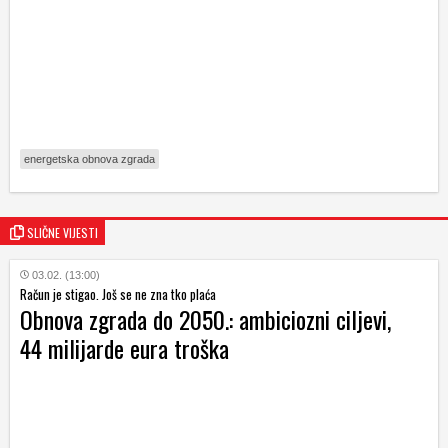
energetska obnova zgrada
SLIČNE VIJESTI
03.02. (13:00)
Račun je stigao. Još se ne zna tko plaća
Obnova zgrada do 2050.: ambiciozni ciljevi,
44 milijarde eura troška