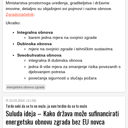
Ministarstva prostornoga uređenja, graditeljstva i državne
imovine, detaljno su objašnjeni svi pojmovi i razine obnove.
Zgradonačelnik
:
Ukratko:
Integralna obnova
barem jedna mjera na ovojnici zgrade
Dubinska obnova
mjere na ovojnici zgrade i tehničkim sustavima
Sveobuhvatna obnova
integralna ili dubinska obnova
jedna ili više mjera za smanjenje rizika povezanih s
djelovanjem potresa
povećanja sigurnosti u slučaju požara
energetska obnova zgrada
23.03.2024. (11:00)
Tvrde neki da se to ne može, ja vam tvrdim da se to može
Suluda ideja – Kako država može sufinancirati
energetsku obnovu zgrada bez EU novca