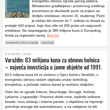
energetsku obnovu zgrada javnog sektora,
Ministarstvo graditeljstva i prostornog uređenja
privremeno je obustavilo poziv za prijavu za
dodjelu sredstava, otvoren 16. studenog. Poziv
je trebao biti otvoren do 7. svibnja no dosad su
pristigle 443 prijave, koje čine više od 200 posto od osiguranih
sredstava. Na raspolaganju je 380 milijuna kuna iz Europskog
fonda za regionalni razvoj.
Novi list
energetska obnova zgrada
subvencije
16.08.2017. (15:00)
Varaždin: 83 milijuna kuna za obnovu bolnica
– najveća investicija u javne objekte od 1991.
83,5 milijuna kuna bit će uloženo u Opću bolnicu Varaždin, u
energetsku obnovu sedam objekata unutar bolničkog
kompleksa, a početak radova danas je svečano obilježen.
Osim što će zgrade Interne, Neurologije, Kirurgije, Kuhinje,
Ljekarne, Logopedije i Praonice dobiti nove, toplinski izolirane
fasade, novu stolariju i solarne panele, u objektima će mjerenje
potrošnje energije biti automatizirano, a na radijatore će biti