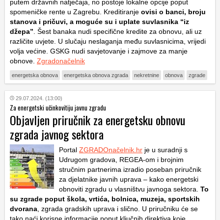
putem državnih natječaja, no postoje lokalne opcije poput
spomeničke rente u Zagrebu. Kreditiranje
ovisi o banci, broju
stanova i pričuvi, a moguće su i uplate suvlasnika “iz
džepa”
. Šest banaka nudi specifične kredite za obnovu, ali uz
različite uvjete. U slučaju neslaganja među suvlasnicima, vrijedi
volja većine. GSKG nudi savjetovanje i zajmove za manje
obnove.
Zgradonačelnik
energetska obnova
energetska obnova zgrada
nekretnine
obnova
zgrade
29.07.2024. (13:00)
Za energetski učinkovitiju javnu zgradu
Objavljen priručnik za energetsku obnovu
zgrada javnog sektora
Portal
ZGRADOnačelnik.hr
je u suradnji s
Udrugom gradova, REGEA-om i brojnim
stručnim partnerima izradio poseban priručnik
za djelatnike javnih uprava – kako energetski
obnoviti zgradu u vlasništvu javnoga sektora.
To
su zgrade poput škola, vrtića, bolnica, muzeja, sportskih
dvorana
, zgrada gradskih uprava i slično. U priručniku će se
tako naći korisne informacije poput ključnih direktiva koje