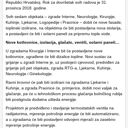
Republici Hrvatskoj. Rok za dovršetak svih radova je 31.
prosinca 2018. godine.
Svih sedam objekata – zgrade Interne, Neurologije, Kirurgije,
Kuhinje, Ljekarne, Logopedije i Praonice – dobit će nove fasade,
toplinski izolirane, na objektima će biti postavljena nova stolarija,
a postavljeni će biti i solarni paneli za pripremu tople vode.
Nove kotlovnice, izolacija, glačalo, ventili, solarni paneli…
U zgradama Kirurgije i Interne bit će postavljene nove
kotlovnice, ugrađene će biti dizalice topline. Novi sustav za
grijanje u zgradi Interne je, uz postojeći cjevovod, predviđen za
grijanje još pet objekata, zgrada RTG-a, Ljekarne, Kuhinje,
Neurologije i Ginekologije.
Ravni krovovi će pak biti izolirani na zgradama Ljekarne i
Kuhinje, a zgrada Praonice će, primjerice, dobiti novi valjak za
glačanje, pa će u tehnološkom procesu glačanja bolničkog rublja
biti postignuta dodatna ušteda energije.
Projektom je predviđeno i stavljanje termostatskih ventila na
radijatorima, mjerenje potrošnje energije će biti automatizirano,
a u zgradama će biti postavljeni odvojeni mjerači za zasebno
mjerenje potrošnje energije.