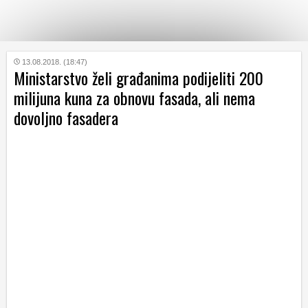
KATEGORIJE
13.08.2018. (18:47)
Ministarstvo želi građanima podijeliti 200
milijuna kuna za obnovu fasada, ali nema
HRVATSKI
dovoljno fasadera
WEB