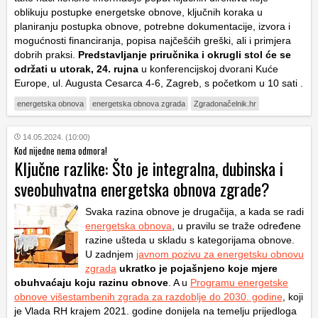
oblikuju postupke energetske obnove, ključnih koraka u
planiranju postupka obnove, potrebne dokumentacije, izvora i
mogućnosti financiranja, popisa najčešćih greški, ali i primjera
dobrih praksi.
Predstavljanje priručnika i okrugli stol će se
održati u utorak, 24. rujna
u konferencijskoj dvorani Kuće
Europe, ul. Augusta Cesarca 4-6, Zagreb, s početkom u 10 sati .
energetska obnova
energetska obnova zgrada
Zgradonačelnik.hr
14.05.2024. (10:00)
Kod nijedne nema odmora!
Ključne razlike: Što je integralna, dubinska i
sveobuhvatna energetska obnova zgrade?
Svaka razina obnove je drugačija, a kada se radi
energetska obnova
, u pravilu se traže određene
razine ušteda u skladu s kategorijama obnove.
U zadnjem
javnom pozivu za energetsku obnovu
zgrada
ukratko je pojašnjeno koje mjere
obuhvaćaju koju razinu obnove
. A u
Programu energetske
obnove višestambenih zgrada za razdoblje do 2030. godine
, koji
je Vlada RH krajem 2021. godine donijela na temelju prijedloga