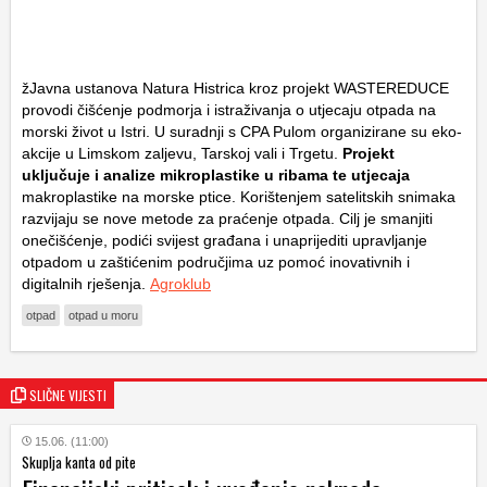
žJavna ustanova Natura Histrica kroz projekt WASTEREDUCE
provodi čišćenje podmorja i istraživanja o utjecaju otpada na
morski život u Istri. U suradnji s CPA Pulom organizirane su eko-
akcije u Limskom zaljevu, Tarskoj vali i Trgetu.
Projekt
uključuje i analize mikroplastike u ribama te utjecaja
makroplastike na morske ptice. Korištenjem satelitskih snimaka
razvijaju se nove metode za praćenje otpada. Cilj je smanjiti
onečišćenje, podići svijest građana i unaprijediti upravljanje
otpadom u zaštićenim područjima uz pomoć inovativnih i
digitalnih rješenja.
Agroklub
otpad
otpad u moru
SLIČNE VIJESTI
15.06. (11:00)
Skuplja kanta od pite