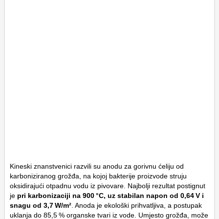
Kineski znanstvenici razvili su anodu za gorivnu ćeliju od
karboniziranog grožđa, na kojoj bakterije proizvode struju
oksidirajući otpadnu vodu iz pivovare. Najbolji rezultat postignut
je
pri karbonizaciji na 900 °C, uz stabilan napon od 0,64 V i
snagu od 3,7 W/m²
. Anoda je ekološki prihvatljiva, a postupak
uklanja do 85,5 % organske tvari iz vode. Umjesto grožđa, može