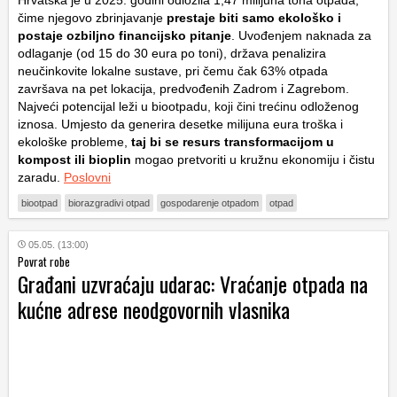
Hrvatska je u 2025. godini odložila 1,47 milijuna tona otpada,
čime njegovo zbrinjavanje
prestaje biti samo ekološko i
postaje ozbiljno financijsko pitanje
. Uvođenjem naknada za
odlaganje (od 15 do 30 eura po toni), država penalizira
neučinkovite lokalne sustave, pri čemu čak 63% otpada
završava na pet lokacija, predvođenih Zadrom i Zagrebom.
Najveći potencijal leži u biootpadu, koji čini trećinu odloženog
iznosa. Umjesto da generira desetke milijuna eura troška i
ekološke probleme,
taj bi se resurs transformacijom u
kompost ili bioplin
mogao pretvoriti u kružnu ekonomiju i čistu
zaradu.
Poslovni
biootpad
biorazgradivi otpad
gospodarenje otpadom
otpad
05.05. (13:00)
Povrat robe
Građani uzvraćaju udarac: Vraćanje otpada na
kućne adrese neodgovornih vlasnika