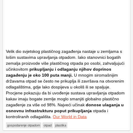
Velik dio svjetskog plastičnog zagađenja nastaje u zemljama s
lošim sustavima upravljanja otpadom. Iako stanovnici bogatih
zemalja proizvode više plastičnog otpada po osobi, zahvaljujući
učinkovitom
prikupljanju i odlaganju njihov doprinos
zagađenju je oko 100 puta manji.
U mnogim siromašnijim
državama otpad se često ne prikuplja ili završava na otvorenim
odlagalištima, gdje lako dospijeva u okoliš ili se spaljuje.
Procjene pokazuju da bi uvođenje sustava upravljanja otpadom
kakav imaju bogate zemlje moglo smanjiti globalno plastično
zagađenje za više od 98%. Najveći učinak
donose ulaganja u
osnovnu infrastrukturu poput prikupljanja
otpada i
kontroliranih odlagališta.
Our World in Data
gospodarenje otpadom
otpad
plastika