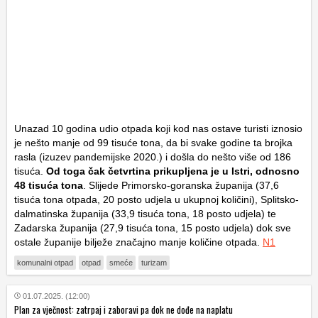
Unazad 10 godina udio otpada koji kod nas ostave turisti iznosio
je nešto manje od 99 tisuće tona, da bi svake godine ta brojka
rasla (izuzev pandemijske 2020.) i došla do nešto više od 186
tisuća.
Od toga čak četvrtina prikupljena je u Istri, odnosno
48 tisuća tona
. Slijede Primorsko-goranska županija (37,6
tisuća tona otpada, 20 posto udjela u ukupnoj količini), Splitsko-
dalmatinska županija (33,9 tisuća tona, 18 posto udjela) te
Zadarska županija (27,9 tisuća tona, 15 posto udjela) dok sve
ostale županije bilježe značajno manje količine otpada.
N1
komunalni otpad
otpad
smeće
turizam
01.07.2025. (12:00)
Plan za vječnost: zatrpaj i zaboravi pa dok ne dođe na naplatu