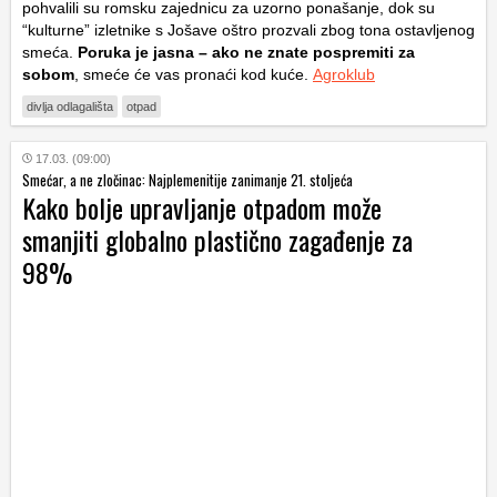
pohvalili su romsku zajednicu za uzorno ponašanje, dok su
“kulturne” izletnike s Jošave oštro prozvali zbog tona ostavljenog
smeća.
Poruka je jasna – ako ne znate pospremiti za
sobom
, smeće će vas pronaći kod kuće.
Agroklub
divlja odlagališta
otpad
17.03. (09:00)
Smećar, a ne zločinac: Najplemenitije zanimanje 21. stoljeća
Kako bolje upravljanje otpadom može
smanjiti globalno plastično zagađenje za
98%