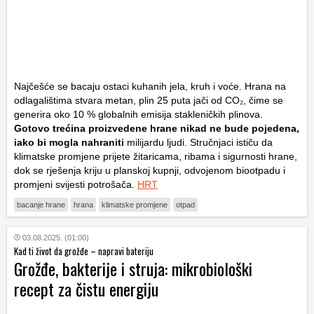
Najčešće se bacaju ostaci kuhanih jela, kruh i voće. Hrana na
odlagalištima stvara metan, plin 25 puta jači od CO₂, čime se
generira oko 10 % globalnih emisija stakleničkih plinova.
Gotovo trećina proizvedene hrane nikad ne bude pojedena,
iako bi mogla nahraniti
milijardu ljudi. Stručnjaci ističu da
klimatske promjene prijete žitaricama, ribama i sigurnosti hrane,
dok se rješenja kriju u planskoj kupnji, odvojenom biootpadu i
promjeni svijesti potrošača.
HRT
bacanje hrane
hrana
klimatske promjene
otpad
03.08.2025. (01:00)
Kad ti život da grožđe – napravi bateriju
Grožđe, bakterije i struja: mikrobiološki
recept za čistu energiju