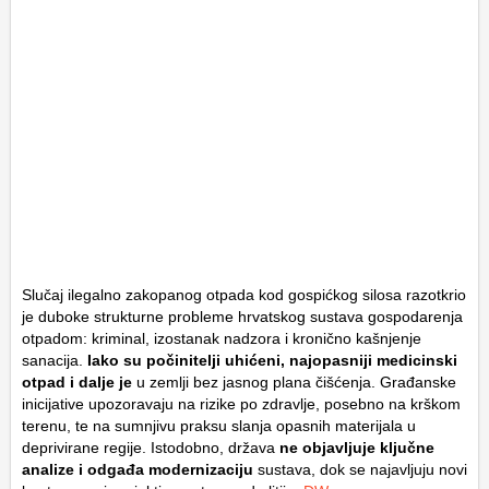
Slučaj ilegalno zakopanog otpada kod gospićkog silosa razotkrio
je duboke strukturne probleme hrvatskog sustava gospodarenja
otpadom: kriminal, izostanak nadzora i kronično kašnjenje
sanacija.
Iako su počinitelji uhićeni, najopasniji medicinski
otpad i dalje je
u zemlji bez jasnog plana čišćenja. Građanske
inicijative upozoravaju na rizike po zdravlje, posebno na krškom
terenu, te na sumnjivu praksu slanja opasnih materijala u
deprivirane regije. Istodobno, država
ne objavljuje ključne
analize i odgađa modernizaciju
sustava, dok se najavljuju novi