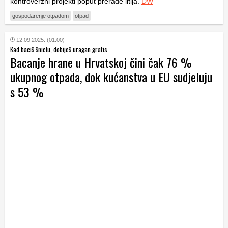
kontroverzni projekti poput prerade litija.
DW
gospodarenje otpadom
otpad
12.09.2025. (01:00)
Kad baciš šniclu, dobiješ uragan gratis
Bacanje hrane u Hrvatskoj čini čak 76 %
ukupnog otpada, dok kućanstva u EU sudjeluju
s 53 %