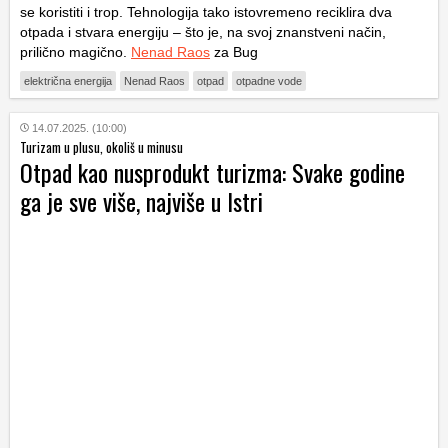
se koristiti i trop. Tehnologija tako istovremeno reciklira dva
otpada i stvara energiju – što je, na svoj znanstveni način,
prilično magično.
Nenad Raos
za Bug
električna energija
Nenad Raos
otpad
otpadne vode
14.07.2025. (10:00)
Turizam u plusu, okoliš u minusu
Otpad kao nusprodukt turizma: Svake godine
ga je sve više, najviše u Istri