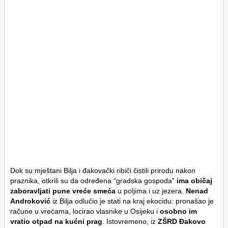
Dok su mještani Bilja i đakovački ribiči čistili prirodu nakon
praznika, otkrili su da određena “gradska gospoda”
ima običaj
zaboravljati pune vreće smeća
u poljima i uz jezera.
Nenad
Androković
iz Bilja odlučio je stati na kraj ekocidu: pronašao je
račune u vrećama, locirao vlasnike u Osijeku i
osobno im
vratio otpad na kućni prag
. Istovremeno, iz
ZŠRD Đakovo