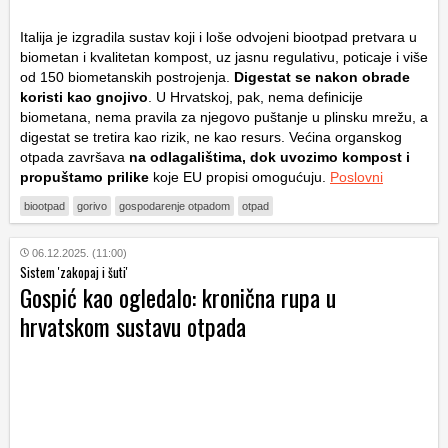
Italija je izgradila sustav koji i loše odvojeni biootpad pretvara u
biometan i kvalitetan kompost, uz jasnu regulativu, poticaje i više
od 150 biometanskih postrojenja.
Digestat se nakon obrade
koristi kao gnojivo
. U Hrvatskoj, pak, nema definicije
biometana, nema pravila za njegovo puštanje u plinsku mrežu, a
digestat se tretira kao rizik, ne kao resurs. Većina organskog
otpada završava
na odlagalištima, dok uvozimo kompost i
propuštamo prilike
koje EU propisi omogućuju.
Poslovni
biootpad
gorivo
gospodarenje otpadom
otpad
06.12.2025. (11:00)
Sistem 'zakopaj i šuti'
Gospić kao ogledalo: kronična rupa u
hrvatskom sustavu otpada