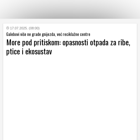
KATEGORIJE
17.07.2025. (08:00)
Galebovi više ne grade gnijezda, već reciklažne centre
More pod pritiskom: opasnosti otpada za ribe,
HRVATSKI
ptice i ekosustav
WEB