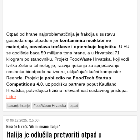
Otpad od hrane najproblematičnija je frakcija u sustavu
gospodarenja otpadom jer
kontaminira reciklabilne
materijale, povećava troškove i opterećuje logistiku
. U EU
se godišnje baca 59 milijuna tona hrane, a u Hrvatskoj 71
kilogram po stanovniku. Projekt FoodWaste Hrvatska, koji vodi
tvrtka
Zelene tehnologije
, razvija rješenja za sprječavanje
nastanka biootpada na izvoru, uključujući kućni komposter
Reencle. Projekt je
pobijedio na FoodTech Startup
Competitionu 4.0
, uz podršku partnera poput
Kaufland
Hrvatska
, potvrđujući tržišnu relevantnost sustavnog pristupa.
Lider
bacanje hranje
FoodWaste Hrvatska
otpad
06.12.2025. (15:00)
Naši će ti reći: "Ali mi nismo Italija"
Italija je odlučila pretvoriti otpad u