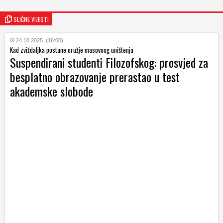
SLIČNE VIJESTI
24.10.2025. (16:00)
Kad zviždaljka postane oružje masovnog uništenja
Suspendirani studenti Filozofskog: prosvjed za
besplatno obrazovanje prerastao u test
akademske slobode