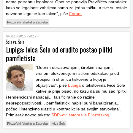
nema potrebnu legalnost. Opet se ponavlja
Previšićev paradoks
:
kako se legalnost zahtijeva samo za jednu točku, a sve su ostale
navodno legalne kao takve”, piše
Forum
.
Filozofski fakultet u Zagrebu
06.10.2016. (20:17)
Šola vs. Šola
Lupiga: Ivica Šola od erudite postao plitki
pamfletista
“Dobrim obrazovanjem, širokim znanjem,
vrsnom elokvencijom i stilom odskakao je od
prosječnih stranica tiskovine u kojoj je
objavljivao”, piše
Lupiga
o tekstovima Ivice Šole
kakve je prije pisao, no kažu da su mu sad “plitki
i tendenciozni nabačaji… falsificiranje do razine
neprepoznatljivosti… pamfletistički napisi puni banaliziranja…
počeo i intenzivno ulaziti u kontradikcije sa svojim stavovima”.
Primjerak novog teksta:
SDP–ovi šatoraši s Filozofskog
.
Filozofski fakultet u Zagrebu
Ivica Šola