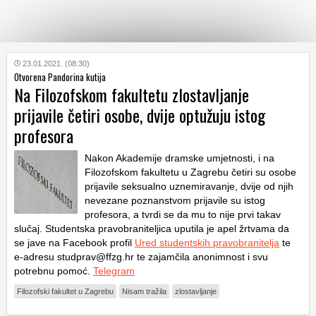
KATEGORIJE
23.01.2021. (08:30)
Otvorena Pandorina kutija
Na Filozofskom fakultetu zlostavljanje
HRVATSKI
prijavile četiri osobe, dvije optužuju istog
WEB
profesora
Nakon Akademije dramske umjetnosti, i na
Filozofskom fakultetu u Zagrebu četiri su osobe
prijavile seksualno uznemiravanje, dvije od njih
nevezane poznanstvom prijavile su istog
profesora, a tvrdi se da mu to nije prvi takav
slučaj. Studentska pravobraniteljica uputila je apel žrtvama da
se jave na Facebook profil
Ured studentskih pravobranitelja
te
e-adresu studprav@ffzg.hr te zajamčila anonimnost i svu
potrebnu pomoć.
Telegram
Filozofski fakultet u Zagrebu
Nisam tražila
zlostavljanje