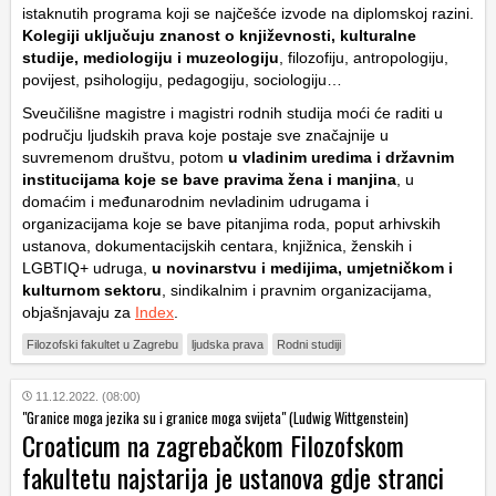
istaknutih programa koji se najčešće izvode na diplomskoj razini.
Kolegiji uključuju znanost o književnosti, kulturalne
studije, mediologiju i muzeologiju
, filozofiju, antropologiju,
povijest, psihologiju, pedagogiju, sociologiju…
Sveučilišne magistre i magistri rodnih studija moći će raditi u
području ljudskih prava koje postaje sve značajnije u
suvremenom društvu, potom
u vladinim uredima i državnim
institucijama koje se bave pravima žena i manjina
, u
domaćim i međunarodnim nevladinim udrugama i
organizacijama koje se bave pitanjima roda, poput arhivskih
ustanova, dokumentacijskih centara, knjižnica, ženskih i
LGBTIQ+ udruga,
u novinarstvu i medijima, umjetničkom i
kulturnom sektoru
, sindikalnim i pravnim organizacijama,
objašnjavaju za
Index
.
Filozofski fakultet u Zagrebu
ljudska prava
Rodni studiji
11.12.2022. (08:00)
"Granice moga jezika su i granice moga svijeta" (Ludwig Wittgenstein)
Croaticum na zagrebačkom Filozofskom
fakultetu najstarija je ustanova gdje stranci