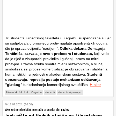
Tri studenta Filozofskog fakulteta u Zagrebu suspendirana su jer
su sudjelovala u prosvjedu protiv naplate apsolventskih godina,
što je uprava ocijenila “nasiljem”.
Odluka dekana Domagoja
Tončinića izazvala je revolt profesora i studenata,
koji tvrde
da je riječ o zlouporabi pravilnika i gušenju prava na mirni
prosvjed. Pravna struka smatra mjeru nezakonitom, a slučaj
simbolizira širi proces komercijalizacije obrazovanja i slabljenja
humanističkih vrijednosti u akademskom sustavu.
Studenti
upozoravaju: represija postaje mehanizam održavanja
“glatkog”
funkcioniranja komercijalnog sveučilišta.
H-alter
Filozofski fakultet u Zagrebu
studenti
studentski prosvjed
12.07.2024. (16:00)
Ako već ne ideološki, pronađu proceduralni razlog
Ipak ništa od Rodnih studija na Filozofskom