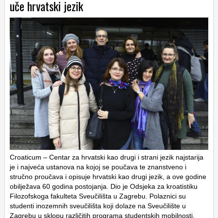
uče hrvatski jezik
Croaticum – Centar za hrvatski kao drugi i strani jezik najstarija
je i najveća ustanova na kojoj se poučava te znanstveno i
stručno proučava i opisuje hrvatski kao drugi jezik, a ove godine
obilježava 60 godina postojanja. Dio je Odsjeka za kroatistiku
Filozofskoga fakulteta Sveučilišta u Zagrebu. Polaznici su
studenti inozemnih sveučilišta koji dolaze na Sveučilište u
Zagrebu u sklopu različitih programa studentskih mobilnosti,