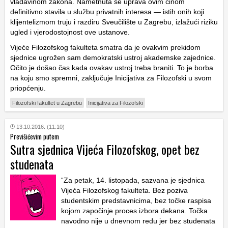
vladavinom zakona. Nametnuta se uprava ovim činom
definitivno stavila u službu privatnih interesa — istih onih koji
klijentelizmom truju i razdiru Sveučilište u Zagrebu, izlažući riziku
ugled i vjerodostojnost ove ustanove.
Vijeće Filozofskog fakulteta smatra da je ovakvim prekidom
sjednice ugrožen sam demokratski ustroj akademske zajednice.
Očito je došao čas kada ovakav ustroj treba braniti. To je borba
na koju smo spremni, zaključuje Inicijativa za Filozofski u svom
priopćenju.
Filozofski fakultet u Zagrebu
Inicijativa za Filozofski
13.10.2016. (11:10)
Previšićevim putem
Sutra sjednica Vijeća Filozofskog, opet bez
studenata
“Za petak, 14. listopada, sazvana je sjednica
Vijeća Filozofskog fakulteta. Bez poziva
studentskim predstavnicima, bez točke raspisa
kojom započinje proces izbora dekana. Točka
navodno nije u dnevnom redu jer bez studenata