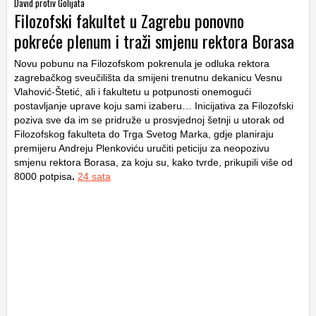
David protiv Golijata
Filozofski fakultet u Zagrebu ponovno
pokreće plenum i traži smjenu rektora Borasa
Novu pobunu na Filozofskom pokrenula je odluka rektora
zagrebačkog sveučilišta da smijeni trenutnu dekanicu Vesnu
Vlahović-Štetić, ali i fakultetu u potpunosti onemogući
postavljanje uprave koju sami izaberu… Inicijativa za Filozofski
poziva sve da im se pridruže u prosvjednoj šetnji u utorak od
Filozofskog fakulteta do Trga Svetog Marka, gdje planiraju
premijeru Andreju Plenkoviću uručiti peticiju za neopozivu
smjenu rektora Borasa, za koju su, kako tvrde, prikupili više od
8000 potpisa
.
24 sata