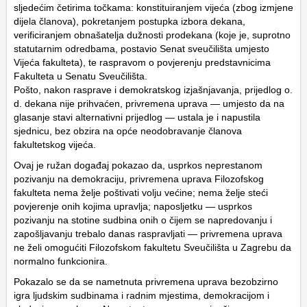
sljedećim četirima točkama: konstituiranjem vijeća (zbog izmjene
dijela članova), pokretanjem postupka izbora dekana,
verificiranjem obnašatelja dužnosti prodekana (koje je, suprotno
statutarnim odredbama, postavio Senat sveučilišta umjesto
Vijeća fakulteta), te raspravom o povjerenju predstavnicima
Fakulteta u Senatu Sveučilišta.
Pošto, nakon rasprave i demokratskog izjašnjavanja, prijedlog o.
d. dekana nije prihvaćen, privremena uprava — umjesto da na
glasanje stavi alternativni prijedlog — ustala je i napustila
sjednicu, bez obzira na opće neodobravanje članova
fakultetskog vijeća.
Ovaj je ružan događaj pokazao da, usprkos neprestanom
pozivanju na demokraciju, privremena uprava Filozofskog
fakulteta nema želje poštivati volju većine; nema želje steći
povjerenje onih kojima upravlja; naposljetku — usprkos
pozivanju na stotine sudbina onih o čijem se napredovanju i
zapošljavanju trebalo danas raspravljati — privremena uprava
ne želi omogućiti Filozofskom fakultetu Sveučilišta u Zagrebu da
normalno funkcionira.
Pokazalo se da se nametnuta privremena uprava bezobzirno
igra ljudskim sudbinama i radnim mjestima, demokracijom i