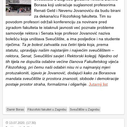
Borasa koji uskraćuje suglasnost profesorima
Renati Geld i Nevenu Jovanoviću da budu birani
za dekana/icu Filozofskog fakulteta. Tim su
povodom profesori održali konferenciju za novinare pred
zgradom fakulteta te istaknuli javnosti već poznate probleme
samovolje rektora i Senata koje profesor Jovanović naziva
bolešću koja uništava Sveučilište, a ima posljedice i na studente
riječima:
Ta je bolest zahvatila sva četiri tijela koja, prema
statutu, upravljaju našim najstarijim i najvećim sveučilištem –
rektora, Senat, Sveučilišni savjet i Rektorski kolegij. Nijedno od
tih tijela ne dopušta odabire većine članova Fakultetskog vijeća
Filozofskog, pri čemu naši odabiri nisu ni u najmanjoj mjeri
protuzakoniti, izjavio je Jovanović, dodajući kako za Borasova
mandata sveučilište iz prostora znanosti, slobode i demokracije
postaje prostor straha, formalizma i oligarhije.
Jutarnji list
Damir Boras
Filozofski fakultet u Zagrebu
Sveučilište u Zagrebu
13.07.2020. (17:30)