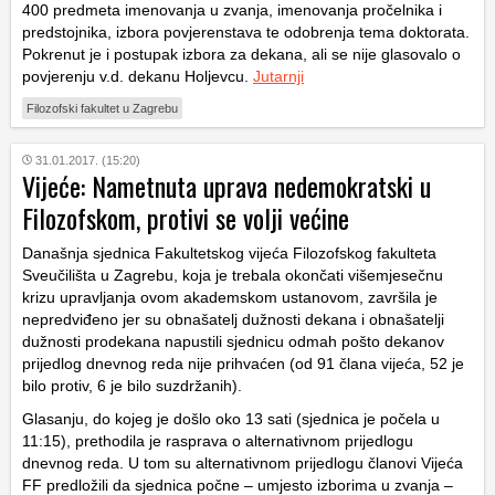
400 predmeta imenovanja u zvanja, imenovanja pročelnika i
predstojnika, izbora povjerenstava te odobrenja tema doktorata.
Pokrenut je i postupak izbora za dekana, ali se nije glasovalo o
povjerenju v.d. dekanu Holjevcu.
Jutarnji
Filozofski fakultet u Zagrebu
31.01.2017. (15:20)
Vijeće: Nametnuta uprava nedemokratski u
Filozofskom, protivi se volji većine
Današnja sjednica Fakultetskog vijeća Filozofskog fakulteta
Sveučilišta u Zagrebu, koja je trebala okončati višemjesečnu
krizu upravljanja ovom akademskom ustanovom, završila je
nepredviđeno jer su obnašatelj dužnosti dekana i obnašatelji
dužnosti prodekana napustili sjednicu odmah pošto dekanov
prijedlog dnevnog reda nije prihvaćen (od 91 člana vijeća, 52 je
bilo protiv, 6 je bilo suzdržanih).
Glasanju, do kojeg je došlo oko 13 sati (sjednica je počela u
11:15), prethodila je rasprava o alternativnom prijedlogu
dnevnog reda. U tom su alternativnom prijedlogu članovi Vijeća
FF predložili da sjednica počne – umjesto izborima u zvanja –