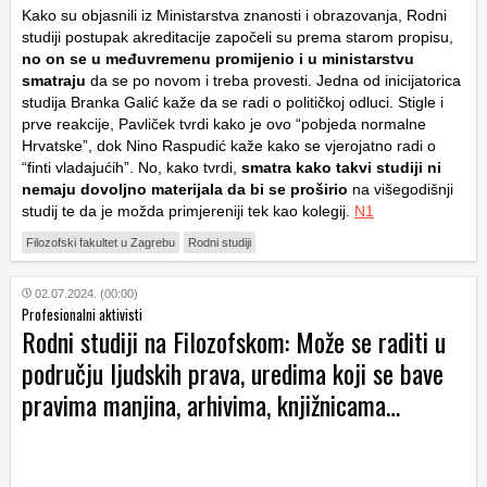
Kako su objasnili iz Ministarstva znanosti i obrazovanja, Rodni
studiji postupak akreditacije započeli su prema starom propisu,
no on se u međuvremenu promijenio i u ministarstvu
smatraju
da se po novom i treba provesti. Jedna od inicijatorica
studija Branka Galić kaže da se radi o političkoj odluci. Stigle i
prve reakcije, Pavliček tvrdi kako je ovo “pobjeda normalne
Hrvatske”, dok Nino Raspudić kaže kako se vjerojatno radi o
“finti vladajućih”. No, kako tvrdi,
smatra kako takvi studiji ni
nemaju dovoljno materijala da bi se proširio
na višegodišnji
studij te da je možda primjereniji tek kao kolegij.
N1
Filozofski fakultet u Zagrebu
Rodni studiji
02.07.2024. (00:00)
Profesionalni aktivisti
Rodni studiji na Filozofskom: Može se raditi u
području ljudskih prava, uredima koji se bave
pravima manjina, arhivima, knjižnicama…