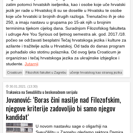
zatim potomci hrvatskih iseljenika, kao i osobe koje uče hrvatski
jezik jer rade u Hrvatskoj ili su se doselile u Hrvatsku te osobe
koje uče hrvatski iz brojnih drugih razloga. Trenutačno ih je oko
250, a imaju nastavu u grupama po 15-ak njih u brojnim
terminima tijekom cijelog dana. Suradnjom Filozofskog fakulteta
i udruge Are You Syrious od ljetnog semestra ak. god. 2017./18.
počeo se održavati besplatni Tečaj hrvatskoga jezika i kulture za
azilante i tražitelje azila u Hrvatskoj. Od tada do danas program
je pohađalo oko stotinu polaznika. Od ovog ljeta Croaticum je
organizirao i tečaj hrvatskoga jezika za ukrajinske izbjeglice i
studente.
Jutarnji
Croaticum
Filozofski fakultet u Zagrebu
učenje hrvatskog kao stranog jezika
30.01.2021. (13:30)
Trakavica na Sveučilištu u beskonačnom serijalu
Jovanović: ‘Boras čini nasilje nad Filozofskim,
njegove kriterije zadovoljio bi samo njegov
kandidat‘
U novom nastavku sage o oligarhiji na
Sveučilištu u Zagrebu gledamo rektora Damira