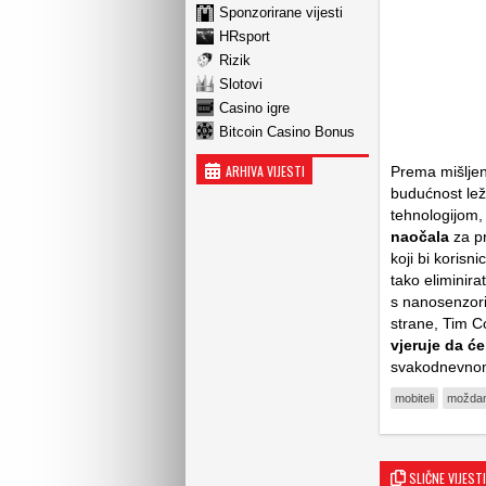
Sponzorirane vijesti
HRsport
Rizik
Slotovi
Casino igre
Bitcoin Casino Bonus
ARHIVA VIJESTI
Prema mišljen
budućnost leži
tehnologijom
naočala
za pr
koji bi korisn
tako eliminira
s nanosenzorim
strane, Tim Co
vjeruje da će
svakodnevnom
mobiteli
moždani
SLIČNE VIJESTI