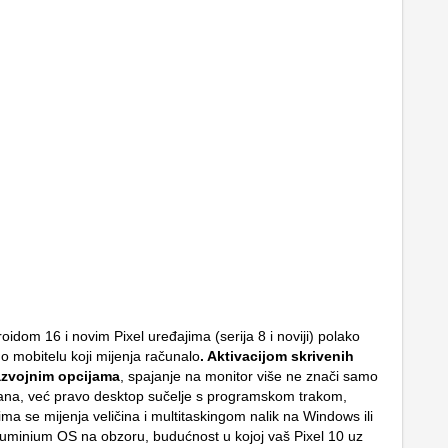
idom 16 i novim Pixel uređajima (serija 8 i noviji) polako
o mobitelu koji mijenja računalo
. Aktivacijom skrivenih
azvojnim opcijama
, spajanje na monitor više ne znači samo
rana, već pravo desktop sučelje s programskom trakom,
ma se mijenja veličina i multitaskingom nalik na Windows ili
minium OS na obzoru, budućnost u kojoj vaš Pixel 10 uz