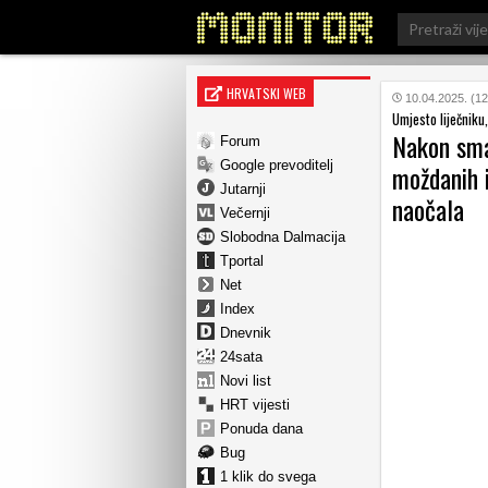
Search
for:
HRVATSKI WEB
10.04.2025. (12
Umjesto liječniku,
Nakon sma
Forum
Google prevoditelj
moždanih i
Jutarnji
naočala
Večernji
Slobodna Dalmacija
Tportal
Net
Index
Dnevnik
24sata
Novi list
HRT vijesti
Ponuda dana
Bug
1 klik do svega