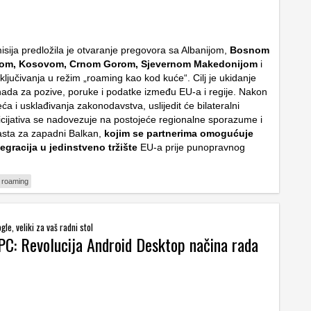
sija
predložila je otvaranje pregovora sa Albanijom,
Bosnom
nom, Kosovom, Crnom Gorom, Sjevernom Makedonijom
i
ključivanja u režim „roaming kao kod kuće“. Cilj je ukidanje
ada za pozive, poruke i podatke između EU-a i regije. Nakon
ća i usklađivanja zakonodavstva, uslijedit će bilateralni
icijativa se nadovezuje na postojeće regionalne sporazume i
rasta za zapadni Balkan,
kojim se partnerima omogućuje
egracija u jedinstveno tržište
EU-a prije punopravnog
roaming
le, veliki za vaš radni stol
 PC: Revolucija Android Desktop načina rada