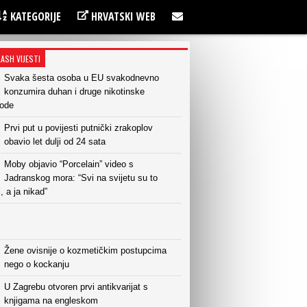
KATEGORIJE
HRVATSKI WEB
LASH VIJESTI
Svaka šesta osoba u EU svakodnevno
konzumira duhan i druge nikotinske
vode
Prvi put u povijesti putnički zrakoplov
obavio let dulji od 24 sata
Moby objavio “Porcelain” video s
Jadranskog mora: “Svi na svijetu su to
i, a ja nikad”
Žene ovisnije o kozmetičkim postupcima
nego o kockanju
U Zagrebu otvoren prvi antikvarijat s
knjigama na engleskom