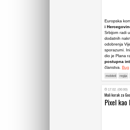
Europska komi
i Hercegovi
Srbijom radi u
dodatnih nakn
odobrenja Vije
sporazumi. In
dio je Plana 
postupna int
članstva.
Bug
mobiteli
regija
17.02. (00:00)
Mali korak za Goog
Pixel kao