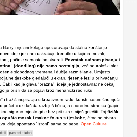
 Barry i njezini kolege upozoravaju da stalno korištenje
 nove ideje jer nam uskraćuje trenutke u kojima mozak,
adom, počinje samostalno stvarati.
Povratak ručnom pisanju i
jotina” (doodling) nije samo nostalgija
, već neurološki alat
ošenje slobodnog vremena i dublje razmišljanje. Umjesto
cijalne tjeskobe gledajući u ekran, rješenje leži u prihvaćanju
 Čak i kad je glava “prazna”,
i
deja je jednostavna: ne čekaj
ego je prisili da se pojavi kroz mehanički rad ruku.
” i tražiš inspiraciju u kreativnom radu, koristi nasumične riječi
ao početni okidač da razbiješ tišinu, a sporednu stranicu (papir
kao sigurno mjesto gdje bez pritiska smiješ griješiti. Taj
fizički
 opušta mozak i makne fokus s tjeskobe
, čime se otvara
ava ideja spontano “izroni” sama od sebe.
Open Culture
teli
pametni telefoni