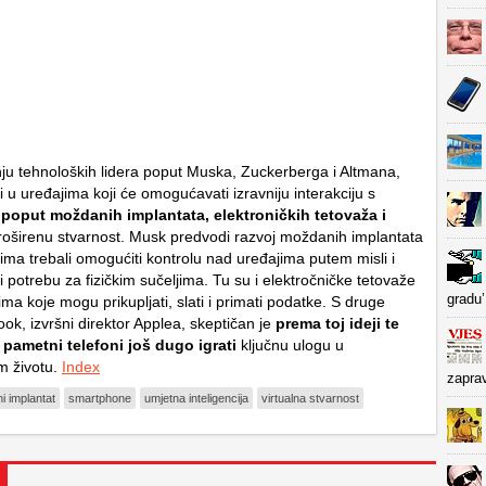
ju tehnoloških lidera poput Muska, Zuckerberga i Altmana,
 u uređajima koji će omogućavati izravniju interakciju s
,
poput moždanih implantata, elektroničkih tetovaža i
oširenu stvarnost. Musk predvodi razvoj moždanih implantata
icima trebali omogućiti kontrolu nad uređajima putem misli i
ti potrebu za fizičkim sučeljima. Tu su i elektročničke tetovaže
gradu’
a koje mogu prikupljati, slati i primati podatke. S druge
ok, izvršni direktor Applea, skeptičan je
prema toj ideji te
 pametni telefoni još dugo igrati
ključnu ulogu u
 životu.
Index
zapra
 implantat
smartphone
umjetna inteligencija
virtualna stvarnost