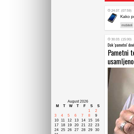
24.07. (07:59)
Kako pr
mobiteli
30.03. (15:00)
Dok 'pametni' dov
Pametni te
usamljenos
August 2026
M
T
W
T
F
S
S
1
2
3
4
5
6
7
8
9
10
11
12
13
14
15
16
17
18
19
20
21
22
23
24
25
26
27
28
29
30