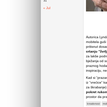
31
« Jul
Autorica Lynda
mobitela guši
pritisnut dos
crtanju “žvrl
za lakše podn
bježanja od so
praznog hoda.
inspiraciju, n
Kad si “prazan
iz “vrećice” k
za škrabanje) 
pokret rukom
prostor da pr
kreativnost
mobi