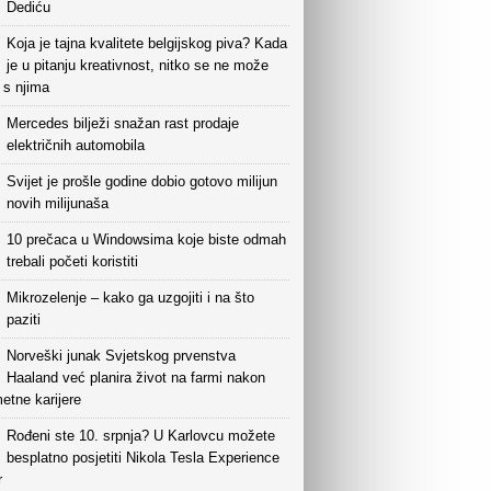
Dediću
Koja je tajna kvalitete belgijskog piva? Kada
je u pitanju kreativnost, nitko se ne može
i s njima
Mercedes bilježi snažan rast prodaje
električnih automobila
Svijet je prošle godine dobio gotovo milijun
novih milijunaša
10 prečaca u Windowsima koje biste odmah
trebali početi koristiti
Mikrozelenje – kako ga uzgojiti i na što
paziti
Norveški junak Svjetskog prvenstva
Haaland već planira život na farmi nakon
etne karijere
Rođeni ste 10. srpnja? U Karlovcu možete
besplatno posjetiti Nikola Tesla Experience
r