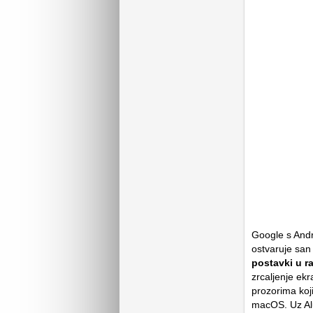
Google s Andro
ostvaruje san 
postavki u r
zrcaljenje ek
prozorima koji
macOS. Uz Alu