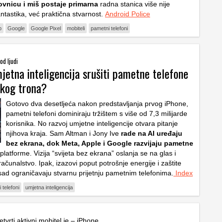
ovnicu i miš postaje primarna
radna stanica više nije
ntastika, već praktična stvarnost.
Android Police
p
Google
Google Pixel
mobiteli
pametni telefoni
od ljudi
jetna inteligencija srušiti pametne telefone
škog trona?
Gotovo dva desetljeća nakon predstavljanja prvog iPhone,
pametni telefoni dominiraju tržištem s više od 7,3 milijarde
korisnika. No razvoj umjetne inteligencije otvara pitanje
njihova kraja.
Sam Altman
i
Jony Ive
rade na AI uređaju
bez ekrana, dok
Meta
,
Apple
i
Google
razvijaju pametne
platforme. Vizija “svijeta bez ekrana” oslanja se na glas i
ačunalstvo. Ipak, izazovi poput potrošnje energije i zaštite
asad ograničavaju stvarnu prijetnju pametnim telefonima.
Index
 telefoni
umjetna inteligencija
etvrti aktivni mobitel je – iPhone