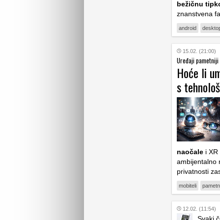
bežičnu tipk
znanstvena fa
android
deskto
15.02. (21:00)
Uređaji pametniji 
Hoće li um
s tehnolo
naočale
i XR 
ambijentalno r
privatnosti z
mobiteli
pametni
12.02. (11:54)
Svaki č