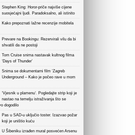
Stephen King: Horor-priče najviše cijene
suosjećajni ljudi. Paradoksalno, ali istinito
Kako prepoznati lažne recenzije mobitela
Prevare na Bookingu: Rezervirali vilu da bi
shvatili da ne postoji
Tom Cruise snima nastavak kultnog filma
‘Days of Thunder’
Snima se dokumentarni film ‘Zagreb
Underground – Kako je počeo rave u mom
‘Vjesnik u plamenu‘. Pogledajte strip koji je
nastao na temelju istraživanja što se
vo dogodilo
Pas u SAD-u uključio toster. Izazvao požar
koji je uništio kuću
U Šibeniku izrađen mural posvećen Arsenu