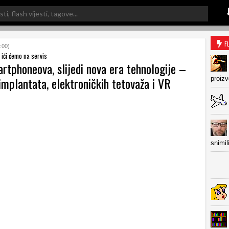
F
:00)
 ići ćemo na servis
rtphoneova, slijedi nova era tehnologije –
mplantata, elektroničkih tetovaža i VR
proiz
snimil