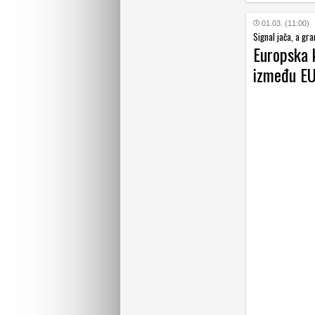
01.03. (11:00)
Signal jača, a gr
Europska 
između EU