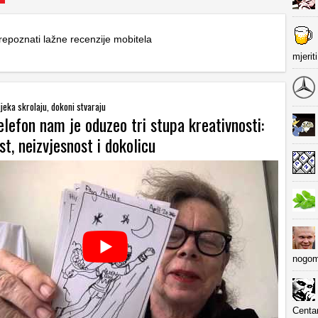
epoznati lažne recenzije mobitela
mjerit
ijeka skrolaju, dokoni stvaraju
lefon nam je oduzeo tri stupa kreativnosti:
t, neizvjesnost i dokolicu
nogom
Centa