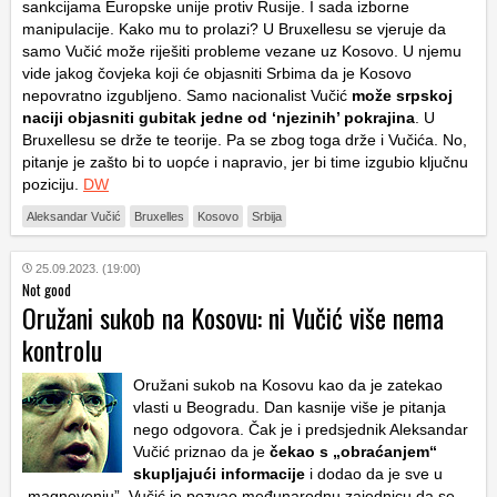
sankcijama Europske unije protiv Rusije. I sada izborne
manipulacije. Kako mu to prolazi? U Bruxellesu se vjeruje da
samo Vučić može riješiti probleme vezane uz Kosovo. U njemu
vide jakog čovjeka koji će objasniti Srbima da je Kosovo
nepovratno izgubljeno. Samo nacionalist Vučić
može srpskoj
naciji objasniti gubitak jedne od ‘njezinih’ pokrajina
. U
Bruxellesu se drže te teorije. Pa se zbog toga drže i Vučića. No,
pitanje je zašto bi to uopće i napravio, jer bi time izgubio ključnu
poziciju.
DW
Aleksandar Vučić
Bruxelles
Kosovo
Srbija
25.09.2023. (19:00)
Not good
Oružani sukob na Kosovu: ni Vučić više nema
kontrolu
Oružani sukob na Kosovu kao da je zatekao
vlasti u Beogradu. Dan kasnije više je pitanja
nego odgovora. Čak je i predsjednik Aleksandar
Vučić priznao da je
čekao s „obraćanjem“
skupljajući informacije
i dodao da je sve u
„magnovenju”. Vučić je pozvao međunarodnu zajednicu da se