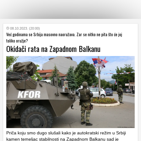
KATEGORIJE
08.10.2023. (20:00)
Već godinama se Srbija masovno naoružava. Zar se nitko ne pita što će joj
toliko oružje?
Okidači rata na Zapadnom Balkanu
HRVATSKI
WEB
Priča koju smo dugo slušali kako je autokratski režim u Srbiji
kamen temeljac stabilnosti na Zapadnom Balkanu sad je