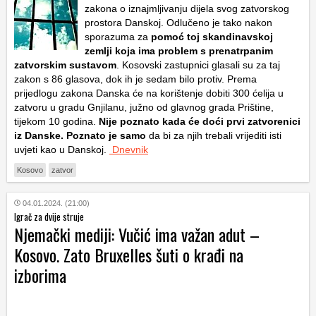
zakona o iznajmljivanju dijela svog zatvorskog
prostora Danskoj. Odlučeno je tako nakon
sporazuma za
pomoć toj skandinavskoj
zemlji koja ima problem s prenatrpanim
zatvorskim sustavom
. Kosovski zastupnici glasali su za taj
zakon s 86 glasova, dok ih je sedam bilo protiv. Prema
prijedlogu zakona Danska će na korištenje dobiti 300 ćelija u
zatvoru u gradu Gnjilanu, južno od glavnog grada Prištine,
tijekom 10 godina.
Nije poznato kada će doći prvi zatvorenici
iz Danske. Poznato je samo
da bi za njih trebali vrijediti isti
uvjeti kao u Danskoj.
Dnevnik
Kosovo
zatvor
04.01.2024. (21:00)
Igrač za dvije struje
Njemački mediji: Vučić ima važan adut –
Kosovo. Zato Bruxelles šuti o krađi na
izborima