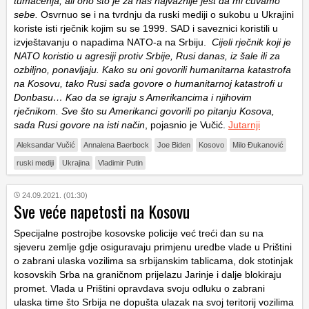
tumačenja, ali ono što je za nas najvažnije jest da mi čuvamo
sebe.
Osvrnuo se i na tvrdnju da ruski mediji o sukobu u Ukrajini
koriste isti rječnik kojim su se 1999. SAD i saveznici koristili u
izvještavanju o napadima NATO-a na Srbiju.
Cijeli rječnik koji je
NATO koristio u agresiji protiv Srbije, Rusi danas, iz šale ili za
ozbiljno, ponavljaju. Kako su oni govorili humanitarna katastrofa
na Kosovu, tako Rusi sada govore o humanitarnoj katastrofi u
Donbasu… Kao da se igraju s Amerikancima i njihovim
rječnikom. Sve što su Amerikanci govorili po pitanju Kosova,
sada Rusi govore na isti način
, pojasnio je Vučić.
Jutarnji
Aleksandar Vučić
Annalena Baerbock
Joe Biden
Kosovo
Milo Đukanović
ruski mediji
Ukrajina
Vladimir Putin
24.09.2021. (01:30)
Sve veće napetosti na Kosovu
Specijalne postrojbe kosovske policije već treći dan su na
sjeveru zemlje gdje osiguravaju primjenu uredbe vlade u Prištini
o zabrani ulaska vozilima sa srbijanskim tablicama, dok stotinjak
kosovskih Srba na graničnom prijelazu Jarinje i dalje blokiraju
promet. Vlada u Prištini opravdava svoju odluku o zabrani
ulaska time što Srbija ne dopušta ulazak na svoj teritorij vozilima