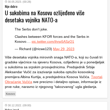
30.05.2023. (00:28)
Nije dobro
U sukobima na Kosovu ozlijeđeno više
desetaka vojnika NATO-a
The Serbs don't joke.
Clashes between KFOR forces and the Serbs in
Kosovo….
pic.twitter.com/ihnp5ASzQ1
— Richard (@ricwe123)
May 29, 2023
Više desetaka vojnika mirovnih snaga NATO-a, koji su čuvali tri
gradske vijećnice na sjeveru Kosova, ozlijeđeno je u ponedjeljak
u sukobima sa srpskim prosvjednicima. Predsjednik Srbije
Aleksandar Vučić za izazivanje sukoba optužio kosovskog
premijera Albina Kurtija, a predsjednica Kosova Vučića.
Tportal
.
Obraćanje Vučića
sve precizno i detaljno opisao, informacije iz
prve ruke, naravno iz njegovog “takozvanog” ugla gledanja.
Kosovo
30.12.2022. (09:00)