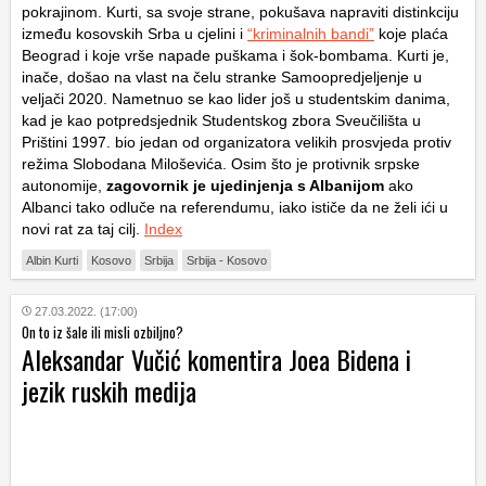
pokrajinom. Kurti, sa svoje strane, pokušava napraviti distinkciju
između kosovskih Srba u cjelini i
“kriminalnih bandi”
koje plaća
Beograd i koje vrše napade puškama i šok-bombama. Kurti je,
inače, došao na vlast na čelu stranke Samoopredjeljenje u
veljači 2020. Nametnuo se kao lider još u studentskim danima,
kad je kao potpredsjednik Studentskog zbora Sveučilišta u
Prištini 1997. bio jedan od organizatora velikih prosvjeda protiv
režima Slobodana Miloševića. Osim što je protivnik srpske
autonomije,
zagovornik je ujedinjenja s Albanijom
ako
Albanci tako odluče na referendumu, iako ističe da ne želi ići u
novi rat za taj cilj.
Index
Albin Kurti
Kosovo
Srbija
Srbija - Kosovo
27.03.2022. (17:00)
On to iz šale ili misli ozbiljno?
Aleksandar Vučić komentira Joea Bidena i
jezik ruskih medija