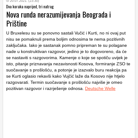
20.07.2021. (23:30)
Dva koraka naprijed, tri natrag
Nova runda nerazumijevanja Beograda i
Prištine
U Bruxelesu su se ponovno sastali Vučić i Kurti, no ni ovaj put
nisu se pomaknuli prema boljim odnosima te nema pozitivnih
zaključaka. Iako je sastanak pomno pripreman te su polagane
nade u konstruktivan razgovor, jedino je to dogovoreno, da će
se nastaviti s razgovorima. Kamenje o koje se spotiču uvijek je
isto, pitanje priznavanja nezavisnosti Kosova, formiranje ZSO te
suočavanje s prošlošću, a potonje je izazvalo buru reakcija pa
se Kurti oglasio rekavši kako Vujčić laže da Kosovo nije htjelo
razgovarati. Termin suočavanje s prošlošću najviše je omeo
pozitivan razgovor i razrješenje odnosa.
Deutsche Welle