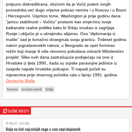
potpuno diskreditirana, obzirom da je Vučić putem svojih
posrednika već dugo vrijeme poticao nemire i u Kosovu i u Bosni
i Hercegovini. Usprkos tome, Washington je prije godinu dana
“jamcu stabilnosti – Vučiću” postavio kao smjernicu svoje
balkanske realne politike kako bi Srbiju izvukao iz zagrljaja
Rusije i uključio je u ukrajinsku alijansu. Ova “diplomacija iz
mašte” sad je konačno dosegnula svoju granicu. Trideset godina
nakon jugoslavenskih ratova, u Beogradu se opet formirao
režim koji manje ili više otvoreno pokušava ostvariti Miloševićev
projekt. Slike ovih dana zastrašujuće podsjećaju na one iz
Hrvatske iz ljeta 1990., kada su srpske paravojne jedinice iz
zasjede napale hrvatske policajce. Ti napadi počeli su
mjesecima prije stvarnog početka rata u lipnju 1991. godine.
Deutsche Welle
Kosovo
oružani sukob
Srbija
SLIČNE VIJESTI
08.07. (22:00)
Bolje na listi najružnijih nego u zoni neprimijećenih