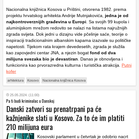
Nacionalna knjižnica Kosova u Prištini, otvorena 1982. prema
projektu hrvatskog arhitekta Andrije Mutnjakovića,
jedna je od
najkontroverznijih građevina u Europi
. Sa svojih 99 kupola i
aluminijskom mrežom redovito se nalazi na listama najružnijih
zgrada svijeta. Dok jedni u dizajnu vide pčelinje saće, teorije o
inspiraciji tradicionalnim albanskim kapama izazvale su političke
napetosti. Tijekom rata krajem devedesetih, zgrada je služila
kao zapovjedni centar JNA, a njezin bogat
fond od dva
milijuna svezaka bio je devastiran
. Danas je obnovljena i
funkcionira kao prvorazredna kulturna i turistička atrakcija.
Putni
kofer
arhitektura
Kosovo
Nacionalna knjižnica Kosova
25.05.2024. (11:00)
Pa ti budi kriminalac u Danskoj
Danski zatvori su prenatrpani pa će
kažnjenike slati u Kosovo. Za to će im platiti
210 milijuna eura
Kosovski parlament u četvrtak je odobrio nacrt