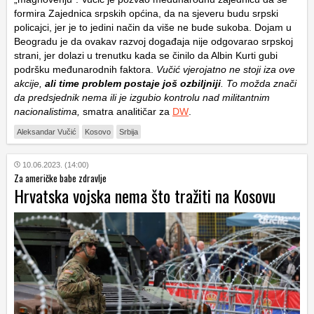
formira Zajednica srpskih općina, da na sjeveru budu srpski
policajci, jer je to jedini način da više ne bude sukoba. Dojam u
Beogradu je da ovakav razvoj događaja nije odgovarao srpskoj
strani, jer dolazi u trenutku kada se činilo da Albin Kurti gubi
podršku međunarodnih faktora.
Vučić vjerojatno ne stoji iza ove
akcije,
ali time problem postaje još ozbiljniji
. To možda znači
da predsjednik nema ili je izgubio kontrolu nad militantnim
nacionalistima,
smatra analitičar za
DW
.
Aleksandar Vučić
Kosovo
Srbija
10.06.2023. (14:00)
Za američke babe zdravlje
Hrvatska vojska nema što tražiti na Kosovu