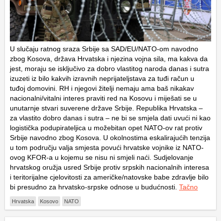
U slučaju ratnog sraza Srbije sa SAD/EU/NATO-om navodno
zbog Kosova, država Hrvatska i njezina vojna sila, ma kakva da
jest, moraju se isključivo za dobro vlastitog naroda danas i sutra
izuzeti iz bilo kakvih izravnih neprijateljstava za tuđi račun u
tuđoj domovini. RH i njegovi žitelji nemaju ama baš nikakav
nacionalni/vitalni interes praviti red na Kosovu i miješati se u
unutarnje stvari suverene države Srbije. Republika Hrvatska –
za vlastito dobro danas i sutra – ne bi se smjela dati uvući ni kao
logistička podupirateljica u možebitan opet NATO-ov rat protiv
Srbije navodno zbog Kosova. U okolnostima eskalirajućih tenzija
u tom području valja smjesta povući hrvatske vojnike iz NATO-
ovog KFOR-a u kojemu se nisu ni smjeli naći. Sudjelovanje
hrvatskog oružja usred Srbije protiv srpskih nacionalnih interesa
i teritorijalne cjelovitosti za američke/natovske babe zdravlje bilo
bi presudno za hrvatsko-srpske odnose u budućnosti.
Tačno
Hrvatska
Kosovo
NATO