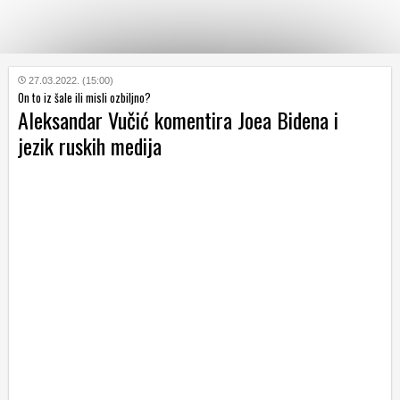
KATEGORIJE
27.03.2022. (15:00)
On to iz šale ili misli ozbiljno?
Aleksandar Vučić komentira Joea Bidena i
HRVATSKI
jezik ruskih medija
WEB