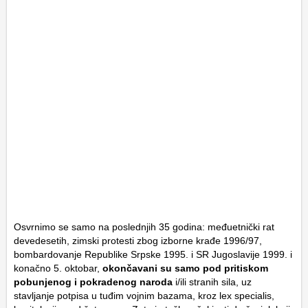
Osvrnimo se samo na poslednjih 35 godina: međuetnički rat
devedesetih, zimski protesti zbog izborne krađe 1996/97,
bombardovanje Republike Srpske 1995. i SR Jugoslavije 1999. i
konačno 5. oktobar,
okončavani su samo pod pritiskom
pobunjenog i pokradenog naroda
i/ili stranih sila, uz
stavljanje potpisa u tuđim vojnim bazama, kroz lex specialis,