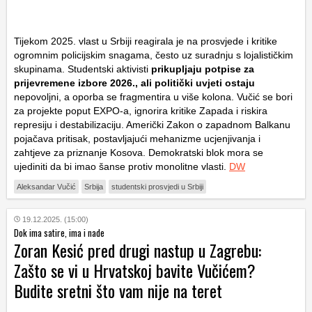
Tijekom 2025. vlast u Srbiji reagirala je na prosvjede i kritike
ogromnim policijskim snagama, često uz suradnju s lojalističkim
skupinama. Studentski aktivisti
prikupljaju potpise za
prijevremene izbore 2026., ali politički uvjeti ostaju
nepovoljni, a oporba se fragmentira u više kolona. Vučić se bori
za projekte poput EXPO-a, ignorira kritike Zapada i riskira
represiju i destabilizaciju. Američki Zakon o zapadnom Balkanu
pojačava pritisak, postavljajući mehanizme ucjenjivanja i
zahtjeve za priznanje Kosova. Demokratski blok mora se
ujediniti da bi imao šanse protiv monolitne vlasti.
DW
Aleksandar Vučić
Srbija
studentski prosvjedi u Srbiji
19.12.2025. (15:00)
Dok ima satire, ima i nade
Zoran Kesić pred drugi nastup u Zagrebu:
Zašto se vi u Hrvatskoj bavite Vučićem?
Budite sretni što vam nije na teret