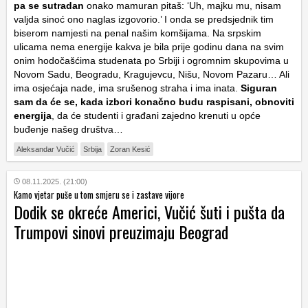
pa se sutradan
onako mamuran pitaš: ‘Uh, majku mu, nisam
valjda sinoć ono naglas izgovorio.’ I onda se predsjednik tim
biserom namjesti na penal našim komšijama. Na srpskim
ulicama nema energije kakva je bila prije godinu dana na svim
onim hodočašćima studenata po Srbiji i ogromnim skupovima u
Novom Sadu, Beogradu, Kragujevcu, Nišu, Novom Pazaru… Ali
ima osjećaja nade, ima srušenog straha i ima inata.
Siguran
sam da će se, kada izbori konačno budu raspisani, obnoviti
energija
, da će studenti i građani zajedno krenuti u opće
buđenje našeg društva…
Aleksandar Vučić
Srbija
Zoran Kesić
08.11.2025. (21:00)
Kamo vjetar puše u tom smjeru se i zastave vijore
Dodik se okreće Americi, Vučić šuti i pušta da
Trumpovi sinovi preuzimaju Beograd