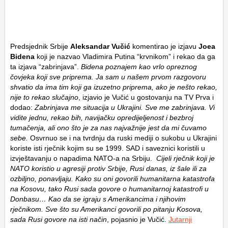
Predsjednik Srbije
Aleksandar Vučić
komentirao je izjavu
Joea
Bidena
koji je nazvao Vladimira Putina “krvnikom” i rekao da ga
ta izjava “zabrinjava”.
Bidena poznajem kao vrlo opreznog
čovjeka koji sve priprema. Ja sam u našem prvom razgovoru
shvatio da ima tim koji ga izuzetno priprema, ako je nešto rekao,
nije to rekao slučajno
, izjavio je Vučić u gostovanju na TV Prva i
dodao:
Zabrinjava me situacija u Ukrajini. Sve me zabrinjava. Vi
vidite jednu, rekao bih, navijačku opredijeljenost i bezbroj
tumačenja, ali ono što je za nas najvažnije jest da mi čuvamo
sebe.
Osvrnuo se i na tvrdnju da ruski mediji o sukobu u Ukrajini
koriste isti rječnik kojim su se 1999. SAD i saveznici koristili u
izvještavanju o napadima NATO-a na Srbiju.
Cijeli rječnik koji je
NATO koristio u agresiji protiv Srbije, Rusi danas, iz šale ili za
ozbiljno, ponavljaju. Kako su oni govorili humanitarna katastrofa
na Kosovu, tako Rusi sada govore o humanitarnoj katastrofi u
Donbasu… Kao da se igraju s Amerikancima i njihovim
rječnikom. Sve što su Amerikanci govorili po pitanju Kosova,
sada Rusi govore na isti način
, pojasnio je Vučić.
Jutarnji