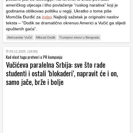
američkog utjecaja i tiho povlačenje “ruskog narativa” koji je
godinama oblikovao politiku u regiji. Ukratko o tome piše
Momčila Đurđić za
Index
Najbolji sažetak je originalni naslov
teksta – “Dodik se dramatično okrenuo Americi a Vučić ga slijedi
spuštenih gaća”.
Aleksandar Vučić
Milorad Dodik
Trumpovi sinovi u Beogradu
03.11.2025. (18:00)
Kad vlast tugu pretvori u PR kampanju
Vučićeva paralelna Srbija: sve što rade
studenti i ostali ‘blokaderi’, napravit će i on,
samo jače, brže i bolje