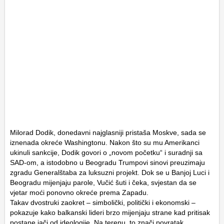
Milorad Dodik, donedavni najglasniji pristaša Moskve, sada se
iznenada okreće Washingtonu. Nakon što su mu Amerikanci
ukinuli sankcije, Dodik govori o „novom početku“ i suradnji sa
SAD-om, a istodobno u Beogradu Trumpovi sinovi preuzimaju
zgradu Generalštaba za luksuzni projekt. Dok se u Banjoj Luci i
Beogradu mijenjaju parole, Vučić šuti i čeka, svjestan da se
vjetar moći ponovno okreće prema Zapadu.
Takav dvostruki zaokret – simbolički, politički i ekonomski –
pokazuje kako balkanski lideri brzo mijenjaju strane kad pritisak
postane jači od ideologije. Na terenu, to znači povratak