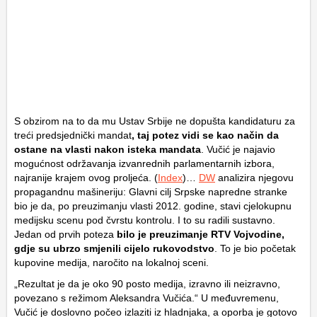
S obzirom na to da mu Ustav Srbije ne dopušta kandidaturu za
treći predsjednički mandat
, taj potez vidi se kao način da
ostane na vlasti nakon isteka mandata
. Vučić je najavio
mogućnost održavanja izvanrednih parlamentarnih izbora,
najranije krajem ovog proljeća. (
Index
)…
DW
analizira njegovu
propagandnu mašineriju: Glavni cilj Srpske napredne stranke
bio je da, po preuzimanju vlasti 2012. godine, stavi cjelokupnu
medijsku scenu pod čvrstu kontrolu. I to su radili sustavno.
Jedan od prvih poteza
bilo je preuzimanje RTV Vojvodine,
gdje su ubrzo smjenili cijelo rukovodstvo
. To je bio početak
kupovine medija, naročito na lokalnoj sceni.
„Rezultat je da je oko 90 posto medija, izravno ili neizravno,
povezano s režimom Aleksandra Vučića.“ U međuvremenu,
Vučić je doslovno počeo izlaziti iz hladnjaka, a oporba je gotovo