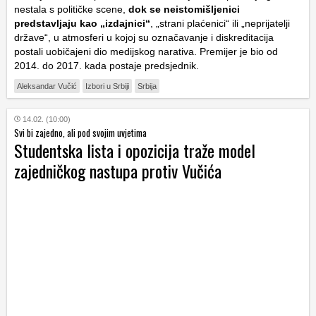
nestala s političke scene,
dok se neistomišljenici
predstavljaju kao „izdajnici“
, „strani plaćenici“ ili „neprijatelji
države“, u atmosferi u kojoj su označavanje i diskreditacija
postali uobičajeni dio medijskog narativa. Premijer je bio od
2014. do 2017. kada postaje predsjednik.
Aleksandar Vučić
Izbori u Srbiji
Srbija
14.02. (10:00)
Svi bi zajedno, ali pod svojim uvjetima
Studentska lista i opozicija traže model
zajedničkog nastupa protiv Vučića