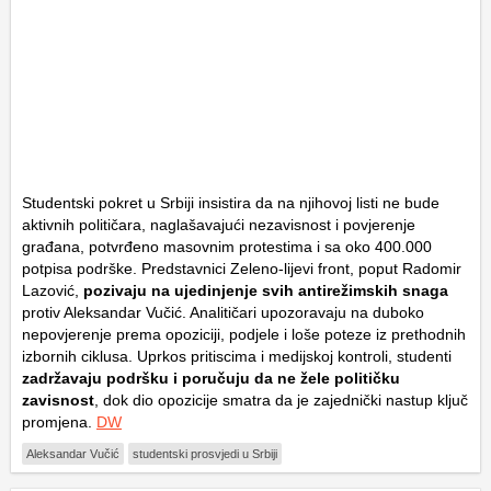
Studentski pokret u Srbiji insistira da na njihovoj listi ne bude
aktivnih političara, naglašavajući nezavisnost i povjerenje
građana, potvrđeno masovnim protestima i sa oko 400.000
potpisa podrške. Predstavnici
Zeleno-lijevi front
, poput
Radomir
Lazović
,
pozivaju na ujedinjenje svih antirežimskih snaga
protiv
Aleksandar Vučić
. Analitičari upozoravaju na duboko
nepovjerenje prema opoziciji, podjele i loše poteze iz prethodnih
izbornih ciklusa. Uprkos pritiscima i medijskoj kontroli, studenti
zadržavaju podršku i poručuju da ne žele političku
zavisnost
, dok dio opozicije smatra da je zajednički nastup ključ
promjena.
DW
Aleksandar Vučić
studentski prosvjedi u Srbiji