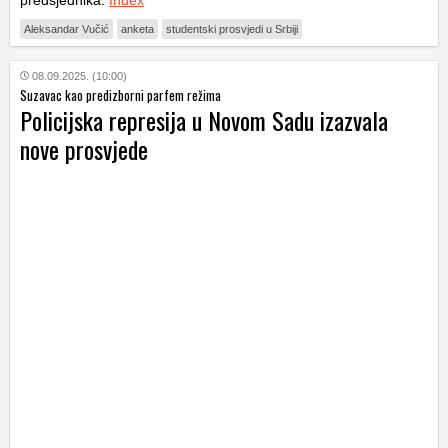
Aleksandar Vučić
anketa
studentski prosvjedi u Srbiji
08.09.2025. (10:00)
Suzavac kao predizborni parfem režima
Policijska represija u Novom Sadu izazvala
nove prosvjede