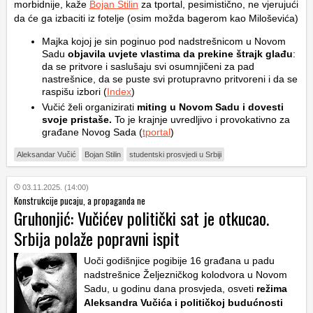
morbidnije, kaže
Bojan Stilin
za tportal, pesimistično, ne vjerujući
da će ga izbaciti iz fotelje (osim možda bagerom kao Miloševića)
Majka kojoj je sin poginuo pod nadstrešnicom u Novom
Sadu
objavila uvjete vlastima da prekine štrajk glađu
:
da se pritvore i saslušaju svi osumnjičeni za pad
nastrešnice, da se puste svi protupravno pritvoreni i da se
raspišu izbori (
Index
)
Vučić želi organizirati
miting u Novom Sadu i dovesti
svoje pristaše.
To je krajnje uvredljivo i provokativno za
građane Novog Sada (
tportal
)
Aleksandar Vučić
Bojan Stilin
studentski prosvjedi u Srbiji
03.11.2025. (14:00)
Konstrukcije pucaju, a propaganda ne
Gruhonjić: Vučićev politički sat je otkucao.
Srbija polaže popravni ispit
Uoči godišnjice pogibije 16 građana u padu
nadstrešnice Željezničkog kolodvora u Novom
Sadu, u godinu dana prosvjeda, osveti
režima
Aleksandra Vučića i političkoj budućnosti