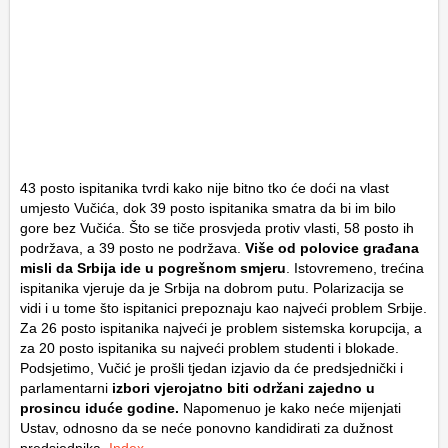
43 posto ispitanika tvrdi kako nije bitno tko će doći na vlast
umjesto Vučića, dok 39 posto ispitanika smatra da bi im bilo
gore bez Vučića. Što se tiče prosvjeda protiv vlasti, 58 posto ih
podržava, a 39 posto ne podržava.
Više od polovice građana
misli da Srbija ide u pogrešnom smjeru
. Istovremeno, trećina
ispitanika vjeruje da je Srbija na dobrom putu. Polarizacija se
vidi i u tome što ispitanici prepoznaju kao najveći problem Srbije.
Za 26 posto ispitanika najveći je problem sistemska korupcija, a
za 20 posto ispitanika su najveći problem studenti i blokade.
Podsjetimo, Vučić je prošli tjedan izjavio da će predsjednički i
parlamentarni
izbori vjerojatno biti održani zajedno u
prosincu iduće godine.
Napomenuo je kako neće mijenjati
Ustav, odnosno da se neće ponovno kandidirati za dužnost
predsjednika.
Index