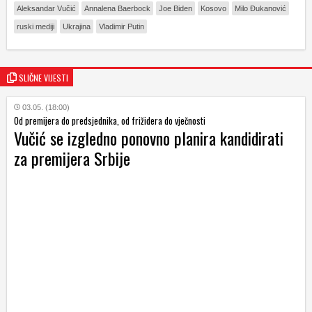
Aleksandar Vučić
Annalena Baerbock
Joe Biden
Kosovo
Milo Đukanović
ruski mediji
Ukrajina
Vladimir Putin
SLIČNE VIJESTI
03.05. (18:00)
Od premijera do predsjednika, od frižidera do vječnosti
Vučić se izgledno ponovno planira kandidirati
za premijera Srbije