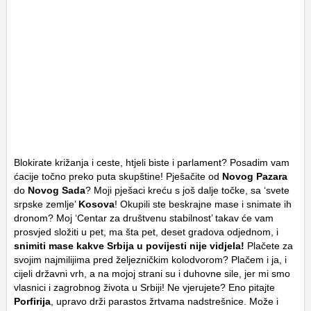
Blokirate križanja i ceste, htjeli biste i parlament? Posadim vam
ćacije točno preko puta skupštine! Pješačite od
Novog Pazara
do
Novog Sada
? Moji pješaci kreću s još dalje točke, sa ‘svete
srpske zemlje’
Kosova
! Okupili ste beskrajne mase i snimate ih
dronom? Moj ‘Centar za društvenu stabilnost’ takav će vam
prosvjed složiti u pet, ma šta pet, deset gradova odjednom, i
snimiti mase kakve Srbija u povijesti nije vidjela!
Plačete za
svojim najmilijima pred željezničkim kolodvorom? Plačem i ja, i
cijeli državni vrh, a na mojoj strani su i duhovne sile, jer mi smo
vlasnici i zagrobnog života u Srbiji! Ne vjerujete? Eno pitajte
Porfirija
, upravo drži parastos žrtvama nadstrešnice. Može i