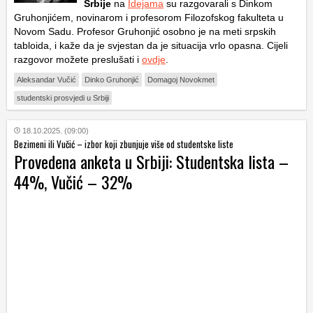
Srbije
na
Idejama
su razgovarali s Dinkom
Gruhonjićem, novinarom i profesorom Filozofskog fakulteta u
Novom Sadu. Profesor Gruhonjić osobno je na meti srpskih
tabloida, i kaže da je svjestan da je situacija vrlo opasna. Cijeli
razgovor možete preslušati i
ovdje
.
Aleksandar Vučić
Dinko Gruhonjić
Domagoj Novokmet
studentski prosvjedi u Srbiji
18.10.2025. (09:00)
Bezimeni ili Vučić – izbor koji zbunjuje više od studentske liste
Provedena anketa u Srbiji: Studentska lista –
44%, Vučić – 32%