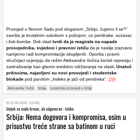
Prosvjed u Novom Sadu pod sloganom „Srbijo, čujemo li se?“
završio je brutalnim sukobom s policijom, uz pendrake, suzavac
i šok-bombe. Dok vlast
tvrdi da je reagirala na napade
prosvjednika, svjedoci i pravnici ističu
da je nasilje izazvano
namjerno radi kompromitacije okupljenih. Oporba i pravni
stručnjaci ocjenjuju da režim Aleksandra Vučića koristi represiju i
zastrašivanje kao glavno sredstvo održavanja na vlasti
. Unatoč
pritiscima, najavljeni su novi prosvjedi i studentske
blokade
pod parolom „Indeks je jači od pendreka“.
DW
Aleksandar Vučić
Srbija
studentski prosvjedi u Srbiji
01.09.2025. (13:00)
Uvijek se nađe krivac, ali odgovoran - teško
Srbija: Nema dogovora i kompromisa, osim u
prisustvu treće strane sa batinom u ruci