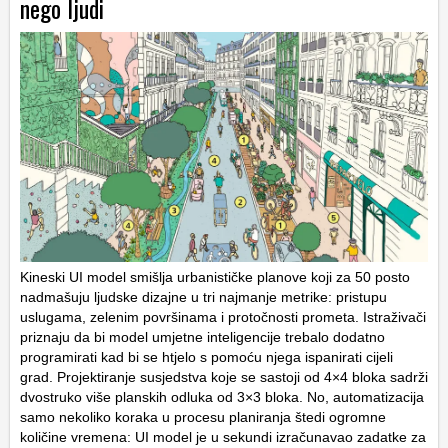
nego ljudi
Kineski UI model smišlja urbanističke planove koji za 50 posto
nadmašuju ljudske dizajne u tri najmanje metrike: pristupu
uslugama, zelenim površinama i protočnosti prometa. Istraživači
priznaju da bi model umjetne inteligencije trebalo dodatno
programirati kad bi se htjelo s pomoću njega ispanirati cijeli
grad. Projektiranje susjedstva koje se sastoji od 4×4 bloka sadrži
dvostruko više planskih odluka od 3×3 bloka. No, automatizacija
samo nekoliko koraka u procesu planiranja štedi ogromne
količine vremena: UI model je u sekundi izračunavao zadatke za