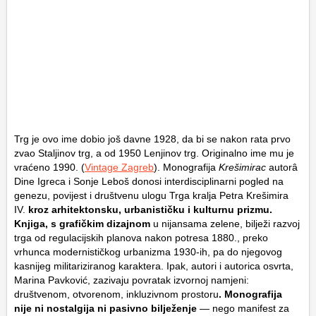
Trg je ovo ime dobio još davne 1928, da bi se nakon rata prvo
zvao Staljinov trg, a od 1950 Lenjinov trg. Originalno ime mu je
vraćeno 1990. (
Vintage Zagreb
). Monografija
Krešimirac
autorâ
Dine Igreca i Sonje Leboš donosi interdisciplinarni pogled na
genezu, povijest i društvenu ulogu Trga kralja Petra Krešimira
IV.
kroz arhitektonsku, urbanističku i kulturnu prizmu.
Knjiga, s grafičkim dizajnom
u nijansama zelene, bilježi razvoj
trga od regulacijskih planova nakon potresa 1880., preko
vrhunca modernističkog urbanizma 1930-ih, pa do njegovog
kasnijeg militariziranog karaktera. Ipak, autori i autorica osvrta,
Marina Pavković, zazivaju povratak izvornoj namjeni:
društvenom, otvorenom, inkluzivnom prostoru
. Monografija
nije ni nostalgija ni pasivno bilježenje
— nego manifest za