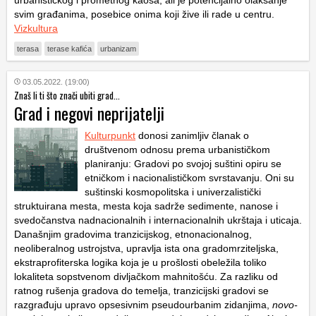
urbanističkog i prometnog kaosa, ali je potencijalno olakšanje
svim građanima, posebice onima koji žive ili rade u centru.
Vizkultura
terasa
terase kafića
urbanizam
03.05.2022. (19:00)
Znaš li ti što znači ubiti grad...
Grad i negovi neprijatelji
Kulturpunkt
donosi zanimljiv članak o
društvenom odnosu prema urbanističkom
planiranju: Gradovi po svojoj suštini opiru se
etničkom i nacionalističkom svrstavanju. Oni su
suštinski kosmopolitska i univerzalistički
struktuirana mesta, mesta koja sadrže sedimente, nanose i
svedočanstva nadnacionalnih i internacionalnih ukrštaja i uticaja.
Današnjim gradovima tranzicijskog, etnonacionalnog,
neoliberalnog ustrojstva, upravlja ista ona gradomrziteljska,
ekstraprofiterska logika koja je u prošlosti obeležila toliko
lokaliteta sopstvenom divljačkom mahnitošću. Za razliku od
ratnog rušenja gradova do temelja, tranzicijski gradovi se
razgrađuju upravo opsesivnim pseudourbanim zidanjima,
novo-