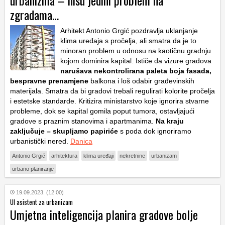
urbanizma – nisu jedini problem na
zgradama…
Arhitekt Antonio Grgić pozdravlja uklanjanje
klima uređaja s pročelja, ali smatra da je to
minoran problem u odnosu na kaotičnu gradnju
kojom dominira kapital. Ističe da vizure gradova
narušava nekontrolirana paleta boja fasada,
bespravne prenamjene
balkona i loš odabir građevinskih
materijala. Smatra da bi gradovi trebali regulirati kolorite pročelja
i estetske standarde. Kritizira ministarstvo koje ignorira stvarne
probleme, dok se kapital gomila poput tumora, ostavljajući
gradove s praznim stanovima i apartmanima.
Na kraju
zaključuje – skupljamo papiriće
s poda dok ignoriramo
urbanistički nered.
Danica
Antonio Grgić
arhitektura
klima uređaji
nekretnine
urbanizam
urbano planiranje
19.09.2023. (12:00)
UI asistent za urbanizam
Umjetna inteligencija planira gradove bolje