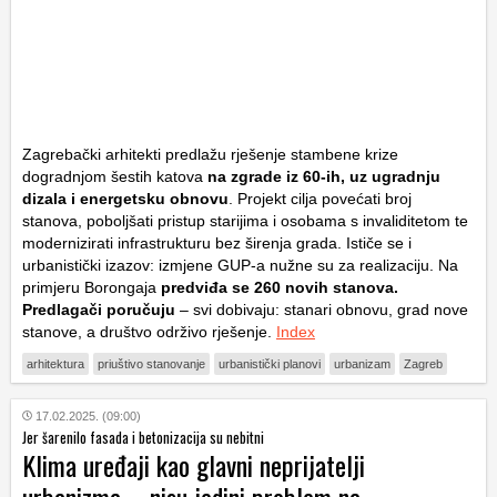
Zagrebački arhitekti predlažu rješenje stambene krize
dogradnjom šestih katova
na zgrade iz 60-ih, uz ugradnju
dizala i energetsku obnovu
. Projekt cilja povećati broj
stanova, poboljšati pristup starijima i osobama s invaliditetom te
modernizirati infrastrukturu bez širenja grada. Ističe se i
urbanistički izazov: izmjene GUP-a nužne su za realizaciju. Na
primjeru Borongaja
predviđa se 260 novih stanova.
Predlagači poručuju
– svi dobivaju: stanari obnovu, grad nove
stanove, a društvo održivo rješenje.
Index
arhitektura
priuštivo stanovanje
urbanistički planovi
urbanizam
Zagreb
17.02.2025. (09:00)
Jer šarenilo fasada i betonizacija su nebitni
Klima uređaji kao glavni neprijatelji