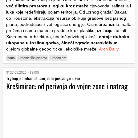
već diktira prostornu logiku kroz mreže
cjevovoda, rafinerija i
luka koje redefiniraju pojam teritorija. Od „crnog grada“ Bakua
do Houstona, ekstrakcija resursa oblikuje gradove bez jasnog
plana, podređujući život logistici energije. Osim urbanizma, nafta
prožima i samu materiju gradnje kroz plastiku, izolaciju i asfalt.
Suvremena arhitektura, unatoč prividnoj lakoći,
ostaje duboko
ukopana u fosilna goriva, čineći zgrade neraskidivim
dijelom globalne geopolitičke i ekološke mreže.
Arch Daily
nafta
urbanistički planovi
urbanizam
27.05.2025. (19:00)
Trg koji je trebao biti san, da bi postao garnizon
Krešimirac: od perivoja do vojne zone i natrag