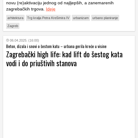
novu (re)aktivaciju jednog od najljepših, a zanemarenih
zagrebačkih trgova.
Ideje
arhitektura
Trg kralja Petra Krešimira IV
urbanizam
urbano planiranje
Zagreb
06.04.2025. (16:00)
Beton, dizala i snovi o šestom katu – urbana gerila kreće u visine
Zagrebački high life: kad lift do šestog kata
vodi i do priuštivih stanova