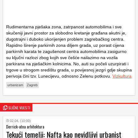
Rudimentarna pješaka zona, zatrpanost automobilima i sve
skučeniji javni prostor za slobodno kretanje građana akutni je,
dugotrajni i duboko ukorijenjen problem zagrebačkog centra.
Rapidno širenje parkirnih zona diljem grada, uz porast cijena
parkirnih karata te zagušenost centra automobilima zasigurno
su ključni razlozi zbog kojih sve češće nailazimo na vozila
parkirana na pješačkim kolnicima. No, auti su počeli uzurpirati i
trgove u strogom središtu grada, u povijesnoj jezgri gdje skupina
perivoja čini tzv. Lunecijevu, odnosno Zelenu potkovu.
Vizkultura
urbanizam
Zagreb
SLIČNE VIJESTI
02.04. (10:00)
Derrick-atna arhitektura
Tekući temelji: Nafta kao nevidljivi urbanist