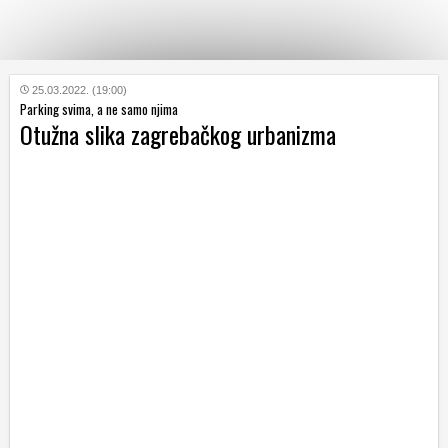
KATEGORIJE
25.03.2022. (19:00)
Parking svima, a ne samo njima
Otužna slika zagrebačkog urbanizma
HRVATSKI
WEB