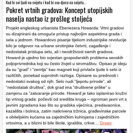
Kad bi svi ljudi na svijetu i kad bi sva djeca na svijetu...
Pokret vrtnih gradova: Koncept utopijskih
naselja nastao iz prošlog stoljeća
Projekt engleskog urbanista Ebenezera Howarda: Vrtni gradovi
su dizajnirani da omoguće pristup najboljim aspektima grada i
sela u jednom
.
Howardovo pisanje tijekom industrijske revolucije
bilo je odgovor na urbane sirotinjske četvrti, zagađenje i
nedostatak pristupa selu, ali i neodrživost samih gradova.
Howard je ujedno bio svjestan gospodarskih problema seoskih
poljoprivrednika koji su često živjeli u siromaštvu. Opisao je ideju
da su “grad” i “zemlja” kao magneti koji privlače ljude k sebi iz
različitih, ponekad suprotnih razloga. Opisane su prednosti i
nedostatci svakog od njih. Selo nudi “ljepotu prirode”, ali
“nedostatak društva”, dok grad ima “društvene prilike” u
zamjenu za “zatvaranje prirode. Howard je tako isplanirao kružni
tip vrtnog grada: počevši od središta kruga – ogroman javni vrt s
javnim zgradama kao što su gradska vijećnica, predavaonice,
kazališta i bolnica, zatim natkrivena tržnica, građevinske parcele
s obiteljskim kućama sa zajedničkim kuhinjama i zajedničkim
vrtovima, a u blizini bi bile škole, igrališta, crkve…
Green