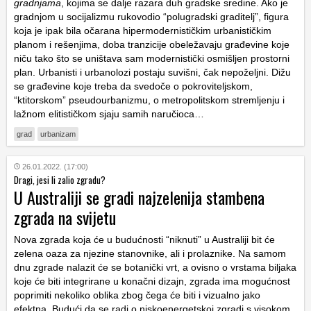
gradnjama
, kojima se dalje razara duh gradske sredine. Ako je
gradnjom u socijalizmu rukovodio “polugradski graditelj”, figura
koja je ipak bila očarana hipermodernističkim urbanističkim
planom i rešenjima, doba tranzicije obeležavaju građevine koje
niču tako što se uništava sam modernistički osmišljen prostorni
plan. Urbanisti i urbanolozi postaju suvišni, čak nepoželjni. Dižu
se građevine koje treba da svedoče o pokroviteljskom,
“ktitorskom” pseudourbanizmu, o metropolitskom stremljenju i
lažnom elitističkom sjaju samih naručioca…
grad
urbanizam
26.01.2022. (17:00)
Dragi, jesi li zalio zgradu?
U Australiji se gradi najzelenija stambena
zgrada na svijetu
Nova zgrada koja će u budućnosti “niknuti” u Australiji bit će
zelena oaza za njezine stanovnike, ali i prolaznike. Na samom
dnu zgrade nalazit će se botanički vrt, a ovisno o vrstama biljaka
koje će biti integrirane u konačni dizajn, zgrada ima mogućnost
poprimiti nekoliko oblika zbog čega će biti i vizualno jako
efektna. Budući da se radi o niskoenergetskoj zgradi s visokom