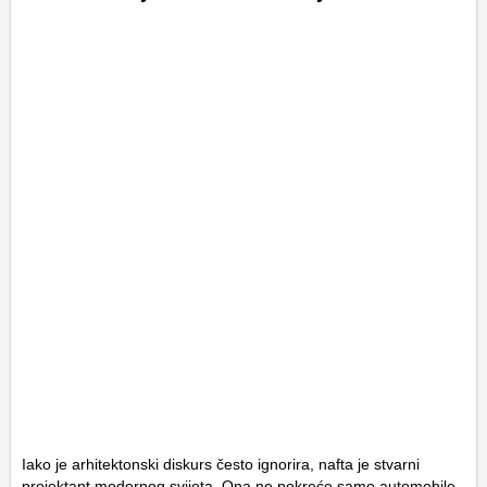
Iako je arhitektonski diskurs često ignorira, nafta je stvarni
projektant modernog svijeta. Ona ne pokreće samo automobile,