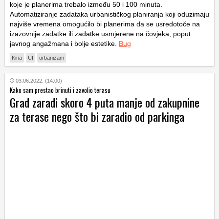
koje je planerima trebalo između 50 i 100 minuta.
Automatiziranje zadataka urbanističkog planiranja koji oduzimaju
najviše vremena omogućilo bi planerima da se usredotoče na
izazovnije zadatke ili zadatke usmjerene na čovjeka, poput
javnog angažmana i bolje estetike.
Bug
Kina
UI
urbanizam
03.06.2022. (14:00)
Kako sam prestao brinuti i zavolio terasu
Grad zaradi skoro 4 puta manje od zakupnine
za terase nego što bi zaradio od parkinga