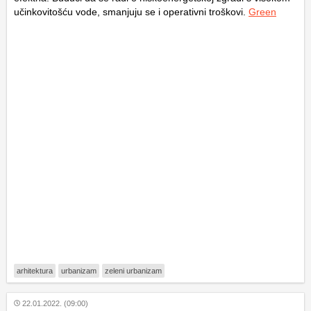
učinkovitošću vode, smanjuju se i operativni troškovi.
Green
arhitektura
urbanizam
zeleni urbanizam
22.01.2022. (09:00)