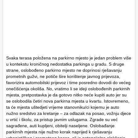
Svaka terasa položena na parkirno mjesto je jedan problem više
u kontekstu kroničnog nedostatka parkinga u gradu. S druge
strane, oslobođeno parkirno mjesto ne doprinosi rješavanju
prometnih gužvi, ne potiče šire korištenje javnog prijevoza,
favorizira automobilski prijevoz i time posredno dovodi do većeg
onečišćenja okoliša. No, vratimo li se ideji oslobođenih parkirnih
mjesta, pretpostavka je da gotovo nitko neće kupiti auto jer su
se oslobodila četiri nova parkirna mjesta u kvartu. Istovremeno,
ta će mjesta uštedjeti vrijeme stanovniku/ci kojemu je auto
nužno sredstvo za kretanje – za odlazak na posao, vožnju djece
u vrtić i školu, za pristup javnim uslugama. Zgrade su već
sagrađene, auti kupljeni, obitelji naseljene. Oslobađanje
parkirnih mjesta nije nužno korak naprijed k rješavanju