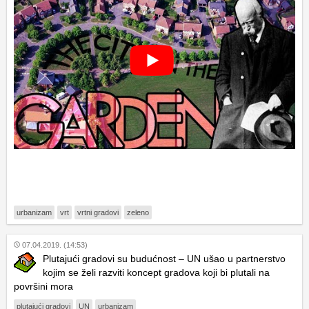
urbanizam
vrt
vrtni gradovi
zeleno
07.04.2019. (14:53)
Plutajući gradovi su budućnost – UN ušao u partnerstvo
kojim se želi razviti koncept gradova koji bi plutali na
površini mora
plutajući gradovi
UN
urbanizam