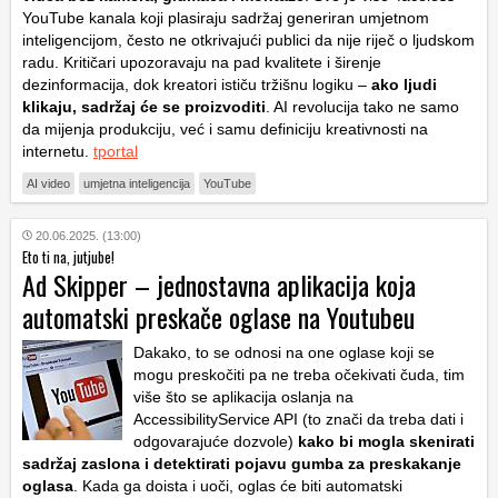
YouTube kanala koji plasiraju sadržaj generiran umjetnom
inteligencijom, često ne otkrivajući publici da nije riječ o ljudskom
radu. Kritičari upozoravaju na pad kvalitete i širenje
dezinformacija, dok kreatori ističu tržišnu logiku –
ako ljudi
klikaju, sadržaj će se proizvoditi
. AI revolucija tako ne samo
da mijenja produkciju, već i samu definiciju kreativnosti na
internetu.
tportal
AI video
umjetna inteligencija
YouTube
20.06.2025. (13:00)
Eto ti na, jutjube!
Ad Skipper – jednostavna aplikacija koja
automatski preskače oglase na Youtubeu
Dakako, to se odnosi na one oglase koji se
mogu preskočiti pa ne treba očekivati čuda, tim
više što se aplikacija oslanja na
AccessibilityService API (to znači da treba dati i
odgovarajuće dozvole)
kako bi mogla skenirati
sadržaj zaslona i detektirati pojavu gumba za preskakanje
oglasa
. Kada ga doista i uoči, oglas će biti automatski