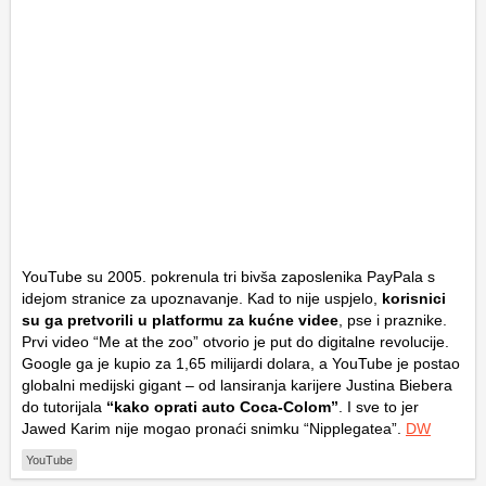
YouTube su 2005. pokrenula tri bivša zaposlenika PayPala s
idejom stranice za upoznavanje. Kad to nije uspjelo,
korisnici
su ga pretvorili u platformu za kućne videe
, pse i praznike.
Prvi video “Me at the zoo” otvorio je put do digitalne revolucije.
Google ga je kupio za 1,65 milijardi dolara, a YouTube je postao
globalni medijski gigant – od lansiranja karijere Justina Biebera
do tutorijala
“kako oprati auto Coca-Colom”
. I sve to jer
Jawed Karim nije mogao pronaći snimku “Nipplegatea”.
DW
YouTube