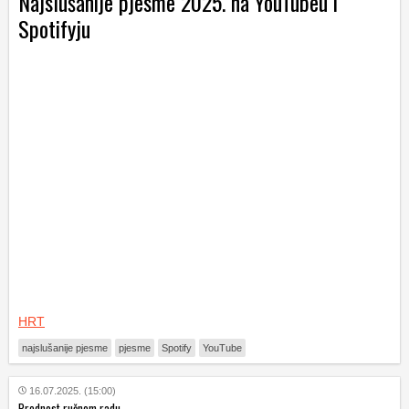
Najslušanije pjesme 2025. na YouTubeu i
Spotifyju
HRT
najslušanije pjesme
pjesme
Spotify
YouTube
16.07.2025. (15:00)
Prednost ručnom radu