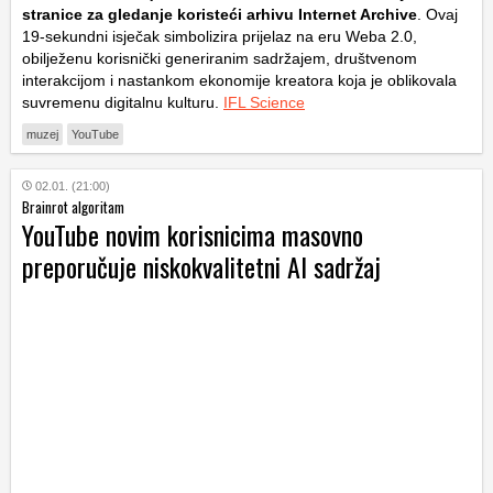
stranice za gledanje koristeći arhivu Internet Archive
. Ovaj
19-sekundni isječak simbolizira prijelaz na eru Weba 2.0,
obilježenu korisnički generiranim sadržajem, društvenom
interakcijom i nastankom ekonomije kreatora koja je oblikovala
suvremenu digitalnu kulturu.
IFL Science
muzej
YouTube
02.01. (21:00)
Brainrot algoritam
YouTube novim korisnicima masovno
preporučuje niskokvalitetni AI sadržaj