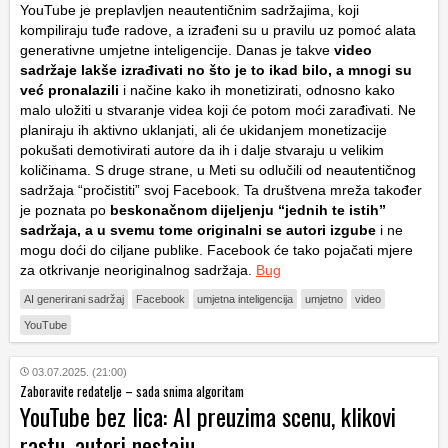
YouTube je preplavljen neautentičnim sadržajima, koji
kompiliraju tuđe radove, a izrađeni su u pravilu uz pomoć alata
generativne umjetne inteligencije. Danas je takve
video
sadržaje lakše izrađivati no što je to ikad bilo, a mnogi su
već pronalazili
i načine kako ih monetizirati, odnosno kako
malo uložiti u stvaranje videa koji će potom moći zarađivati. Ne
planiraju ih aktivno uklanjati, ali će ukidanjem monetizacije
pokušati demotivirati autore da ih i dalje stvaraju u velikim
količinama. S druge strane, u Meti su odlučili od neautentičnog
sadržaja “pročistiti” svoj Facebook. Ta društvena mreža također
je poznata po
beskonačnom dijeljenju “jednih te istih”
sadržaja, a u svemu tome originalni se autori izgube
i ne
mogu doći do ciljane publike. Facebook će tako pojačati mjere
za otkrivanje neoriginalnog sadržaja.
Bug
AI generirani sadržaj
Facebook
umjetna inteligencija
umjetno
video
YouTube
03.07.2025. (21:00)
Zaboravite redatelje – sada snima algoritam
YouTube bez lica: AI preuzima scenu, klikovi
rastu, autori nestaju