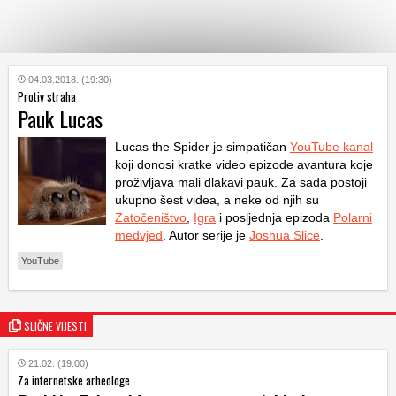
KATEGORIJE
04.03.2018. (19:30)
Protiv straha
Pauk Lucas
HRVATSKI
WEB
Lucas the Spider je simpatičan
YouTube kanal
koji donosi kratke video epizode avantura koje
proživljava mali dlakavi pauk. Za sada postoji
ukupno šest videa, a neke od njih su
Zatočeništvo
,
Igra
i posljednja epizoda
Polarni
medvjed
. Autor serije je
Joshua Slice
.
YouTube
SLIČNE VIJESTI
21.02. (19:00)
Za internetske arheologe