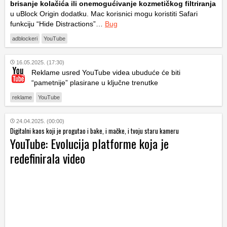
brisanje kolačića ili onemogućivanje kozmetičkog filtriranja
u uBlock Origin dodatku. Mac korisnici mogu koristiti Safari
funkciju “Hide Distractions”…
Bug
adblockeri
YouTube
16.05.2025. (17:30)
Reklame usred YouTube videa ubuduće će biti
“pametnije” plasirane u ključne trenutke
reklame
YouTube
24.04.2025. (00:00)
Digitalni kaos koji je progutao i bake, i mačke, i tvoju staru kameru
YouTube: Evolucija platforme koja je
redefinirala video