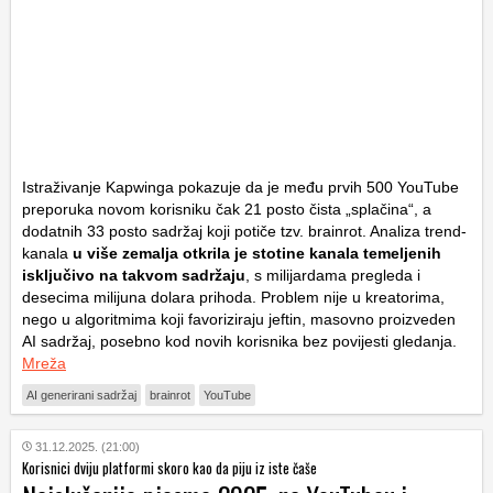
Istraživanje Kapwinga pokazuje da je među prvih 500 YouTube
preporuka novom korisniku čak 21 posto čista „splačina“, a
dodatnih 33 posto sadržaj koji potiče tzv. brainrot. Analiza trend-
kanala
u više zemalja otkrila je stotine kanala temeljenih
isključivo na takvom sadržaju
, s milijardama pregleda i
desecima milijuna dolara prihoda. Problem nije u kreatorima,
nego u algoritmima koji favoriziraju jeftin, masovno proizveden
AI sadržaj, posebno kod novih korisnika bez povijesti gledanja.
Mreža
AI generirani sadržaj
brainrot
YouTube
31.12.2025. (21:00)
Korisnici dviju platformi skoro kao da piju iz iste čaše