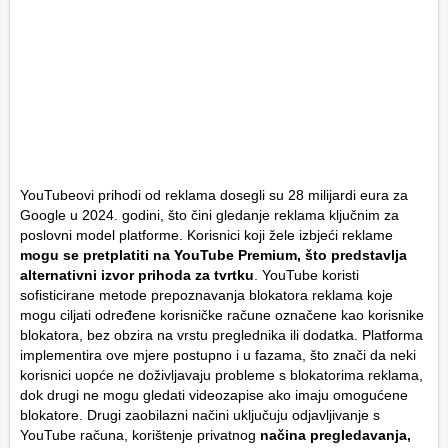
YouTubeovi prihodi od reklama dosegli su 28 milijardi eura za
Google u 2024. godini, što čini gledanje reklama ključnim za
poslovni model platforme. Korisnici koji žele izbjeći reklame
mogu se pretplatiti na YouTube Premium, što predstavlja
alternativni izvor prihoda za tvrtku
. YouTube koristi
sofisticirane metode prepoznavanja blokatora reklama koje
mogu ciljati određene korisničke račune označene kao korisnike
blokatora, bez obzira na vrstu preglednika ili dodatka. Platforma
implementira ove mjere postupno i u fazama, što znači da neki
korisnici uopće ne doživljavaju probleme s blokatorima reklama,
dok drugi ne mogu gledati videozapise ako imaju omogućene
blokatore. Drugi zaobilazni načini uključuju odjavljivanje s
YouTube računa, korištenje privatnog
načina pregledavanja,