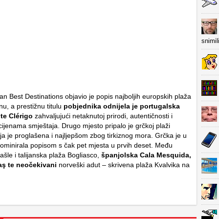
snimil
an Best Destinations
objavio je popis najboljih europskih plaža
u, a prestižnu titulu
pobjednika odnijela je portugalska
te Clérigo
zahvaljujući netaknutoj prirodi, autentičnosti i
cijenama smještaja. Drugo mjesto pripalo je grčkoj plaži
oja je proglašena i najljepšom zbog tirkiznog mora. Grčka je u
dominirala popisom s čak pet mjesta u prvih deset. Među
ašle i talijanska plaža Bogliasco,
španjolska Cala Mesquida,
aş te neočekivani
norveški adut – skrivena plaža Kvalvika na