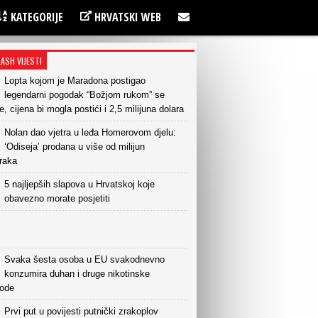
KATEGORIJE
HRVATSKI WEB
LASH VIJESTI
Lopta kojom je Maradona postigao
legendarni pogodak “Božjom rukom” se
e, cijena bi mogla postići i 2,5 milijuna dolara
Nolan dao vjetra u leđa Homerovom djelu:
‘Odiseja’ prodana u više od milijun
raka
5 najljepših slapova u Hrvatskoj koje
obavezno morate posjetiti
Svaka šesta osoba u EU svakodnevno
konzumira duhan i druge nikotinske
vode
Prvi put u povijesti putnički zrakoplov