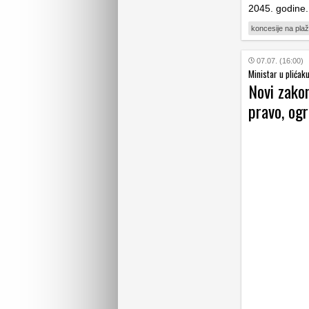
2045. godine
koncesije na pla
07.07. (16:00)
Ministar u plićak
Novi zakon
pravo, og