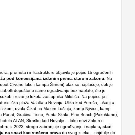
ora, prometa i infrastrukture objavilo je popis 15 ograđenih
ža pod koncesijama izdanim prema starom zakonu.
Na
(poput Crvene luke i kampa Šimuni) ulaz se naplaćuje, dok je
ostabelli dopušteno samo ograđivanje bez naplate, što je
 sukob i rezanje lokota zastupnika Miletića. Na popisu je i
uristička plaža Valalta u Rovinju, Ulika kod Poreča, Lišanj u
lskom, uvala Čikat na Malom Lošinju, kamp Njivice, kamp
 Punat, Gračina Tisno, Punta Skala, Pine Beach (Pakoštane),
 hotela ALAN, Straško kod Novalje… Iako novi Zakon o
ru iz 2023. strogo zabranjuje ograđivanje i naplatu
, stari
ju na snazi kao stečena
prava
do svog isteka – najdulje do