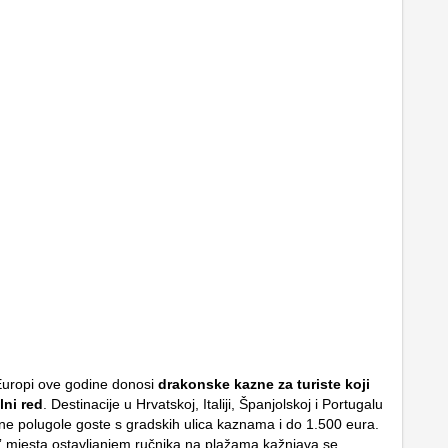
Europi ove godine donosi
drakonske kazne za turiste koji
ni red
. Destinacije u Hrvatskoj, Italiji, Španjolskoj i Portugalu
ne polugole goste s gradskih ulica kaznama i do 1.500 eura.
” mjesta ostavljanjem ručnika na plažama kažnjava se