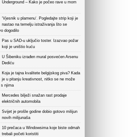
Underground – Kako je počeo rave u mom
‘Vjesnik u plamenu‘. Pogledajte strip koji je
nastao na temelju istraživanja što se
vo dogodilo
Pas u SAD-u uključio toster. Izazvao požar
koji je uništio kuću
U Šibeniku izrađen mural posvećen Arsenu
Dediću
Koja je tajna kvalitete belgijskog piva? Kada
je u pitanju kreativnost, nitko se ne može
i s njima
Mercedes bilježi snažan rast prodaje
električnih automobila
Svijet je prošle godine dobio gotovo milijun
novih milijunaša
10 prečaca u Windowsima koje biste odmah
trebali početi koristiti