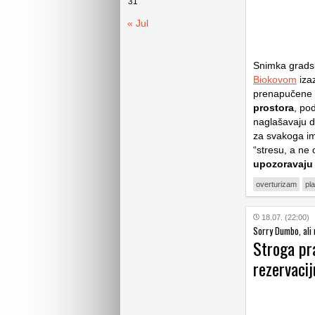
31
« Jul
Snimka gradsk
Biokovom
iza
prenapučene 
prostora
, po
naglašavaju d
za svakoga im
“stresu, a ne
upozoravaju
overturizam
pl
18.07. (22:00)
Sorry Dumbo, ali 
Stroga pra
rezervacij