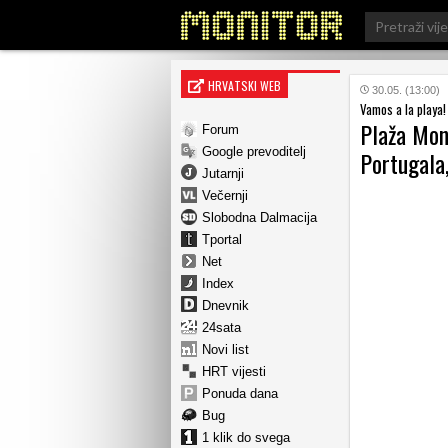
Search
for:
HRVATSKI WEB
30.05. (13:00)
Vamos a la playa!
Plaža Mon
Forum
Google prevoditelj
Portugala,
Jutarnji
Večernji
Slobodna Dalmacija
Tportal
Net
Index
Dnevnik
24sata
Novi list
HRT vijesti
Ponuda dana
Bug
1 klik do svega