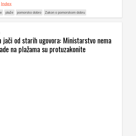
.
Index
že
plaže
pomorsko dobro
Zakon o pomorskom dobru
u
 jači od starih ugovora: Ministarstvo nema
rade na plažama su protuzakonite