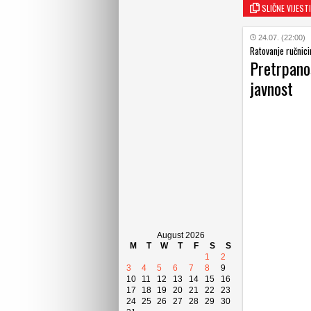
SLIČNE VIJESTI
24.07. (22:00)
Ratovanje ručnic
Pretrpano
javnost
August 2026
M
T
W
T
F
S
S
1
2
3
4
5
6
7
8
9
10
11
12
13
14
15
16
17
18
19
20
21
22
23
24
25
26
27
28
29
30