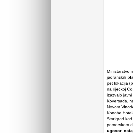
Ministarstvo m
jadranskih
pla
pet lokacija 
na riječkoj C
izazvalo javni
Koversada, nat
Novom Vinodo
Konobe Hotela
Starigrad kod
pomorskom dob
ugovori osta