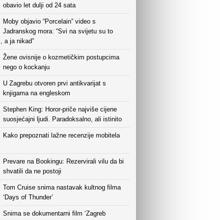
obavio let dulji od 24 sata
Moby objavio “Porcelain” video s
Jadranskog mora: “Svi na svijetu su to
i, a ja nikad”
Žene ovisnije o kozmetičkim postupcima
nego o kockanju
U Zagrebu otvoren prvi antikvarijat s
knjigama na engleskom
Stephen King: Horor-priče najviše cijene
suosjećajni ljudi. Paradoksalno, ali istinito
Kako prepoznati lažne recenzije mobitela
Prevare na Bookingu: Rezervirali vilu da bi
shvatili da ne postoji
Tom Cruise snima nastavak kultnog filma
‘Days of Thunder’
Snima se dokumentarni film ‘Zagreb