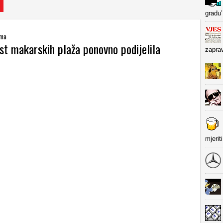
gradu’
ima
st makarskih plaža ponovno podijelila
zapra
mjerit