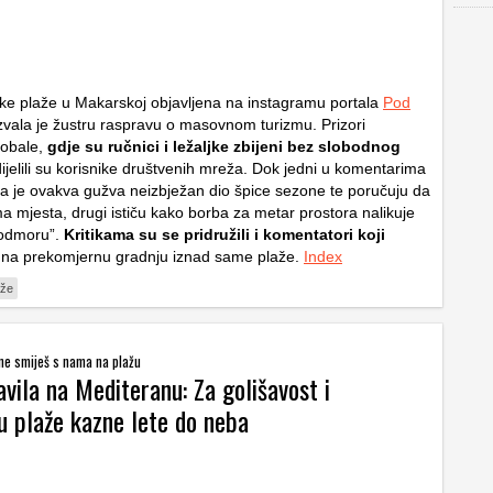
e plaže u Makarskoj objavljena na instagramu portala
Pod
zvala je žustru raspravu o masovnom turizmu. Prizori
obale,
gdje su ručnici i ležaljke zbijeni bez slobodnog
dijelili su korisnike društvenih mreža. Dok jedni u komentarima
a je ovakva gužva neizbježan dio špice sezone te poručuju da
a mjesta, drugi ističu kako borba za metar prostora nalikuje
 odmoru”.
Kritikama su se pridružili i komentatori koji
na prekomjernu gradnju iznad same plaže.
Index
aže
ne smiješ s nama na plažu
vila na Mediteranu: Za golišavost i
u plaže kazne lete do neba