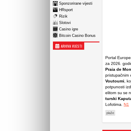
Sponzorirane vijesti
HRsport
Rizik
Slotovi
Casino igre
Bitcoin Casino Bonus
ARHIVA VIJESTI
Portal
Europe
za 2026. godin
Praia de Mon
pristupačnim 
Voutoumi
, k
potpunosti iz
elitom su se n
turski Kaput
Lofotima.
N1
plaže