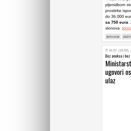
pljenidbom st
prostirke ispo
do 36.000 eura
sa 750 eura
.
slonova.
tport
ljetovanje
plaže
16.07. (16:00)
Bez aneksa i bez
Ministarst
ugovori os
ulaz