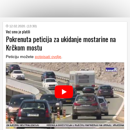
KATEGORIJE
12.02.2020. (13:30)
Već smo je platili
Pokrenuta peticija za ukidanje mostarine na
HRVATSKI
Krčkom mostu
WEB
Peticiju možete
potpisati ovdje
.