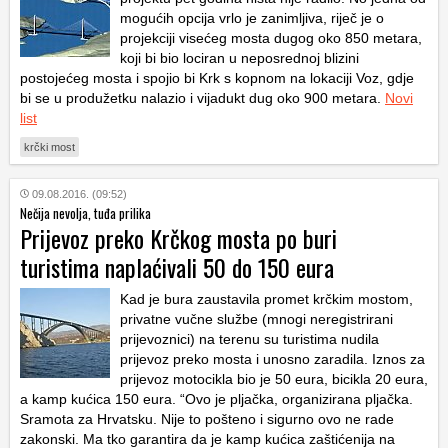
mogućih opcija vrlo je zanimljiva, riječ je o
projekciji visećeg mosta dugog oko 850 metara,
koji bi bio lociran u neposrednoj blizini
postojećeg mosta i spojio bi Krk s kopnom na lokaciji Voz, gdje
bi se u produžetku nalazio i vijadukt dug oko 900 metara.
Novi
list
krčki most
09.08.2016. (09:52)
Nečija nevolja, tuđa prilika
Prijevoz preko Krčkog mosta po buri
turistima naplaćivali 50 do 150 eura
Kad je bura zaustavila promet krčkim mostom,
privatne vučne službe (mnogi neregistrirani
prijevoznici) na terenu su turistima nudila
prijevoz preko mosta i unosno zaradila. Iznos za
prijevoz motocikla bio je 50 eura, bicikla 20 eura,
a kamp kućica 150 eura. “Ovo je pljačka, organizirana pljačka.
Sramota za Hrvatsku. Nije to pošteno i sigurno ovo ne rade
zakonski. Ma tko garantira da je kamp kućica zaštićenija na