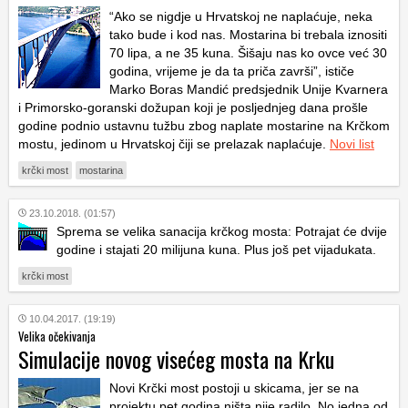
“Ako se nigdje u Hrvatskoj ne naplaćuje, neka
tako bude i kod nas. Mostarina bi trebala iznositi
70 lipa, a ne 35 kuna. Šišaju nas ko ovce već 30
godina, vrijeme je da ta priča završi”, ističe
Marko Boras Mandić predsjednik Unije Kvarnera
i Primorsko-goranski dožupan koji je posljednjeg dana prošle
godine podnio ustavnu tužbu zbog naplate mostarine na Krčkom
mostu, jedinom u Hrvatskoj čiji se prelazak naplaćuje.
Novi list
krčki most
mostarina
23.10.2018. (01:57)
Sprema se velika sanacija krčkog mosta: Potrajat će dvije
godine i stajati 20 milijuna kuna. Plus još pet vijadukata.
krčki most
10.04.2017. (19:19)
Velika očekivanja
Simulacije novog visećeg mosta na Krku
Novi Krčki most postoji u skicama, jer se na
projektu pet godina ništa nije radilo. No jedna od