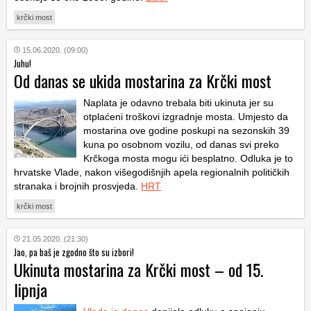
krčki most
15.06.2020. (09:00)
Juhu!
Od danas se ukida mostarina za Krčki most
Naplata je odavno trebala biti ukinuta jer su
otplaćeni troškovi izgradnje mosta. Umjesto da
mostarina ove godine poskupi na sezonskih 39
kuna po osobnom vozilu, od danas svi preko
Krčkoga mosta mogu ići besplatno. Odluka je to
hrvatske Vlade, nakon višegodišnjih apela regionalnih političkih
stranaka i brojnih prosvjeda.
HRT
krčki most
21.05.2020. (21:30)
Jao, pa baš je zgodno što su izbori!
Ukinuta mostarina za Krčki most – od 15.
lipnja