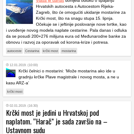
Vlada je danas
donijela odluku o spajanju
Hrvatskih autocesta s Autocestom Rijeka-
Zagreb, što će omogućiti ukidanje mostarine za
Krčki most, što na snagu stupa 15. lipnja.
Očekuje se i jeftinije poslovanje nove tvrtke, kao
i uvođenje novog modela naplate cestarine. Pala danas i odluka
da se posudi 200+276 milijuna eura od Međunarodne banke za
obnovu i razvoj za oporavak od korona-krize i potresa.
autoceste
Cestarina
krčki most
mostarina
12.01.2019. (10:00)
Krčki čelnici o mostarini: ‘Može mostarina ako ide u
gradnju krčke Plave magistrale i novog mosta, a ne u
kasu ARZ-a’
krčki most
02.01.2019. (16:30)
Krčki most je jedini u Hrvatskoj pod
naplatom. “Harač” je sada završio na –
Ustavnom sudu