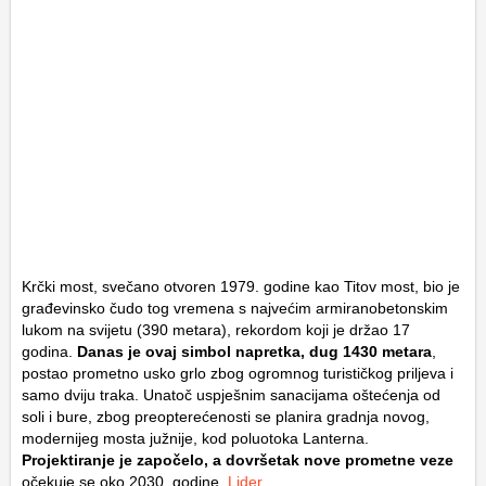
Krčki most, svečano otvoren 1979. godine kao Titov most, bio je
građevinsko čudo tog vremena s najvećim armiranobetonskim
lukom na svijetu (390 metara), rekordom koji je držao 17
godina.
Danas je ovaj simbol napretka, dug 1430 metara
,
postao prometno usko grlo zbog ogromnog turističkog priljeva i
samo dviju traka. Unatoč uspješnim sanacijama oštećenja od
soli i bure, zbog preopterećenosti se planira gradnja novog,
modernijeg mosta južnije, kod poluotoka Lanterna.
Projektiranje je započelo, a dovršetak nove prometne veze
očekuje se oko 2030. godine.
Lider