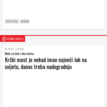
krčki most
peticija
SLIČNE VIJESTI
20.07. (18:00)
Malo se čine i dva mosta
Krčki most je nekad imao najveći luk na
svijetu, danas treba nadogradnju