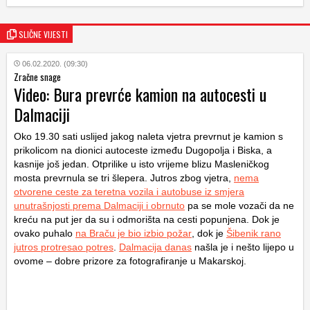
SLIČNE VIJESTI
06.02.2020. (09:30)
Zračne snage
Video: Bura prevrće kamion na autocesti u
Dalmaciji
Oko 19.30 sati uslijed jakog naleta vjetra prevrnut je kamion s
prikolicom na dionici autoceste između Dugopolja i Biska, a
kasnije još jedan. Otprilike u isto vrijeme blizu Masleničkog
mosta prevrnula se tri šlepera. Jutros zbog vjetra,
nema
otvorene ceste za teretna vozila i autobuse iz smjera
unutrašnjosti prema Dalmaciji i obrnuto
pa se mole vozači da ne
kreću na put jer da su i odmorišta na cesti popunjena. Dok je
ovako puhalo
na Braču je bio izbio požar
, dok je
Šibenik rano
jutros protresao potres
.
Dalmacija danas
našla je i nešto lijepo u
ovome – dobre prizore za fotografiranje u Makarskoj.