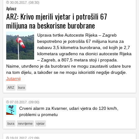
30.05.2017. (08:30)
Aplauz
ARZ: Krivo mjerili vjetar i potrošili 67
milijuna na beskorisne burobrane
Uprava tvrtke Autoceste Rijeka – Zagreb
bespotrebno je potrošila 67 milijuna kuna za
nabavu 3,5 kilometra burobrana, od kojih je 2,7
kilometara ugrađeno na dionici autoceste Rijeka
– Zagreb, a 807,5 metara stoji i propada.
Naime, utvrđeno je da burobrani ne mogu zaustaviti udare bure
na tom dijelu, a također se ne mogu iskoristiti negdje drugdje.
Jutarnji
ARZ
bura
07.03.2017. (09:00)
Crveni alarm za Kvarner, udari vjetra do 120 km/h,
problemi u prometu
bura
nevrijeme
vjetar
19.01.2017. (21:09)