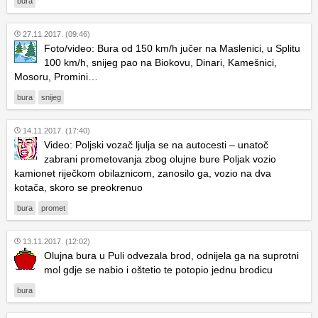
bura
27.11.2017. (09:46)
Foto/video: Bura od 150 km/h jučer na Maslenici, u Splitu
100 km/h, snijeg pao na Biokovu, Dinari, Kamešnici,
Mosoru, Promini…
bura
snijeg
14.11.2017. (17:40)
Video: Poljski vozač ljulja se na autocesti – unatoč
zabrani prometovanja zbog olujne bure Poljak vozio
kamionet riječkom obilaznicom, zanosilo ga, vozio na dva
kotača, skoro se preokrenuo
bura
promet
13.11.2017. (12:02)
Olujna bura u Puli odvezala brod, odnijela ga na suprotni
mol gdje se nabio i oštetio te potopio jednu brodicu
bura