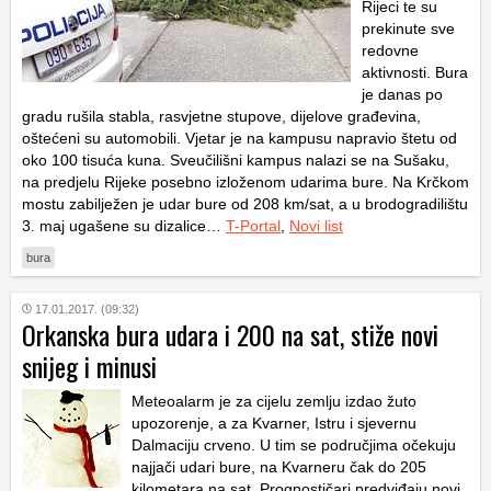
Rijeci te su
prekinute sve
redovne
aktivnosti. Bura
je danas po
gradu rušila stabla, rasvjetne stupove, dijelove građevina,
oštećeni su automobili. Vjetar je na kampusu napravio štetu od
oko 100 tisuća kuna. Sveučilišni kampus nalazi se na Sušaku,
na predjelu Rijeke posebno izloženom udarima bure. Na Krčkom
mostu zabilježen je udar bure od 208 km/sat, a u brodogradilištu
3. maj ugašene su dizalice…
T-Portal
,
Novi list
bura
17.01.2017. (09:32)
Orkanska bura udara i 200 na sat, stiže novi
snijeg i minusi
Meteoalarm je za cijelu zemlju izdao žuto
upozorenje, a za Kvarner, Istru i sjevernu
Dalmaciju crveno. U tim se područjima očekuju
najjači udari bure, na Kvarneru čak do 205
kilometara na sat. Prognostičari predviđaju novi