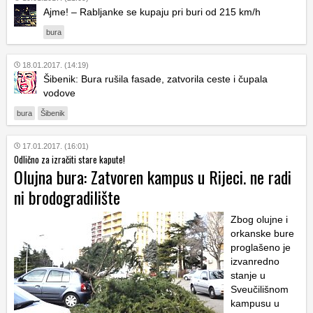
Ajme! – Rabljanke se kupaju pri buri od 215 km/h
bura
18.01.2017. (14:19)
Šibenik: Bura rušila fasade, zatvorila ceste i čupala
vodove
bura
Šibenik
17.01.2017. (16:01)
Odlično za izračiti stare kapute!
Olujna bura: Zatvoren kampus u Rijeci. ne radi
ni brodogradilište
Zbog olujne i
orkanske bure
proglašeno je
izvanredno
stanje u
Sveučilišnom
kampusu u