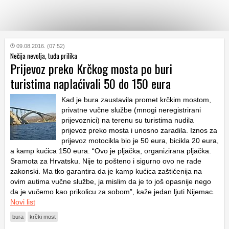
KATEGORIJE
09.08.2016. (07:52)
Nečija nevolja, tuđa prilika
Prijevoz preko Krčkog mosta po buri
HRVATSKI
turistima naplaćivali 50 do 150 eura
WEB
Kad je bura zaustavila promet krčkim mostom,
privatne vučne službe (mnogi neregistrirani
prijevoznici) na terenu su turistima nudila
prijevoz preko mosta i unosno zaradila. Iznos za
prijevoz motocikla bio je 50 eura, bicikla 20 eura,
a kamp kućica 150 eura. “Ovo je pljačka, organizirana pljačka.
Sramota za Hrvatsku. Nije to pošteno i sigurno ovo ne rade
zakonski. Ma tko garantira da je kamp kućica zaštićenija na
ovim autima vučne službe, ja mislim da je to još opasnije nego
da je vučemo kao prikolicu za sobom”, kaže jedan ljuti Nijemac.
Novi list
bura
krčki most