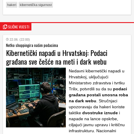
hakeri
kibernetička sigurnost
SLIČNE VIJESTI
22.06. (22:00)
Netko shoppingira našim podacima
Kibernetički napadi u Hrvatskoj: Podaci
građana sve češće na meti i dark webu
Nedavni kibernetički napadi u
Hrvatskoj, uključujući
Ministarstvo zdravstva i tvrtku
Trilix, potvrdili su da su
podaci
građana postali unosna roba
na
dark webu
. Stručnjaci
upozoravaju da hakeri koriste
taktike
dvostruke iznude
i
napade na lance opskrbe,
ciljajući javnu upravu i kritičnu
infrastrukturu. Nacionalni