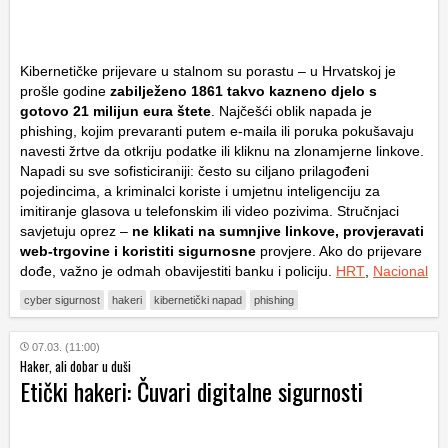
Kibernetičke prijevare u stalnom su porastu – u Hrvatskoj je
prošle godine
zabilježeno 1861 takvo kazneno djelo s
gotovo 21 milijun eura štete
. Najčešći oblik napada je
phishing, kojim prevaranti putem e-maila ili poruka pokušavaju
navesti žrtve da otkriju podatke ili kliknu na zlonamjerne linkove.
Napadi su sve sofisticiraniji: često su ciljano prilagođeni
pojedincima, a kriminalci koriste i umjetnu inteligenciju za
imitiranje glasova u telefonskim ili video pozivima. Stručnjaci
savjetuju oprez –
ne klikati na sumnjive linkove, provjeravati
web-trgovine i koristiti sigurnosne
provjere. Ako do prijevare
dođe, važno je odmah obavijestiti banku i policiju.
HRT
,
Nacional
cyber sigurnost
hakeri
kibernetički napad
phishing
07.03. (11:00)
Haker, ali dobar u duši
Etički hakeri: Čuvari digitalne sigurnosti