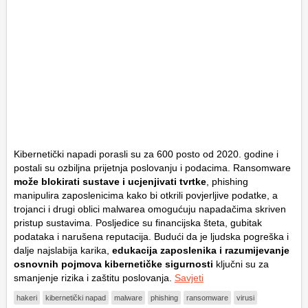
Kibernetički napadi porasli su za 600 posto od 2020. godine i
postali su ozbiljna prijetnja poslovanju i podacima. Ransomware
može blokirati sustave i ucjenjivati tvrtke
, phishing
manipulira zaposlenicima kako bi otkrili povjerljive podatke, a
trojanci i drugi oblici malwarea omogućuju napadačima skriven
pristup sustavima. Posljedice su financijska šteta, gubitak
podataka i narušena reputacija. Budući da je ljudska pogreška i
dalje najslabija karika,
edukacija zaposlenika i razumijevanje
osnovnih pojmova kibernetičke sigurnosti
ključni su za
smanjenje rizika i zaštitu poslovanja.
Savjeti
hakeri
kibernetički napad
malware
phishing
ransomware
virusi