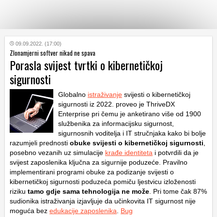
KATEGORIJE
09.09.2022. (17:00)
Zlonamjerni softver nikad ne spava
Porasla svijest tvrtki o kibernetičkoj
HRVATSKI
sigurnosti
WEB
Globalno
istraživanje
svijesti o kibernetičkoj
sigurnosti iz 2022. proveo je ThriveDX
Enterprise pri čemu je anketirano više od 1900
službenika za informacijsku sigurnost,
sigurnosnih voditelja i IT stručnjaka kako bi bolje
razumjeli prednosti
obuke svijesti o kibernetičkoj sigurnosti
,
posebno vezanih uz simulacije
krađe identiteta
i potvrdili da je
svijest zaposlenika ključna za sigurnije poduzeće. Pravilno
implementirani programi obuke za podizanje svijesti o
kibernetičkoj sigurnosti poduzeća pomiču ljestvicu izloženosti
riziku
tamo gdje sama tehnologija ne može
. Pri tome čak 87%
sudionika istraživanja izjavljuje da učinkovita IT sigurnost nije
moguća bez
edukacije zaposlenika
.
Bug