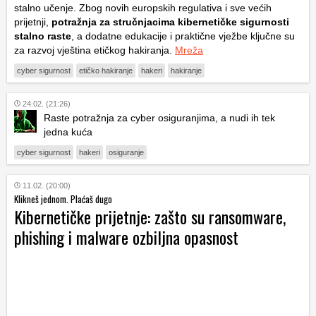
stalno učenje. Zbog novih europskih regulativa i sve većih
prijetnji,
potražnja za stručnjacima kibernetičke sigurnosti
stalno raste
, a dodatne edukacije i praktične vježbe ključne su
za razvoj vještina etičkog hakiranja.
Mreža
cyber sigurnost
etičko hakiranje
hakeri
hakiranje
24.02. (21:26)
Raste potražnja za cyber osiguranjima, a nudi ih tek
jedna kuća
cyber sigurnost
hakeri
osiguranje
11.02. (20:00)
Klikneš jednom. Plaćaš dugo
Kibernetičke prijetnje: zašto su ransomware,
phishing i malware ozbiljna opasnost