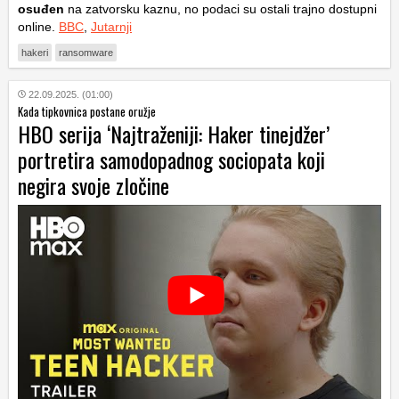
osuđen
na zatvorsku kaznu, no podaci su ostali trajno dostupni
online.
BBC
,
Jutarnji
hakeri
ransomware
22.09.2025. (01:00)
Kada tipkovnica postane oružje
HBO serija ‘Najtraženiji: Haker tinejdžer’
portretira samodopadnog sociopata koji
negira svoje zločine