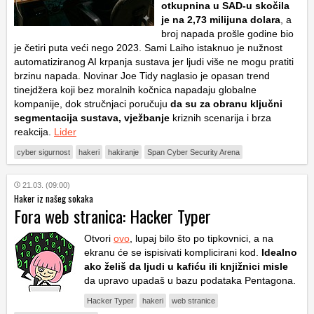
otkupnina u SAD-u skočila
je na 2,73 milijuna dolara
, a
broj napada prošle godine bio
je četiri puta veći nego 2023. Sami Laiho istaknuo je nužnost
automatiziranog AI krpanja sustava jer ljudi više ne mogu pratiti
brzinu napada. Novinar Joe Tidy naglasio je opasan trend
tinejdžera koji bez moralnih kočnica napadaju globalne
kompanije, dok stručnjaci poručuju
da su za obranu ključni
segmentacija sustava, vježbanje
kriznih scenarija i brza
reakcija.
Lider
cyber sigurnost
hakeri
hakiranje
Span Cyber Security Arena
21.03. (09:00)
Haker iz našeg sokaka
Fora web stranica: Hacker Typer
Otvori
ovo
, lupaj bilo što po tipkovnici, a na
ekranu će se ispisivati komplicirani kod.
Idealno
ako želiš da ljudi u kafiću ili knjižnici misle
da upravo upadaš u bazu podataka Pentagona.
Hacker Typer
hakeri
web stranice