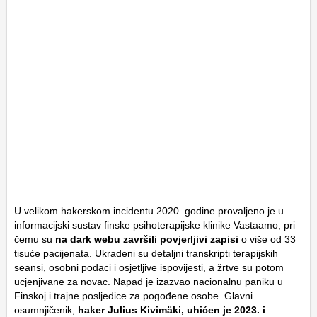
U velikom hakerskom incidentu 2020. godine provaljeno je u
informacijski sustav finske psihoterapijske klinike Vastaamo, pri
čemu su
na dark webu završili povjerljivi zapisi
o više od 33
tisuće pacijenata. Ukradeni su detaljni transkripti terapijskih
seansi, osobni podaci i osjetljive ispovijesti, a žrtve su potom
ucjenjivane za novac. Napad je izazvao nacionalnu paniku u
Finskoj i trajne posljedice za pogođene osobe. Glavni
osumnjičenik,
haker Julius Kivimäki, uhićen je 2023. i