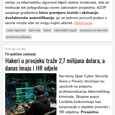
centar za kibernetičku sigurnost bilježi stotine incidenata, dok se
institucije tek prilagođavaju novim zakonskim propisima. AZOP
savjetuje građanima
hitnu promjenu lozinki
i aktivaciju
dvofaktorske autentifikacije
, jer se jednom procurili podaci s
tamne mreže više ne mogu trajno ukloniti.
Netokracija
cyber sigurnost
dark web
hakeri
kibernetički napad
privatnost na Internetu
privatnost podataka
22.05. (21:00)
Perspektivno zanimanje
Hakeri u prosjeku traže 2,7 milijuna dolara, a
danas imaju i HR odjele
Na trećoj Span Cyber Security
Areni u Poreču stručnjaci su
upozorili na potpunu
profesionalizaciju kibernetičkog
kriminala. Skupine poput
Lockbita funkcioniraju kao
korporacije s vlastitim pravnim i
HR odjelima.
Prosječna