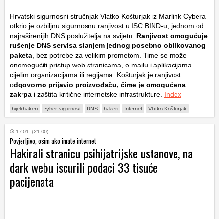
Hrvatski sigurnosni stručnjak Vlatko Košturjak iz Marlink Cybera
otkrio je ozbiljnu sigurnosnu ranjivost u ISC BIND-u, jednom od
najraširenijih DNS poslužitelja na svijetu.
Ranjivost omogućuje
rušenje DNS servisa slanjem jednog posebno oblikovanog
paketa
, bez potrebe za velikim prometom. Time se može
onemogućiti pristup web stranicama, e-mailu i aplikacijama
cijelim organizacijama ili regijama. Košturjak je ranjivost
o
dgovorno prijavio proizvođaču, čime je omogućena
zakrpa
i zaštita kritične internetske infrastrukture.
Index
bijeli hakeri
cyber sigurnost
DNS
hakeri
Internet
Vlatko Košturjak
17.01. (21:00)
Povjerljivo, osim ako imate internet
Hakirali stranicu psihijatrijske ustanove, na
dark webu iscurili podaci 33 tisuće
pacijenata