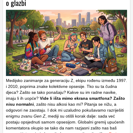
o glazbi
Medijsko zanimanje za generaciju Z, ekipu rođenu između 1997.
i 2010, poprima znake kolektivne opsesije. Tko su ta čudna
djeca? Zašto se tako ponašaju? Kakve su im radne navike,
imaju li ih uopće?
Vide li išta mimo ekrana smartfona? Zašto
nisu normalni
, zašto nisu alkosi kao mi? Pitanja se nižu, a
odgovori ne zaostaju. I dok mi uzaludno pokušavamo razriješiti
enigmu zvanu
Gen Z
, mediji su otišli korak dalje: sada već
postaju opsjednuti samom opsesijom. Globalni gremij upućenih
komentatora okupio se tako da nam razjasni zašto nas baš