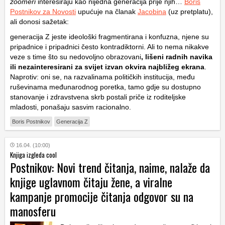
zoomeri
interesiraju kao nijedna generacija prije njih…
Boris
Postnikov za Novosti
upućuje na članak
Jacobina
(uz pretplatu),
ali donosi sažetak:
generacija Z jeste ideološki fragmentirana i konfuzna, njene su
pripadnice i pripadnici često kontradiktorni. Ali to nema nikakve
veze s time što su nedovoljno obrazovani
, lišeni radnih navika
ili nezainteresirani za svijet izvan okvira najbližeg ekrana
.
Naprotiv: oni se, na razvalinama političkih institucija, među
ruševinama međunarodnog poretka, tamo gdje su dostupno
stanovanje i zdravstvena skrb postali priče iz roditeljske
mladosti, ponašaju sasvim racionalno.
Boris Postnikov
Generacija Z
16.04. (10:00)
Knjiga izgleda cool
Postnikov: Novi trend čitanja, naime, nalaže da
knjige uglavnom čitaju žene, a viralne
kampanje promocije čitanja odgovor su na
manosferu