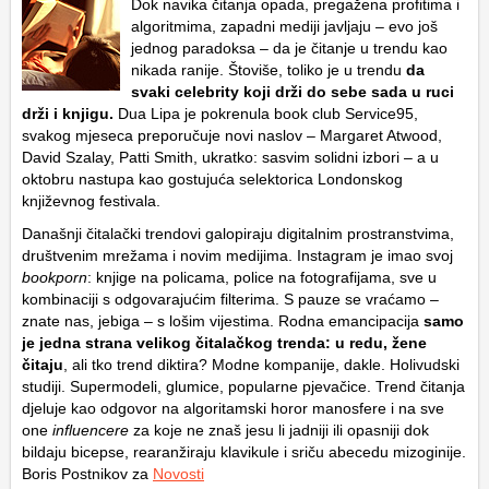
Dok navika čitanja opada, pregažena profitima i
algoritmima, zapadni mediji javljaju – evo još
jednog paradoksa – da je čitanje u trendu kao
nikada ranije. Štoviše, toliko je u trendu
da
svaki celebrity koji drži do sebe sada u ruci
drži i knjigu.
Dua Lipa je pokrenula book club Service95,
svakog mjeseca preporučuje novi naslov – Margaret Atwood,
David Szalay, Patti Smith, ukratko: sasvim solidni izbori – a u
oktobru nastupa kao gostujuća selektorica Londonskog
književnog festivala.
Današnji čitalački trendovi galopiraju digitalnim prostranstvima,
društvenim mrežama i novim medijima. Instagram je imao svoj
bookporn
: knjige na policama, police na fotografijama, sve u
kombinaciji s odgovarajućim filterima. S pauze se vraćamo –
znate nas, jebiga – s lošim vijestima. Rodna emancipacija
samo
je jedna strana velikog čitalačkog trenda: u redu, žene
čitaju
, ali tko trend diktira? Modne kompanije, dakle. Holivudski
studiji. Supermodeli, glumice, popularne pjevačice. Trend čitanja
djeluje kao odgovor na algoritamski horor manosfere i na sve
one
influencere
za koje ne znaš jesu li jadniji ili opasniji dok
bildaju bicepse, rearanžiraju klavikule i sriču abecedu mizoginije.
Boris Postnikov za
Novosti