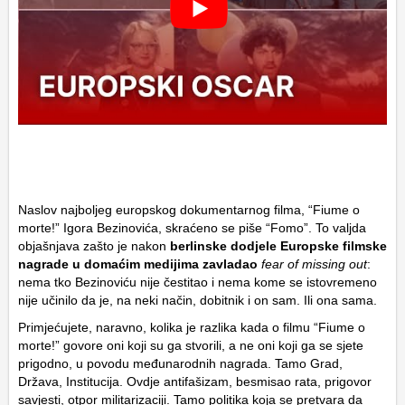
Naslov najboljeg europskog dokumentarnog filma, “Fiume o
morte!”
Igora Bezinovića
, skraćeno se piše “Fomo”. To valjda
objašnjava zašto je nakon
berlinske dodjele Europske filmske
nagrade u domaćim medijima zavladao
fear of missing out
:
nema tko Bezinoviću nije čestitao i nema kome se istovremeno
nije učinilo da je, na neki način, dobitnik i on sam. Ili ona sama.
Primjećujete, naravno, kolika je razlika kada o filmu “Fiume o
morte!” govore oni koji su ga stvorili, a ne oni koji ga se sjete
prigodno, u povodu međunarodnih nagrada. Tamo Grad,
Država, Institucija. Ovdje antifašizam, besmisao rata, prigovor
savjesti, otpor militarizaciji. Tamo politika koja se pretvara da