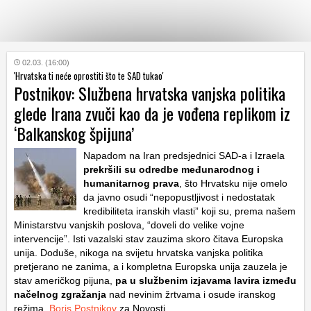
KATEGORIJE
02.03. (16:00)
'Hrvatska ti neće oprostiti što te SAD tukao'
Postnikov: Službena hrvatska vanjska politika
HRVATSKI
glede Irana zvuči kao da je vođena replikom iz
WEB
‘Balkanskog špijuna’
Napadom na Iran predsjednici SAD-a i Izraela
prekršili su odredbe međunarodnog i
humanitarnog prava
, što Hrvatsku nije omelo
da javno osudi “nepopustljivost i nedostatak
kredibiliteta iranskih vlasti” koji su, prema našem
Ministarstvu vanjskih poslova, “doveli do velike vojne
intervencije”. Isti vazalski stav zauzima skoro čitava Europska
unija. Doduše, nikoga na svijetu hrvatska vanjska politika
pretjerano ne zanima, a i kompletna Europska unija zauzela je
stav američkog pijuna,
pa u službenim izjavama lavira između
načelnog zgražanja
nad nevinim žrtvama i osude iranskog
režima.
Boris Postnikov
za Novosti