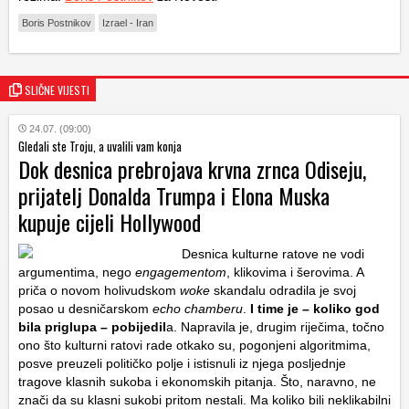
Boris Postnikov
Izrael - Iran
SLIČNE VIJESTI
24.07. (09:00)
Gledali ste Troju, a uvalili vam konja
Dok desnica prebrojava krvna zrnca Odiseju,
prijatelj Donalda Trumpa i Elona Muska
kupuje cijeli Hollywood
Desnica kulturne ratove ne vodi
argumentima, nego
engagementom
, klikovima i šerovima. A
priča o novom holivudskom
woke
skandalu odradila je svoj
posao u desničarskom
echo chamberu
.
I time je – koliko god
bila priglupa – pobijedil
a. Napravila je, drugim riječima, točno
ono što kulturni ratovi rade otkako su, pogonjeni algoritmima,
posve preuzeli političko polje i istisnuli iz njega posljednje
tragove klasnih sukoba i ekonomskih pitanja. Što, naravno, ne
znači da su klasni sukobi pritom nestali. Ma koliko bili neklikabilni