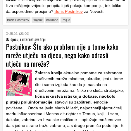
li za mišljenje vrijedilo priupitati još pokoju kompaniju, tek toliko
da usporedimo procjenu?
Boris Postnikov
za Novosti.
Boris Postnikov
Hajduk
kolumne
Poljud
25.02. (23:00)
Uz djecu, i internet sve trpi
Postnikov: Što ako problem nije u tome kako
mreže utječu na djecu, nego kako odrasli
utječu na mreže?
Žalosna ironija aktualne pomame za zabranom
društvenih mreža mladima, ukratko, jest u tome
što i sama izgleda kao da je nastala na
društvenim mrežama. Nitko ne sluša stručnjake,
lična iskustva istiskuju dokaze, naokolo
plutaju poluinformacije
, stavovi su zaoštreni, emocije
povišene… Onda se javio Marin Miletić, najpoznatiji vjeroučitelj
među influenserima i Mostov alt-righter s Temua, koji – i sam,
dakako, zabrinut za hrvatske mališane – optužuje možemovce
da s jedne strane traže zabranu, a s druge promiču pedofiliju. E