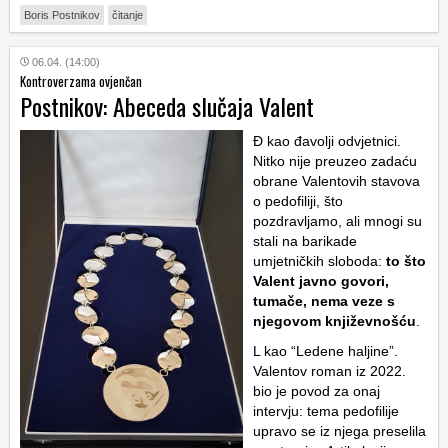
Boris Postnikov
čitanje
06.04. (14:00)
Kontroverzama ovjenčan
Postnikov: Abeceda slučaja Valent
Đ kao đavolji odvjetnici.
Nitko nije preuzeo zadaću
obrane Valentovih stavova
o pedofiliji, što
pozdravljamo, ali mnogi su
stali na barikade
umjetničkih sloboda:
to što
Valent javno govori,
tumače, nema veze s
njegovom književnošću
.
L kao “Ledene haljine”.
Valentov roman iz 2022.
bio je povod za onaj
intervju: tema pedofilije
upravo se iz njega preselila