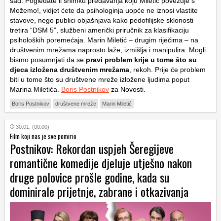
sad. Pogledate li snimku predavanja koju Miletić povezuje s
Možemo!, vidjet ćete da psihologinja uopće ne iznosi vlastite
stavove, nego publici objašnjava kako pedofilijske sklonosti
tretira “DSM 5”, službeni američki priručnik za klasifikaciju
psiholoških poremećaja. Marin Miletić – drugim riječima – na
društvenim mrežama naprosto laže, izmišlja i manipulira. Mogli
bismo posumnjati da se
pravi problem krije u tome što su
djeca izložena društvenim mrežama
, rekoh. Prije će problem
biti u tome što su društvene mreže izložene ljudima poput
Marina Miletića.
Boris Postnikov
za Novosti.
Boris Postnikov
društvene mreže
Marin Miletić
30.01. (00:00)
Film koji nas je sve pomirio
Postnikov: Rekordan uspjeh Šeregijeve
romantične komedije djeluje utješno nakon
druge polovice prošle godine, kada su
dominirale prijetnje, zabrane i otkazivanja