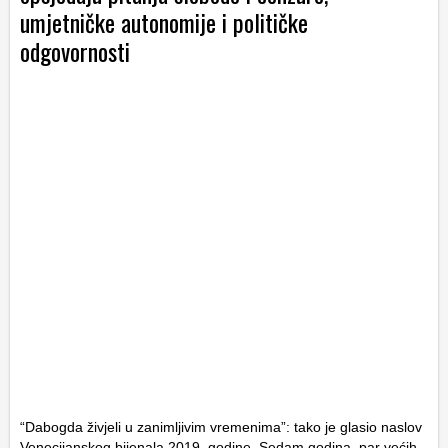
umjetničke autonomije i političke
odgovornosti
“Dabogda živjeli u zanimljivim vremenima”: tako je glasio naslov
Venecijanskog bijenala 2019. godine. Sedam godina, par većih