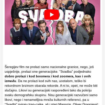
Šeregijev film ne prelazi samo nacionalne granice, nego, još
uspješnije, prelazi one generacijske. “Svadba” podjednako
dobro prolazi i kod boomera i kod zoomera, kao i ovih
između
. Da ne prolazi kod svih nas, uostalom, teško bi
rekordnom brzinom obarala rekorde. A ni to, opet, ne može biti
slučajno. Likovi su generacijski raspoređeni tako da pokriju
svaku demografsku skupinu. Nisu generacijski razvučeni samo
likovi, nego i nenametljiva mreža kulturnih referenci, pa u
“Svadbi” sviraju trap-cajke, ali i stari Magazin,
Oliver Dragojević
,