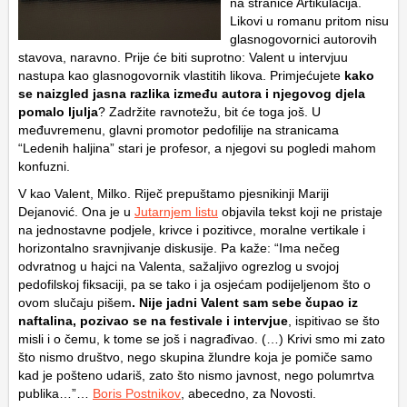
na stranice Artikulacija.
Likovi u romanu pritom nisu
glasnogovornici autorovih
stavova, naravno. Prije će biti suprotno: Valent u intervjuu
nastupa kao glasnogovornik vlastitih likova. Primjećujete
kako
se naizgled jasna razlika između autora i njegovog djela
pomalo ljulja
? Zadržite ravnotežu, bit će toga još. U
međuvremenu, glavni promotor pedofilije na stranicama
“Ledenih haljina” stari je profesor, a njegovi su pogledi mahom
konfuzni.
V kao Valent, Milko. Riječ prepuštamo pjesnikinji
Mariji
Dejanović
. Ona je u
Jutarnjem listu
objavila tekst koji ne pristaje
na jednostavne podjele, krivce i pozitivce, moralne vertikale i
horizontalno sravnjivanje diskusije. Pa kaže: “Ima nečeg
odvratnog u hajci na Valenta, sažaljivo ogrezlog u svojoj
pedofilskoj fiksaciji, pa se tako i ja osjećam podijeljenom što o
ovom slučaju pišem
. Nije jadni Valent sam sebe čupao iz
naftalina, pozivao se na festivale i intervjue
, ispitivao se što
misli i o čemu, k tome se još i nagrađivao. (…) Krivi smo mi zato
što nismo društvo, nego skupina žlundre koja je pomiče samo
kad je pošteno udariš, zato što nismo javnost, nego polumrtva
publika…”…
Boris Postnikov
, abecedno, za Novosti.