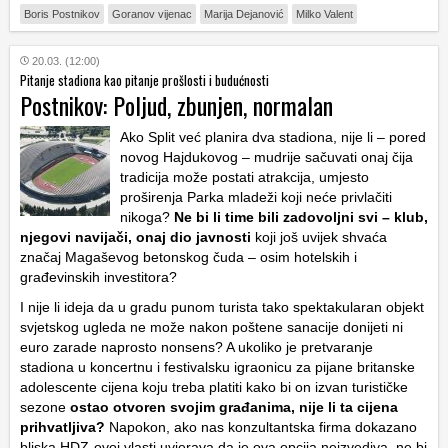
Boris Postnikov
Goranov vijenac
Marija Dejanović
Milko Valent
20.03. (12:00)
Pitanje stadiona kao pitanje prošlosti i budućnosti
Postnikov: Poljud, zbunjen, normalan
Ako Split već planira dva stadiona, nije li – pored
novog Hajdukovog – mudrije sačuvati onaj čija
tradicija može postati atrakcija, umjesto
proširenja Parka mladeži koji neće privlačiti
nikoga?
Ne bi li time bili zadovoljni svi – klub,
njegovi navijači, onaj dio javnosti
koji još uvijek shvaća
značaj Magaševog betonskog čuda – osim hotelskih i
građevinskih investitora?
I nije li ideja da u gradu punom turista tako spektakularan objekt
svjetskog ugleda ne može nakon poštene sanacije donijeti ni
euro zarade naprosto nonsens? A ukoliko je pretvaranje
stadiona u koncertnu i festivalsku igraonicu za pijane britanske
adolescente cijena koju treba platiti kako bi on izvan turističke
sezone
ostao otvoren svojim građanima, nije li ta cijena
prihvatljiva?
Napokon, ako nas konzultantska firma dokazano
bliska HDZ-ovoj vlasti uvjerava da je ova opcija neizvediva, ne bi