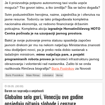
Je li proizvodnja potpuno autonomnog taxi vozila uopće
moguća? Tko govori istinu, a tko izmišlja? Šta se tačno događa?
Svim poduzetničkim herojima, naime, zajednička je i ofenziva na
javne resurse. Todoriću se tako prilagođavala kompletna
nacionalna ekonomija, uz redovno financiranje državnim
poticajima. Kompletna akcija
izgradnje Horvatinčićevog HOTO
Centra počivala je na uzurpaciji javnog prostora
.
Bakić je svoje putovanje prema statusu spasitelja započeo
javnom drekom jer mu na nekom natječaju Ministarstva znanosti
nisu dodijeljeni novci, pa je preko reda dobio sastanak s
tadašnjim ministrom,
mimo natječaja pare, a projekt
programiranih robota proveo je
koristeći infrastrukturu javnog
obrazovanja i volonterski rad nastavnika. Zašto bi se onda
razlikovala Rimčeva biografija?
Boris Postnikov
za Novosti
Boris Postnikov
Mate Rimac
robotaksi
Verne
09.05. (00:00)
Barem se raspravlja o umjetnosti
Globalno selo gori, Veneciju ove godine
opsjedaju pitanja slobode i cenzure,