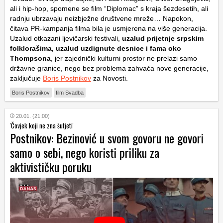
ali i hip-hop, spomene se film “Diplomac” s kraja šezdesetih, ali
radnju ubrzavaju neizbježne društvene mreže… Napokon,
čitava PR-kampanja filma bila je usmjerena na više generacija.
Uzalud otkazani ljevičarski festivali,
uzalud prijetnje srpskim
folklorašima, uzalud uzdignute desnice i fama oko
Thompsona
, jer zajednički kulturni prostor ne prelazi samo
državne granice, nego bez problema zahvaća nove generacije,
zaključuje
Boris Postnikov
za Novosti.
Boris Postnikov
film Svadba
20.01. (21:00)
'Čovjek koji ne zna šutjeti'
Postnikov: Bezinović u svom govoru ne govori
samo o sebi, nego koristi priliku za
aktivističku poruku