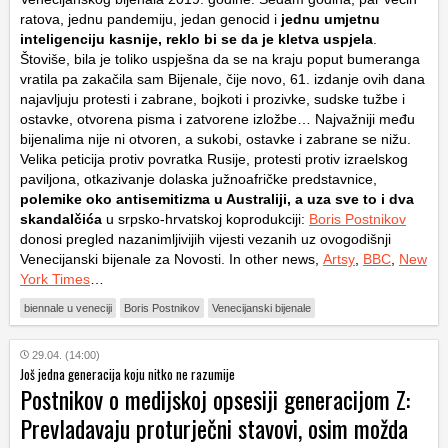
ratova, jednu pandemiju, jedan genocid i
jednu umjetnu
inteligenciju kasnije, reklo bi se da je kletva uspjela
.
Štoviše, bila je toliko uspješna da se na kraju poput bumeranga
vratila pa zakačila sam Bijenale, čije novo, 61. izdanje ovih dana
najavljuju protesti i zabrane, bojkoti i prozivke, sudske tužbe i
ostavke, otvorena pisma i zatvorene izložbe… Najvažniji među
bijenalima nije ni otvoren, a sukobi, ostavke i zabrane se nižu.
Velika peticija protiv povratka Rusije, protesti protiv izraelskog
paviljona, otkazivanje dolaska južnoafričke predstavnice,
polemike oko antisemitizma u Australiji, a uza sve to i dva
skandalčića
u srpsko-hrvatskoj koprodukciji:
Boris Postnikov
donosi pregled nazanimljivijih vijesti vezanih uz ovogodišnji
Venecijanski bijenale za Novosti. In other news,
Artsy
,
BBC
,
New
York Times
…
biennale u veneciji
Boris Postnikov
Venecijanski bijenale
29.04. (14:00)
Još jedna generacija koju nitko ne razumije
Postnikov o medijskoj opsesiji generacijom Z:
Prevladavaju proturječni stavovi, osim možda