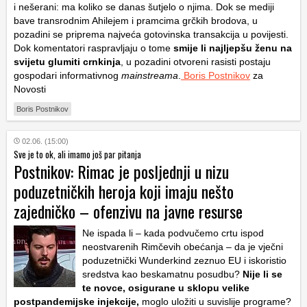
i nešerani: ma koliko se danas šutjelo o njima. Dok se mediji
bave transrodnim Ahilejem i pramcima grčkih brodova, u
pozadini se priprema najveća gotovinska transakcija u povijesti.
Dok komentatori raspravljaju o tome
smije li najljepšu ženu na
svijetu glumiti crnkinja
, u pozadini otvoreni rasisti postaju
gospodari informativnog
mainstreama
.
Boris Postnikov
za
Novosti
Boris Postnikov
02.06. (15:00)
Sve je to ok, ali imamo još par pitanja
Postnikov: Rimac je posljednji u nizu
poduzetničkih heroja koji imaju nešto
zajedničko – ofenzivu na javne resurse
Ne ispada li – kada podvučemo crtu ispod
neostvarenih Rimčevih obećanja – da je vječni
poduzetnički Wunderkind zeznuo EU i iskoristio
sredstva kao beskamatnu posudbu?
Nije li se
te novce, osigurane u sklopu velike
postpandemijske injekcije,
moglo uložiti u suvislije programe?