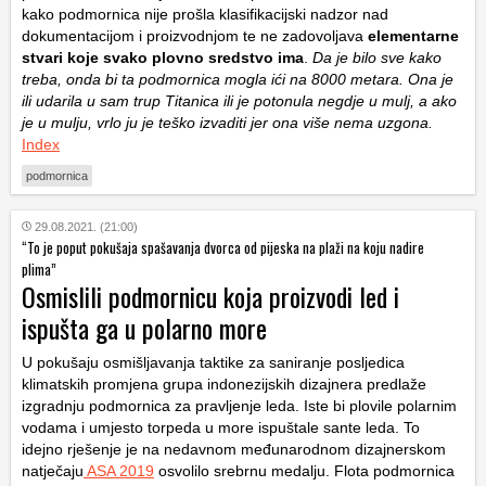
kako podmornica nije prošla klasifikacijski nadzor nad
dokumentacijom i proizvodnjom te ne zadovoljava
elementarne
stvari koje svako plovno sredstvo ima
.
Da je bilo sve kako
treba, onda bi ta podmornica mogla ići na 8000 metara. Ona je
ili udarila u sam trup Titanica ili je potonula negdje u mulj, a ako
je u mulju, vrlo ju je teško izvaditi jer ona više nema uzgona.
Index
podmornica
29.08.2021. (21:00)
“To je poput pokušaja spašavanja dvorca od pijeska na plaži na koju nadire
plima”
Osmislili podmornicu koja proizvodi led i
ispušta ga u polarno more
U pokušaju osmišljavanja taktike za saniranje posljedica
klimatskih promjena grupa indonezijskih dizajnera predlaže
izgradnju podmornica za pravljenje leda. Iste bi plovile polarnim
vodama i umjesto torpeda u more ispuštale sante leda. To
idejno rješenje je na nedavnom međunarodnom dizajnerskom
natječaju
ASA 2019
osvolilo srebrnu medalju. Flota podmornica