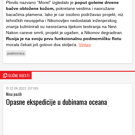
Plovilo nazvano “Morel” izgledalo je
poput goleme drvene
bačve obložene kožom,
pokretane veslima i naoružane
bacačima plamena. Iako je car osobno podržavao projekt, niz
tehničkih neuspjeha i Nikonovljev nedostatak inženjerskog
znanja kulminirali su nesrećama tijekom testiranja na Nevi.
Nakon careve smrti, projekt je ugašen, a Nikonov degradiran.
Rusija je na svoju prvu funkcionalnu podmorničku flotu
morala čekati još gotovo dva stoljeća.
Vintag
podmornica
SLIČNE VIJESTI
22.06.2023. (07:00)
Nisu pazili
Opasne ekspedicije u dubinama oceana