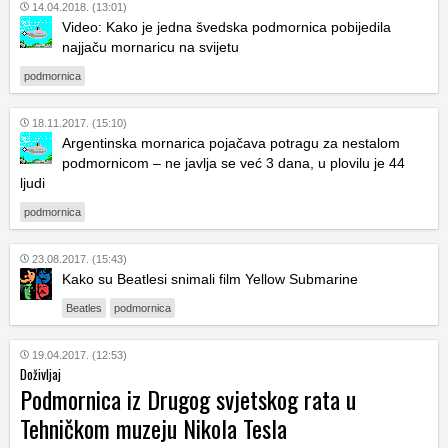
14.04.2018. (13:01)
Video: Kako je jedna švedska podmornica pobijedila
najjaču mornaricu na svijetu
podmornica
18.11.2017. (15:10)
Argentinska mornarica pojačava potragu za nestalom
podmornicom – ne javlja se već 3 dana, u plovilu je 44
ljudi
podmornica
23.08.2017. (15:43)
Kako su Beatlesi snimali film Yellow Submarine
Beatles
podmornica
19.04.2017. (12:53)
Doživljaj
Podmornica iz Drugog svjetskog rata u
Tehničkom muzeju Nikola Tesla