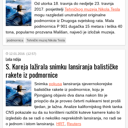
Od utorka 18. travnja do nedjelje 23. travnja
2017. posjetitelji
Tehničkog muzeja Nikola Tesla
mogu razgledati unutrašnjost originalne
podmornice iz Drugoga svjetskog rata. Mala
podmornica P 901 dugačka 15 metara i teška 40
tona, popularno prozvana Mališan, najveći je izložak muzeja.
podmornica
Tehnički muzej Nikola Tesla
12.01.2016. (12:57)
Loša režija
S. Koreja lažirala snimku lansiranja balističke
rakete iz podmornice
Snimka
pokusa
lansiranja sjevernokorejske
balističke rakete iz podmornice, koju je
Pjongjang objavio dva dana nakon što je
priopćio da je proveo četvrti nuklearni test prošli
tjedan, je lažna. Analize kalifornijskog think tanka
CNS pokazale su da su korišteni različiti kuteve kamere kako bi
izgledalo da se radi o nekoliko neprekidnih lansiranja, no radi se
o jednom i istom lansiranju.
HRT
,
Reuters