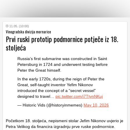
KATEGORIJE
11.05. (10:00)
Vinogradska divizija mornarice
Prvi ruski prototip podmornice potječe iz 18.
HRVATSKI
stoljeća
WEB
Russia’s first submarine was constructed in Saint
Petersburg in 1724 and underwent testing before
Peter the Great himself.
In the early 1720s, during the reign of Peter the
Great, self-taught inventor Yefim Nikonov
introduced the concept of a “secret vessel”
designed to travel…
pic.twitter.com/i7TtynNKuj
— Historic Vids (@historyinmemes)
May 10, 2026
Početkom 18. stoljeća, nepismeni stolar Jefim Nikonov uvjerio je
Petra Velikog da financira izgradnju prve ruske podmornice.