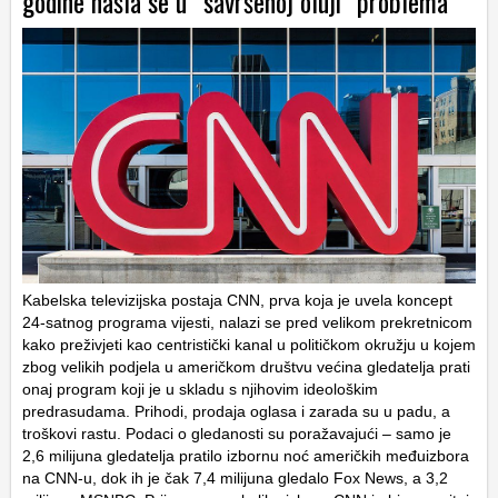
godine našla se u “savršenoj oluji” problema
Kabelska televizijska postaja CNN, prva koja je uvela koncept
24-satnog programa vijesti, nalazi se pred velikom prekretnicom
kako preživjeti kao centristički kanal u političkom okružju u kojem
zbog velikih podjela u američkom društvu većina gledatelja prati
onaj program koji je u skladu s njihovim ideološkim
predrasudama. Prihodi, prodaja oglasa i zarada su u padu, a
troškovi rastu. Podaci o gledanosti su poražavajući – samo je
2,6 milijuna gledatelja pratilo izbornu noć američkih međuizbora
na CNN-u, dok ih je čak 7,4 milijuna gledalo Fox News, a 3,2