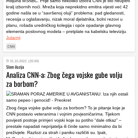
milijuna MSNBC. Prije samo nekoliko izbora CNN je bio neupitni
kralj izbornih noći. Mreža koja neprekidno emitira vijesti već 42
godine našla se u “savršenoj oluji” problema: pad gledanosti,
recesija u oglašavanju, nizak moral djelatnika, bolni rezovi u
planu, rošada uredničkog kolegija i opće opadanje glavnog
elementa poslovnog modela – pretplate na kabelsku televiziju.
Jutarnji
CNN
31.10.2022. (20:00)
Slom iluzija
Analiza CNN-a: Zbog čega vojske gube volju
za borbom?
Zbog čega vojske gube volju za borbom? To je pitanje koje je
CNN postavio veteranima i vojnim povjesničarima. Tijekom
povijesti postoje primjeri vojski koje su potiho “dale otkaz” –
prestale napadati neprijatelja ili činile samo minimalno da bi
preživjele. Razlozi za strah i paniku različiti su. Ipak,