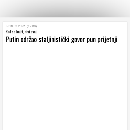
KATEGORIJE
18.03.2022. (12:00)
Kad se bojiš, nisi svoj
Putin održao staljinistički govor pun prijetnji
HRVATSKI
WEB