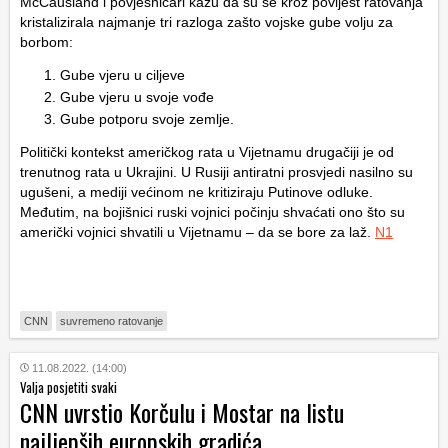
McCausland i povjesničari kažu da su se kroz povijest ratovanja
kristalizirala najmanje tri razloga zašto vojske gube volju za
borbom:
Gube vjeru u ciljeve
Gube vjeru u svoje vođe
Gube potporu svoje zemlje.
Politički kontekst američkog rata u Vijetnamu drugačiji je od
trenutnog rata u Ukrajini. U Rusiji antiratni prosvjedi nasilno su
ugušeni, a mediji većinom ne kritiziraju Putinove odluke.
Međutim, na bojišnici ruski vojnici počinju shvaćati ono što su
američki vojnici shvatili u Vijetnamu – da se bore za laž.
N1
CNN
suvremeno ratovanje
11.08.2022. (14:00)
Valja posjetiti svaki
CNN uvrstio Korčulu i Mostar na listu
najljepših europskih gradića