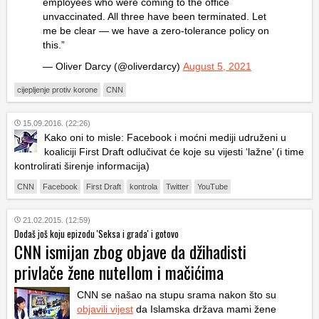
employees who were coming to the office
unvaccinated. All three have been terminated. Let
me be clear — we have a zero-tolerance policy on
this.”
— Oliver Darcy (@oliverdarcy)
August 5, 2021
cijepljenje protiv korone
CNN
15.09.2016. (22:26)
Kako oni to misle: Facebook i moćni mediji udruženi u
koaliciji First Draft odlučivat će koje su vijesti ‘lažne’ (i time
kontrolirati širenje informacija)
CNN
Facebook
First Draft
kontrola
Twitter
YouTube
21.02.2015. (12:59)
Dodaš još koju epizodu 'Seksa i grada' i gotovo
CNN ismijan zbog objave da džihadisti
privlače žene nutellom i mačićima
CNN se našao na stupu srama nakon što su
objavili vijest
da Islamska država mami žene