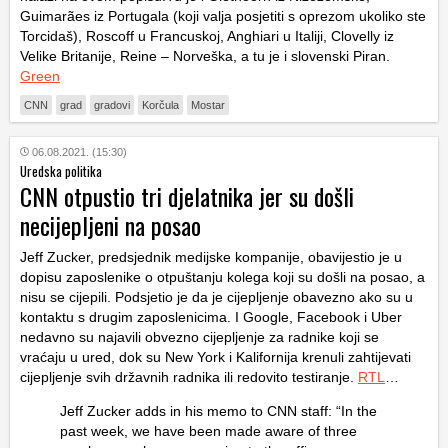
Guimarães iz Portugala (koji valja posjetiti s oprezom ukoliko ste
Torcidaš), Roscoff u Francuskoj, Anghiari u Italiji, Clovelly iz
Velike Britanije, Reine – Norveška, a tu je i slovenski Piran.
Green
CNN
grad
gradovi
Korčula
Mostar
06.08.2021. (15:30)
Uredska politika
CNN otpustio tri djelatnika jer su došli
necijepljeni na posao
Jeff Zucker, predsjednik medijske kompanije, obavijestio je u
dopisu zaposlenike o otpuštanju kolega koji su došli na posao, a
nisu se cijepili. Podsjetio je da je cijepljenje obavezno ako su u
kontaktu s drugim zaposlenicima. I Google, Facebook i Uber
nedavno su najavili obvezno cijepljenje za radnike koji se
vraćaju u ured, dok su New York i Kalifornija krenuli zahtijevati
cijepljenje svih državnih radnika ili redovito testiranje.
RTL
…
Jeff Zucker adds in his memo to CNN staff: “In the
past week, we have been made aware of three