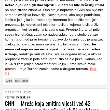
kanal posvećen isključivo vijestima ima budućnost.
Zašto bi
netko cijeli dan gledao vijesti? Vijesti su bile večernji ritual
na obje strane Atlantika. Ono što je napravio s CNN-om nije bila
samo televizijska inovacija. Nevjerojatno, ako bolje pomislimo,
izmislio je logiku interneta prije interneta što se tiče medijske
prezentacije: neprekidni tok informacija u kojemu je vijest živi
organizam koji se mijenja iz sata u sat. Prvotno štura, ali prije
svega trenutačna, zatim se nadograđuje, pa u studio dolaze
komentatori, od prve
breaking
objave do kasnije dublje analize,
cijelog dana – to je, mora se priznati, bilo ekscentrično.
Jer
nema čekanja na večernje vijesti, na tisak, na izvanredna
izdanj
e, redakcija radi 24 sata, sve se događa uživo, a ako se
propustilo zadnjih pola sata, propustio se dio priče. Danas, kad
je CNN zamijenjen
scroll feed-om
kojim jurimo svako malo
prstom – to je Turner izumio, samo u drugom formatu.
Bug
,
N1
…
CNN
Ted Turner
23.11.2022. (11:00)
Posrnuli medijski div
CNN – Mreža koja emitira vijesti već 42