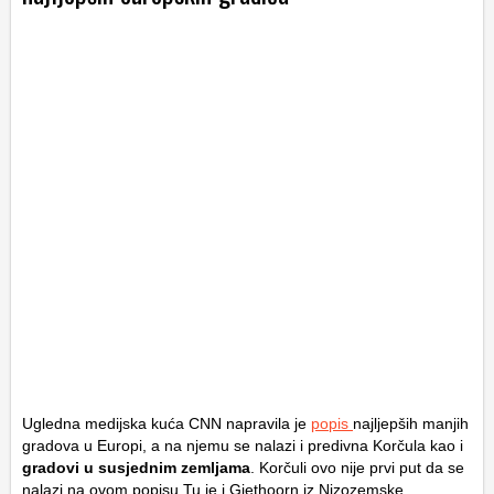
Ugledna medijska kuća CNN napravila je
popis
najljepših manjih
gradova u Europi, a na njemu se nalazi i predivna Korčula kao i
gradovi u susjednim zemljama
. Korčuli ovo nije prvi put da se
nalazi na ovom popisu.Tu je i Giethoorn iz Nizozemske,