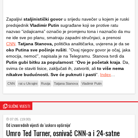
Zapaljivi
staljinistički govor
u srijedu navečer u kojem je ruski
predsjednik
Vladimir Putin
sugrađane koji se protive ratu
nazvao “izdajicama” označio je promjenu tona i naznačio da mu
ne ide sve po planu, smatraju zapadni stručnjaci, a prenosi
CNN
.
Tatjana Stanova,
politička analitičarka, uvjerena je da se
oko Putina sve počinje rušiti
. “Ovaj njegov govor je očaj, jaka
emocija, nemoć”, napisala je na Telegramu. Stanova tvrdi da
Putin gubi bitku za popularnost
: “
Ovo je početak kraja
. Da,
svima će staviti lisice, zaključati ih, zatvoriti, ali
to više nema
nikakve budućnosti. Sve će puknuti i pasti
“.
Index
…
CNN
rat u Ukrajini
Rusija
Tatjana Stanova
Vladimir Putin
SLIČNE VIJESTI
07.05. (19:00)
Od izvanrednih vijesti do 'uskoro opširnije'
Umro Ted Turner, osnivač CNN-a i 24-satne