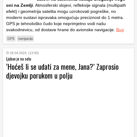
oni na Zemlji
. Atmosferski slojevi, refleksije signala (multipath
efekt) i geometrija satelita mogu uzrokovati pogreške, no
moderni sustavi ispravaka omogućuju preciznost do 1 metra.
GPS je tehnološko čudo koje neprimjetno vodi našu
svakodnevicu, od dostave hrane do avionske navigacije.
Bug
GPS
navigacija
29.04.2024. (13:00)
Ljubav je na selu
‘Hoćeš li se udati za mene, Jana?’ Zaprosio
djevojku porukom u polju