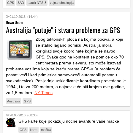
GPS
SAD
satelit NTS-3
vojna tehnologija
01.10.2016. (14:44)
Down Under
Australija "putuje" i stvara probleme za GPS
Zbog tektonskih ploča na kojima počiva, a koje
se stalno lagano pomiču, Australija mora
korigirati svoje koordinate kojima se navodi
GPS. Svake godine kontitent se pomiče oko 70
centimetara prema sjeveru, što može izazvati
probleme vozilima koja se kreću prema GPS-u (a problem će
postati veći i kad primjerice samovozeći automobili postanu
svakodnevica). Posljednje usklađivanje koordinata provedeno je
1994., i to za 200 metara, a najnovije će biti krajem ove godine,
za 1,5 metara.
NY Times
Australija
GPS
28.05.2016. (08:36)
GPS karte koje pokazuju noćne avanture vaše mačke
GPS
karta
mačka