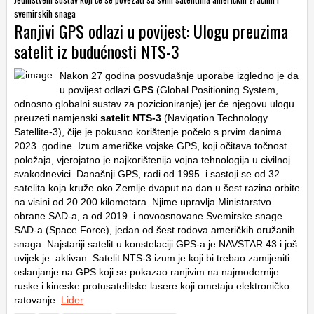
svemirskih snaga
Ranjivi GPS odlazi u povijest: Ulogu preuzima
satelit iz budućnosti NTS-3
Nakon 27 godina posvudašnje uporabe izgledno je da
u povijest odlazi
GPS
(Global Positioning System,
odnosno globalni sustav za pozicioniranje) jer će njegovu ulogu
preuzeti namjenski
satelit NTS-3
(Navigation Technology
Satellite-3), čije je pokusno korištenje počelo s prvim danima
2023. godine. Izum američke vojske GPS, koji očitava točnost
položaja, vjerojatno je najkorištenija vojna tehnologija u civilnoj
svakodnevici. Današnji GPS, radi od 1995. i sastoji se od 32
satelita koja kruže oko Zemlje dvaput na dan u šest razina orbite
na visini od 20.200 kilometara. Njime upravlja Ministarstvo
obrane SAD-a, a od 2019. i novoosnovane Svemirske snage
SAD-a (Space Force), jedan od šest rodova američkih oružanih
snaga. Najstariji satelit u konstelaciji GPS-a je NAVSTAR 43 i još
uvijek je aktivan. Satelit NTS-3 izum je koji bi trebao zamijeniti
oslanjanje na GPS koji se pokazao ranjivim na najmodernije
ruske i kineske protusatelitske lasere koji ometaju elektroničko
ratovanje
Lider