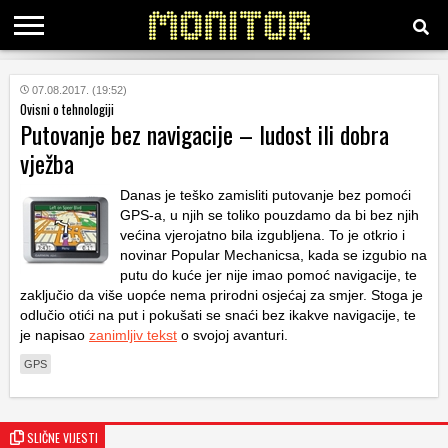
KATEGORIJE
07.08.2017. (19:52)
Ovisni o tehnologiji
Putovanje bez navigacije – ludost ili dobra
HRVATSKI
vježba
WEB
Danas je teško zamisliti putovanje bez pomoći
GPS-a, u njih se toliko pouzdamo da bi bez njih
većina vjerojatno bila izgubljena. To je otkrio i
novinar Popular Mechanicsa, kada se izgubio na
putu do kuće jer nije imao pomoć navigacije, te
zaključio da više uopće nema prirodni osjećaj za smjer. Stoga je
odlučio otići na put i pokušati se snaći bez ikakve navigacije, te
je napisao
zanimljiv tekst
o svojoj avanturi.
GPS
SLIČNE VIJESTI