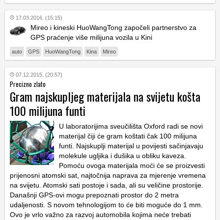
17.03.2016. (15:15)
Mireo i kineski HuoWangTong započeli partnerstvo za
GPS praćenje više milijuna vozila u Kini
auto
GPS
HuoWangTong
Kina
Mireo
07.12.2015. (20:57)
Precizno zlato
Gram najskupljeg materijala na svijetu košta
100 milijuna funti
U laboratorijima sveučilišta Oxford radi se novi
materijal čiji će gram koštati čak 100 milijuna
funti. Najskuplji materijal u povijesti sačinjavaju
molekule ugljika i dušika u obliku kaveza.
Pomoću ovoga materijala moći će se proizvesti
prijenosni atomski sat, najtočnija naprava za mjerenje vremena
na svijetu. Atomski sati postoje i sada, ali su veličine prostorije.
Današnji GPS-ovi mogu prepoznati prostor do 2 metra
udaljenosti. S novom tehnologijom to će biti moguće do 1 mm.
Ovo je vrlo važno za razvoj automobila kojima neće trebati