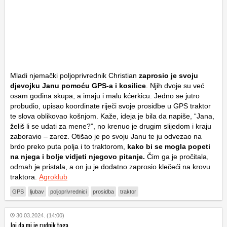
Mladi njemački poljoprivrednik Christian
zaprosio je svoju
djevojku Janu pomoću GPS-a i kosilice
. Njih dvoje su već
osam godina skupa, a imaju i malu kćerkicu. Jedno se jutro
probudio, upisao koordinate riječi svoje prosidbe u GPS traktor
te slova oblikovao košnjom. Kaže, ideja je bila da napiše, “Jana,
želiš li se udati za mene?”, no krenuo je drugim slijedom i kraju
zaboravio – zarez. Otišao je po svoju Janu te ju odvezao na
brdo preko puta polja i to traktorom,
kako bi se mogla popeti
na njega i bolje vidjeti njegovo pitanje.
Čim ga je pročitala,
odmah je pristala, a on ju je dodatno zaprosio klečeći na krovu
traktora.
Agroklub
GPS
ljubav
poljoprivrednici
prosidba
traktor
30.03.2024. (14:00)
Joj da mi je rudnik toga