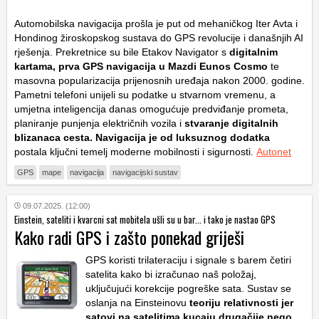
Automobilska navigacija prošla je put od mehaničkog Iter Avta i
Hondinog žiroskopskog sustava do GPS revolucije i današnjih AI
rješenja. Prekretnice su bile Etakov Navigator s
digitalnim
kartama, prva GPS navigacija u Mazdi Eunos Cosmo
te
masovna popularizacija prijenosnih uređaja nakon 2000. godine.
Pametni telefoni unijeli su podatke u stvarnom vremenu, a
umjetna inteligencija danas omogućuje predviđanje prometa,
planiranje punjenja električnih vozila i
stvaranje digitalnih
blizanaca cesta. Navigacija je od luksuznog dodatka
postala ključni temelj moderne mobilnosti i sigurnosti.
Autonet
GPS
mape
navigacija
navigacijski sustav
09.07.2025. (12:00)
Einstein, sateliti i kvarcni sat mobitela ušli su u bar... i tako je nastao GPS
Kako radi GPS i zašto ponekad griješi
GPS koristi trilateraciju i signale s barem četiri
satelita kako bi izračunao naš položaj,
uključujući korekcije pogreške sata. Sustav se
oslanja na Einsteinovu
teoriju relativnosti jer
satovi na satelitima kucaju drugačije nego