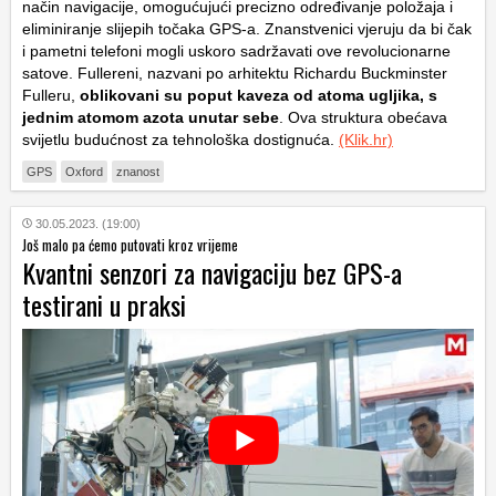
način navigacije, omogućujući precizno određivanje položaja i
eliminiranje slijepih točaka GPS-a. Znanstvenici vjeruju da bi čak
i pametni telefoni mogli uskoro sadržavati ove revolucionarne
satove. Fullereni, nazvani po arhitektu Richardu Buckminster
Fulleru,
oblikovani su poput kaveza od atoma ugljika, s
jednim atomom azota unutar sebe
. Ova struktura obećava
svijetlu budućnost za tehnološka dostignuća.
(Klik.hr)
GPS
Oxford
znanost
30.05.2023. (19:00)
Još malo pa ćemo putovati kroz vrijeme
Kvantni senzori za navigaciju bez GPS-a
testirani u praksi