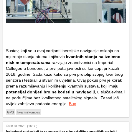
Sustav, koji se u ovoj varijanti inercijske navigacije oslanja na
mjerenje stanja atoma i njihovih
kvantnih stanja na iznimno
niskim temperaturama
razvijaju znanstvenici na Imperial
Collegeu u Londonu, a prvi puta javnosti su koncept prikazali
2018. godine. Sada kažu kako su prvi prototip svojeg kvantnog
senzora i testirali u stvarnim uvjetima. Ovaj pokus prvi je korak
prema razumijevanju i korištenju kvantnih sustava, koji imaju
potencijal donijeti brojne koristi u navigaciji
, u slučajevima i
na područjima bez kvalitetnog satelitskog signala. Zasad još
uvijek zahtijeva podosta energije.
Bug
GPS
kvantni kompas
08.01.2023. (16:00)
Jedinstveni sustav koji će se povezati sa svim satelitima američkih zračnih i