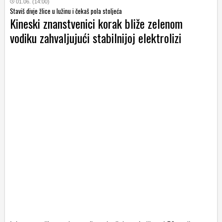
01.06. (14:00)
Staviš divje žlice u lužinu i čekaš pola stoljeća
Kineski znanstvenici korak bliže zelenom
vodiku zahvaljujući stabilnijoj elektrolizi