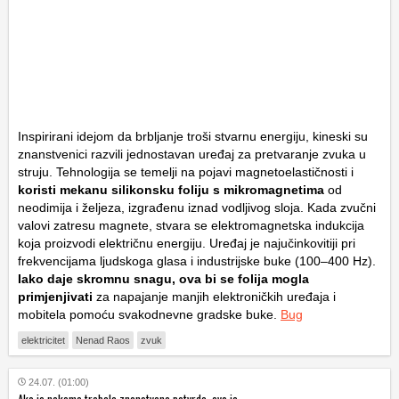
Inspirirani idejom da brbljanje troši stvarnu energiju, kineski su
znanstvenici razvili jednostavan uređaj za pretvaranje zvuka u
struju. Tehnologija se temelji na pojavi magnetoelastičnosti i
koristi mekanu silikonsku foliju s mikromagnetima
od
neodimija i željeza, izgrađenu iznad vodljivog sloja. Kada zvučni
valovi zatresu magnete, stvara se elektromagnetska indukcija
koja proizvodi električnu energiju. Uređaj je najučinkovitiji pri
frekvencijama ljudskoga glasa i industrijske buke (100–400 Hz).
Iako daje skromnu snagu, ova bi se folija mogla
primjenjivati
za napajanje manjih elektroničkih uređaja i
mobitela pomoću svakodnevne gradske buke.
Bug
elektricitet
Nenad Raos
zvuk
24.07. (01:00)