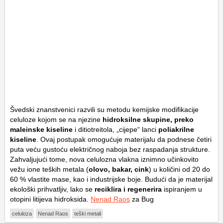
Švedski znanstvenici razvili su metodu kemijske modifikacije
celuloze kojom se na njezine
hidroksilne skupine, preko
maleinske kiseline
i ditiotreitola, „cijepe“ lanci
poliakrilne
kiseline
. Ovaj postupak omogućuje materijalu da podnese četiri
puta veću gustoću električnog naboja bez raspadanja strukture.
Zahvaljujući tome, nova celulozna vlakna iznimno učinkovito
vežu ione teških metala (
olovo, bakar, cink
) u količini od 20 do
60 % vlastite mase, kao i industrijske boje. Budući da je materijal
ekološki prihvatljiv, lako se
reciklira i regenerira
ispiranjem u
otopini litijeva hidroksida.
Nenad Raos
za Bug
celuloza
Nenad Raos
teški metali