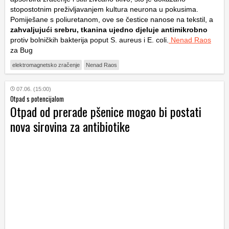
stopostotnim preživljavanjem kultura neurona u pokusima.
Pomiješane s poliuretanom, ove se čestice nanose na tekstil, a
zahvaljujući srebru, tkanina ujedno djeluje antimikrobno
protiv bolničkih bakterija poput
S. aureus
i
E. coli
.
Nenad Raos
za Bug
elektromagnetsko zračenje
Nenad Raos
07.06. (15:00)
Otpad s potencijalom
Otpad od prerade pšenice mogao bi postati
nova sirovina za antibiotike