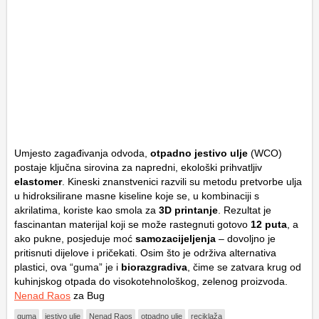
Umjesto zagađivanja odvoda,
otpadno jestivo ulje
(WCO)
postaje ključna sirovina za napredni, ekološki prihvatljiv
elastomer
. Kineski znanstvenici razvili su metodu pretvorbe ulja
u hidroksilirane masne kiseline koje se, u kombinaciji s
akrilatima, koriste kao smola za
3D printanje
. Rezultat je
fascinantan materijal koji se može rastegnuti gotovo
12 puta
, a
ako pukne, posjeduje moć
samozacijeljenja
– dovoljno je
pritisnuti dijelove i pričekati. Osim što je održiva alternativa
plastici, ova “guma” je i
biorazgradiva
, čime se zatvara krug od
kuhinjskog otpada do visokotehnološkog, zelenog proizvoda.
Nenad Raos
za Bug
guma
jestivo ulje
Nenad Raos
otpadno ulje
reciklaža