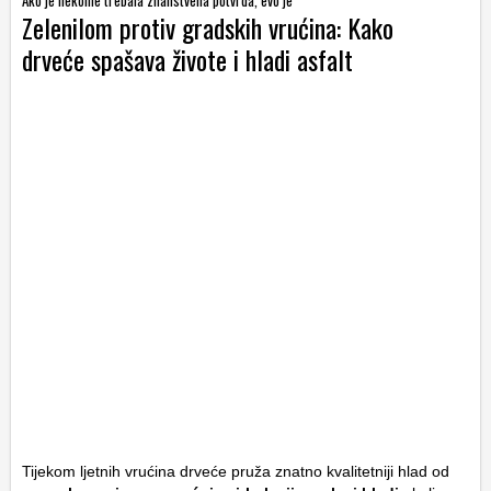
Ako je nekome trebala znanstvena potvrda, evo je
Zelenilom protiv gradskih vrućina: Kako
drveće spašava živote i hladi asfalt
Tijekom ljetnih vrućina drveće pruža znatno kvalitetniji hlad od