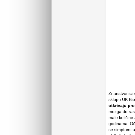
Znanstvenici s
sklopu UK Bio
otkrivaju pr
mozga do rasp
male količine
godinama. Oček
se simptomi u