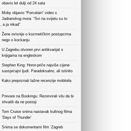
obavio let dulji od 24 sata
Moby objavio “Porcelain” video s
Jadranskog mora: “Svi na svijetu su to
i, a ja nikad”
Žene ovisnije o kozmetičkim postupcima
nego o kockanju
U Zagrebu otvoren prvi antikvarijat s
knjigama na engleskom
Stephen King: Horor-priče najviše cijene
suosjećajni ljudi. Paradoksalno, ali istinito
Kako prepoznati lažne recenzije mobitela
Prevare na Bookingu: Rezervirali vilu da bi
shvatili da ne postoji
Tom Cruise snima nastavak kultnog filma
‘Days of Thunder’
Snima se dokumentarni film ‘Zagreb