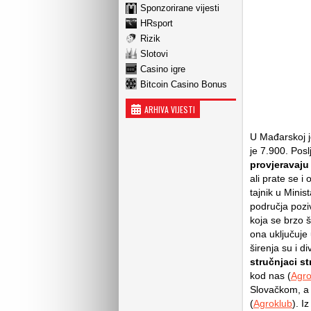
Sponzorirane vijesti
HRsport
Rizik
Slotovi
Casino igre
Bitcoin Casino Bonus
ARHIVA VIJESTI
U Mađarskoj j
je 7.900. Poslj
provjeravaju
ali prate se 
tajnik u Minis
područja poziv
koja se brzo š
ona uključuje
širenja su i di
stručnjaci s
kod nas (
Agro
Slovačkom, a 
(
Agroklub
). I