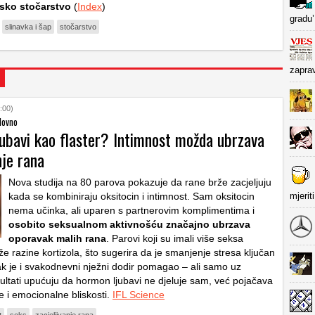
tsko stočarstvo
(
Index
)
gradu’
slinavka i šap
stočarstvo
zapra
:00)
slovno
jubavi kao flaster? Intimnost možda ubrzava
nje rana
Nova studija na 80 parova pokazuje da rane brže zacjeljuju
kada se kombiniraju oksitocin i intimnost. Sam oksitocin
mjerit
nema učinka, ali uparen s partnerovim komplimentima i
osobito seksualnom aktivnošću značajno ubrzava
oporavak malih rana
. Parovi koji su imali više seksa
že razine kortizola, što sugerira da je smanjenje stresa ključan
ak je i svakodnevni nježni dodir pomagao – ali samo uz
zultati upućuju da hormon ljubavi ne djeluje sam, već pojačava
ke i emocionalne bliskosti.
IFL Science