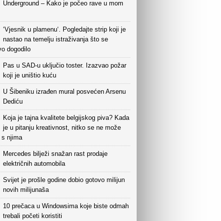
Underground – Kako je počeo rave u mom
‘Vjesnik u plamenu‘. Pogledajte strip koji je
nastao na temelju istraživanja što se
vo dogodilo
Pas u SAD-u uključio toster. Izazvao požar
koji je uništio kuću
U Šibeniku izrađen mural posvećen Arsenu
Dediću
Koja je tajna kvalitete belgijskog piva? Kada
je u pitanju kreativnost, nitko se ne može
i s njima
Mercedes bilježi snažan rast prodaje
električnih automobila
Svijet je prošle godine dobio gotovo milijun
novih milijunaša
10 prečaca u Windowsima koje biste odmah
trebali početi koristiti