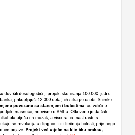
u dovršili desetogodišnji projekt skeniranja 100.000 ljudi u
banka, prikupljajući 12.000 detaljnih slika po osobi. Snimke
omjene povezane sa starenjem i bolestima,
od veličine
odjele masnoće, neovisno o BMI-u. Otkriveno je da čak i
 alkohola utječu na mozak, a visceralna mast raste s
uje se revolucija u dijagnostici i liječenju bolesti, prije nego
opće pojave.
Projekt već utječe na kliničku praksu,