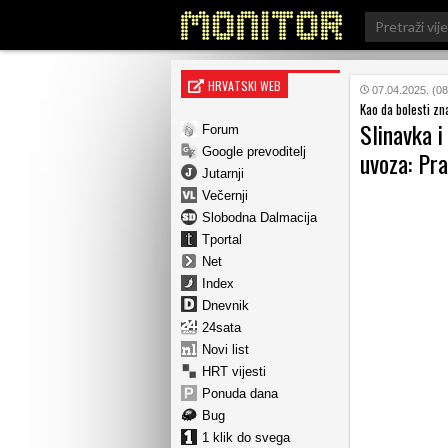
Search
for:
HRVATSKI WEB
07.04.2025. (08
Kao da bolesti zna
Slinavka i
Forum
Google prevoditelj
uvoza: Pra
Jutarnji
Večernji
Slobodna Dalmacija
Tportal
Net
Index
Dnevnik
24sata
Novi list
HRT vijesti
Ponuda dana
Bug
1 klik do svega