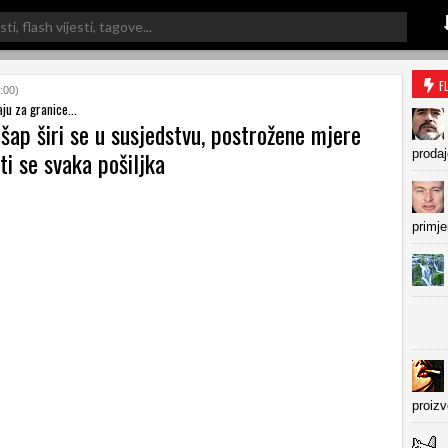
F
:00)
ju za granice...
 šap širi se u susjedstvu, postrožene mjere
ti se svaka pošiljka
prodaj
primje
proiz