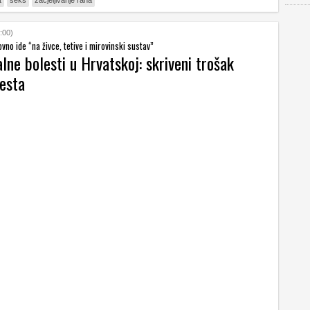
t
seks
zacjeljivanje rana
:00)
vno ide “na živce, tetive i mirovinski sustav”
lne bolesti u Hrvatskoj: skriveni trošak
esta