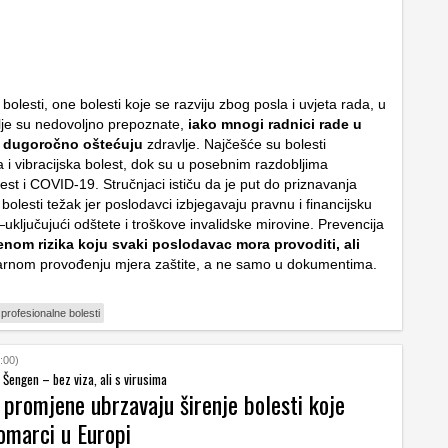
bolesti, one bolesti koje se razviju zbog posla i uvjeta rada, u
alje su nedovoljno prepoznate,
iako mnogi radnici rade u
i dugoročno oštećuju
zdravlje. Najčešće su bolesti
 i vibracijska bolest, dok su u posebnim razdobljima
est i COVID-19. Stručnjaci ističu da je put do priznavanja
bolesti težak jer poslodavci izbjegavaju pravnu i financijsku
ključujući odštete i troškove invalidske mirovine. Prevencija
nom rizika koju svaki poslodavac mora provoditi, ali
arnom provođenju mjera zaštite, a ne samo u dokumentima.
profesionalne bolesti
:00)
 Šengen – bez viza, ali s virusima
 promjene ubrzavaju širenje bolesti koje
omarci u Europi