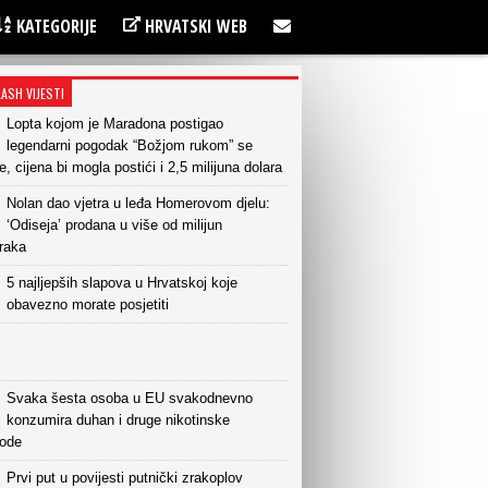
KATEGORIJE
HRVATSKI WEB
LASH VIJESTI
Lopta kojom je Maradona postigao
legendarni pogodak “Božjom rukom” se
e, cijena bi mogla postići i 2,5 milijuna dolara
Nolan dao vjetra u leđa Homerovom djelu:
‘Odiseja’ prodana u više od milijun
raka
5 najljepših slapova u Hrvatskoj koje
obavezno morate posjetiti
Svaka šesta osoba u EU svakodnevno
konzumira duhan i druge nikotinske
vode
Prvi put u povijesti putnički zrakoplov