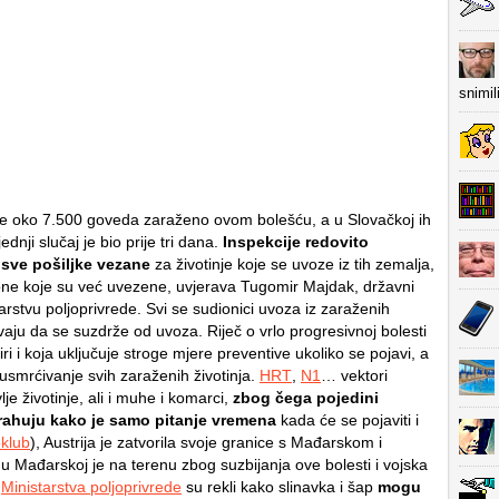
snimil
e oko 7.500 goveda zaraženo ovom bolešću, a u Slovačkoj ih
ednji slučaj je bio prije tri dana.
Inspekcije redovito
 sve pošiljke vezane
za životinje koje se uvoze iz tih zemalja,
i one koje su već uvezene, uvjerava Tugomir Majdak, državni
tarstvu poljoprivrede. Svi se sudionici uvoza iz zaraženih
aju da se suzdrže od uvoza. Riječ o vrlo progresivnoj bolesti
iri i koja uključuje stroge mjere preventive ukoliko se pojavi, a
 usmrćivanje svih zaraženih životinja.
HRT
,
N1
… vektori
vlje životinje, ali i muhe i komarci,
zbog čega pojedini
trahuju kako je samo pitanje vremena
kada će se pojaviti i
klub
), Austrija je zatvorila svoje granice s Mađarskom i
u Mađarskoj je na terenu zbog suzbijanja ove bolesti i vojska
z
Ministarstva poljoprivrede
su rekli kako slinavka i šap
mogu