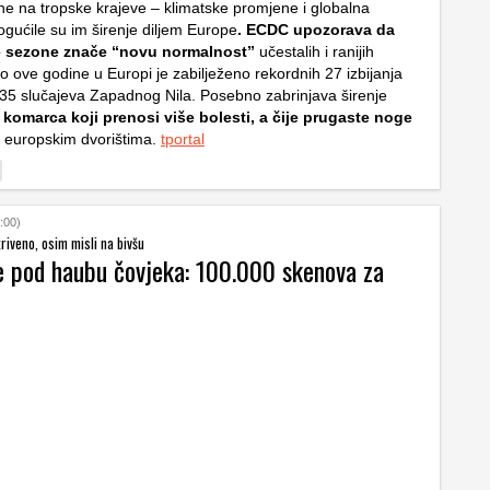
ne na tropske krajeve – klimatske promjene i globalna
gućile su im širenje diljem Europe
. ECDC upozorava da
ije sezone znače “novu normalnost”
učestalih i ranijih
o ove godine u Europi je zabilježeno rekordnih 27 izbijanja
335 slučajeva Zapadnog Nila. Posebno zabrinjava širenje
,
komarca koji prenosi više bolesti, a čije prugaste noge
ju europskim dvorištima.
tportal
:00)
riveno, osim misli na bivšu
je pod haubu čovjeka: 100.000 skenova za