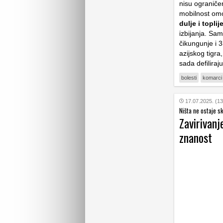
nisu ograniče
mobilnost omo
dulje i topl
izbijanja. Sam
čikungunje i 
azijskog tigra
sada defilira
bolesti
komarci
17.07.2025. (13
Ništa ne ostaje sk
Zavirivan
znanost