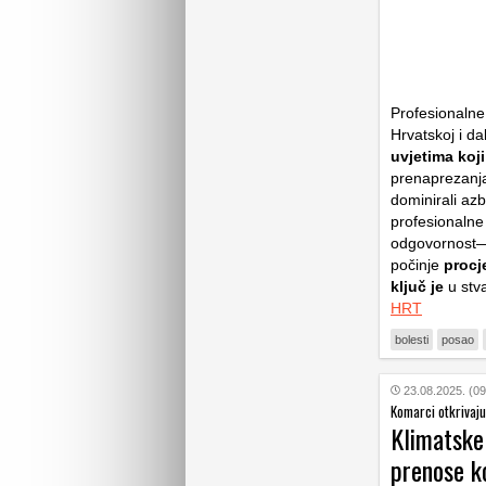
Profesionalne 
Hrvatskoj i d
uvjetima koj
prenaprezanja
dominirali azb
profesionalne 
odgovornost—u
počinje
procje
ključ je
u stv
HRT
bolesti
posao
23.08.2025. (09
Komarci otkrivaju
Klimatske
prenose k