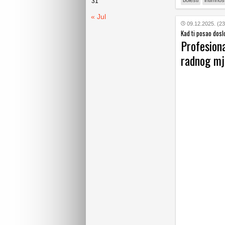
bolesti
intimnos
31
« Jul
09.12.2025. (23
Kad ti posao doslo
Profesiona
radnog mj