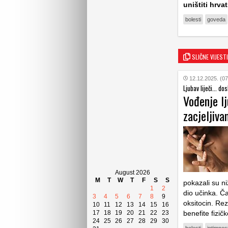
uništiti hrva
bolesti
goveda
SLIČNE VIJESTI
12.12.2025. (07
Ljubav liječi... do
Vođenje l
zacjeljiva
August 2026
M
T
W
T
F
S
S
pokazali su ni
1
2
dio učinka. Č
3
4
5
6
7
8
9
oksitocin. Re
10
11
12
13
14
15
16
17
18
19
20
21
22
23
benefite fizič
24
25
26
27
28
29
30