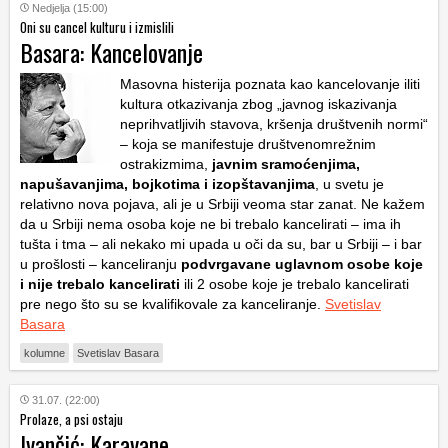
Nedjelja (15:00)
Oni su cancel kulturu i izmislili
Basara: Kancelovanje
Masovna histerija poznata kao kancelovanje iliti
kultura otkazivanja zbog „javnog iskazivanja
neprihvatljivih stavova, kršenja društvenih normi“
– koja se manifestuje društvenomrežnim
ostrakizmima,
javnim sramoćenjima,
napušavanjima, bojkotima i izopštavanjima
, u svetu je
relativno nova pojava, ali je u Srbiji veoma star zanat. Ne kažem
da u Srbiji nema osoba koje ne bi trebalo kancelirati – ima ih
tušta i tma – ali nekako mi upada u oči da su, bar u Srbiji – i bar
u prošlosti – kanceliranju
podvrgavane uglavnom osobe koje
i nije trebalo kancelirati
ili 2 osobe koje je trebalo kancelirati
pre nego što su se kvalifikovale za kanceliranje.
Svetislav
Basara
kolumne
Svetislav Basara
31.07. (22:00)
Prolaze, a psi ostaju
Ivančić: Karavane