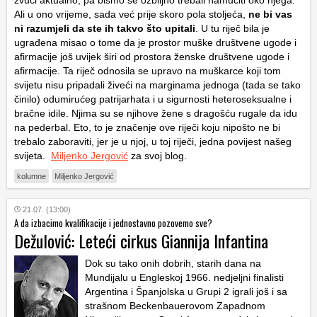
zvuči aktualno, pa bismo se ozbiljno trebali namučiti oko njega.
Ali u ono vrijeme, sada već prije skoro pola stoljeća,
ne bi vas
ni razumjeli da ste ih takvo što upitali
. U tu riječ bila je
ugrađena misao o tome da je prostor muške društvene ugode i
afirmacije još uvijek širi od prostora ženske društvene ugode i
afirmacije. Ta riječ odnosila se upravo na muškarce koji tom
svijetu nisu pripadali živeći na marginama jednoga (tada se tako
činilo) odumirućeg patrijarhata i u sigurnosti heteroseksualne i
bračne idile. Njima su se njihove žene s dragošću rugale da idu
na pederbal. Eto, to je značenje ove riječi koju nipošto ne bi
trebalo zaboraviti, jer je u njoj, u toj riječi, jedna povijest našeg
svijeta.
Miljenko Jergović
za svoj blog.
kolumne
Miljenko Jergović
21.07. (13:00)
A da izbacimo kvalifikacije i jednostavno pozovemo sve?
Dežulović: Leteći cirkus Giannija Infantina
Dok su tako onih dobrih, starih dana na
Mundijalu u Engleskoj 1966. nedjeljni finalisti
Argentina i Španjolska u Grupi 2 igrali još i sa
strašnom Beckenbauerovom Zapadnom