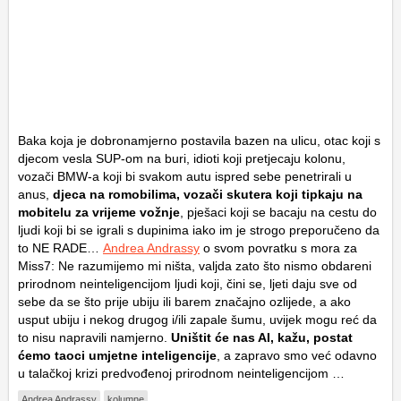
Baka koja je dobronamjerno postavila bazen na ulicu, otac koji s
djecom vesla SUP-om na buri, idioti koji pretjecaju kolonu,
vozači BMW-a koji bi svakom autu ispred sebe penetrirali u
anus,
djeca na romobilima, vozači skutera koji tipkaju na
mobitelu za vrijeme vožnje
, pješaci koji se bacaju na cestu do
ljudi koji bi se igrali s dupinima iako im je strogo preporučeno da
to NE RADE…
Andrea Andrassy
o svom povratku s mora za
Miss7: Ne razumijemo mi ništa, valjda zato što nismo obdareni
prirodnom neinteligencijom ljudi koji, čini se, ljeti daju sve od
sebe da se što prije ubiju ili barem značajno ozlijede, a ako
usput ubiju i nekog drugog i/ili zapale šumu, uvijek mogu reć da
to nisu napravili namjerno.
Uništit će nas AI, kažu, postat
ćemo taoci umjetne inteligencije
, a zapravo smo već odavno
u talačkoj krizi predvođenoj prirodnom neinteligencijom …
Andrea Andrassy
kolumne