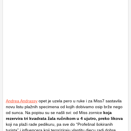
Andrea Andrassy
opet je uzela pero u ruke i za Miss7 sastavila
novu listu plažnih specimena od kojih dobivamo osip brže nego
od sunca. Na popisu su se našli svi: od Miss zornice
koja
rezervira tri kvadrata žala ručnikom u 4 ujutro, preko likova
koji na plaži rade pedikuru, pa sve do “Profešnal šokiranih
turista” i influencera koji teroriziraju vlastitu djecu radi dobre