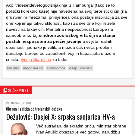
Ako ‘tridesetdevetogodišnjakinja iz Hamburga’ (tako se to
politički korektno kaže) nije navedena na svoj teroristički čin (na
društvenim mrežama, primjerice), ona postaje inspiracija za sve
one koji imaju takvu sklonost, kao i za sve one koji ih žele
navesti na takav čin. Mentalna nesposobnost Europe na
samoobranu
, taj sindrom zoološkog vrta čiji su stanari
postali nesposobni za preživljavanje
u svijetu realnih
opasnosti, jednako je velik, a možda čak i veći, problem
današnje Europe od zapuštenih vojnih kapaciteta u užem
smislu.
Višnja Starešina
za Lider.
kolumne
napad nožem
samoobrana
Višnja Starešina
SLIČNE VIJESTI
Utorak (08:00)
Obrana i zaštita od trojanskih dušeka
Dežulović: Dosjei X: srpska sanjarica HV-a
Već sutradan, da skratim priču, ministar obrane
Ivan Anušić otkazao je već gotovu narudžbu