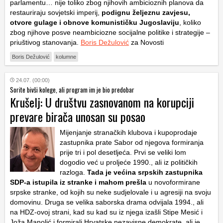
parlamentu… nije toliko zbog njihovih ambicioznih planova da
restauriraju sovjetski imperij,
podignu željeznu zavjesu,
otvore gulage i obnove komunističku Jugoslaviju
, koliko
zbog njihove posve neambiciozne socijalne politike i strategije –
priuštivog stanovanja.
Boris Dežulović
za Novosti
Boris Dežulović
kolumne
24.07. (00:00)
Sorite bivši kolege, ali program im je bio predobar
Krušelj: U društvu zasnovanom na korupciji
prevare birača unosan su posao
Mijenjanje stranačkih klubova i kupoprodaje
zastupnika prate Sabor od njegova formiranja
prije tri i pol desetljeća. Prvi se veliki lom
dogodio već u proljeće 1990., ali iz političkih
razloga.
Tada je većina srpskih zastupnika
SDP-a istupila iz stranke i mahom prešla
u novoformirane
srpske stranke, od kojih su neke sudjelovale i u agresiji na svoju
domovinu. Druga se velika saborska drama odvijala 1994., ali
na HDZ-ovoj strani, kad su kad su iz njega izašli Stipe Mesić i
Joža Manolić i formirali Hrvatske nezavisne demokrate, ali je