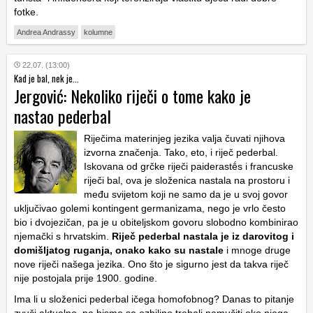
fotke.
Andrea Andrassy
kolumne
22.07. (13:00)
Kad je bal, nek je...
Jergović: Nekoliko riječi o tome kako je
nastao pederbal
Riječima materinjeg jezika valja čuvati njihova
izvorna značenja. Tako, eto, i riječ pederbal.
Iskovana od grčke riječi paiderastḗs i francuske
riječi bal, ova je složenica nastala na prostoru i
među svijetom koji ne samo da je u svoj govor
uključivao golemi kontingent germanizama, nego je vrlo često
bio i dvojezičan, pa je u obiteljskom govoru slobodno kombinirao
njemački s hrvatskim.
Riječ pederbal nastala je iz darovitog i
domišljatog ruganja, onako kako su nastale
i mnoge druge
nove riječi našega jezika. Ono što je sigurno jest da takva riječ
nije postojala prije 1900. godine.
Ima li u složenici pederbal ičega homofobnog? Danas to pitanje