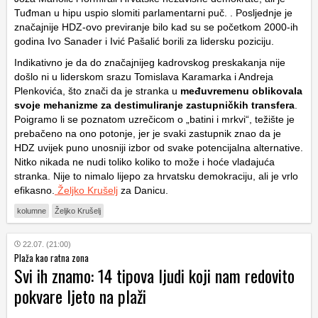
Tuđman u hipu uspio slomiti parlamentarni puč. . Posljednje je
značajnije HDZ-ovo previranje bilo kad su se početkom 2000-ih
godina Ivo Sanader i Ivić Pašalić borili za lidersku poziciju.
Indikativno je da do značajnijeg kadrovskog preskakanja nije
došlo ni u liderskom srazu Tomislava Karamarka i Andreja
Plenkovića, što znači da je stranka u
međuvremenu oblikovala
svoje mehanizme za destimuliranje zastupničkih transfera
.
Poigramo li se poznatom uzrečicom o „batini i mrkvi“, težište je
prebačeno na ono potonje, jer je svaki zastupnik znao da je
HDZ uvijek puno unosniji izbor od svake potencijalna alternative.
Nitko nikada ne nudi toliko koliko to može i hoće vladajuća
stranka. Nije to nimalo lijepo za hrvatsku demokraciju, ali je vrlo
efikasno.
Željko Krušelj
za Danicu.
kolumne
Željko Krušelj
22.07. (21:00)
Plaža kao ratna zona
Svi ih znamo: 14 tipova ljudi koji nam redovito
pokvare ljeto na plaži