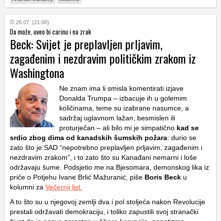
26.07. (21:00)
Da može, uveo bi carinu i na zrak
Beck: Svijet je preplavljen prljavim,
zagađenim i nezdravim političkim zrakom iz
Washingtona
Ne znam ima li smisla komentirati izjave
Donalda Trumpa – izbacuje ih u golemim
količinama, teme su izabrane nasumce, a
sadržaj uglavnom lažan, besmislen ili
proturječan – ali bilo mi je simpatično
kad se
srdio zbog dima od kanadskih šumskih požara
: durio se
zato što je SAD “nepotrebno preplavljen prljavim, zagađenim i
nezdravim zrakom”, i to zato što su Kanađani nemarni i loše
održavaju šume. Podsjetio me na Bjesomara, demonskog lika iz
priče o Potjehu Ivane Brlić Mažuranić, piše
Boris Beck
u
kolumni za
Večernji list.
A to što su u njegovoj zemlji dva i pol stoljeća nakon Revolucije
prestali održavati demokraciju, i toliko zapustili svoj stranački