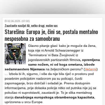
KATEGORIJE
02.06.2025. (07:00)
Zaustavite nasilje! Ali, netko drugi, molim vas
Starešina: Europa je, čini se, postala mentalno
HRVATSKI
nesposobna za samoobranu
WEB
Glavno pitanje glasi: kako je moguće da žena,
koja nije ni Arnold Schwarzenegger iz
‘Terminatora’ ni Bata Živojinović iz
jugoslavenskih partizanskih filmova
, opremljena
samo nožem, ni od koga ometana, izbode
sedamnaestero Nijemaca
na željezničkom peronu? (
Večernji
)
… Izbola bi ih, sigurno, i više da nije bila riječ o prostoru pod
posebnim policijskim nadzorom pa su policajci, čuvši
zapomaganje, brzo dotrčali i svladali je. Prema dostupnim
informacijama, prije dolaska policije nitko od putnika nije joj se
pokušao ni suprotstaviti, zaustaviti je. To je slika mentalnog
stanja
današnjega europskoga obrambenoga kapaciteta
,
uprizorena u srcu Europe.