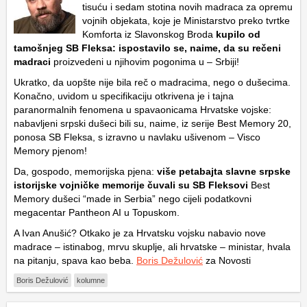
tisuću i sedam stotina novih madraca za opremu
vojnih objekata, koje je Ministarstvo preko tvrtke
Komforta iz Slavonskog Broda
kupilo od
tamošnjeg SB Fleksa: ispostavilo se, naime, da su rečeni
madraci
proizvedeni u njihovim pogonima u – Srbiji!
Ukratko, da uopšte nije bila reč o madracima, nego o dušecima.
Konačno, uvidom u specifikaciju otkrivena je i tajna
paranormalnih fenomena u spavaonicama Hrvatske vojske:
nabavljeni srpski dušeci bili su, naime, iz serije Best Memory 20,
ponosa SB Fleksa, s izravno u navlaku ušivenom – Visco
Memory pjenom!
Da, gospodo, memorijska pjena:
više petabajta slavne srpske
istorijske vojničke memorije čuvali su SB Fleksovi
Best
Memory dušeci “made in Serbia” nego cijeli podatkovni
megacentar Pantheon AI u Topuskom.
A Ivan Anušić? Otkako je za Hrvatsku vojsku nabavio nove
madrace – istinabog, mrvu skuplje, ali hrvatske – ministar, hvala
na pitanju, spava kao beba.
Boris Dežulović
za Novosti
Boris Dežulović
kolumne