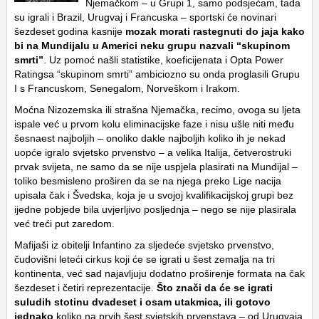
Njemačkom – u Grupi 1, samo podsjećam, tada
su igrali i Brazil, Urugvaj i Francuska – sportski će novinari
šezdeset godina kasnije
mozak morati rastegnuti do jaja kako
bi na Mundijalu u Americi neku grupu nazvali “skupinom
smrti”
. Uz pomoć našli statistike, koeficijenata i Opta Power
Ratingsa “skupinom smrti” ambiciozno su onda proglasili Grupu
I s Francuskom, Senegalom, Norveškom i Irakom.
Moćna Nizozemska ili strašna Njemačka, recimo, ovoga su ljeta
ispale već u prvom kolu eliminacijske faze i nisu ušle niti među
šesnaest najboljih – onoliko dakle najboljih koliko ih je nekad
uopće igralo svjetsko prvenstvo – a velika Italija, četverostruki
prvak svijeta, ne samo da se nije uspjela plasirati na Mundijal –
toliko besmisleno proširen da se na njega preko Lige nacija
upisala čak i Švedska, koja je u svojoj kvalifikacijskoj grupi bez
ijedne pobjede bila uvjerljivo posljednja – nego se nije plasirala
već treći put zaredom.
Mafijaši iz obitelji Infantino za sljedeće svjetsko prvenstvo,
čudovišni leteći cirkus koji će se igrati u šest zemalja na tri
kontinenta, već sad najavljuju dodatno proširenje formata na čak
šezdeset i četiri reprezentacije.
Što znači da će se igrati
suludih stotinu dvadeset i osam utakmica, ili gotovo
jednako
koliko na prvih šest svjetskih prvenstava – od Urugvaja