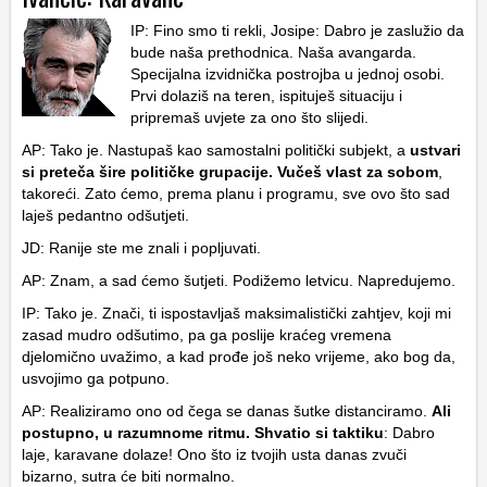
IP: Fino smo ti rekli, Josipe: Dabro je zaslužio da
bude naša prethodnica. Naša avangarda.
Specijalna izvidnička postrojba u jednoj osobi.
Prvi dolaziš na teren, ispituješ situaciju i
pripremaš uvjete za ono što slijedi.
AP: Tako je. Nastupaš kao samostalni politički subjekt, a
ustvari
si preteča šire političke grupacije. Vučeš vlast za sobom
,
takoreći. Zato ćemo, prema planu i programu, sve ovo što sad
laješ pedantno odšutjeti.
JD: Ranije ste me znali i popljuvati.
AP: Znam, a sad ćemo šutjeti. Podižemo letvicu. Napredujemo.
IP: Tako je. Znači, ti ispostavljaš maksimalistički zahtjev, koji mi
zasad mudro odšutimo, pa ga poslije kraćeg vremena
djelomično uvažimo, a kad prođe još neko vrijeme, ako bog da,
usvojimo ga potpuno.
AP: Realiziramo ono od čega se danas šutke distanciramo.
Ali
postupno, u razumnome ritmu. Shvatio si taktiku
: Dabro
laje, karavane dolaze! Ono što iz tvojih usta danas zvuči
bizarno, sutra će biti normalno.