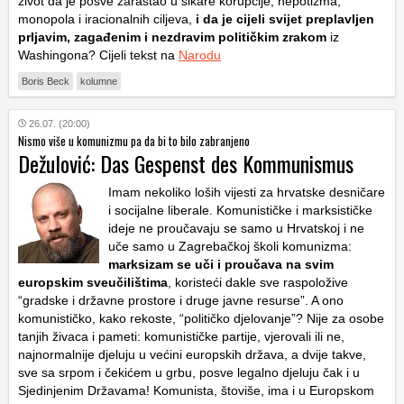
život da je posve zarastao u šikare korupcije, nepotizma,
monopola i iracionalnih ciljeva,
i da je cijeli svijet preplavljen
prljavim, zagađenim i nezdravim političkim zrakom
iz
Washingona? Cijeli tekst na
Narodu
Boris Beck
kolumne
26.07. (20:00)
Nismo više u komunizmu pa da bi to bilo zabranjeno
Dežulović: Das Gespenst des Kommunismus
Imam nekoliko loših vijesti za hrvatske desničare
i socijalne liberale. Komunističke i marksističke
ideje ne proučavaju se samo u Hrvatskoj i ne
uče samo u Zagrebačkoj školi komunizma:
marksizam se uči i proučava na svim
europskim sveučilištima
, koristeći dakle sve raspoložive
“gradske i državne prostore i druge javne resurse”. A ono
komunističko, kako rekoste, “političko djelovanje”? Nije za osobe
tanjih živaca i pameti: komunističke partije, vjerovali ili ne,
najnormalnije djeluju u većini europskih država, a dvije takve,
sve sa srpom i čekićem u grbu, posve legalno djeluju čak i u
Sjedinjenim Državama! Komunista, štoviše, ima i u Europskom