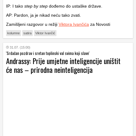
IP: I tako
step by step
dođemo do ustaške države.
AP: Pardon, ja je nikad neću tako zvati.
Zamišljeni razgovor u režiji
Viktora Ivančića
za Novosti
kolumne
satira
Viktor Ivančić
31.07. (15:00)
'Srdačan pozdrav i sretan toplinski val svima koji slave'
Andrassy: Prije umjetne inteligencije uništit
će nas – prirodna neinteligencija