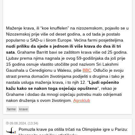
Maženje krava, ili “koe knuffelen” na nizozemskom, pojavilo se u
Nizozemskoj prije više od deset godina, a od tada je postalo
popularno u SAD-u i širom Europe. Većina farmi posjetiteljima
nudi priliku da sjede s jednom ili više krava do dva ili tri
sata
. Grahame Barritt bavi se zaštitom krava više od 25 godina.
Ljubav prema njima nagnala je ovog 59-godišnjaka da još prije
15 godina osnuje vlastito utočište pod nazivom Sri Lakshmi
Gaushala u Ceredigionu u Walesu, piše
BBC
. Odlučio je svoju
strast prema domaćim životinjama podijeliti s drugima i tako je
nastala usluga maženja krava, i to njih 12. “
Ljudi općenito
kažu kako se nakon toga osjećaju opušteno
“, rekao je
Grahame i dodao da mnogi osjećaju potrebu malo odrijemati
nakon druženja s ovom životinjom.
Agroklub
farme
krave
09.08.2024. (13:34)
Pomuzla krave pa otišla trčati na Olimpijske igre u Parizu: