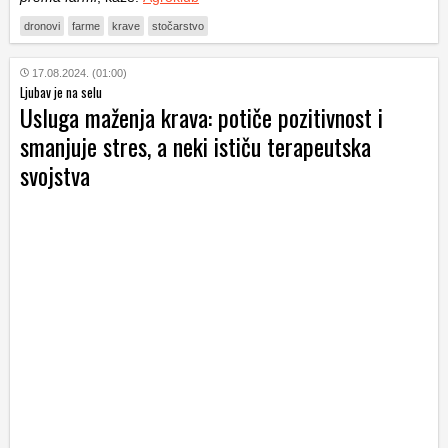
dronovi
farme
krave
stočarstvo
17.08.2024. (01:00)
Ljubav je na selu
Usluga maženja krava: potiče pozitivnost i
smanjuje stres, a neki ističu terapeutska
svojstva