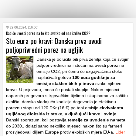
KATEGORIJE
29.06.2024. (16:00)
Kad će uvesti porez na to što svatko od nas izdiše CO2?
Sto eura po kravi: Danska prva uvodi
HRVATSKI
poljoprivredni porez na ugljik
WEB
Danska je odlučila biti prva zemlja koja će svojim
poljoprivrednicima i stočarima uvesti porez na
emisije CO2, pri čemu će uzgajivačima stoke
naplaćivati ​​gotovo
100 eura godišnje za
emisije stakleničkih plinova
svake njihove
krave. U prijevodu, meso će postati skuplje. Nakon mjeseci
napornih pregovora s trgovačkim tijelima i skupinama za zaštitu
okoliša, danska vladajuća koalicija dogovorila je efektivnu
poreznu stopu od 120 DKr (16 €) po toni emisije
ekvivalenta
ugljičnog dioksida iz stoke, uključujući krave i svinje
.
Danski sporazum, koji postavlja
temelje za uvođenje nameta
do 2030., dolazi samo nekoliko mjeseci nakon što su farmeri
prosvjedovali diljem Europe protiv ekoloških mjera EU-a.
Lider