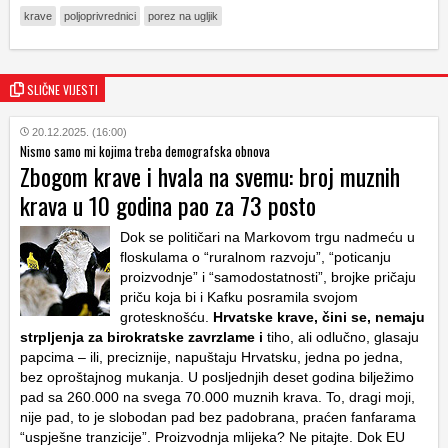
krave
poljoprivrednici
porez na ugljik
SLIČNE VIJESTI
20.12.2025. (16:00)
Nismo samo mi kojima treba demografska obnova
Zbogom krave i hvala na svemu: broj muznih
krava u 10 godina pao za 73 posto
Dok se političari na Markovom trgu nadmeću u
floskulama o “ruralnom razvoju”, “poticanju
proizvodnje” i “samodostatnosti”, brojke pričaju
priču koja bi i Kafku posramila svojom
grotesknošću.
Hrvatske krave, čini se, nemaju
strpljenja za birokratske zavrzlame i
tiho, ali odlučno, glasaju
papcima – ili, preciznije, napuštaju Hrvatsku, jedna po jedna,
bez oproštajnog mukanja. U posljednjih deset godina bilježimo
pad sa 260.000 na svega 70.000 muznih krava. To, dragi moji,
nije pad, to je slobodan pad bez padobrana, praćen fanfarama
“uspješne tranzicije”. Proizvodnja mlijeka? Ne pitajte. Dok EU