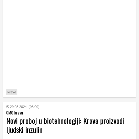
krave
29.03.2024. (08:00)
GMO krava
Novi proboj u biotehnologiji: Krava proizvodi
ljudski inzulin