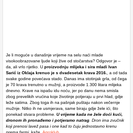
Je li moguće u današnje vrijeme na selu naći mlade
visokoobrazovane ljude koji žive od stočarstva? Odgovor je –
da, ali vrlo rijetko. U
proizvodnju mlijeka i sira mladi Ivan
Sarić iz Oklaja krenuo je s dvadesetak krava 2016.
, a od tada
svake godine povećava stado. Danas ima stotinjak grla, od čega
je 70 krava trenutno u mužnji, a proizvode 1.300 litara mlijeka
dnevno. Krave na ispašu idu noću, jer po danu nema smisla
zbog prevelikih vrućina koje životinje potjeraju u prvi hlad, gdje
leže satima. Zbog toga ih na pašnjak puštaju nakon večernje
mužnje. Nitko ih ne usmjerava, same biraju gdje žele ići, što
ponekad stvara probleme.
U vrijeme kada ne žele doći kući,
dronom ih pronađemo i potjeramo natrag
. Dron ima zvučnik
koji prenosi lavež pasa i one kad to čuju jednostavno krenu
prema farmi
, kaže.
Agroklub