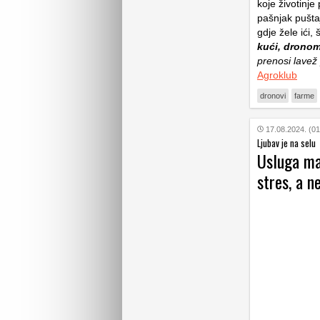
koje životinje
pašnjak pušta
gdje žele ići
kući, dronom
prenosi lavež
Agroklub
dronovi
farme
17.08.2024. (01
Ljubav je na selu
Usluga maž
stres, a n