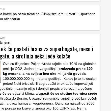
:34)
 krave pa otišla trčati na Olimpijske igre u Parizu: Upoznajte
u atletičarku
:00)
tarijanci
tek će postati hrana za superbogate, meso i
gate, a sirotinja neka jede kolače
Ovo su činjenice: Poljoprivreda utječe oko 10 % na globalne
emisije CO2. Jedna krava godišnje
proizvede preko 100
kg metana, a na svijetu ima oko milijardu goveda
.
100.000.000.000 kg metana godišnje. Kakav je to kolosalan
prdac! Neki briselski ili zagrebački birokrat će kupovati još
godišnje mazanje očiju i donijeti propis o porezu na pečenu
 će se spasiti klima, a ugasit će se stotine tvornica sreće
Hrašća do Boraje. Uvoznici rumunjske janjetine već lani počeli
ati na uvoz humusa i vegeburgera. Danci su najavili od 2030.
nje poreza na krave u iznosu oko 100 EUR/kravi. Nema