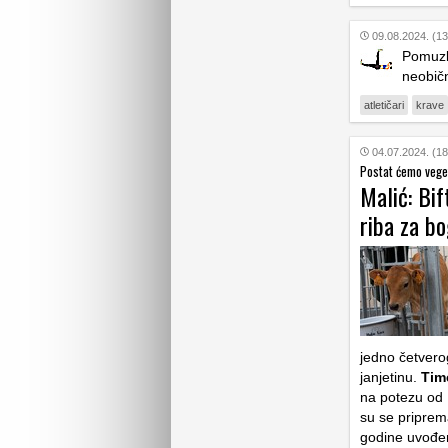
09.08.2024. (13
Pomuzla
neobičn
atletičari
krave
04.07.2024. (18
Postat ćemo vege
Malić: Bif
riba za bo
jedno četvero
janjetinu.
Time
na potezu od 
su se priprem
godine uvođe