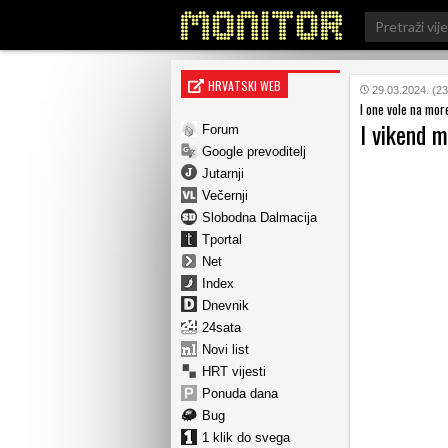
Search
for:
HRVATSKI WEB
29.03.2024. (23
I one vole na mor
I vikend m
Forum
Google prevoditelj
Jutarnji
Večernji
Slobodna Dalmacija
Tportal
Net
Index
Dnevnik
24sata
Novi list
HRT vijesti
Ponuda dana
Bug
1 klik do svega