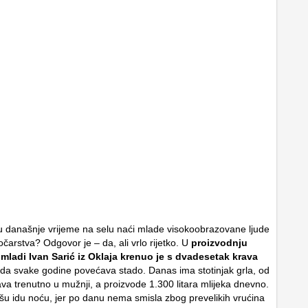
u današnje vrijeme na selu naći mlade visokoobrazovane ljude
točarstva? Odgovor je – da, ali vrlo rijetko. U
proizvodnju
a mladi Ivan Sarić iz Oklaja krenuo je s dvadesetak krava
ada svake godine povećava stado. Danas ima stotinjak grla, od
ava trenutno u mužnji, a proizvode 1.300 litara mlijeka dnevno.
šu idu noću, jer po danu nema smisla zbog prevelikih vrućina