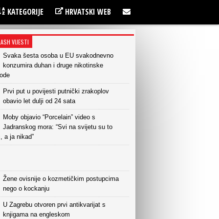
KATEGORIJE
HRVATSKI WEB
LASH VIJESTI
Svaka šesta osoba u EU svakodnevno
konzumira duhan i druge nikotinske
vode
Prvi put u povijesti putnički zrakoplov
obavio let dulji od 24 sata
Moby objavio “Porcelain” video s
Jadranskog mora: “Svi na svijetu su to
i, a ja nikad”
Žene ovisnije o kozmetičkim postupcima
nego o kockanju
U Zagrebu otvoren prvi antikvarijat s
knjigama na engleskom