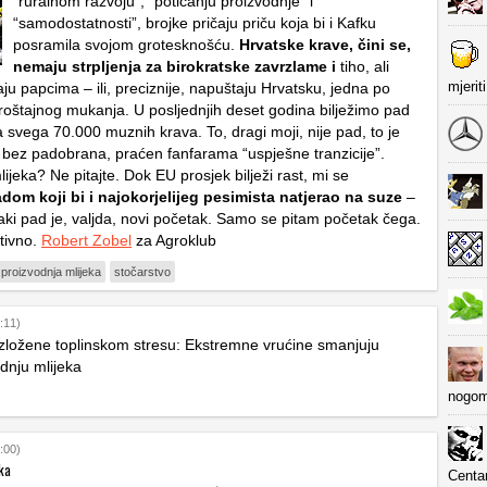
“ruralnom razvoju”, “poticanju proizvodnje” i
“samodostatnosti”, brojke pričaju priču koja bi i Kafku
posramila svojom grotesknošću.
Hrvatske krave, čini se,
nemaju strpljenja za birokratske zavrzlame i
tiho, ali
mjerit
ju papcima – ili, preciznije, napuštaju Hrvatsku, jedna po
roštajnog mukanja. U posljednjih deset godina bilježimo pad
 svega 70.000 muznih krava. To, dragi moji, nije pad, to je
bez padobrana, praćen fanfarama “uspješne tranzicije”.
ijeka? Ne pitajte. Dok EU prosjek bilježi rast, mi se
om koji bi i najokorjelijeg pesimista natjerao na suze
–
vaki pad je, valjda, novi početak. Samo se pitam početak čega.
tivno.
Robert Zobel
za Agroklub
proizvodnja mlijeka
stočarstvo
:11)
izložene toplinskom stresu: Ekstremne vrućine smanjuju
dnju mlijeka
nogom
:00)
ka
Centa