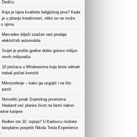
Dediću
Koja je tajna kvalitete belgijskog piva? Kada
je u pitanju kreativnost, nitko se ne može
i s njima
Mercedes bilježi snažan rast prodaje
električnih automobila
Svijet je prošle godine dobio gotovo milijun
novih milijunaša
10 prečaca u Windowsima koje biste odmah
trebali početi koristiti
Mikrozelenje – kako ga uzgojiti i na što
paziti
Norveški junak Svjetskog prvenstva
Haaland već planira život na farmi nakon
etne karijere
Rođeni ste 10. srpnja? U Karlovcu možete
besplatno posjetiti Nikola Tesla Experience
r