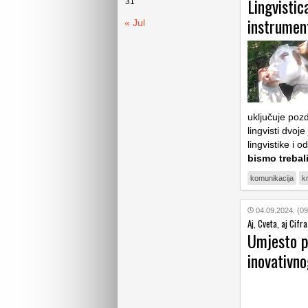
Lingvistic
31
instrumen
« Jul
uključuje pozd
lingvisti dvoje
lingvistike i 
bismo trebali
komunikacija
k
04.09.2024. (09
Aj, Cveta, aj Cifra
Umjesto pa
inovativno