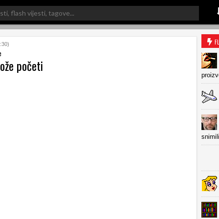
F
:30)
e
ože početi
proiz
snimil