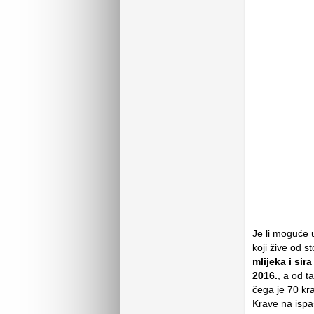
Je li moguće 
koji žive od s
mlijeka i sir
2016.
, a od t
čega je 70 kr
Krave na ispa