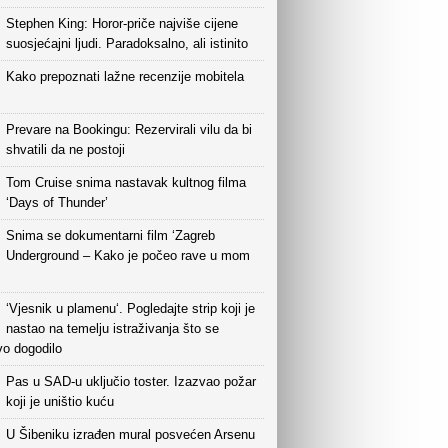
Stephen King: Horor-priče najviše cijene
suosjećajni ljudi. Paradoksalno, ali istinito
Kako prepoznati lažne recenzije mobitela
Prevare na Bookingu: Rezervirali vilu da bi
shvatili da ne postoji
Tom Cruise snima nastavak kultnog filma
‘Days of Thunder’
Snima se dokumentarni film ‘Zagreb
Underground – Kako je počeo rave u mom
‘Vjesnik u plamenu‘. Pogledajte strip koji je
nastao na temelju istraživanja što se
vo dogodilo
Pas u SAD-u uključio toster. Izazvao požar
koji je uništio kuću
U Šibeniku izrađen mural posvećen Arsenu