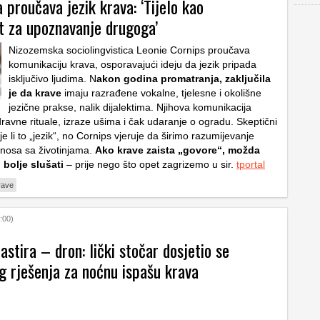
a proučava jezik krava: ‘Tijelo kao
t za upoznavanje drugoga’
Nizozemska sociolingvistica Leonie Cornips proučava
komunikaciju krava, osporavajući ideju da jezik pripada
isključivo ljudima. N
akon godina promatranja, zaključila
je da krave
imaju razrađene vokalne, tjelesne i okolišne
jezične prakse, nalik dijalektima. Njihova komunikacija
ravne rituale, izraze ušima i čak udaranje o ogradu. Skeptični
 je li to „jezik“, no Cornips vjeruje da širimo razumijevanje
odnosa sa životinjama.
Ako krave zaista „govore“, možda
 bolje slušati
– prije nego što opet zagrizemo u sir.
tportal
rave
:00)
stira – dron: lički stočar dosjetio se
g rješenja za noćnu ispašu krava