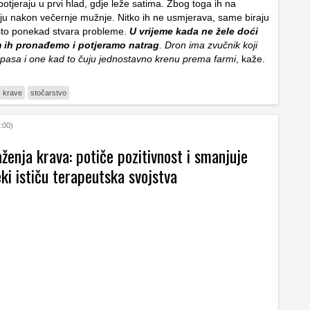
 potjeraju u prvi hlad, gdje leže satima. Zbog toga ih na
ju nakon večernje mužnje. Nitko ih ne usmjerava, same biraju
, što ponekad stvara probleme.
U vrijeme kada ne žele doći
 ih pronađemo i potjeramo natrag
. Dron ima zvučnik koji
 pasa i one kad to čuju jednostavno krenu prema farmi
, kaže.
krave
stočarstvo
:00)
enja krava: potiče pozitivnost i smanjuje
eki ističu terapeutska svojstva