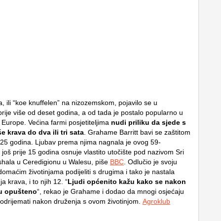
, ili “koe knuffelen” na nizozemskom, pojavilo se u
rije više od deset godina, a od tada je postalo popularno u
 Europe. Većina farmi posjetiteljima
nudi priliku da sjede s
še krava do dva ili tri sata
. Grahame Barritt bavi se zaštitom
 25 godina. Ljubav prema njima nagnala je ovog 59-
još prije 15 godina osnuje vlastito utočište pod nazivom Sri
hala u Ceredigionu u Walesu, piše
BBC
. Odlučio je svoju
omaćim životinjama podijeliti s drugima i tako je nastala
 krava, i to njih 12. “
Ljudi općenito kažu kako se nakon
ju opušteno
“, rekao je Grahame i dodao da mnogi osjećaju
odrijemati nakon druženja s ovom životinjom.
Agroklub