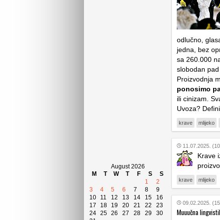
odlučno, glasa
jedna, bez op
sa 260.000 na
slobodan pad 
Proizvodnja ml
ponosimo pad
ili cinizam. S
Uvoza? Defini
krave
mlijeko
11.07.2025. (10
Krave 
proizvo
August 2026
M
T
W
T
F
S
S
krave
mlijeko
1
2
3
4
5
6
7
8
9
10
11
12
13
14
15
16
09.02.2025. (15
17
18
19
20
21
22
23
Muuučna lingvisti
24
25
26
27
28
29
30