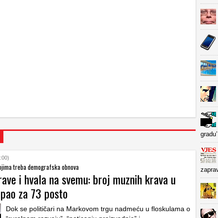
gradu’
:00)
ojima treba demografska obnova
zapra
ave i hvala na svemu: broj muznih krava u
 pao za 73 posto
Dok se političari na Markovom trgu nadmeću u floskulama o