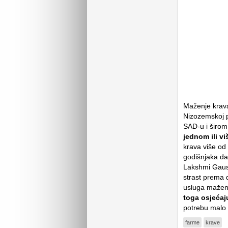
Maženje krava
Nizozemskoj p
SAD-u i širom
jednom ili vi
krava više od
godišnjaka da 
Lakshmi Gaus
strast prema d
usluga maženja
toga osjeća
potrebu malo 
farme
krave