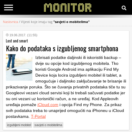
Naslovnica
/
Vijesti koje imaju tag
"savjeti o mobitelima"
KATEGORIJE
19.06.2017. (11:55)
Lost and smart
HRVATSKI
Kako do podataka s izgubljenog smartphona
WEB
Izbrisati podatke daljinski ili iskoristiti backup –
dvije su opcije kod izgubljenog mobitela. Tko
koristi Google Android ima aplikaciju Find My
Device koja locira izgubljeni mobitel ili tablet, a
omogućuje i daljinsko zaključavanje te brisanje ili
prikazivanje poruka. Što se čuvanja privatnih podataka tiče tu su
Googleovi vezani cloud servisi koji bi trebali sačuvati podatke jer
su oni vezani uz korisnički račun, a ne uređaj. Kod Appleovih
uređaja pomaže
iCloud.com
i opcija Find my Phone. Za prikaz
svih podataka treba to unaprijed omogućiti na iPhoneu u iCloud
postavkama.
T-Portal
izgubljeni mobitel
savjeti o mobitelima