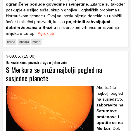
ograničene ponude govedine i svinjetine
. Žitarice su također
poskupjele uslijed suša, skupih gnojiva i logističkih problema u
Hormuškom tjesnacu. Ovaj val poskupljenja donekle su ublažili
šećer i mliječni proizvodi, koji su
pojeftinili zahvaljujući
dobrim žetvama u Brazilu
i sezonskom vrhuncu proizvodnje
mlijeka u Europi.
Agroklub
hrana
inflacija
meso
09.05. (15:00)
Da znate kamo povesti dragu u ljetno veče
S Merkura se pruža najbolji pogled na
susjedne planete
Ako tražite
najbolji pogled
na susjedstvo,
zaboravite na
Saturnove
prstenove i
uputite se na
Merkur
. Dok