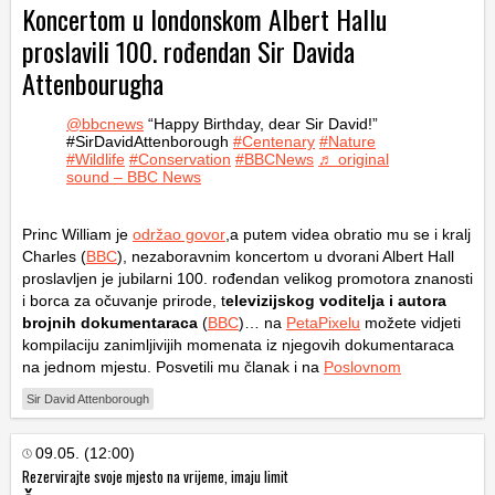
Koncertom u londonskom Albert Hallu
proslavili 100. rođendan Sir Davida
Attenbourugha
@bbcnews
“Happy Birthday, dear Sir David!”
#SirDavidAttenborough
#Centenary
#Nature
#Wildlife
#Conservation
#BBCNews
♬ original
sound – BBC News
Princ William je
održao govor
,a putem videa obratio mu se i kralj
Charles (
BBC
), nezaboravnim koncertom u dvorani Albert Hall
proslavljen je jubilarni 100. rođendan velikog promotora znanosti
i borca za očuvanje prirode, t
elevizijskog voditelja i autora
brojnih dokumentaraca
(
BBC
)… na
PetaPixelu
možete vidjeti
kompilaciju zanimljivijih momenata iz njegovih dokumentaraca
na jednom mjestu. Posvetili mu članak i na
Poslovnom
Sir David Attenborough
09.05. (12:00)
Rezervirajte svoje mjesto na vrijeme, imaju limit