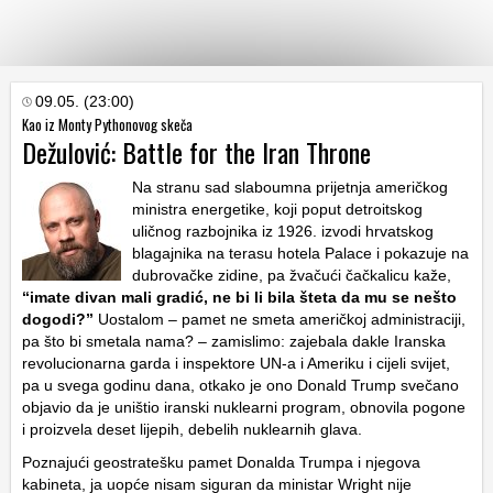
KATEGORIJE
09.05. (23:00)
Kao iz Monty Pythonovog skeča
Dežulović: Battle for the Iran Throne
HRVATSKI
WEB
Na stranu sad slaboumna prijetnja američkog
ministra energetike, koji poput detroitskog
uličnog razbojnika iz 1926. izvodi hrvatskog
blagajnika na terasu hotela Palace i pokazuje na
dubrovačke zidine, pa žvačući čačkalicu kaže,
“imate divan mali gradić, ne bi li bila šteta da mu se nešto
dogodi?”
Uostalom – pamet ne smeta američkoj administraciji,
pa što bi smetala nama? – zamislimo: zajebala dakle Iranska
revolucionarna garda i inspektore UN-a i Ameriku i cijeli svijet,
pa u svega godinu dana, otkako je ono Donald Trump svečano
objavio da je uništio iranski nuklearni program, obnovila pogone
i proizvela deset lijepih, debelih nuklearnih glava.
Poznajući geostratešku pamet Donalda Trumpa i njegova
kabineta, ja uopće nisam siguran da ministar Wright nije