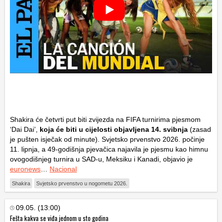
Shakira će četvrti put biti zvijezda na FIFA turnirima pjesmom
‘Dai Dai’,
koja će biti u cijelosti objavljena 14. svibnja
(zasad
je pušten isječak od minute). Svjetsko prvenstvo 2026. počinje
11. lipnja, a 49-godišnja pjevačica najavila je pjesmu kao himnu
ovogodišnjeg turnira u SAD-u, Meksiku i Kanadi, objavio je
euronews
…
Nacional
Shakira
Svjetsko prvenstvo u nogometu 2026.
09.05. (13:00)
Fešta kakva se viđa jednom u sto godina