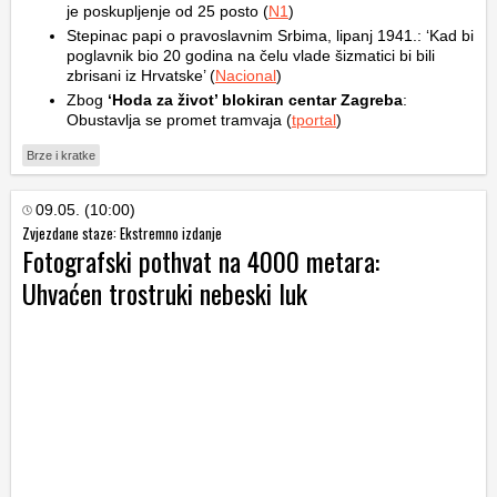
je poskupljenje od 25 posto (
N1
)
Stepinac papi o pravoslavnim Srbima, lipanj 1941.: ‘Kad bi
poglavnik bio 20 godina na čelu vlade šizmatici bi bili
zbrisani iz Hrvatske’ (
Nacional
)
Zbog
‘Hoda za život’ blokiran centar Zagreba
:
Obustavlja se promet tramvaja (
tportal
)
Brze i kratke
09.05. (10:00)
Zvjezdane staze: Ekstremno izdanje
Fotografski pothvat na 4000 metara:
Uhvaćen trostruki nebeski luk