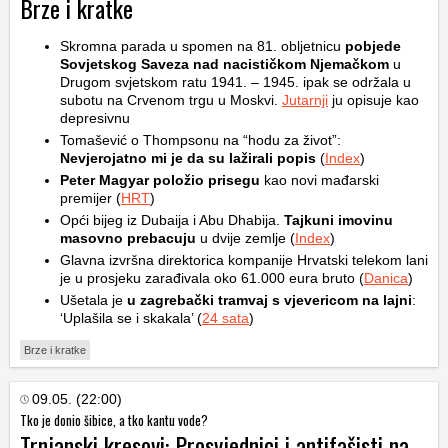
Brze i kratke
Skromna parada u spomen na 81. obljetnicu
pobjede
Sovjetskog Saveza nad nacističkom Njemačkom
u
Drugom svjetskom ratu 1941. – 1945. ipak se održala u
subotu na Crvenom trgu u Moskvi.
Jutarnji
ju opisuje kao
depresivnu
Tomašević o Thompsonu na “hodu za život”:
Nevjerojatno mi je da su lažirali popis
(
Index
)
Peter Magyar položio prisegu
kao novi mađarski
premijer (
HRT
)
Opći bijeg iz Dubaija i Abu Dhabija.
Tajkuni imovinu
masovno prebacuju
u dvije zemlje (
Index
)
Glavna izvršna direktorica kompanije Hrvatski telekom lani
je u prosjeku zarađivala oko 61.000 eura bruto (
Danica
)
Ušetala je
u zagrebački tramvaj s vjevericom na lajni
:
‘Uplašila se i skakala’ (
24 sata
)
Brze i kratke
09.05. (22:00)
Tko je donio šibice, a tko kantu vode?
Trnjanski kresovi: Prosvjednici i antifašisti na