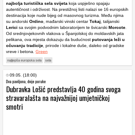
najbolja turistička sela svijeta
koja uspješno spajaju
autentičnost i održivost. Na prestižnoj listi nalazi se 16 europskih
destinacija koje nude bijeg od masovnog turizma. Među njima
su andorski
Ordino
, mađarski vinski centar
Tokaj
, talijanski
Lerici
sa svojim podvodnim laboratorijem te švicarski
Morcote
.
Od srednjovjekovnih vlakova u Španjolskoj do moldavskih jata
pelikana, ova mjesta dokazuju da budućnost
putovanja leži u
očuvanju tradicije
, prirode i lokalne duše, daleko od gradske
vreve i betona.
Green
najljepša europska sela
sela
09.05. (18:00)
Dva paviljona, dvije poruke
Dubravka Lošić predstavlja 40 godina svoga
stravaralašta na najvažnijoj umjetničkoj
smotri