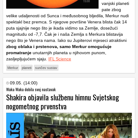
vanjski planeti
pate zbog
velike udaljenosti od Sunca i međusobnog bljedila, Merkur nudi
spektakl bez premca. S njegove površine Venera blista čak 14
puta sjajnije nego što je ikada vidimo sa Zemlje, dosežući
magnitudu od -7,7. Čak je i naša Zemlja s Merkura blistavija
nego što je Venera nama. Iako su Jupiterovi mjeseci atraktivni
zbog oblaka i prstenova, samo Merkur omogućuje
promatranje
unutarnjih planeta u njihovom punom,
zasljepljujućem sjaju.
IFL Science
Merkur
planeti
sunčev sustav
09.05. (14:00)
Waka Waka dobila svoj nastavak
Shakira objavila službenu himnu Svjetskog
nogometnog prvenstva