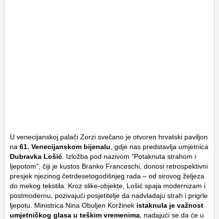
U venecijanskoj palači Zorzi svečano je otvoren hrvatski paviljon
na
61. Venecijanskom bijenalu
, gdje nas predstavlja umjetnica
Dubravka Lošić
. Izložba pod nazivom
“Potaknuta strahom i
ljepotom”
, čiji je kustos Branko Franceschi, donosi retrospektivni
presjek njezinog četrdesetogodišnjeg rada – od sirovog željeza
do mekog tekstila. Kroz slike-objekte, Lošić spaja modernizam i
postmodernu, pozivajući posjetitelje da nadvladaju strah i prigrle
ljepotu. Ministrica Nina Obuljen Koržinek
istaknula je važnost
umjetničkog glasa u teškim vremenima
, nadajući se da će u