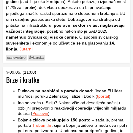
godine (sad ih je oko 9 milijuna). Ankete pokazuju izjednačenost
(47% za i protiv), dok vlada upozorava da bi prihvaćanje
prijedloga značilo raskid sporazuma o slobodnom kretanju s EU-
om i ozbiljnu gospodarsku štetu. Dok zagovornici strahuju od
pritiska na infrastrukturu,
poslovni sektor i vlast naglašavaju
važnost integracije
, posebno nakon što je SAD 2025.
nametnuo Švicarskoj visoke carine
. O sudbini švicarskog
suvereniteta i ekonomije odlučivat će se na glasovanju
14.
lipnja
.
Jutarnji
stanovništvo
Švicarska
09.05. (11:00)
Brze i kratke
Putinova
najneobičnija parada dosad:
Jedan EU lider
mu ‘nosi poruku Zelenskog’, stiže i Dodik (
tportal
)
Ina se vraća u Siriju? Nakon više od desetljeća počinju
ozbiljni pregovori o reaktivaciji operacija vrijednih milijardu
dolara (
Poslovni
)
Bojanje zidova
poskupjelo 150 posto
– sada je, prema
portalu
Trebam.hr
, cijena bojanja zidova između dva i pol i
pet eura po kvadratu. U odnosu na pretprošlu godinu, to