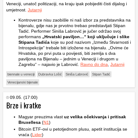
Veneciji, unatoč politizaciji, na kraju ipak pobijediti čisti dijalog i
umjetnost.
Jutarnji
Kontroverze nisu zaobišle ni naš izbor za predstavnika na
bijenalu, gdje nas je prvotno trebao predstavljati Stipan
Tadić. Performer Siniša Labrović je jučer održao svoj
performans
„Hrvatski paviljon…“ koji uključuje i slike
Stipana Tadića
koje su pod nazivom „Između Stvarnosti i
Introspekcije“ trebale biti izložene na bijenalu. „Ovime će
Hrvatska, po prvi puta u povijesti, biti zemlja s dva
paviljona na Bijenalu – jednim u Veneciji i drugom u
Zagrebu“ – najavio je Labrović.
Ravno do dna
,
Jutarnji
biennale u veneciji
Dubravka Lošić
Siniša Labrović
Stipan Tadić
Venecijanski bijenale
09.05. (17:00)
Brze i kratke
Magyar preuzima vlast
uz velika očekivanja i pritisak
Bruxellesa
(
N1
)
Bitcoin ETF-ovi u petotjednom plusu, apetit institucija se
vraća (
Lider
)