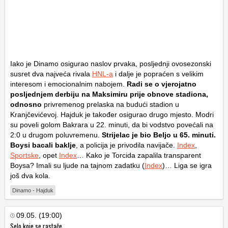
Iako je Dinamo osigurao naslov prvaka, posljednji ovosezonski
susret dva najveća rivala
HNL-a
i dalje je popraćen s velikim
interesom i emocionalnim nabojem.
Radi se o vjerojatno
posljednjem derbiju na Maksimiru prije obnove stadiona,
odnosno
privremenog prelaska na budući stadion u
Kranjčevićevoj. Hajduk je također osigurao drugo mjesto. Modri
su poveli golom Bakrara u 22. minuti, da bi vodstvo povećali na
2:0 u drugom poluvremenu.
Strijelac je bio Beljo u 65. minuti.
Boysi bacali baklje
, a policija je privodila navijače.
Index
,
Sportske
, opet
Index
… Kako je Torcida zapalila transparent
Boysa? Imali su ljude na tajnom zadatku (
Index
)… Liga se igra
još dva kola.
Dinamo - Hajduk
09.05. (19:00)
Selo koje se rastače