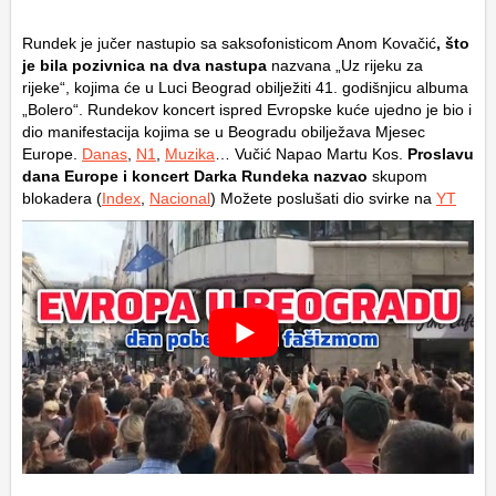
Rundek je jučer nastupio sa saksofonisticom Anom Kovačić
, što
je bila pozivnica na dva nastupa
nazvana „Uz rijeku za
rijeke“, kojima će u Luci Beograd obilježiti 41. godišnjicu albuma
„Bolero“. Rundekov koncert ispred Evropske kuće ujedno je bio i
dio manifestacija kojima se u Beogradu obilježava Mjesec
Europe.
Danas
,
N1
,
Muzika
… Vučić Napao Martu Kos.
Proslavu
dana Europe i koncert Darka Rundeka nazvao
skupom
blokadera (
Index
,
Nacional
) Možete poslušati dio svirke na
YT