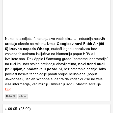
Nakon desetljeća forsiranja sve većih ekrana, industrija nosivih
uređaja okreće se minimalizmu.
Googleov novi Fitbit Air (99
$) izravno napada
Whoop
, nudeći laganu narukvicu bez
zaslona fokusiranu isključivo na biometriju poput HRV-a i
kvalitete sna. Dok Apple i Samsung grade “pametne laboratorije”
na ruci koji nas stalno prekidaju obavijestima,
novi trend nudi
prikupljanje podataka u pozadini
, bez ometanja pažnje. Iako
povijest nosive tehnologije pamti brojne neuspjehe (poput
Jawbonea), uspjeh Whoopa sugerira da korisnici više ne žele
više informacija, već mirniji i smisleniji uvid u vlastito zdravlje.
Bug
Fitbit Air
Whoop
09.05. (23:00)