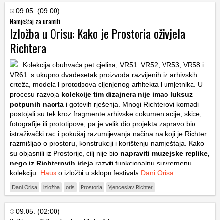
09.05. (09:00)
Namještaj za uramiti
Izložba u Orisu: Kako je Prostoria oživjela
Richtera
Kolekcija obuhvaća pet cjelina, VR51, VR52, VR53, VR58 i
VR61, s ukupno dvadesetak proizvoda razvijenih iz arhivskih
crteža, modela i prototipova cijenjenog arhitekta i umjetnika. U
procesu razvoja
kolekcije tim dizajnera nije imao luksuz
potpunih nacrta
i gotovih rješenja. Mnogi Richterovi komadi
postojali su tek kroz fragmente arhivske dokumentacije, skice,
fotografije ili prototipove, pa je velik dio projekta zapravo bio
istraživački rad i pokušaj razumijevanja načina na koji je Richter
razmišljao o prostoru, konstrukciji i korištenju namještaja. Kako
su objasnili iz Prostorije, cilj nije bio
napraviti muzejske replike,
nego iz Richterovih ideja
razviti funkcionalnu suvremenu
kolekciju.
Haus
o izložbi u sklopu festivala
Dani Orisa
.
Dani Orisa
izložba
oris
Prostoria
Vjenceslav Richter
09.05. (02:00)