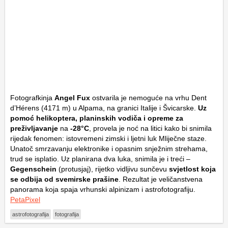
Fotografkinja
Angel Fux
ostvarila je nemoguće na vrhu Dent
d’Hérens (4171 m) u Alpama, na granici Italije i Švicarske.
Uz
pomoć helikoptera, planinskih vodiča i opreme za
preživljavanje
na
-28°C
, provela je noć na litici kako bi snimila
rijedak fenomen: istovremeni zimski i ljetni luk Mliječne staze.
Unatoč smrzavanju elektronike i opasnim snježnim strehama,
trud se isplatio. Uz planirana dva luka, snimila je i treći –
Gegenschein
(protusjaj), rijetko vidljivu sunčevu
svjetlost koja
se odbija od svemirske prašine
. Rezultat je veličanstvena
panorama koja spaja vrhunski alpinizam i astrofotografiju.
PetaPixel
astrofotografija
fotografija