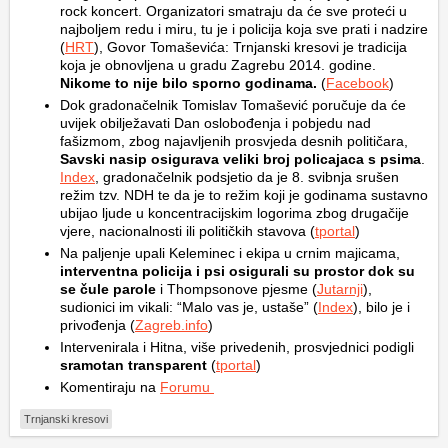
rock koncert. Organizatori smatraju da će sve proteći u
najboljem redu i miru, tu je i policija koja sve prati i nadzire
(
HRT
), Govor Tomaševića: Trnjanski kresovi je tradicija
koja je obnovljena u gradu Zagrebu 2014. godine.
Nikome to nije bilo sporno godinama.
(
Facebook
)
Dok gradonačelnik Tomislav Tomašević poručuje da će
uvijek obilježavati Dan oslobođenja i pobjedu nad
fašizmom, zbog najavljenih prosvjeda desnih političara,
Savski nasip osigurava veliki broj policajaca s psima
.
Index
, gradonačelnik podsjetio da je 8. svibnja srušen
režim tzv. NDH te da je to režim koji je godinama sustavno
ubijao ljude u koncentracijskim logorima zbog drugačije
vjere, nacionalnosti ili političkih stavova (
tportal
)
Na paljenje upali Keleminec i ekipa u crnim majicama,
interventna policija i psi osigurali su prostor dok su
se čule parole
i Thompsonove pjesme (
Jutarnji
),
sudionici im vikali: “Malo vas je, ustaše” (
Index
), bilo je i
privođenja (
Zagreb.info
)
Intervenirala i Hitna, više privedenih, prosvjednici podigli
sramotan transparent
(
tportal
)
Komentiraju na
Forumu
Trnjanski kresovi