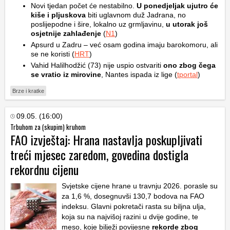
Novi tjedan počet će nestabilno.
U ponedjeljak ujutro će
kiše i pljuskova
biti uglavnom duž Jadrana, no
poslijepodne i šire, lokalno uz grmljavinu,
u utorak još
osjetnije zahlađenje
(
N1
)
Apsurd u Zadru – već osam godina imaju barokomoru, ali
se ne koristi (
HRT
)
Vahid Halilhodžić (73) nije uspio ostvariti
ono zbog čega
se vratio iz mirovine
, Nantes ispada iz lige (
tportal
)
Brze i kratke
09.05. (16:00)
Trbuhom za (skupim) kruhom
FAO izvještaj: Hrana nastavlja poskupljivati
treći mjesec zaredom, govedina dostigla
rekordnu cijenu
Svjetske cijene hrane u travnju 2026. porasle su
za 1,6 %, dosegnuvši 130,7 bodova na FAO
indeksu. Glavni pokretači rasta su biljna ulja,
koja su na najvišoj razini u dvije godine, te
meso, koje bilježi povijesne
rekorde zbog