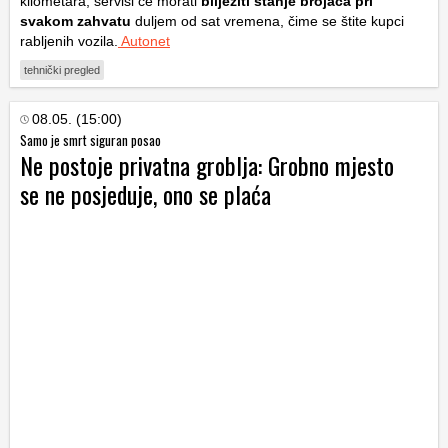
kilometara, servisi će morati
bilježiti stanje brojača pri
svakom zahvatu
duljem od sat vremena, čime se štite kupci
rabljenih vozila.
Autonet
tehnički pregled
08.05. (15:00)
Samo je smrt siguran posao
Ne postoje privatna groblja: Grobno mjesto
se ne posjeduje, ono se plaća