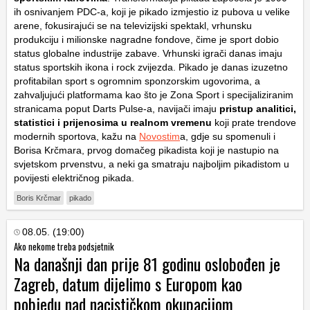
ih osnivanjem PDC-a, koji je pikado izmjestio iz pubova u velike
arene, fokusirajući se na televizijski spektakl, vrhunsku
produkciju i milionske nagradne fondove, čime je sport dobio
status globalne industrije zabave. Vrhunski igrači danas imaju
status sportskih ikona i rock zvijezda. Pikado je danas izuzetno
profitabilan sport s ogromnim sponzorskim ugovorima, a
zahvaljujući platformama kao što je Zona Sport i specijaliziranim
stranicama poput Darts Pulse-a, navijači imaju
pristup analitici,
statistici i prijenosima u realnom vremenu
koji prate trendove
modernih sportova, kažu na
Novostim
a, gdje su spomenuli i
Borisa Krčmara, prvog domačeg pikadista koji je nastupio na
svjetskom prvenstvu, a neki ga smatraju najboljim pikadistom u
povijesti električnog pikada.
Boris Krčmar
pikado
08.05. (19:00)
Ako nekome treba podsjetnik
Na današnji dan prije 81 godinu oslobođen je
Zagreb, datum dijelimo s Europom kao
pobjedu nad nacističkom okupacijom