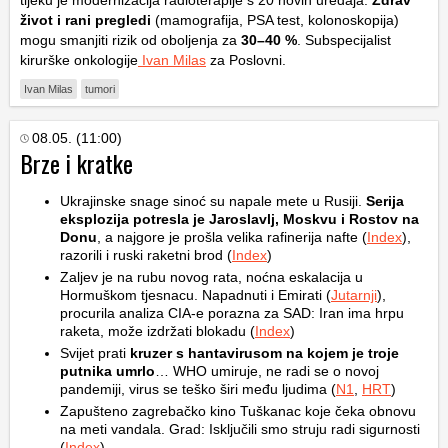
tijeku je modernizacija radioterapije s 20 novih uređaja.
Zdrav
život i rani pregledi
(mamografija, PSA test, kolonoskopija)
mogu smanjiti rizik od oboljenja za
30–40 %
. Subspecijalist
kirurške onkologije
Ivan Milas
za Poslovni.
Ivan Milas
tumori
08.05. (11:00)
Brze i kratke
Ukrajinske snage sinoć su napale mete u Rusiji.
Serija
eksplozija potresla je Jaroslavlj, Moskvu i Rostov na
Donu
, a najgore je prošla velika rafinerija nafte (
Index
),
razorili i ruski raketni brod (
Index
)
Zaljev je na rubu novog rata, noćna eskalacija u
Hormuškom tjesnacu. Napadnuti i Emirati (
Jutarnji
),
procurila analiza CIA-e porazna za SAD: Iran ima hrpu
raketa, može izdržati blokadu (
Index
)
Svijet prati
kruzer s hantavirusom na kojem je troje
putnika umrlo
… WHO umiruje, ne radi se o novoj
pandemiji, virus se teško širi među ljudima (
N1
,
HRT
)
Zapušteno zagrebačko kino Tuškanac koje čeka obnovu
na meti vandala. Grad: Isključili smo struju radi sigurnosti
(
Index
)