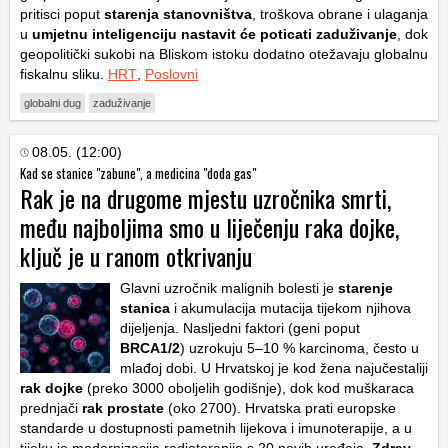
pritisci poput
starenja stanovništva
, troškova obrane i ulaganja
u
umjetnu inteligenciju
nastavit će poticati zaduživanje
, dok
geopolitički sukobi na Bliskom istoku dodatno otežavaju globalnu
fiskalnu sliku.
HRT
,
Poslovni
globalni dug
zaduživanje
08.05. (12:00)
Kad se stanice "zabune", a medicina "doda gas"
Rak je na drugome mjestu uzročnika smrti,
među najboljima smo u liječenju raka dojke,
ključ je u ranom otkrivanju
Glavni uzročnik malignih bolesti je
starenje
stanica
i akumulacija mutacija tijekom njihova
dijeljenja. Nasljedni faktori (geni poput
BRCA1/2
) uzrokuju 5–10 % karcinoma, često u
mlađoj dobi. U Hrvatskoj je kod žena najučestaliji
rak dojke
(preko 3000 oboljelih godišnje), dok kod muškaraca
prednjači
rak prostate
(oko 2700). Hrvatska prati europske
standarde u dostupnosti pametnih lijekova i imunoterapije, a u