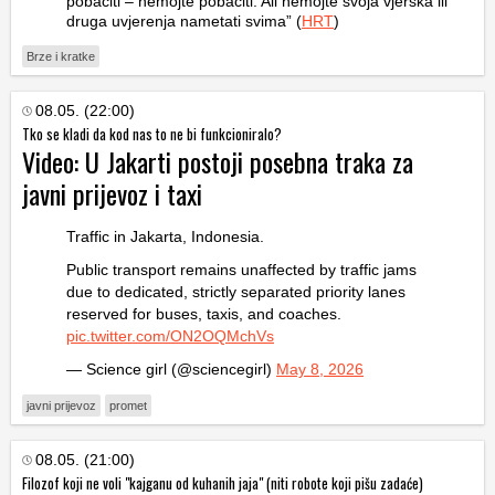
pobaciti – nemojte pobaciti. Ali nemojte svoja vjerska ili
druga uvjerenja nametati svima” (
HRT
)
Brze i kratke
08.05. (22:00)
Tko se kladi da kod nas to ne bi funkcioniralo?
Video: U Jakarti postoji posebna traka za
javni prijevoz i taxi
Traffic in Jakarta, Indonesia.
Public transport remains unaffected by traffic jams
due to dedicated, strictly separated priority lanes
reserved for buses, taxis, and coaches.
pic.twitter.com/ON2OQMchVs
— Science girl (@sciencegirl)
May 8, 2026
javni prijevoz
promet
08.05. (21:00)
Filozof koji ne voli "kajganu od kuhanih jaja" (niti robote koji pišu zadaće)