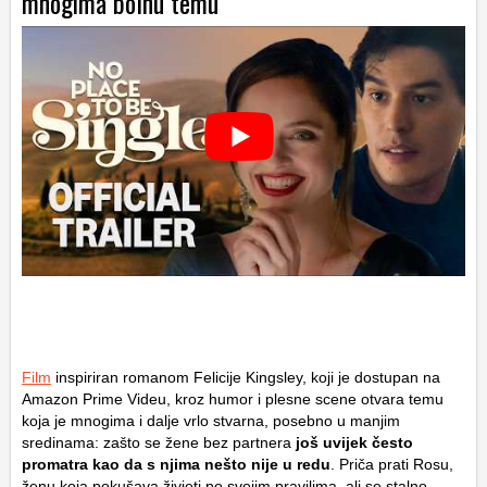
mnogima bolnu temu
Film
inspiriran romanom Felicije Kingsley, koji je dostupan na
Amazon Prime Videu, kroz humor i plesne scene otvara temu
koja je mnogima i dalje vrlo stvarna, posebno u manjim
sredinama: zašto se žene bez partnera
još uvijek često
promatra kao da s njima nešto nije u redu
. Priča prati Rosu,
ženu koja pokušava živjeti po svojim pravilima, ali se stalno