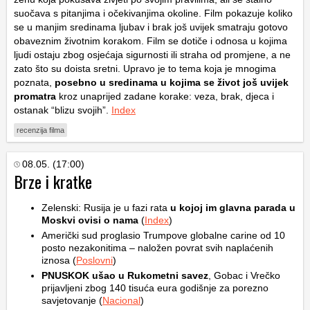
suočava s pitanjima i očekivanjima okoline. Film pokazuje koliko
se u manjim sredinama ljubav i brak još uvijek smatraju gotovo
obaveznim životnim korakom. Film se dotiče i odnosa u kojima
ljudi ostaju zbog osjećaja sigurnosti ili straha od promjene, a ne
zato što su doista sretni. Upravo je to tema koja je mnogima
poznata,
posebno u sredinama u kojima se život još uvijek
promatra
kroz unaprijed zadane korake: veza, brak, djeca i
ostanak “blizu svojih”.
Index
recenzija filma
08.05. (17:00)
Brze i kratke
Zelenski: Rusija je u fazi rata
u kojoj im glavna parada u
Moskvi ovisi o nama
(
Index
)
Američki sud proglasio Trumpove globalne carine od 10
posto nezakonitima – naložen povrat svih naplaćenih
iznosa (
Poslovni
)
PNUSKOK
ušao u Rukometni savez
, Gobac i Vrečko
prijavljeni zbog 140 tisuća eura godišnje za porezno
savjetovanje (
Nacional
)