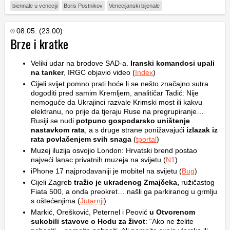
biennale u veneciji
Boris Postnikov
Venecijanski bijenale
08.05. (23:00)
Brze i kratke
Veliki udar na brodove SAD-a.
Iranski komandosi upali
na tanker
, IRGC objavio video (
Index
)
Cijeli svijet pomno prati hoće li se nešto značajno sutra
dogoditi pred samim Kremljem, analitičar Tadić: Nije
nemoguće da Ukrajinci razvale Krimski most ili kakvu
elektranu, no prije da tjeraju Ruse na pregrupiranje…
Rusiji se nudi
potpuno gospodarsko uništenje
nastavkom rata
, a s druge strane ponižavajući
izlazak iz
rata povlačenjem svih snaga
(
tportal
)
Muzej iluzija osvojio London: Hrvatski brend postao
najveći lanac privatnih muzeja na svijetu (
N1
)
iPhone 17 najprodavaniji je mobitel na svijetu (
Bug
)
Cijeli Zagreb
tražio je ukradenog Zmajčeka,
ružičastog
Fiata 500, a onda preokret… našli ga parkiranog u grmlju
s oštećenjima (
Jutarnji
)
Markić, Orešković, Peternel i Peović
u Otvorenom
sukobili stavove o Hodu za život
: “Ako ne želite