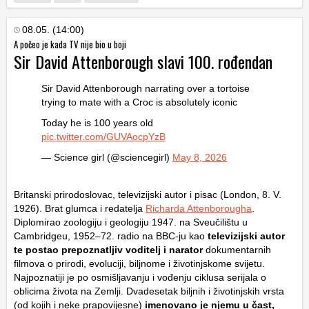
08.05. (14:00)
A počeo je kada TV nije bio u boji
Sir David Attenborough slavi 100. rođendan
Sir David Attenborough narrating over a tortoise
trying to mate with a Croc is absolutely iconic
Today he is 100 years old
pic.twitter.com/GUVAocpYzB
— Science girl (@sciencegirl)
May 8, 2026
Britanski prirodoslovac, televizijski autor i pisac (London, 8. V.
1926). Brat glumca i redatelja
Richarda Attenborougha
.
Diplomirao zoologiju i geologiju 1947. na Sveučilištu u
Cambridgeu, 1952–72. radio na BBC-ju kao
televizijski autor
te postao prepoznatljiv voditelj i narator
dokumentarnih
filmova o prirodi, evoluciji, biljnome i životinjskome svijetu.
Najpoznatiji je po osmišljavanju i vođenju ciklusa serijala o
oblicima života na Zemlji. Dvadesetak biljnih i životinjskih vrsta
(od kojih i neke prapovijesne)
imenovano je njemu u čast,