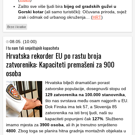
Zašto sve više ljudi bira
bijeg od gradskih gužvi u
Gorski kotar
(ali samo turistički): Očuvana priroda, svjež
zrak i odmak od urbanog okruženja… (
HRT
)
Brze i kratke
08.05. (10:00)
I tu nam fali smještajnih kapaciteta
Hrvatska rekorder EU po rastu broja
zatvorenika: Kapaciteti premašeni za 900
osoba
Hrvatska bilježi dramatičan porast
zatvorske populacije, dosegnuvši stopu od
129 zatvorenika na 100.000 stanovnika
,
što nas svrstava među osam najgorih u EU.
Dok Finska ima tek 57, a Slovenija 85
zatvorenika na isti broj ljudi, naši su
kapaciteti popunjeni čak
127%
. Službeno
imamo mjesta za
3900 osoba
, ali ih je trenutno smješteno
4800
. Zbog toga se planira hitna gradnja montažnih objekata u