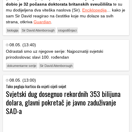
dobio je 32 počasna doktorata britanskih sveučilišta
te su
mu dodijeljena dva viteška naslova (Sir).
Enciklopedija
… kako je
sam Sir David reagirao na čestitke koje mu dolaze sa svih
strana, otkriva
Guardian
.
biologija
Sir David Attenborough
stogodišnjaci
08.05. (13:40)
Odrastali smo uz njegove serije: Najpoznatiji svjetski
prirodoslovac slavi 100. rođendan
dokumentarne serije
Sir David Attenborough
08.05. (13:00)
Tako peglaju karticu da osjeti cijeli svijet
Svjetski dug dosegnuo rekordnih 353 bilijuna
dolara, glavni pokretač je javno zaduživanje
SAD-a