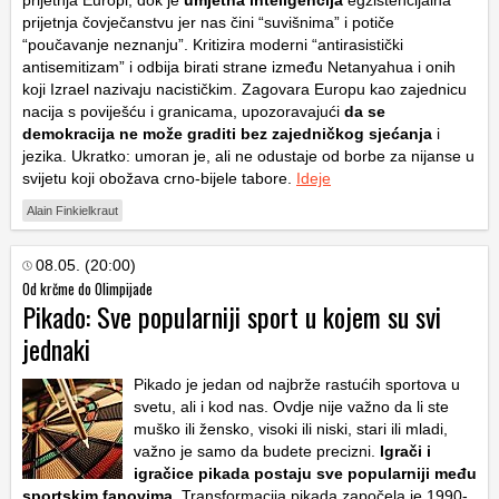
prijetnja Europi, dok je
umjetna inteligencija
egzistencijalna
prijetnja čovječanstvu jer nas čini “suvišnima” i potiče
“poučavanje neznanju”. Kritizira moderni “antirasistički
antisemitizam” i odbija birati strane između Netanyahua i onih
koji Izrael nazivaju nacističkim. Zagovara Europu kao zajednicu
nacija s poviješću i granicama, upozoravajući
da se
demokracija ne može graditi bez zajedničkog sjećanja
i
jezika. Ukratko: umoran je, ali ne odustaje od borbe za nijanse u
svijetu koji obožava crno-bijele tabore.
Ideje
Alain Finkielkraut
08.05. (20:00)
Od krčme do Olimpijade
Pikado: Sve popularniji sport u kojem su svi
jednaki
Pikado je jedan od najbrže rastućih sportova u
svetu, ali i kod nas. Ovdje nije važno da li ste
muško ili žensko, visoki ili niski, stari ili mladi,
važno je samo da budete precizni.
Igrači i
igračice pikada postaju sve popularniji među
sportskim fanovima
. Transformacija pikada započela je 1990-