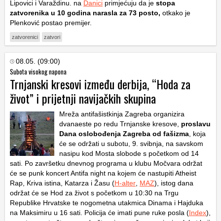
Lipovici i Varaždinu. na
Danici
primjećuju da je
stopa
zatvorenika u 10 godina narasla za 73 posto,
otkako je
Plenković postao premijer.
zatvorenici
zatvori
08.05. (09:00)
Subota visokog napona
Trnjanski kresovi između derbija, “Hoda za
život” i prijetnji navijačkih skupina
Mreža antifašistkinja Zagreba organizira
dvanaeste po redu Trnjanske kresove,
proslavu
Dana oslobođenja Zagreba od fašizma
, koja
će se održati u subotu, 9. svibnja, na savskom
nasipu kod Mosta slobode s početkom od 14
sati. Po završetku dnevnog programa u klubu Močvara održat
će se punk koncert Antifa night na kojem će nastupiti Atheist
Rap, Kriva istina, Katarza i Žasu (
H-alter
,
MAZ
), istog dana
održat će se Hod za život s početkom u 10:30 na Trgu
Republike Hrvatske te nogometna utakmica Dinama i Hajduka
na Maksimiru u 16 sati. Policija će imati pune ruke posla (
Index
),