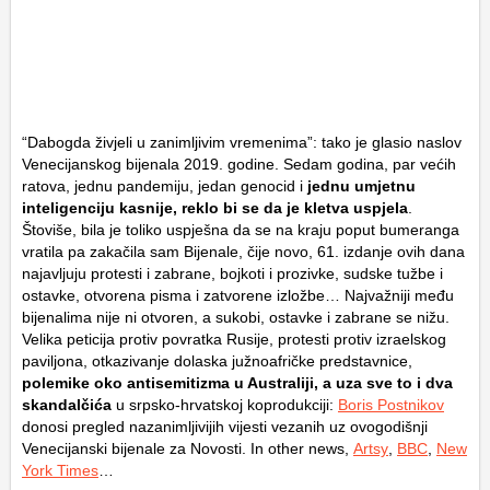
“Dabogda živjeli u zanimljivim vremenima”: tako je glasio naslov
Venecijanskog bijenala 2019. godine. Sedam godina, par većih
ratova, jednu pandemiju, jedan genocid i
jednu umjetnu
inteligenciju kasnije, reklo bi se da je kletva uspjela
.
Štoviše, bila je toliko uspješna da se na kraju poput bumeranga
vratila pa zakačila sam Bijenale, čije novo, 61. izdanje ovih dana
najavljuju protesti i zabrane, bojkoti i prozivke, sudske tužbe i
ostavke, otvorena pisma i zatvorene izložbe… Najvažniji među
bijenalima nije ni otvoren, a sukobi, ostavke i zabrane se nižu.
Velika peticija protiv povratka Rusije, protesti protiv izraelskog
paviljona, otkazivanje dolaska južnoafričke predstavnice,
polemike oko antisemitizma u Australiji, a uza sve to i dva
skandalčića
u srpsko-hrvatskoj koprodukciji:
Boris Postnikov
donosi pregled nazanimljivijih vijesti vezanih uz ovogodišnji
Venecijanski bijenale za Novosti. In other news,
Artsy
,
BBC
,
New
York Times
…