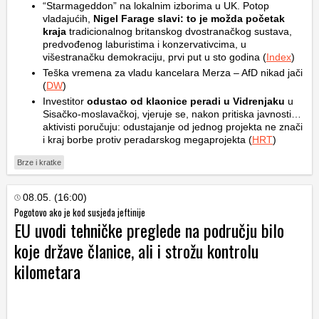
“Starmageddon” na lokalnim izborima u UK. Potop
vladajućih,
Nigel Farage slavi: to je možda početak
kraja
tradicionalnog britanskog dvostranačkog sustava,
predvođenog laburistima i konzervativcima, u
višestranačku demokraciju, prvi put u sto godina (
Index
)
Teška vremena za vladu kancelara Merza – AfD nikad jači
(
DW
)
Investitor
odustao od klaonice peradi u Vidrenjaku
u
Sisačko-moslavačkoj, vjeruje se, nakon pritiska javnosti…
aktivisti poručuju: odustajanje od jednog projekta ne znači
i kraj borbe protiv peradarskog megaprojekta (
HRT
)
Brze i kratke
08.05. (16:00)
Pogotovo ako je kod susjeda jeftinije
EU uvodi tehničke preglede na području bilo
koje države članice, ali i strožu kontrolu
kilometara