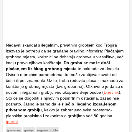
Nedavni skandal s ilegalnim, privatnim grobljem kod Trogira
izazvao je potrebu da se građane pravilno informira: Plaćanjem
grobnog mjesta, korisnici ne dobivaju grobove u vlasništvo, već
imaju pravo njihova korištenja.
Do groba se može doći
plaćanjem fizičkog grobnog mjesta
te naknade za dodjelu.
Ovisno o brojnim parametrima, to može zahtijevati svote od
četiri ili pet znamenki. Uz to, treba redovito plaćati i naknadu za
korištenje grobnog mjesta (tzv. grobarina). Otkriveno je da su u
novom i ilegalnom groblju već ukopane dvije osobe (
Dnevnik
).
Što će se dogoditi s njihovim posmrtnim ostacima, zasad nije
poznato. Jasno je samo da je
riječ o ilegalno izgrađenom
privatnom groblju
, kakvo je zabranjeno svim prostorno-
planskim propisima i zakonima o grobljima već 80 godina.
tportal
grobarina
groblje
ilegalno groblje