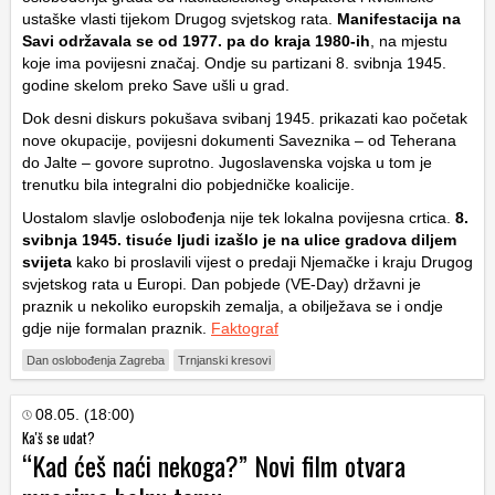
ustaške vlasti tijekom Drugog svjetskog rata.
Manifestacija na
Savi održavala se od 1977. pa do kraja 1980-ih
, na mjestu
koje ima povijesni značaj. Ondje su partizani 8. svibnja 1945.
godine skelom preko Save ušli u grad.
Dok desni diskurs pokušava svibanj 1945. prikazati kao početak
nove okupacije, povijesni dokumenti Saveznika – od Teherana
do Jalte – govore suprotno. Jugoslavenska vojska u tom je
trenutku bila integralni dio pobjedničke koalicije.
Uostalom slavlje oslobođenja nije tek lokalna povijesna crtica.
8.
svibnja 1945. tisuće ljudi izašlo je na ulice gradova diljem
svijeta
kako bi proslavili vijest o predaji Njemačke i kraju Drugog
svjetskog rata u Europi. Dan pobjede (VE-Day) državni je
praznik u nekoliko europskih zemalja, a obilježava se i ondje
gdje nije formalan praznik.
Faktograf
Dan oslobođenja Zagreba
Trnjanski kresovi
08.05. (18:00)
Ka'š se udat?
“Kad ćeš naći nekoga?” Novi film otvara