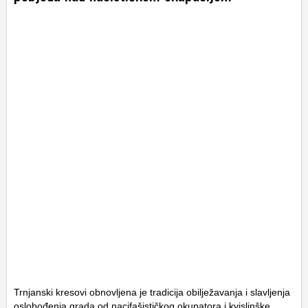
Trnjanski kresovi obnovljena je tradicija obilježavanja i slavljenja
oslobođenja grada od nacifašističkog okupatora i kvislinške