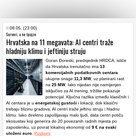
KATEGORIJE
08.05. (23:00)
Serveri, a ne špajze
Hrvatska na 11 megavata: AI centri traže
HRVATSKI
hladniju klimu i jeftiniju struju
WEB
Goran Đoreski, predsjednik HRDCA, ističe
da Hrvatska trenutačno ima
13
komercijalnih podatkovnih centara
ukupne snage
11,3 MW
, uz planirani rast
na
25 MW
. Iako nijedan nije namijenjen
isključivo za AI trening, tržište pokazuje
potencijal. Ključna razlika između klasičnih i
AI centara je u
energetskoj gustoći
i lokaciji; dok klasični
trebaju blizinu gradova, AI centri traže jeftinu struju i hladnu
klimu. Iako direktno zapošljavaju malo ljudi, data centri potiču
ekosustav koji generira do 20 povezanih radnih mjesta po
zaposleniku, uz povrat lokalnoj ekonomiji od
9 € na svaki
uloženi euro
.
Poslovni