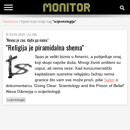
Naslovnica
/
Vijesti koje imaju tag
"scijentologija"
KATEGORIJE
03.04.2015. (11:58)
"Novac je zao, dajte ga nama"
HRVATSKI
"Religija je piramidalna shema"
WEB
Spas je veliki biznis u Americi, a pobjeđuje onaj
koji skupi najviše duša. Mnogi životi uništeni su
usput, ali nema veze. Kad konzumeristički
kapitalizam susretne religijsku čežnju nema
granice što vam sve može proći, piše
Salon
o
dokumentarcu ‘Going Clear: Scientology and the Prison of Belief’
Alexa Gibneyja o scijentologiji.
scijentologija