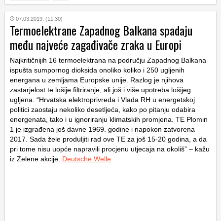
07.03.2019. (11:30)
Termoelektrane Zapadnog Balkana spadaju
među najveće zagađivače zraka u Europi
Najkritičnijih 16 termoelektrana na području Zapadnog Balkana
ispušta sumpornog dioksida onoliko koliko i 250 ugljenih
energana u zemljama Europske unije. Razlog je njihova
zastarjelost te lošije filtriranje, ali još i više upotreba lošijeg
ugljena. “Hrvatska elektroprivreda i Vlada RH u energetskoj
politici zaostaju nekoliko desetljeća, kako po pitanju odabira
energenata, tako i u ignoriranju klimatskih promjena. TE Plomin
1 je izgrađena još davne 1969. godine i napokon zatvorena
2017. Sada žele produljiti rad ove TE za još 15-20 godina, a da
pri tome nisu uopće napravili procjenu utjecaja na okoliš” – kažu
iz Zelene akcije.
Deutsche Welle