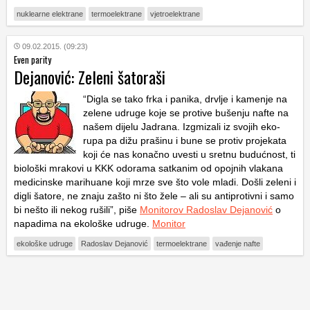
nuklearne elektrane
termoelektrane
vjetroelektrane
09.02.2015. (09:23)
Even parity
Dejanović: Zeleni šatoraši
“Digla se tako frka i panika, drvlje i kamenje na
zelene udruge koje se protive bušenju nafte na
našem dijelu Jadrana. Izgmizali iz svojih eko-
rupa pa dižu prašinu i bune se protiv projekata
koji će nas konačno uvesti u sretnu budućnost, ti
biološki mrakovi u KKK odorama satkanim od opojnih vlakana
medicinske marihuane koji mrze sve što vole mladi. Došli zeleni i
digli šatore, ne znaju zašto ni što žele – ali su antiprotivni i samo
bi nešto ili nekog rušili”, piše
Monitorov Radoslav Dejanović
o
napadima na ekološke udruge.
Monitor
ekološke udruge
Radoslav Dejanović
termoelektrane
vađenje nafte