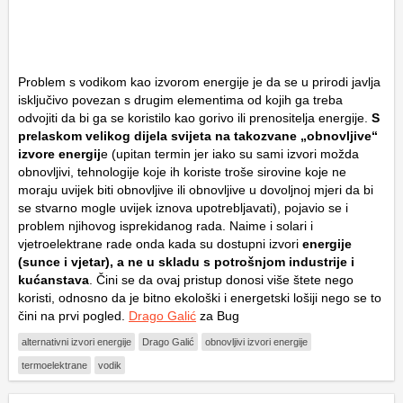
Problem s vodikom kao izvorom energije je da se u prirodi javlja
isključivo povezan s drugim elementima od kojih ga treba
odvojiti da bi ga se koristilo kao gorivo ili prenositelja energije.
S
prelaskom velikog dijela svijeta na takozvane „obnovljive“
izvore energij
e (upitan termin jer iako su sami izvori možda
obnovljivi, tehnologije koje ih koriste troše sirovine koje ne
moraju uvijek biti obnovljive ili obnovljive u dovoljnoj mjeri da bi
se stvarno mogle uvijek iznova upotrebljavati), pojavio se i
problem njihovog isprekidanog rada. Naime i solari i
vjetroelektrane rade onda kada su dostupni izvori
energije
(sunce i vjetar), a ne u skladu s potrošnjom industrije i
kućanstava
. Čini se da ovaj pristup donosi više štete nego
koristi, odnosno da je bitno ekološki i energetski lošiji nego se to
čini na prvi pogled.
Drago Galić
za Bug
alternativni izvori energije
Drago Galić
obnovljivi izvori energije
termoelektrane
vodik