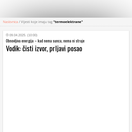
Naslovnica
/
Vijesti koje imaju tag
"termoelektrane"
KATEGORIJE
09.04.2025. (10:00)
Obnovljiva energija – kad nema sunca, nema ni struje
HRVATSKI
Vodik: čisti izvor, prljavi posao
WEB