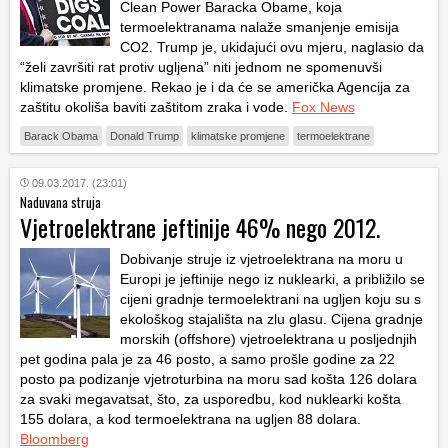
Clean Power Baracka Obame, koja
termoelektranama nalaže smanjenje emisija
CO2. Trump je, ukidajući ovu mjeru, naglasio da
“želi završiti rat protiv ugljena” niti jednom ne spomenuvši
klimatske promjene. Rekao je i da će se američka Agencija za
zaštitu okoliša baviti zaštitom zraka i vode.
Fox News
Barack Obama
Donald Trump
klimatske promjene
termoelektrane
09.03.2017. (23:01)
Naduvana struja
Vjetroelektrane jeftinije 46% nego 2012.
Dobivanje struje iz vjetroelektrana na moru u
Europi je jeftinije nego iz nuklearki, a približilo se
cijeni gradnje termoelektrani na ugljen koju su s
ekološkog stajališta na zlu glasu. Cijena gradnje
morskih (offshore) vjetroelektrana u posljednjih
pet godina pala je za 46 posto, a samo prošle godine za 22
posto pa podizanje vjetroturbina na moru sad košta 126 dolara
za svaki megavatsat, što, za usporedbu, kod nuklearki košta
155 dolara, a kod termoelektrana na ugljen 88 dolara.
Bloomberg