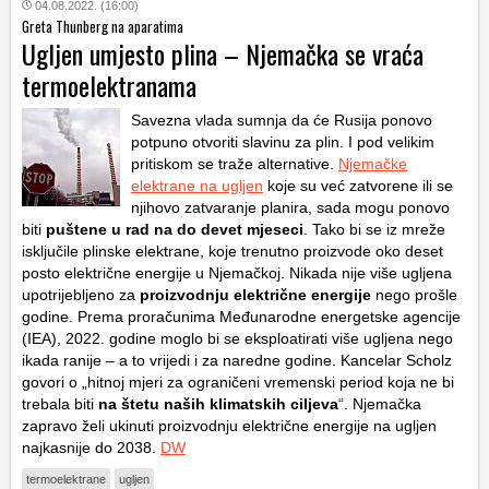
04.08.2022. (16:00)
Greta Thunberg na aparatima
Ugljen umjesto plina – Njemačka se vraća
termoelektranama
Savezna vlada sumnja da će Rusija ponovo
potpuno otvoriti slavinu za plin. I pod velikim
pritiskom se traže alternative.
Njemačke
elektrane na ugljen
koje su već zatvorene ili se
njihovo zatvaranje planira, sada mogu ponovo
biti
puštene u rad na do devet mjeseci
. Tako bi se iz mreže
isključile plinske elektrane, koje trenutno proizvode oko deset
posto električne energije u Njemačkoj. Nikada nije više ugljena
upotrijebljeno za
proizvodnju električne energije
nego prošle
godine. Prema proračunima Međunarodne energetske agencije
(IEA), 2022. godine moglo bi se eksploatirati više ugljena nego
ikada ranije – a to vrijedi i za naredne godine. Kancelar Scholz
govori o „hitnoj mjeri za ograničeni vremenski period koja ne bi
trebala biti
na štetu naših klimatskih ciljeva
“. Njemačka
zapravo želi ukinuti proizvodnju električne energije na ugljen
najkasnije do 2038.
DW
termoelektrane
ugljen