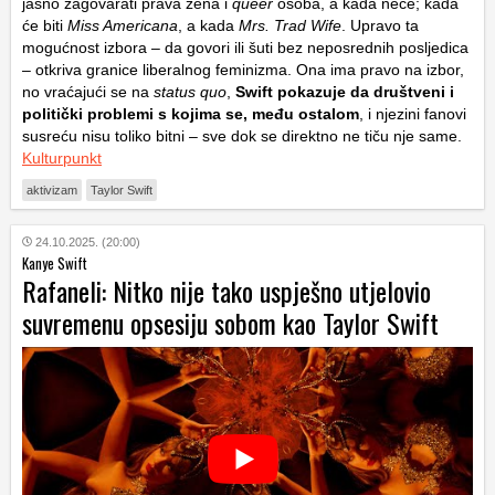
jasno zagovarati prava žena i
queer
osoba, a kada neće; kada
će biti
Miss Americana
, a kada
Mrs. Trad Wife
. Upravo ta
mogućnost izbora – da govori ili šuti bez neposrednih posljedica
– otkriva granice liberalnog feminizma. Ona ima pravo na izbor,
no vraćajući se na
status quo
,
Swift pokazuje da društveni i
politički problemi s kojima se, među ostalom
, i njezini fanovi
susreću nisu toliko bitni – sve dok se direktno ne tiču nje same.
Kulturpunkt
aktivizam
Taylor Swift
24.10.2025. (20:00)
Kanye Swift
Rafaneli: Nitko nije tako uspješno utjelovio
suvremenu opsesiju sobom kao Taylor Swift