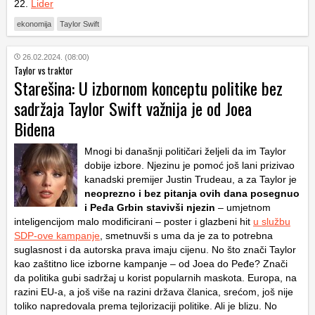
22.
Lider
ekonomija
Taylor Swift
26.02.2024. (08:00)
Taylor vs traktor
Starešina: U izbornom konceptu politike bez
sadržaja Taylor Swift važnija je od Joea
Bidena
Mnogi bi današnji političari željeli da im Taylor
dobije izbore. Njezinu je pomoć još lani prizivao
kanadski premijer Justin Trudeau, a za Taylor je
neoprezno i bez pitanja ovih dana posegnuo
i Peđa Grbin stavivši njezin
– umjetnom
inteligencijom malo modificirani – poster i glazbeni hit
u službu
SDP-ove kampanje
, smetnuvši s uma da je za to potrebna
suglasnost i da autorska prava imaju cijenu. No što znači Taylor
kao zaštitno lice izborne kampanje – od Joea do Peđe? Znači
da politika gubi sadržaj u korist popularnih maskota. Europa, na
razini EU-a, a još više na razini država članica, srećom, još nije
toliko napredovala prema tejlorizaciji politike. Ali je blizu. No