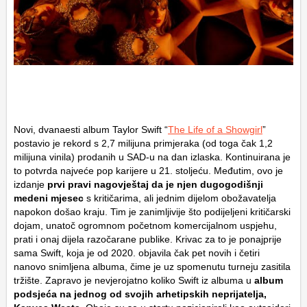
Novi, dvanaesti album Taylor Swift “
The Life of a Showgirl
”
postavio je rekord s 2,7 milijuna primjeraka (od toga čak 1,2
milijuna vinila) prodanih u SAD-u na dan izlaska. Kontinuirana je
to potvrda najveće pop karijere u 21. stoljeću. Međutim, ovo je
izdanje
prvi pravi nagovještaj da je njen dugogodišnji
medeni mjesec
s kritičarima, ali jednim dijelom obožavatelja
napokon došao kraju. Tim je zanimljivije što podijeljeni kritičarski
dojam, unatoč ogromnom početnom komercijalnom uspjehu,
prati i onaj dijela razočarane publike. Krivac za to je ponajprije
sama Swift, koja je od 2020. objavila čak pet novih i četiri
nanovo snimljena albuma, čime je uz spomenutu turneju zasitila
tržište. Zapravo je nevjerojatno koliko Swift iz albuma u
album
podsjeća na jednog od svojih arhetipskih neprijatelja,