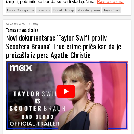
iznijeti, pobrinite se bar da se svidi vladajućima.
Ravno do dna
Bruce Springsteen
cenzura
Donald Trump
sloboda govora
Taylor Swift
24.06.2024. (13:00)
Tamna strana biznisa
Novi dokumentarac ‘Taylor Swift protiv
Scootera Brauna’: True crime priča kao da je
proizašla iz pera Agathe Christie