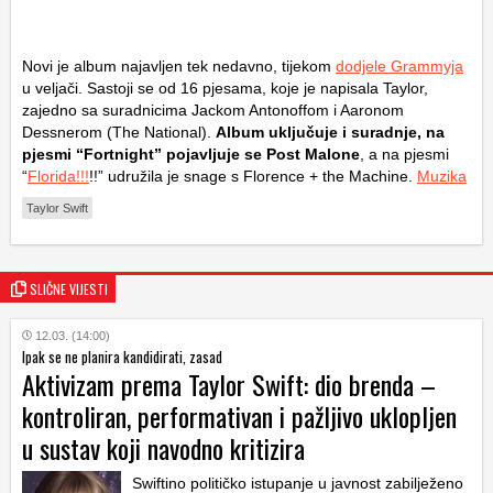
Novi je album najavljen tek nedavno, tijekom
dodjele Grammyja
u veljači. Sastoji se od 16 pjesama, koje je napisala Taylor,
zajedno sa suradnicima Jackom Antonoffom i Aaronom
Dessnerom (The National).
Album uključuje i suradnje, na
pjesmi “Fortnight” pojavljuje se Post Malone
, a na pjesmi
“
Florida!!!
!!” udružila je snage s Florence + the Machine.
Muzika
Taylor Swift
SLIČNE VIJESTI
12.03. (14:00)
Ipak se ne planira kandidirati, zasad
Aktivizam prema Taylor Swift: dio brenda –
kontroliran, performativan i pažljivo uklopljen
u sustav koji navodno kritizira
Swiftino političko istupanje u javnost zabilježeno