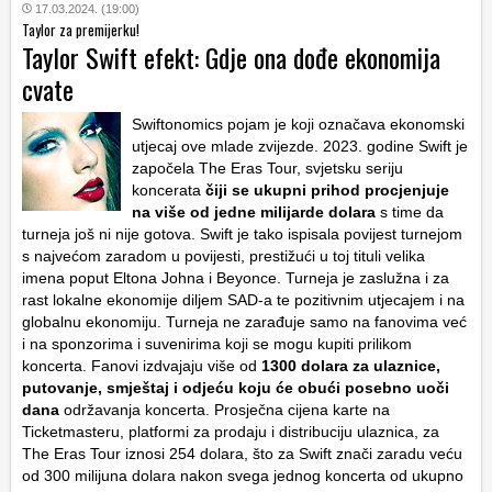
17.03.2024. (19:00)
Taylor za premijerku!
Taylor Swift efekt: Gdje ona dođe ekonomija
cvate
Swiftonomics pojam je koji označava ekonomski
utjecaj ove mlade zvijezde. 2023. godine Swift je
započela The Eras Tour, svjetsku seriju
koncerata
čiji se ukupni prihod procjenjuje
na više od jedne milijarde dolara
s time da
turneja još ni nije gotova. Swift je tako ispisala povijest turnejom
s najvećom zaradom u povijesti, prestižući u toj tituli velika
imena poput Eltona Johna i Beyonce. Turneja je zaslužna i za
rast lokalne ekonomije diljem SAD-a te pozitivnim utjecajem i na
globalnu ekonomiju. Turneja ne zarađuje samo na fanovima već
i na sponzorima i suvenirima koji se mogu kupiti prilikom
koncerta. Fanovi izdvajaju više od
1300 dolara za ulaznice,
putovanje, smještaj i odjeću koju će obući posebno uoči
dana
održavanja koncerta. Prosječna cijena karte na
Ticketmasteru, platformi za prodaju i distribuciju ulaznica, za
The Eras Tour iznosi 254 dolara, što za Swift znači zaradu veću
od 300 milijuna dolara nakon svega jednog koncerta od ukupno