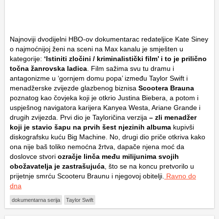
Najnoviji dvodijelni HBO-ov dokumentarac redateljice Kate Siney
o najmoćnijoj ženi na sceni na Max kanalu je smješten u
kategorije:
‘Istiniti zločini / kriminalistički film’ i to je prilično
točna žanrovska ladica
. Film sažima svu tu dramu i
antagonizme u ‘gornjem domu popa’ između Taylor Swift i
menadžerske zvijezde glazbenog biznisa
Scootera Brauna
poznatog kao čovjeka koji je otkrio Justina Biebera, a potom i
uspješnog navigatora karijera Kanyea Westa, Ariane Grande i
drugih zvijezda. Prvi dio je Tayloričina verzija
– zli menadžer
koji je stavio šapu na prvih šest njezinih albuma
kupivši
diskografsku kuću Big Machine. No, drugi dio priče otkriva kako
ona nije baš toliko nemoćna žrtva, dapače njena moć da
doslovce stvori
ozračje linča među milijunima svojih
obožavatelja je zastrašujuća
, što se na koncu pretvorilo u
prijetnje smrću Scooteru Braunu i njegovoj obitelji.
Ravno do
dna
dokumentarna serija
Taylor Swift