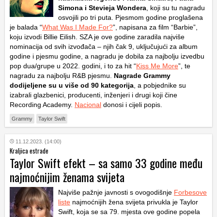
Simona i Stevieja Wondera
, koji su tu nagradu
osvojili po tri puta. Pjesmom godine proglašena
je balada “
What Was I Made For?
”, napisana za film “Barbie”,
koju izvodi Billie Eilish. SZA je ove godine zaradila najviše
nominacija od svih izvođača – njih čak 9, uključujući za album
godine i pjesmu godine, a nagradu je dobila za najbolju izvedbu
pop dua/grupe u 2022. godini, i to za hit “
Kiss Me More
”, te
nagradu za najbolju R&B pjesmu.
Nagrade Grammy
dodijeljene su u više od 90 kategorija
, a pobjednike su
izabrali glazbenici, producenti, inženjeri i drugi koji čine
Recording Academy.
Nacional
donosi i cijeli popis.
Grammy
Taylor Swift
11.12.2023. (14:00)
Kraljica estrade
Taylor Swift efekt – sa samo 33 godine među
najmoćnijim ženama svijeta
Najviše pažnje javnosti s ovogodišnje
Forbesove
liste
najmoćnijih žena svijeta privukla je Taylor
Swift, koja se sa 79. mjesta ove godine popela