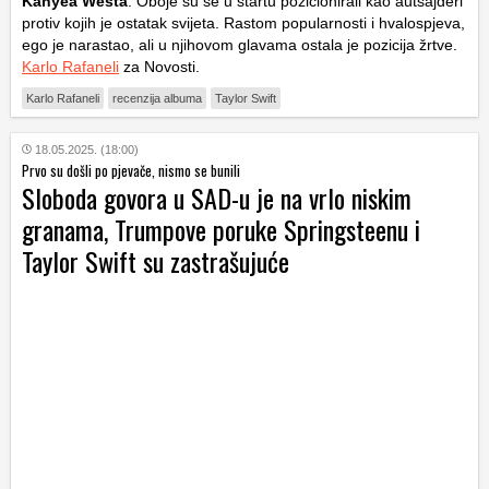
Kanyea
Westa
. Oboje su se u startu pozicionirali kao autsajderi
protiv kojih je ostatak svijeta. Rastom popularnosti i hvalospjeva,
ego je narastao, ali u njihovom glavama ostala je pozicija žrtve.
Karlo Rafaneli
za Novosti.
Karlo Rafaneli
recenzija albuma
Taylor Swift
18.05.2025. (18:00)
Prvo su došli po pjevače, nismo se bunili
Sloboda govora u SAD-u je na vrlo niskim
granama, Trumpove poruke Springsteenu i
Taylor Swift su zastrašujuće