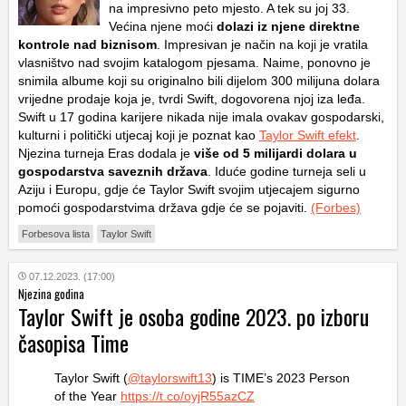
na impresivno peto mjesto. A tek su joj 33.
Većina njene moći
dolazi iz njene
direktne
kontrole nad biznisom
. Impresivan je način na koji je vratila
vlasništvo nad svojim katalogom pjesama. Naime, ponovno je
snimila albume koji su originalno bili dijelom 300 milijuna dolara
vrijedne prodaje koja je, tvrdi Swift, dogovorena njoj iza leđa.
Swift u 17 godina karijere nikada nije imala ovakav gospodarski,
kulturni i politički utjecaj koji je poznat kao
Taylor Swift efekt
.
Njezina turneja Eras dodala je
više od 5 milijardi dolara u
gospodarstva saveznih država
. Iduće godine turneja seli u
Aziju i Europu, gdje će Taylor Swift svojim utjecajem sigurno
pomoći gospodarstvima država gdje će se pojaviti.
(Forbes)
Forbesova lista
Taylor Swift
07.12.2023. (17:00)
Njezina godina
Taylor Swift je osoba godine 2023. po izboru
časopisa Time
Taylor Swift (
@taylorswift13
) is TIME’s 2023 Person
of the Year
https://t.co/oyjR55azCZ