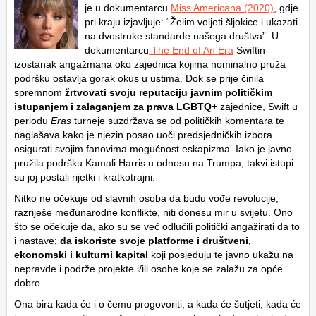
je u dokumentarcu
Miss Americana (2020)
, gdje
pri kraju izjavljuje: “Želim voljeti šljokice i ukazati
na dvostruke standarde našega društva”. U
dokumentarcu
The End of An Era
Swiftin
izostanak angažmana oko zajednica kojima nominalno pruža
podršku ostavlja gorak okus u ustima. Dok se prije činila
spremnom
žrtvovati svoju reputaciju javnim političkim
istupanjem i zalaganjem za prava LGBTQ+
zajednice, Swift u
periodu
Eras
turneje suzdržava se od političkih komentara te
naglašava kako je njezin posao uoči predsjedničkih izbora
osigurati svojim fanovima mogućnost eskapizma. Iako je javno
pružila podršku Kamali Harris u odnosu na Trumpa, takvi istupi
su joj postali rijetki i kratkotrajni.
Nitko ne očekuje od slavnih osoba da budu vođe revolucije,
razriješe međunarodne konflikte, niti donesu mir u svijetu. Ono
što se očekuje da, ako su se već odlučili politički angažirati da to
i nastave;
da iskoriste svoje platforme i društveni,
ekonomski i kulturni kapital
koji posjeduju te javno ukažu na
nepravde i podrže projekte i/ili osobe koje se zalažu za opće
dobro.
Ona bira kada će i o čemu progovoriti, a kada će šutjeti; kada će