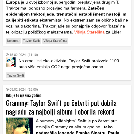
Europa je u ovoj izbornoj supergodini preplavljena drugim T.
Traktorima, odnosno prosvjedima farmera
. Zatečen
epidemijom traktorijada, trenutačni establišment nastoji im
zalijepiti etiketu
ekstremista. No ekstremizam se obično baš ne
vozi na traktorima. Traktorijade su ponajprije odgovor ‘baze‘ na
tejlorizaciju političkog
mainstreama
.
Višnja Starešina
za Lider
kolumne
Taylor Swift
Višnja Starešina
15.02.2024. (11:10)
Na crnoj listi eko-aktivista: Taylor Swift proizvela 1100
puta više emisija CO2 nego prosječna osoba
Taylor Swift
05.02.2024. (15:00)
Bila je to njezina godina
Grammy: Taylor Swift po četvrti put dobila
nagradu za najbolji album i oborila rekord
Albumom „Midnights” Swift je po četvrti put
osvojila Grammy za album godine
i tako
nadmašila legende Franka Sinatru, Paula