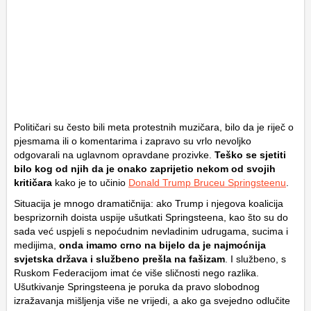
Političari su često bili meta protestnih muzičara, bilo da je riječ o
pjesmama ili o komentarima i zapravo su vrlo nevoljko
odgovarali na uglavnom opravdane prozivke.
Teško se sjetiti
bilo kog od njih da je onako zaprijetio nekom od svojih
kritičara
kako je to učinio
Donald Trump Bruceu Springsteenu
.
Situacija je mnogo dramatičnija: ako Trump i njegova koalicija
besprizornih doista uspije ušutkati Springsteena, kao što su do
sada već uspjeli s nepoćudnim nevladinim udrugama, sucima i
medijima,
onda imamo crno na bijelo da je najmoćnija
svjetska država i službeno prešla na fašizam
. I službeno, s
Ruskom Federacijom imat će više sličnosti nego razlika.
Ušutkivanje Springsteena je poruka da pravo slobodnog
izražavanja mišljenja više ne vrijedi, a ako ga svejedno odlučite