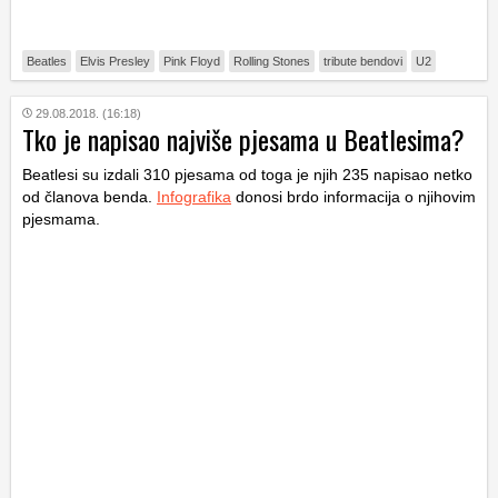
Beatles
Elvis Presley
Pink Floyd
Rolling Stones
tribute bendovi
U2
29.08.2018. (16:18)
Tko je napisao najviše pjesama u Beatlesima?
Beatlesi su izdali 310 pjesama od toga je njih 235 napisao netko
od članova benda.
Infografika
donosi brdo informacija o njihovim
pjesmama.