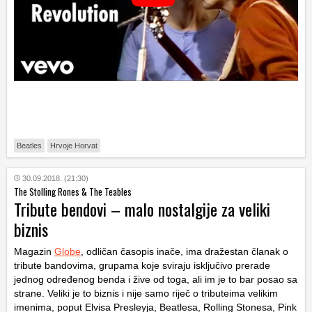
Beatles
Hrvoje Horvat
30.09.2018. (21:30)
The Stolling Rones & The Teables
Tribute bendovi – malo nostalgije za veliki
biznis
Magazin
Globe
, odličan časopis inače, ima dražestan članak o
tribute bandovima, grupama koje sviraju isključivo prerade
jednog određenog benda i žive od toga, ali im je to bar posao sa
strane. Veliki je to biznis i nije samo riječ o tributeima velikim
imenima, poput Elvisa Presleyja, Beatlesa, Rolling Stonesa, Pink