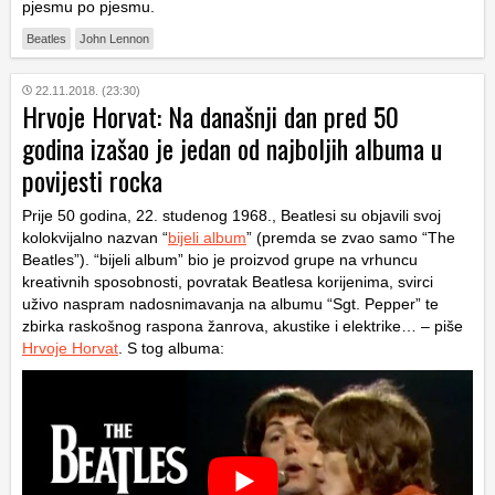
pjesmu po pjesmu.
Beatles
John Lennon
22.11.2018. (23:30)
Hrvoje Horvat: Na današnji dan pred 50
godina izašao je jedan od najboljih albuma u
povijesti rocka
Prije 50 godina, 22. studenog 1968., Beatlesi su objavili svoj
kolokvijalno nazvan “
bijeli album
” (premda se zvao samo “The
Beatles”). “bijeli album” bio je proizvod grupe na vrhuncu
kreativnih sposobnosti, povratak Beatlesa korijenima, svirci
uživo naspram nadosnimavanja na albumu “Sgt. Pepper” te
zbirka raskošnog raspona žanrova, akustike i elektrike… – piše
Hrvoje Horvat
. S tog albuma: