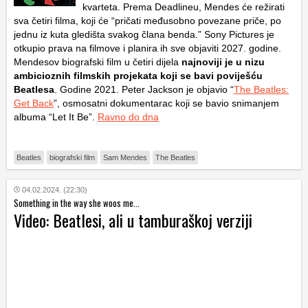
kvarteta. Prema Deadlineu, Mendes će režirati
sva četiri filma, koji će “pričati međusobno povezane priče, po
jednu iz kuta gledišta svakog člana benda.” Sony Pictures je
otkupio prava na filmove i planira ih sve objaviti 2027. godine.
Mendesov biografski film u četiri dijela
najnoviji je u nizu
ambicioznih filmskih projekata koji se bavi poviješću
Beatlesa
. Godine 2021. Peter Jackson je objavio “
The Beatles:
Get Back
”, osmosatni dokumentarac koji se bavio snimanjem
albuma “Let It Be”.
Ravno do dna
Beatles
biografski film
Sam Mendes
The Beatles
04.02.2024. (22:30)
Something in the way she woos me...
Video: Beatlesi, ali u tamburaškoj verziji