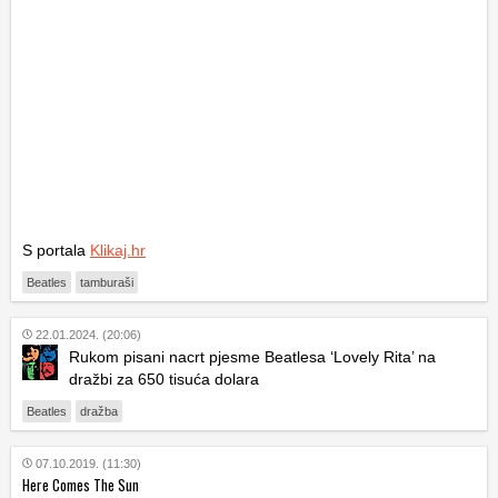
S portala
Klikaj.hr
Beatles
tamburaši
22.01.2024. (20:06)
Rukom pisani nacrt pjesme Beatlesa ‘Lovely Rita’ na
dražbi za 650 tisuća dolara
Beatles
dražba
07.10.2019. (11:30)
Here Comes The Sun