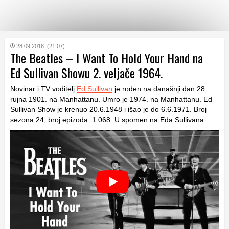
KATEGORIJE
28.09.2018. (21:07)
The Beatles – I Want To Hold Your Hand na
Ed Sullivan Showu 2. veljače 1964.
HRVATSKI
WEB
Novinar i TV voditelj
Ed Sullivan
je rođen na današnji dan 28.
rujna 1901. na Manhattanu. Umro je 1974. na Manhattanu. Ed
Sullivan Show je krenuo 20.6.1948 i išao je do 6.6.1971. Broj
sezona 24, broj epizoda: 1.068. U spomen na Eda Sullivana: