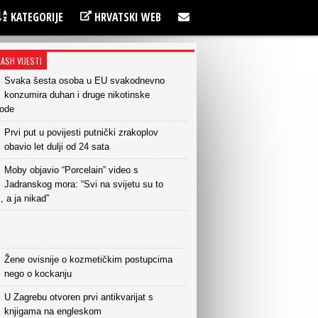
KATEGORIJE
HRVATSKI WEB
LASH VIJESTI
Svaka šesta osoba u EU svakodnevno
konzumira duhan i druge nikotinske
vode
Prvi put u povijesti putnički zrakoplov
obavio let dulji od 24 sata
Moby objavio “Porcelain” video s
Jadranskog mora: “Svi na svijetu su to
i, a ja nikad”
Žene ovisnije o kozmetičkim postupcima
nego o kockanju
U Zagrebu otvoren prvi antikvarijat s
knjigama na engleskom