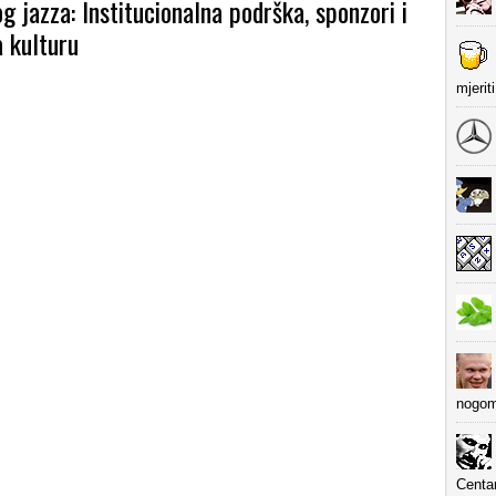
 jazza: Institucionalna podrška, sponzori i
a kulturu
mjerit
nogom
Centa