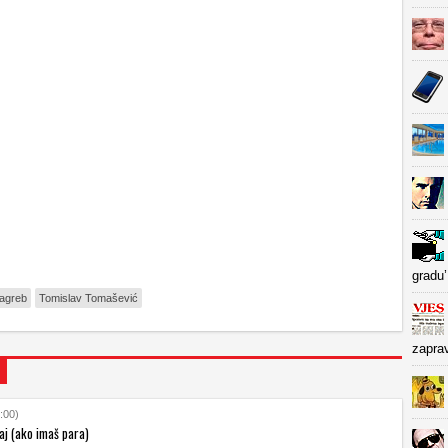
gradu’
agreb
Tomislav Tomašević
zapra
:00)
vaj (ako imaš para)