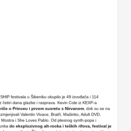
SHIP festivala u Šibeniku okupilo je 49 izvođača i 114
z četiri dana glazbe i rasprava. Kevin Cole iz KEXP-a
 priče o Princeu i prvom susretu s Nirvanom
, dok su se na
mjenjivali Valentin Vivace, Bratři, Mašinko, Adult DVD,
Mostra i She Loves Pablo. Od plesnog synth-popa i
punka
do eksplozivnog alt-rocka i teških rifova, festival je