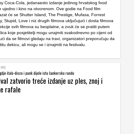
 by Coca-Cola, jedanaesto izdanje jedinog hrvatskog food
 je ujedno i kino na otvorenom. Ove godie na Food film
azat će se Shutter Island, The Prestige, Mufasa, Forrest
 Stupid, Love i niz drugih filmova uključujući i dosta filmova
ekcije svih filmova su besplatne, a zvuk će se pratiti putem
lica koje posjetitelji mogu unajmiti svakodnevno po cijeni od
ći da se filmovi gledaju na travi, organizatori preporučuju da
itu dekicu, ali mogu se i iznajmiti na festivalu.
:00)
gdje italo-disco i punk dijele istu šankersku rundu
val zatvorio treće izdanje uz ples, znoj i
ke rafale