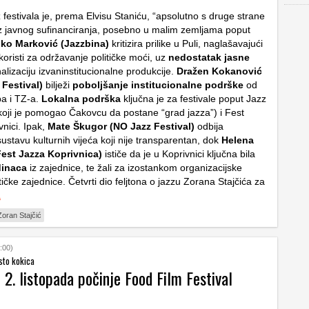
 festivala je, prema Elvisu Staniću, “apsolutno s druge strane
 javnog sufinanciranja, posebno u malim zemljama poput
jko Marković (Jazzbina)
kritizira prilike u Puli, naglašavajući
koristi za održavanje političke moći, uz
nedostatak jasne
alizaciju izvaninstitucionalne produkcije.
Dražen Kokanović
 Festival)
bilježi
poboljšanje institucionalne podrške
od
a i TZ-a.
Lokalna podrška
ključna je za festivale poput Jazz
koji je pomogao Čakovcu da postane “grad jazza”) i Fest
nici. Ipak,
Mate Škugor (NO Jazz Festival)
odbija
sustavu kulturnih vijeća koji nije transparentan, dok
Helena
est Jazza Koprivnica)
ističe da je u Koprivnici ključna bila
inaca
iz zajednice, te žali za izostankom organizacijske
ičke zajednice. Četvrti dio feljtona o jazzu Zorana Stajčića za
a
Zoran Stajčić
:00)
sto kokica
2. listopada počinje Food Film Festival