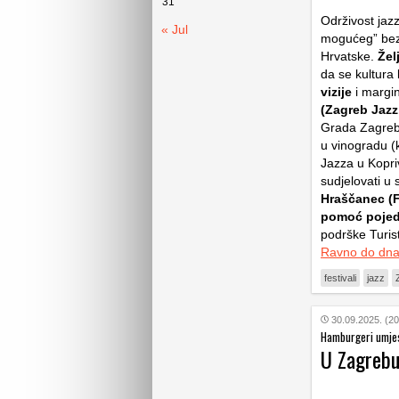
31
Održivost jazz
« Jul
mogućeg” bez
Hrvatske.
Žel
da se kultura 
vizije
i margin
(Zagreb Jazz
Grada Zagreb
u vinogradu (
Jazza u Kopriv
sudjelovati u 
Hraščanec (F
pomoć pojed
podrške Turist
Ravno do dn
festivali
jazz
30.09.2025. (20
Hamburgeri umje
U Zagrebu 