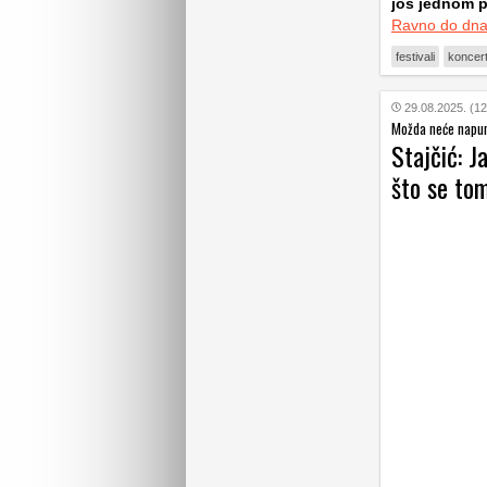
još jednom 
Ravno do dn
festivali
koncert
29.08.2025. (12
Možda neće napunit
Stajčić: J
što se tom