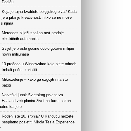
Dediću
Koja je tajna kvalitete belgijskog piva? Kada
je u pitanju kreativnost, nitko se ne može
i s njima
Mercedes bilježi snažan rast prodaje
električnih automobila
Svijet je prošle godine dobio gotovo milijun
novih milijunaša
10 prečaca u Windowsima koje biste odmah
trebali početi koristiti
Mikrozelenje – kako ga uzgojiti i na što
paziti
Norveški junak Svjetskog prvenstva
Haaland već planira život na farmi nakon
etne karijere
Rođeni ste 10. srpnja? U Karlovcu možete
besplatno posjetiti Nikola Tesla Experience
r