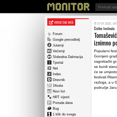
Search
for:
HRVATSKI WEB
27.07.2021. (07
Čistke festivala
Tomašević
Forum
Google prevoditelj
iznimno po
Jutarnji
Popularni fest
Večernji
Gornjem gradu
Slobodna Dalmacija
zagrebački gr
Tportal
se bunili stan
Net
će se umjesto
Index
festivali Rita
Dnevnik
razloga, a u 
24sata
područje Jar
Novi list
HRT vijesti
Ponuda dana
Bug
1 klik do svega