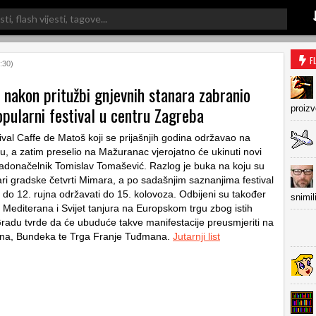
F
:30)
 nakon pritužbi gnjevnih stanara zabranio
pularni festival u centru Zagreba
proiz
ival Caffe de Matoš koji se prijašnjih godina održavao na
, a zatim preselio na Mažuranac vjerojatno će ukinuti novi
adonačelnik Tomislav Tomašević. Razlog je buka na koju su
ari gradske četvrti Mimara, a po sadašnjim saznanjima festival
 do 12. rujna održavati do 15. kolovoza. Odbijeni su također
snimil
m Mediterana i Svijet tanjura na Europskom trgu zbog istih
Gradu tvrde da će ubuduće takve manifestacije preusmjeriti na
una, Bundeka te Trga Franje Tuđmana.
Jutarnji list