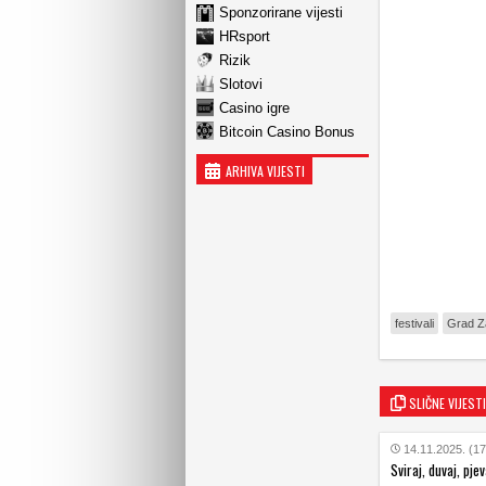
Sponzorirane vijesti
HRsport
Rizik
Slotovi
Casino igre
Bitcoin Casino Bonus
ARHIVA VIJESTI
festivali
Grad Z
SLIČNE VIJESTI
14.11.2025. (17
Sviraj, duvaj, pje