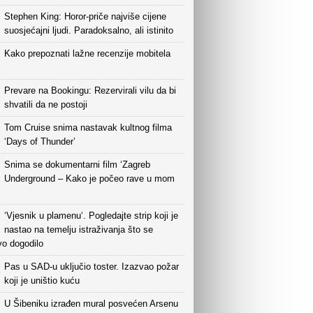
Stephen King: Horor-priče najviše cijene
suosjećajni ljudi. Paradoksalno, ali istinito
Kako prepoznati lažne recenzije mobitela
Prevare na Bookingu: Rezervirali vilu da bi
shvatili da ne postoji
Tom Cruise snima nastavak kultnog filma
‘Days of Thunder’
Snima se dokumentarni film ‘Zagreb
Underground – Kako je počeo rave u mom
‘Vjesnik u plamenu‘. Pogledajte strip koji je
nastao na temelju istraživanja što se
vo dogodilo
Pas u SAD-u uključio toster. Izazvao požar
koji je uništio kuću
U Šibeniku izrađen mural posvećen Arsenu