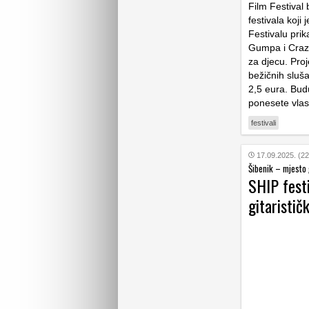
Film Festival
festivala koji
Festivalu prik
Gumpa i Crazy,
za djecu. Proj
bežičnih sluša
2,5 eura. Budu
ponesete vlast
festivali
17.09.2025. (22
Šibenik – mjesto 
SHIP festi
gitaristič