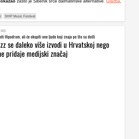
pokazao
zašto je Šibenik srce dalmatinske alternative.
Glazba
,
a
i
SHIP Music Festival
:00)
i Hipodrom, ali će okupiti one ljude koji znaju po što su došli
azz se daleko više izvodi u Hrvatskoj nego
e pridaje medijski značaj