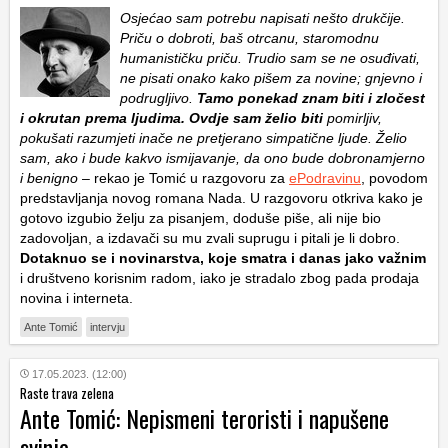
Osjećao sam potrebu napisati nešto drukčije.
Priču o dobroti, baš otrcanu, staromodnu
humanističku priču. Trudio sam se ne osuđivati,
ne pisati onako kako pišem za novine; gnjevno i
podrugljivo.
Tamo ponekad znam biti i zločest
i okrutan prema ljudima. Ovdje sam želio biti
pomirljiv,
pokušati razumjeti inače ne pretjerano simpatične ljude. Želio
sam, ako i bude kakvo ismijavanje, da ono bude dobronamjerno
i benigno
– rekao je Tomić u razgovoru za
ePodravinu
, povodom
predstavljanja novog romana Nada. U razgovoru otkriva kako je
gotovo izgubio želju za pisanjem, doduše piše, ali nije bio
zadovoljan, a izdavači su mu zvali suprugu i pitali je li dobro.
Dotaknuo se i novinarstva, koje smatra i danas jako važnim
i društveno korisnim radom, iako je stradalo zbog pada prodaja
novina i interneta.
Ante Tomić
intervju
17.05.2023. (12:00)
Raste trava zelena
Ante Tomić: Nepismeni teroristi i napušene
svinje