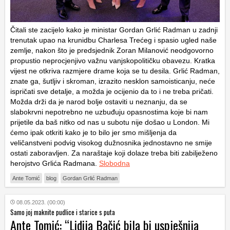
Čitali ste zacijelo kako je ministar Gordan Grlić Radman u zadnji
trenutak upao na krunidbu Charlesa Trećeg i spasio ugled naše
zemlje, nakon što je predsjednik Zoran Milanović neodgovorno
propustio neprocjenjivo važnu vanjskopolitičku obavezu. Kratka
vijest ne otkriva razmjere drame koja se tu desila. Grlić Radman,
znate ga, šutljiv i skroman, izrazito nesklon samoisticanju, neće
ispričati sve detalje, a možda je ocijenio da to i ne treba pričati.
Možda drži da je narod bolje ostaviti u neznanju, da se
slabokrvni nepotrebno ne uzbuđuju opasnostima koje bi nam
prijetile da baš nitko od nas u subotu nije došao u London. Mi
ćemo ipak otkriti kako je to bilo jer smo mišljenja da
veličanstveni podvig visokog dužnosnika jednostavno ne smije
ostati zaboravljen. Za naraštaje koji dolaze treba biti zabilježeno
herojstvo Grlića Radmana.
Slobodna
Ante Tomić
blog
Gordan Grlić Radman
08.05.2023. (00:00)
Samo joj maknite pudlice i starice s puta
Ante Tomić: “Lidija Bačić bila bi uspješnija