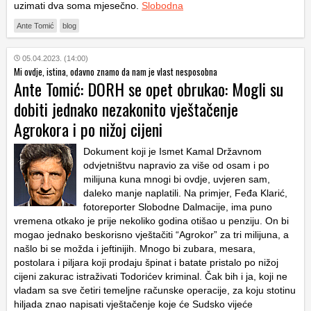
uzimati dva soma mjesečno.
Slobodna
Ante Tomić
blog
05.04.2023. (14:00)
Mi ovdje, istina, odavno znamo da nam je vlast nesposobna
Ante Tomić: DORH se opet obrukao: Mogli su
dobiti jednako nezakonito vještačenje
Agrokora i po nižoj cijeni
Dokument koji je Ismet Kamal Državnom
odvjetništvu napravio za više od osam i po
milijuna kuna mnogi bi ovdje, uvjeren sam,
daleko manje naplatili. Na primjer, Feđa Klarić,
fotoreporter Slobodne Dalmacije, ima puno
vremena otkako je prije nekoliko godina otišao u penziju. On bi
mogao jednako beskorisno vještačiti “Agrokor” za tri milijuna, a
našlo bi se možda i jeftinijih. Mnogo bi zubara, mesara,
postolara i piljara koji prodaju špinat i batate pristalo po nižoj
cijeni zakurac istraživati Todorićev kriminal. Čak bih i ja, koji ne
vladam sa sve četiri temeljne računske operacije, za koju stotinu
hiljada znao napisati vještačenje koje će Sudsko vijeće