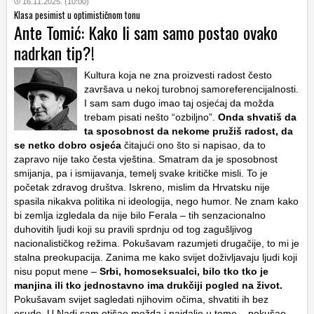
16.11.2025. (10:00)
Klasa pesimist u optimističnom tonu
Ante Tomić: Kako li sam samo postao ovako
nadrkan tip?!
Kultura koja ne zna proizvesti radost često
završava u nekoj turobnoj samoreferencijalnosti.
I sam sam dugo imao taj osjećaj da možda
trebam pisati nešto “ozbiljno”.
Onda shvatiš da
ta sposobnost da nekome pružiš radost, da
se netko dobro osjeća
čitajući ono što si napisao, da to
zapravo nije tako česta vještina. Smatram da je sposobnost
smijanja, pa i ismijavanja, temelj svake kritičke misli. To je
početak zdravog društva. Iskreno, mislim da Hrvatsku nije
spasila nikakva politika ni ideologija, nego humor. Ne znam kako
bi zemlja izgledala da nije bilo Ferala – tih senzacionalno
duhovitih ljudi koji su pravili sprdnju od tog zagušljivog
nacionalističkog režima. Pokušavam razumjeti drugačije, to mi je
stalna preokupacija. Zanima me kako svijet doživljavaju ljudi koji
nisu poput mene –
Srbi, homoseksualci, bilo tko tko je
manjina ili tko jednostavno ima drukčiji pogled na život.
Pokušavam svijet sagledati njihovim očima, shvatiti ih bez
osude. U Nadi sam otišao možda i najdalje u tome – pokušao