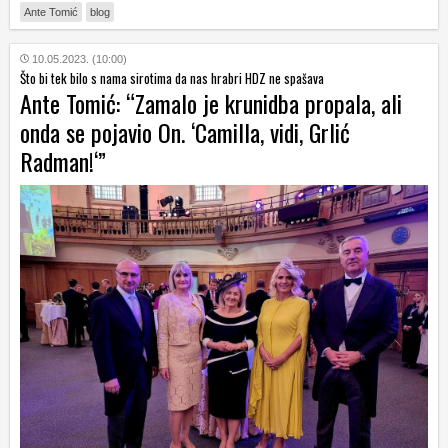
Ante Tomić
blog
10.05.2023. (10:00)
Što bi tek bilo s nama sirotima da nas hrabri HDZ ne spašava
Ante Tomić: “Zamalo je krunidba propala, ali
onda se pojavio On. ‘Camilla, vidi, Grlić
Radman!‘”