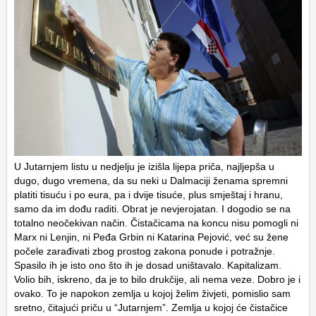
U Jutarnjem listu u nedjelju je izišla lijepa priča, najljepša u
dugo, dugo vremena, da su neki u Dalmaciji ženama spremni
platiti tisuću i po eura, pa i dvije tisuće, plus smještaj i hranu,
samo da im dođu raditi. Obrat je nevjerojatan. I dogodio se na
totalno neočekivan način. Čistačicama na koncu nisu pomogli ni
Marx ni Lenjin, ni Peđa Grbin ni Katarina Pejović, već su žene
počele zarađivati zbog prostog zakona ponude i potražnje.
Spasilo ih je isto ono što ih je dosad uništavalo. Kapitalizam.
Volio bih, iskreno, da je to bilo drukčije, ali nema veze. Dobro je i
ovako. To je napokon zemlja u kojoj želim živjeti, pomislio sam
sretno, čitajući priču u “Jutarnjem”. Zemlja u kojoj će čistačice