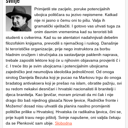
Primijetili ste zacijelo, poruke potencijalnih
ubojica političara su jezivo nepismene. Katkad
nije ni jasno o čemu oni to pišu. Valja ih
gramatički vještačiti. I gotovo vas uhvati tuga za
onim davnim vremenima kad su teroristi bili
studenti s cvikerima. Kad su se atentatori nadahnjivali debelim
filozofskim knjigama, prevodili s njemačkog i ruskog. Današnje
bi terorističke organizacije, prije nego instruktora za borbu
hladnim oružjem i stručnjaka za sastavljanje paklenih naprava,
trebale zaposliti lektore koji će u njihovim objavama provjeriti č i
ć. I treće što je svim ubojicama i potencijalnim ubojicama
zajedničko jest neumoljiva ideološka jednoličnost. Od onoga
sirotog Danijela Bezuka koji je pucao na Markovu trgu do onoga
bradatog antivaksera koji je prešao na islam, obratite pažnju, svi
su redom nekakvi desničari i hrvatski nacionalisti ili branitelji i
djeca branitelja. Kao ljevičar, moram priznati da mi čak i nije
drago što baš nijednog glasača Nove ljevice, Radničke fronte i
Možemo! dosad nisu uhvatili da planira nasilno promijeniti
političke prilike u Hrvatskoj. Hrvatska će radikalna ljevica, čini se,
prije kupiti travu nego pištolj. Svinje napušene, oni valjda čekaju
da se Plenković sam ubije.
Slobodna