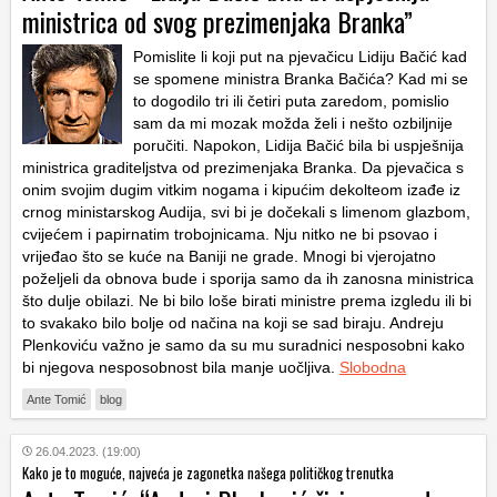
ministrica od svog prezimenjaka Branka”
Pomislite li koji put na pjevačicu Lidiju Bačić kad
se spomene ministra Branka Bačića? Kad mi se
to dogodilo tri ili četiri puta zaredom, pomislio
sam da mi mozak možda želi i nešto ozbiljnije
poručiti. Napokon, Lidija Bačić bila bi uspješnija
ministrica graditeljstva od prezimenjaka Branka. Da pjevačica s
onim svojim dugim vitkim nogama i kipućim dekolteom izađe iz
crnog ministarskog Audija, svi bi je dočekali s limenom glazbom,
cvijećem i papirnatim trobojnicama. Nju nitko ne bi psovao i
vrijeđao što se kuće na Baniji ne grade. Mnogi bi vjerojatno
poželjeli da obnova bude i sporija samo da ih zanosna ministrica
što dulje obilazi. Ne bi bilo loše birati ministre prema izgledu ili bi
to svakako bilo bolje od načina na koji se sad biraju. Andreju
Plenkoviću važno je samo da su mu suradnici nesposobni kako
bi njegova nesposobnost bila manje uočljiva.
Slobodna
Ante Tomić
blog
26.04.2023. (19:00)
Kako je to moguće, najveća je zagonetka našega političkog trenutka