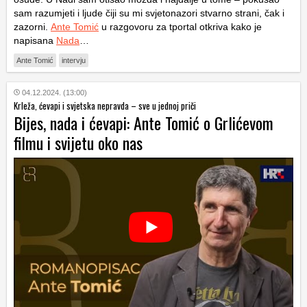
sam razumjeti i ljude čiji su mi svjetonazori stvarno strani, čak i
zazorni.
Ante Tomić
u razgovoru za tportal otkriva kako je
napisana
Nada
…
Ante Tomić
intervju
04.12.2024. (13:00)
Krleža, ćevapi i svjetska nepravda – sve u jednoj priči
Bijes, nada i ćevapi: Ante Tomić o Grlićevom
filmu i svijetu oko nas