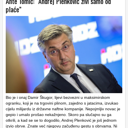
Ante Tomić: “Andrej Plenković živi samo od
plaće”
Bio je i onaj Damir Škugor, lijevi bezvezni u maksimirskom
ogranku, koji je na trgovini plinom, zajedno s jatacima, izvukao
cijelu milijardu iz državne naftne kompanije. Nepojmljiv novac je
gepio i umalo prošao nekažnjeno. Skoro pa slučajno su ga
otkrili, a kad se se to dogodilo, Andrej Plenković je još jednom
izvio obrve. Znate već njegovu začuđenu gestu s obrvama. Ni