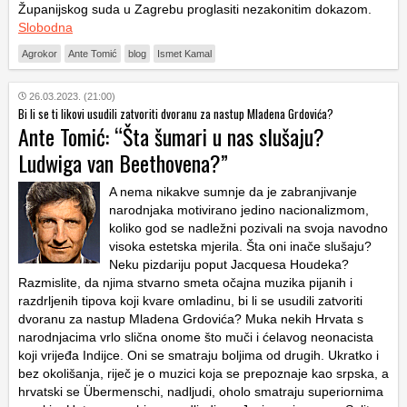
Županijskog suda u Zagrebu proglasiti nezakonitim dokazom.
Slobodna
Agrokor
Ante Tomić
blog
Ismet Kamal
26.03.2023. (21:00)
Bi li se ti likovi usudili zatvoriti dvoranu za nastup Mladena Grdovića?
Ante Tomić: “Šta šumari u nas slušaju?
Ludwiga van Beethovena?”
A nema nikakve sumnje da je zabranjivanje
narodnjaka motivirano jedino nacionalizmom,
koliko god se nadležni pozivali na svoja navodno
visoka estetska mjerila. Šta oni inače slušaju?
Neku pizdariju poput Jacquesa Houdeka?
Razmislite, da njima stvarno smeta očajna muzika pijanih i
razdrljenih tipova koji kvare omladinu, bi li se usudili zatvoriti
dvoranu za nastup Mladena Grdovića? Muka nekih Hrvata s
narodnjacima vrlo slična onome što muči i ćelavog neonacista
koji vrijeđa Indijce. Oni se smatraju boljima od drugih. Ukratko i
bez okolišanja, riječ je o muzici koja se prepoznaje kao srpska, a
hrvatski se Übermenschi, nadljudi, oholo smatraju superiornima