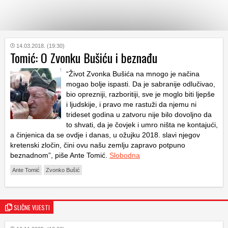
KATEGORIJE
14.03.2018. (19:30)
Tomić: O Zvonku Bušiću i beznađu
“Život Zvonka Bušića na mnogo je načina
HRVATSKI
WEB
mogao bolje ispasti. Da je sabranije odlučivao,
bio oprezniji, razboritiji, sve je moglo biti ljepše
i ljudskije, i pravo me rastuži da njemu ni
trideset godina u zatvoru nije bilo dovoljno da
to shvati, da je čovjek i umro ništa ne kontajući,
a činjenica da se ovdje i danas, u ožujku 2018. slavi njegov
kretenski zločin, čini ovu našu zemlju zapravo potpuno
beznadnom”, piše Ante Tomić.
Slobodna
Ante Tomić
Zvonko Bušić
SLIČNE VIJESTI