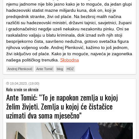
njemu jadnome nije bilo jasno kako je to moguće, da jedan glupi
hadezeovski statist mazne milijardu kuna, dok on, koji je
predsjednik stranke, živi od plaće. Na bezbroj malih načina
različiti su hadezeovski ministri, državni tajnici, savjetnici, župani
i gradonačelnici negdje uzeli nekakvu nezakonitu pinku. Oni se
raskalašno valjaju u blatu kriminala, dok iznad svih njih stoji
besprijekorno čista, savršeno nedužna, gotovo svetačka figura
njihova voljenog vođe. Andrej Plenković, kažimo to još jednom,
živi isključivo od plaće. Kako je to moguće, najveća je zagonetka
našega političkog trenutka.
Slobodna
Andrej Plenković
Ante Tomić
blog
HDZ
19.04.2023. (19:00)
Kolo sreće se okreće
Ante Tomić: “To je napokon zemlja u kojoj
želim živjeti. Zemlja u kojoj će čistačice
uzimati dva soma mjesečno”