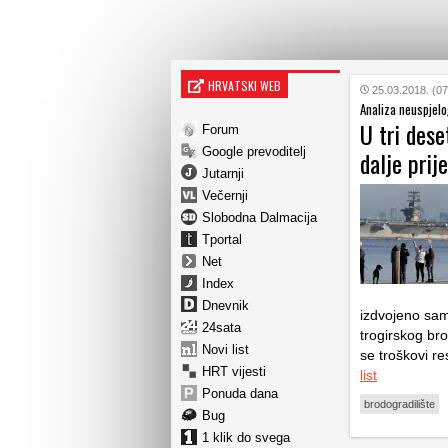
HRVATSKI WEB
25.03.2018. (07
Analiza neuspjelo
U tri dese
Forum
Google prevoditelj
dalje prij
Jutarnji
Večernji
Slobodna Dalmacija
Tportal
Net
Index
Dnevnik
izdvojeno samo
24sata
trogirskog bro
Novi list
se troškovi re
HRT vijesti
list
Ponuda dana
brodogradilište
Bug
1 klik do svega