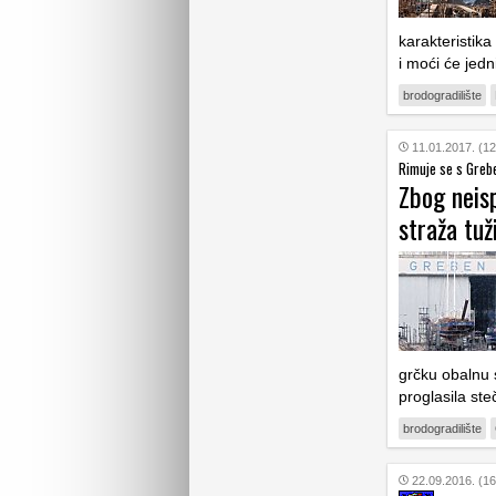
karakteristik
i moći će jedn
brodogradilište
11.01.2017. (12
Rimuje se s Greb
Zbog neis
straža tuž
grčku obalnu 
proglasila ste
brodogradilište
22.09.2016. (16