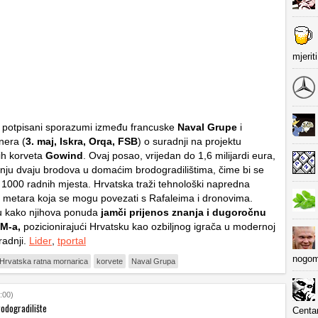
mjerit
 potpisani sporazumi između francuske
Naval Grupe
i
nera (
3. maj, Iskra, Orqa, FSB
) o suradnji na projektu
ih korveta
Gowind
. Ovaj posao, vrijedan do 1,6 milijardi eura,
nju dvaju brodova u domaćim brodogradilištima, čime bi se
o 1000 radnih mjesta. Hrvatska traži tehnološki napredna
0 metara koja se mogu povezati s Rafaleima i dronovima.
ču kako njihova ponuda
jamči prijenos znanja i dugoročnu
M-a,
pozicionirajući Hrvatsku kao ozbiljnog igrača u modernoj
radnji.
Lider
,
tportal
nogom
Hrvatska ratna mornarica
korvete
Naval Grupa
:00)
rodogradilište
Centa