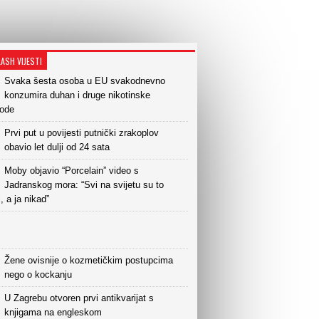
LASH VIJESTI
Svaka šesta osoba u EU svakodnevno
konzumira duhan i druge nikotinske
vode
Prvi put u povijesti putnički zrakoplov
obavio let dulji od 24 sata
Moby objavio “Porcelain” video s
Jadranskog mora: “Svi na svijetu su to
i, a ja nikad”
Žene ovisnije o kozmetičkim postupcima
nego o kockanju
U Zagrebu otvoren prvi antikvarijat s
knjigama na engleskom