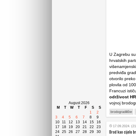
U Zagrebu su
hrvatskih part
višenamjensk
predviđa grad
otvorilo prek
plovila od 10
Francuzi isti
održivost HR
vojnoj brodog
August 2026
M
T
W
T
F
S
S
brodogradilište
1
2
3
4
5
6
7
8
9
10
11
12
13
14
15
16
17.09.2024. (21
17
18
19
20
21
22
23
Brod kao cijelo b
24
25
26
27
28
29
30