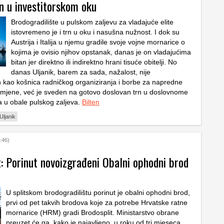
rn u investitorskom oku
Brodogradilište u pulskom zaljevu za vladajuće elite
istovremeno je i trn u oku i nasušna nužnost. I dok su
Austrija i Italija u njemu gradile svoje vojne mornarice o
kojima je ovisio njihov opstanak, danas je on vladajućima
bitan jer direktno ili indirektno hrani tisuće obitelji. No
danas Uljanik, barem za sada, nažalost, nije
 kao košnica radničkog organiziranja i borbe za napredne
mjene, već je sveden na gotovo doslovan trn u doslovnome
ra u obale pulskog zaljeva.
Bilten
Uljanik
:46)
: Porinut novoizgrađeni Obalni ophodni brod
U splitskom brodogradilištu porinut je obalni ophodni brod,
prvi od pet takvih brodova koje za potrebe Hrvatske ratne
mornarice (HRM) gradi Brodosplit. Ministarstvo obrane
preuzet će ga, kako je najavljeno, u roku od tri mjeseca