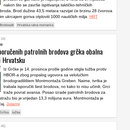
nakon što se završe ispitivanja taktičko-tehničkih
a broda. Brod dužine 43,5 metara razvijat će brzinu 28 čvorova
im ukrcajem goriva otploviti 1000 nautičkih milja.
HRT
Brodosplit
Hrvatska ratna mornarica
:10)
en
poručenih patrolnih brodova grčka obalna
i Hrvatsku
Iz Grčke je 14. prosinca prošle godine stigla tužba protiv
HBOR-a zbog propalog ugovora sa velolučkim
brodogradilištem Montmontaža Greben. Naime, tvrtka je
trabala isporučiti šest brodova, no kako to nisu učinili, Grci
traže povrat avansa. Posao izrade patrolnih brodova za
stražu bio je vrijedan 13,3 milijuna eura. Montmontaža je
čaj.
Jutarnji
Grčka
tužba
:45)