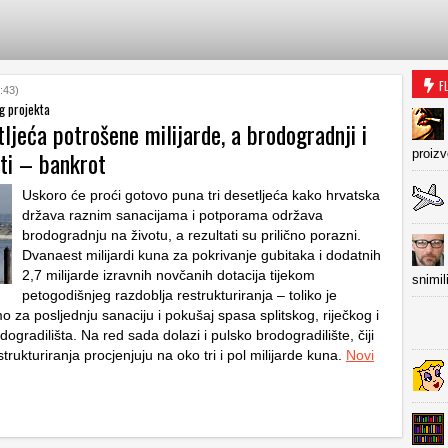
F
:43)
g projekta
tljeća potrošene milijarde, a brodogradnji i
eti – bankrot
proiz
Uskoro će proći gotovo puna tri desetljeća kako hrvatska
država raznim sanacijama i potporama održava
brodogradnju na životu, a rezultati su prilično porazni.
Dvanaest milijardi kuna za pokrivanje gubitaka i dodatnih
2,7 milijarde izravnih novčanih dotacija tijekom
snimil
petogodišnjeg razdoblja restrukturiranja – toliko je
 za posljednju sanaciju i pokušaj spasa splitskog, riječkog i
dogradilišta. Na red sada dolazi i pulsko brodogradilište, čiji
strukturiranja procjenjuju na oko tri i pol milijarde kuna.
Novi