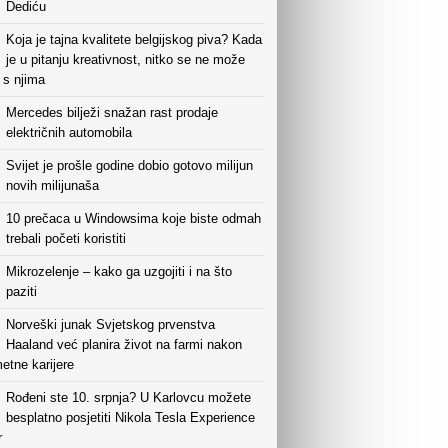
Dediću
Koja je tajna kvalitete belgijskog piva? Kada
je u pitanju kreativnost, nitko se ne može
i s njima
Mercedes bilježi snažan rast prodaje
električnih automobila
Svijet je prošle godine dobio gotovo milijun
novih milijunaša
10 prečaca u Windowsima koje biste odmah
trebali početi koristiti
Mikrozelenje – kako ga uzgojiti i na što
paziti
Norveški junak Svjetskog prvenstva
Haaland već planira život na farmi nakon
etne karijere
Rođeni ste 10. srpnja? U Karlovcu možete
besplatno posjetiti Nikola Tesla Experience
r