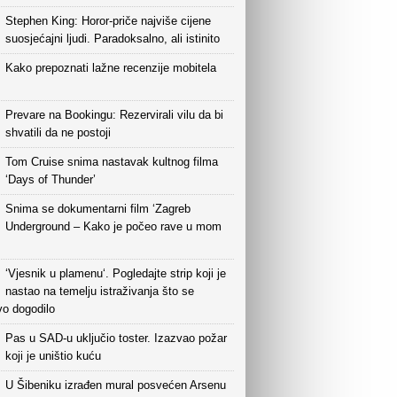
Stephen King: Horor-priče najviše cijene
suosjećajni ljudi. Paradoksalno, ali istinito
Kako prepoznati lažne recenzije mobitela
Prevare na Bookingu: Rezervirali vilu da bi
shvatili da ne postoji
Tom Cruise snima nastavak kultnog filma
‘Days of Thunder’
Snima se dokumentarni film ‘Zagreb
Underground – Kako je počeo rave u mom
‘Vjesnik u plamenu‘. Pogledajte strip koji je
nastao na temelju istraživanja što se
vo dogodilo
Pas u SAD-u uključio toster. Izazvao požar
koji je uništio kuću
U Šibeniku izrađen mural posvećen Arsenu