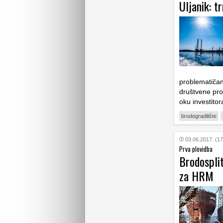
Uljanik: t
problematičan
društvene pro
oku investito
brodogradilište
03.06.2017. (17
Prva plovidba
Brodosplit
za HRM