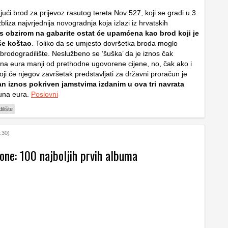
ći brod za prijevoz rasutog tereta Nov 527, koji se gradi u 3.
izbliza najvrjednija novogradnja koja izlazi iz hrvatskih
s obzirom na gabarite ostat će upamćena kao brod koji je
še koštao
. Toliko da se umjesto dovršetka broda moglo
 brodogradilište. Neslužbeno se ‘šuška’ da je iznos čak
juna eura manji od prethodne ugovorene cijene, no, čak ako i
koji će njegov završetak predstavljati za državni proračun je
 iznos pokriven jamstvima izdanim u ova tri navrata
juna eura.
Poslovni
ilište
:30)
one: 100 najboljih prvih albuma