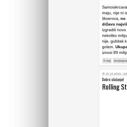
Samoiskrcavaju
maju, nije ni 
škverova,
no 
državu najvi
izgraditi novo
nekoliko mili
nije, gubitak 
golem.
Ukupan
iznosi 89 mili
3 maj
brodograd
15.10.2019. (18
Dobro slušanje!
Rolling St