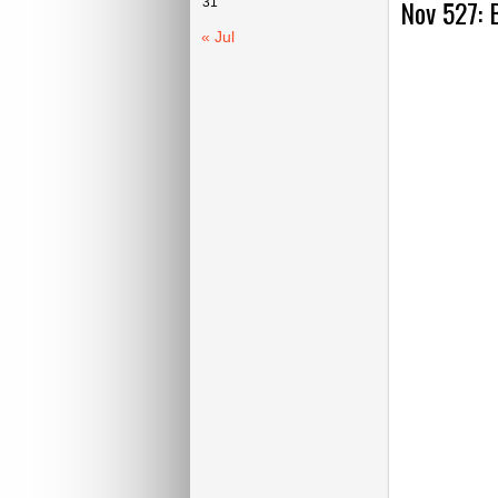
Nov 527: B
31
« Jul