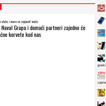
ki slože, i more se zapjenit' može
 Naval Grupa i domaći partneri zajedno će
oćne korvete kod nas
gradu’
zapra